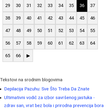
29
30
31
32
33
34
35
36
37
38
39
40
41
42
43
44
45
46
47
48
49
50
51
52
53
54
55
56
57
58
59
60
61
62
63
64
65
66
▶
Tekstovi na srodnim blogovima
Depilacija Pazuhu: Sve Što Treba Da Znate
Ultimativni vodič za izbor savršenog jastuka -
zdrav san, vrat bez bola i prirodna prevencija bora