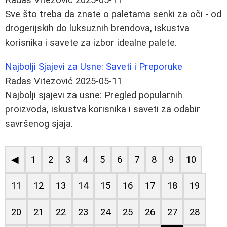
Sve što treba da znate o paletama senki za oči - od
drogerijskih do luksuznih brendova, iskustva
korisnika i savete za izbor idealne palete.
Najbolji Sjajevi za Usne: Saveti i Preporuke
Radas Vitezović
2025-05-11
Najbolji sjajevi za usne: Pregled popularnih
proizvoda, iskustva korisnika i saveti za odabir
savršenog sjaja.
◀
1
2
3
4
5
6
7
8
9
10
11
12
13
14
15
16
17
18
19
20
21
22
23
24
25
26
27
28