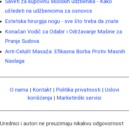
Saveti za kupovinu školskih udžbenika - Kako
uštedeti na udžbenicima za osnovce
Estetska hirurgija nogu - sve što treba da znate
Konačan Vodič za Odabir i Održavanje Mašine za
Pranje Sudova
Anti-Celulit Masaža: Efikasna Borba Protiv Masnih
Naslaga
O nama
|
Kontakt
|
Politika privatnosti
|
Uslovi
korišćenja
|
Marketinški servisi
Urednici i autori ne preuzimaju nikakvu odgovornost