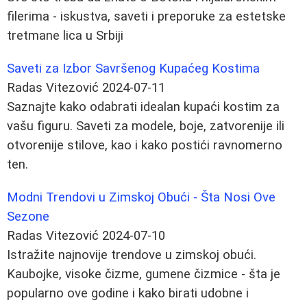
filerima - iskustva, saveti i preporuke za estetske
tretmane lica u Srbiji
Saveti za Izbor Savršenog Kupaćeg Kostima
Radas Vitezović
2024-07-11
Saznajte kako odabrati idealan kupaći kostim za
vašu figuru. Saveti za modele, boje, zatvorenije ili
otvorenije stilove, kao i kako postići ravnomerno
ten.
Modni Trendovi u Zimskoj Obući - Šta Nosi Ove
Sezone
Radas Vitezović
2024-07-10
Istražite najnovije trendove u zimskoj obući.
Kaubojke, visoke čizme, gumene čizmice - šta je
popularno ove godine i kako birati udobne i