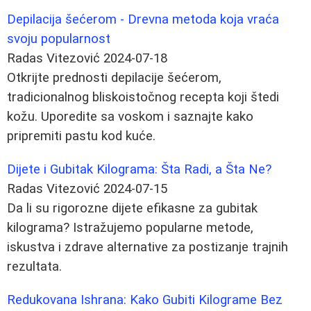
Depilacija šećerom - Drevna metoda koja vraća
svoju popularnost
Radas Vitezović
2024-07-18
Otkrijte prednosti depilacije šećerom,
tradicionalnog bliskoistočnog recepta koji štedi
kožu. Uporedite sa voskom i saznajte kako
pripremiti pastu kod kuće.
Dijete i Gubitak Kilograma: Šta Radi, a Šta Ne?
Radas Vitezović
2024-07-15
Da li su rigorozne dijete efikasne za gubitak
kilograma? Istražujemo popularne metode,
iskustva i zdrave alternative za postizanje trajnih
rezultata.
Redukovana Ishrana: Kako Gubiti Kilograme Bez