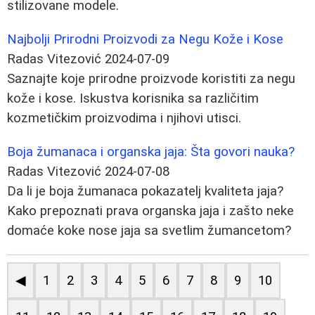
stilizovane modele.
Najbolji Prirodni Proizvodi za Negu Kože i Kose
Radas Vitezović
2024-07-09
Saznajte koje prirodne proizvode koristiti za negu
kože i kose. Iskustva korisnika sa različitim
kozmetičkim proizvodima i njihovi utisci.
Boja žumanaca i organska jaja: Šta govori nauka?
Radas Vitezović
2024-07-08
Da li je boja žumanaca pokazatelj kvaliteta jaja?
Kako prepoznati prava organska jaja i zašto neke
domaće koke nose jaja sa svetlim žumancetom?
◀
1
2
3
4
5
6
7
8
9
10