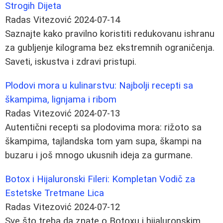
Strogih Dijeta
Radas Vitezović
2024-07-14
Saznajte kako pravilno koristiti redukovanu ishranu
za gubljenje kilograma bez ekstremnih ograničenja.
Saveti, iskustva i zdravi pristupi.
Plodovi mora u kulinarstvu: Najbolji recepti sa
škampima, lignjama i ribom
Radas Vitezović
2024-07-13
Autentični recepti sa plodovima mora: rižoto sa
škampima, tajlandska tom yam supa, škampi na
buzaru i još mnogo ukusnih ideja za gurmane.
Botox i Hijaluronski Fileri: Kompletan Vodič za
Estetske Tretmane Lica
Radas Vitezović
2024-07-12
Sve što treba da znate o Botoxu i hijaluronskim