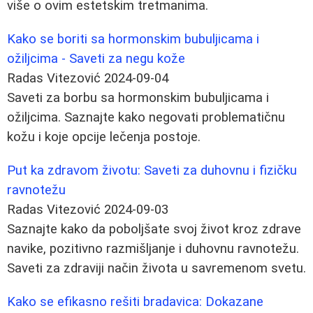
više o ovim estetskim tretmanima.
Kako se boriti sa hormonskim bubuljicama i
ožiljcima - Saveti za negu kože
Radas Vitezović
2024-09-04
Saveti za borbu sa hormonskim bubuljicama i
ožiljcima. Saznajte kako negovati problematičnu
kožu i koje opcije lečenja postoje.
Put ka zdravom životu: Saveti za duhovnu i fizičku
ravnotežu
Radas Vitezović
2024-09-03
Saznajte kako da poboljšate svoj život kroz zdrave
navike, pozitivno razmišljanje i duhovnu ravnotežu.
Saveti za zdraviji način života u savremenom svetu.
Kako se efikasno rešiti bradavica: Dokazane