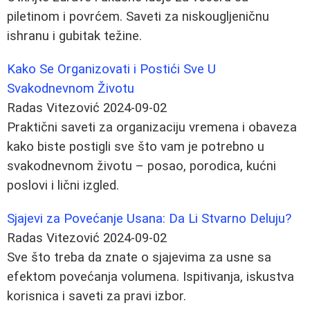
piletinom i povrćem. Saveti za niskougljeničnu
ishranu i gubitak težine.
Kako Se Organizovati i Postići Sve U
Svakodnevnom Životu
Radas Vitezović
2024-09-02
Praktični saveti za organizaciju vremena i obaveza
kako biste postigli sve što vam je potrebno u
svakodnevnom životu – posao, porodica, kućni
poslovi i lični izgled.
Sjajevi za Povećanje Usana: Da Li Stvarno Deluju?
Radas Vitezović
2024-09-02
Sve što treba da znate o sjajevima za usne sa
efektom povećanja volumena. Ispitivanja, iskustva
korisnica i saveti za pravi izbor.