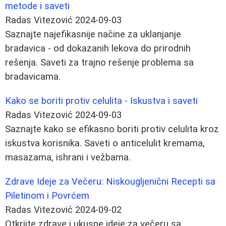
metode i saveti
Radas Vitezović
2024-09-03
Saznajte najefikasnije načine za uklanjanje
bradavica - od dokazanih lekova do prirodnih
rešenja. Saveti za trajno rešenje problema sa
bradavicama.
Kako se boriti protiv celulita - Iskustva i saveti
Radas Vitezović
2024-09-03
Saznajte kako se efikasno boriti protiv celulita kroz
iskustva korisnika. Saveti o anticelulit kremama,
masazama, ishrani i vežbama.
Zdrave Ideje za Večeru: Niskougljenični Recepti sa
Piletinom i Povrćem
Radas Vitezović
2024-09-02
Otkrijte zdrave i ukusne ideje za večeru sa