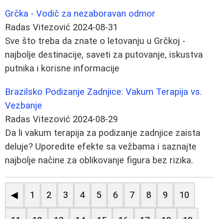
Grčka - Vodič za nezaboravan odmor
Radas Vitezović
2024-08-31
Sve što treba da znate o letovanju u Grčkoj -
najbolje destinacije, saveti za putovanje, iskustva
putnika i korisne informacije
Brazilsko Podizanje Zadnjice: Vakum Terapija vs.
Vezbanje
Radas Vitezović
2024-08-29
Da li vakum terapija za podizanje zadnjice zaista
deluje? Uporedite efekte sa vežbama i saznajte
najbolje načine za oblikovanje figura bez rizika.
◀
1
2
3
4
5
6
7
8
9
10