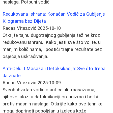
naslaga. Potpuni vodič.
Redukovana Ishrana: Konačan Vodič za Gubljenje
Kilograma bez Dijeta
Radas Vitezović
2025-10-10
Otkrijte tajnu dugotrajnog gubljenja težine kroz
redukovanu ishranu. Kako jesti sve što volite, u
manjim količinama, i postići trajne rezultate bez
osjećaja uskraćivanja.
Anti-Celulit Masaža i Detoksikacija: Sve što treba
da znate
Radas Vitezović
2025-10-09
Sveobuhvatan vodič o anticelulit masažama,
njihovoj ulozi u detoksikaciji organizma i borbi
protiv masnih naslaga. Otkrijte kako ove tehnike
mogu doprineti poboljšanju izgleda kože i