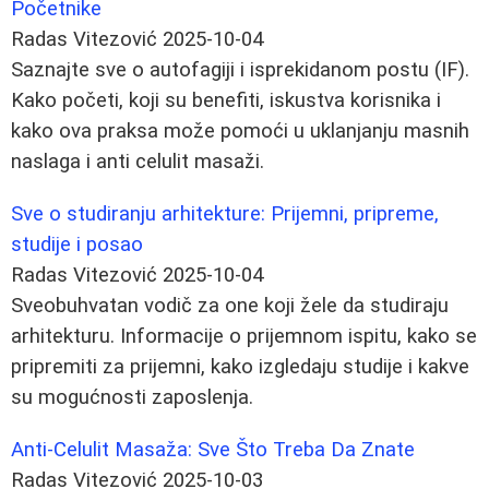
Početnike
Radas Vitezović
2025-10-04
Saznajte sve o autofagiji i isprekidanom postu (IF).
Kako početi, koji su benefiti, iskustva korisnika i
kako ova praksa može pomoći u uklanjanju masnih
naslaga i anti celulit masaži.
Sve o studiranju arhitekture: Prijemni, pripreme,
studije i posao
Radas Vitezović
2025-10-04
Sveobuhvatan vodič za one koji žele da studiraju
arhitekturu. Informacije o prijemnom ispitu, kako se
pripremiti za prijemni, kako izgledaju studije i kakve
su mogućnosti zaposlenja.
Anti-Celulit Masaža: Sve Što Treba Da Znate
Radas Vitezović
2025-10-03