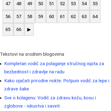
47
48
49
50
51
52
53
54
55
56
57
58
59
60
61
62
63
64
65
66
▶
Tekstovi na srodnim blogovima
Kompletan vodič za polaganje stručnog ispita za
bezbednost i zdravlje na radu
Kako ojačati prirodne nokte: Potpuni vodič za lepe i
zdrave šake
Sve o kolagenu: Vodič za zdravu kožu, kosu i
zglobove - iskustva i saveti