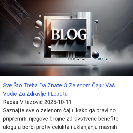
Sve Što Treba Da Znate O Zelenom Čaju: Vaš
Vodič Za Zdravlje I Lepotu
Radas Vitezović
2025-10-11
Saznajte sve o zelenom čaju: kako ga pravilno
pripremiti, njegove brojne zdravstvene benefite,
ulogu u borbi protiv celulita i uklanjanju masnih