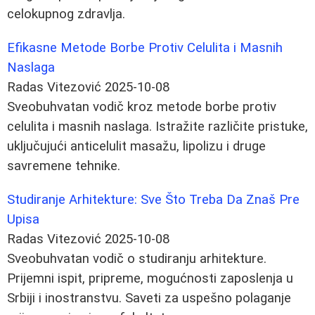
celokupnog zdravlja.
Efikasne Metode Borbe Protiv Celulita i Masnih
Naslaga
Radas Vitezović
2025-10-08
Sveobuhvatan vodič kroz metode borbe protiv
celulita i masnih naslaga. Istražite različite pristuke,
uključujući anticelulit masažu, lipolizu i druge
savremene tehnike.
Studiranje Arhitekture: Sve Što Treba Da Znaš Pre
Upisa
Radas Vitezović
2025-10-08
Sveobuhvatan vodič o studiranju arhitekture.
Prijemni ispit, pripreme, mogućnosti zaposlenja u
Srbiji i inostranstvu. Saveti za uspešno polaganje