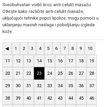
Sveobuhvatan vodič kroz anti-celulit masažu.
Otkrijte kako različite anti-celulit masaže,
uključujući tehnike poput lipolize, mogu pomoći u
uklanjanju masnih naslaga i poboljšanju izgleda
kože.
◀
1
2
3
4
5
6
7
8
9
10
11
12
13
14
15
16
17
18
19
20
21
22
23
24
25
26
27
28
29
30
31
32
33
34
35
36
37
38
39
40
41
42
43
44
45
46