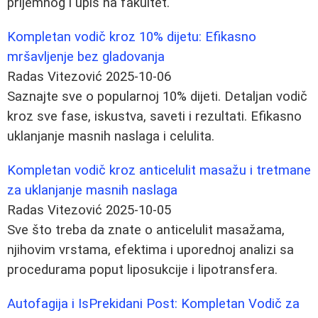
prijemnog i upis na fakultet.
Kompletan vodič kroz 10% dijetu: Efikasno
mršavljenje bez gladovanja
Radas Vitezović
2025-10-06
Saznajte sve o popularnoj 10% dijeti. Detaljan vodič
kroz sve fase, iskustva, saveti i rezultati. Efikasno
uklanjanje masnih naslaga i celulita.
Kompletan vodič kroz anticelulit masažu i tretmane
za uklanjanje masnih naslaga
Radas Vitezović
2025-10-05
Sve što treba da znate o anticelulit masažama,
njihovim vrstama, efektima i uporednoj analizi sa
procedurama poput liposukcije i lipotransfera.
Autofagija i IsPrekidani Post: Kompletan Vodič za