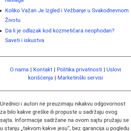
Koliko Važan Je Izgled i Vežbanje u Svakodnevnom
Životu
Da li je odlazak kod kozmetičara neophodan?
Saveti i iskustva
O nama
|
Kontakt
|
Politika privatnosti
|
Uslovi
korišćenja
|
Marketinški servisi
Urednici i autori ne preuzimaju nikakvu odgovornost
za bilo kakve greške ili propuste u sadržaju ovog
sajta. Informacije sadržane na ovom sajtu pružaju se
u stanju „takvom kakve jesu“, bez garancija u pogledu