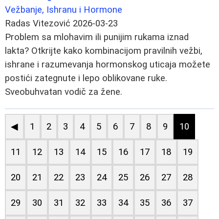
Vežbanje, Ishranu i Hormone
Radas Vitezović
2026-03-23
Problem sa mlohavim ili punijim rukama iznad
lakta? Otkrijte kako kombinacijom pravilnih vežbi,
ishrane i razumevanja hormonskog uticaja možete
postići zategnute i lepo oblikovane ruke.
Sveobuhvatan vodič za žene.
◀
1
2
3
4
5
6
7
8
9
10
11
12
13
14
15
16
17
18
19
20
21
22
23
24
25
26
27
28
29
30
31
32
33
34
35
36
37