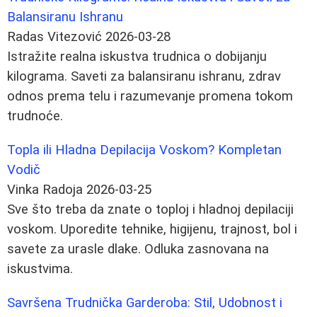
Balansiranu Ishranu
Radas Vitezović
2026-03-28
Istražite realna iskustva trudnica o dobijanju
kilograma. Saveti za balansiranu ishranu, zdrav
odnos prema telu i razumevanje promena tokom
trudnoće.
Topla ili Hladna Depilacija Voskom? Kompletan
Vodič
Vinka Radoja
2026-03-25
Sve što treba da znate o toploj i hladnoj depilaciji
voskom. Uporedite tehnike, higijenu, trajnost, bol i
savete za urasle dlake. Odluka zasnovana na
iskustvima.
Savršena Trudnička Garderoba: Stil, Udobnost i