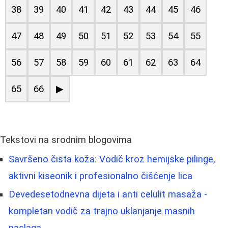
38
39
40
41
42
43
44
45
46
47
48
49
50
51
52
53
54
55
56
57
58
59
60
61
62
63
64
65
66
▶
Tekstovi na srodnim blogovima
Savršeno čista koža: Vodič kroz hemijske pilinge,
aktivni kiseonik i profesionalno čišćenje lica
Devedesetodnevna dijeta i anti celulit masaža -
kompletan vodič za trajno uklanjanje masnih
naslaga