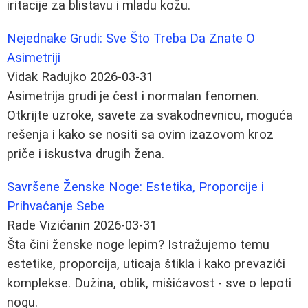
iritacije za blistavu i mladu kožu.
Nejednake Grudi: Sve Što Treba Da Znate O
Asimetriji
Vidak Radujko
2026-03-31
Asimetrija grudi je čest i normalan fenomen.
Otkrijte uzroke, savete za svakodnevnicu, moguća
rešenja i kako se nositi sa ovim izazovom kroz
priče i iskustva drugih žena.
Savršene Ženske Noge: Estetika, Proporcije i
Prihvaćanje Sebe
Rade Vizićanin
2026-03-31
Šta čini ženske noge lepim? Istražujemo temu
estetike, proporcija, uticaja štikla i kako prevazići
komplekse. Dužina, oblik, mišićavost - sve o lepoti
nogu.