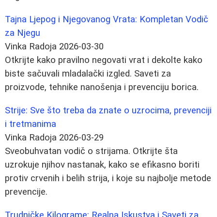
Tajna Ljepog i Njegovanog Vrata: Kompletan Vodič
za Njegu
Vinka Radoja
2026-03-30
Otkrijte kako pravilno negovati vrat i dekolte kako
biste sačuvali mladalački izgled. Saveti za
proizvode, tehnike nanošenja i prevenciju borica.
Strije: Sve što treba da znate o uzrocima, prevenciji
i tretmanima
Vinka Radoja
2026-03-29
Sveobuhvatan vodič o strijama. Otkrijte šta
uzrokuje njihov nastanak, kako se efikasno boriti
protiv crvenih i belih strija, i koje su najbolje metode
prevencije.
Trudničke Kilograme: Realna Iskustva i Saveti za