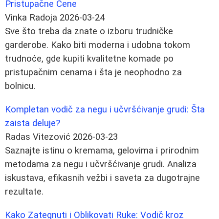
Pristupačne Cene
Vinka Radoja
2026-03-24
Sve što treba da znate o izboru trudničke
garderobe. Kako biti moderna i udobna tokom
trudnoće, gde kupiti kvalitetne komade po
pristupačnim cenama i šta je neophodno za
bolnicu.
Kompletan vodič za negu i učvršćivanje grudi: Šta
zaista deluje?
Radas Vitezović
2026-03-23
Saznajte istinu o kremama, gelovima i prirodnim
metodama za negu i učvršćivanje grudi. Analiza
iskustava, efikasnih vežbi i saveta za dugotrajne
rezultate.
Kako Zategnuti i Oblikovati Ruke: Vodič kroz