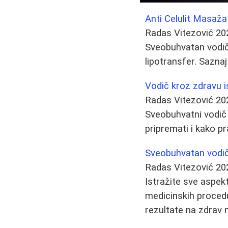
Anti Celulit Masaža
Radas Vitezović
20
Sveobuhvatan vodič k
lipotransfer. Saznaj
Vodič kroz zdravu i
Radas Vitezović
20
Sveobuhvatni vodič 
pripremati i kako pr
Sveobuhvatan vodič 
Radas Vitezović
20
Istražite sve aspekt
medicinskih procedu
rezultate na zdrav 