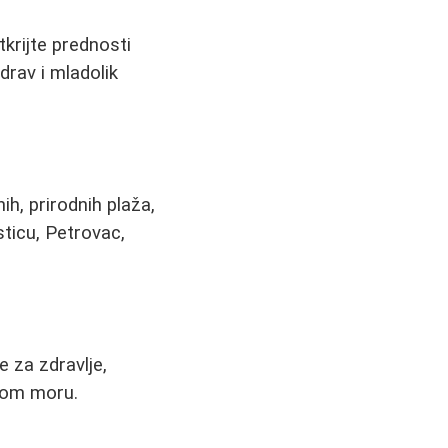
krijte prednosti
drav i mladolik
ih, prirodnih plaža,
ticu, Petrovac,
e za zdravlje,
nom moru.