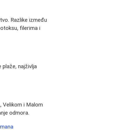
štvo. Razlike između
otoksu, filerima i
plaže, najživlja
u, Velikom i Malom
ranje odmora.
etmana