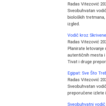
Radas Vitezović
20
Sveobuhvatan vodič
bioloških tretmana, 
izgled.
Vodič kroz Skriven
Radas Vitezović
20
Planirate letovanje 
autentičnih mesta i
Tivat i druge prepo
Egipat: Sve Što Tr
Radas Vitezović
20
Sveobuhvatan vodič k
preporučene izlete
Sveobuhvatni vodič