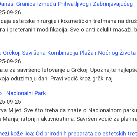
Danas: Granica Između Prihvatljivog i Zabrinjavajućeg
25-09-26
icaja estetske hirurgije i kozmetičkih tretmana na dru
a i preteranih modifikacija. Sve o anti celulit masaži, b
u Grčkoj: Savršena Kombinacija Plaža i Noćnog Života
25-09-26
ate za savršeno letovanje u Grčkoj. Upoznajte najlepše 
 koja oduzimaju dah. Pravi vodič kroz grčki raj.
o i Nacionalni Park
25-09-25
strva Mljet. Sve što treba da znate o Nacionalnom park
 Marija, istoriji i aktivnostima. Savršen vodič za plani
nezi kože lica: Od prirodnih preparata do estetskih tr