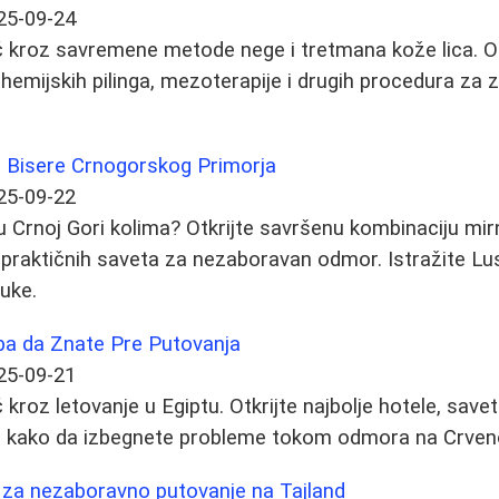
25-09-24
 kroz savremene metode nege i tretmana kože lica. Ot
hemijskih pilinga, mezoterapije i drugih procedura za z
e Bisere Crnogorskog Primorja
25-09-22
u Crnoj Gori kolima? Otkrijte savršenu kombinaciju mirn
 praktičnih saveta za nezaboravan odmor. Istražite Lus
ruke.
eba da Znate Pre Putovanja
25-09-21
roz letovanje u Egiptu. Otkrijte najbolje hotele, savet
 i kako da izbegnete probleme tokom odmora na Crve
 za nezaboravno putovanje na Tajland