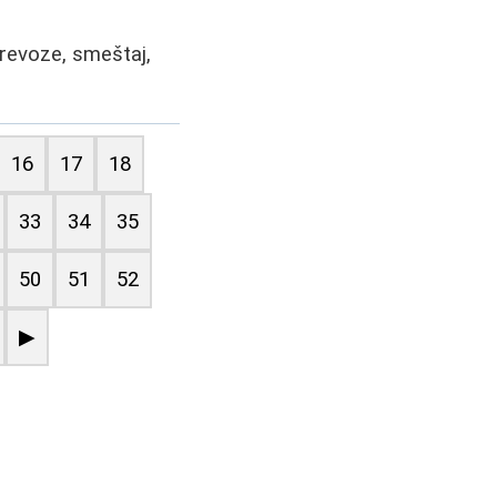
prevoze, smeštaj,
16
17
18
33
34
35
50
51
52
▶