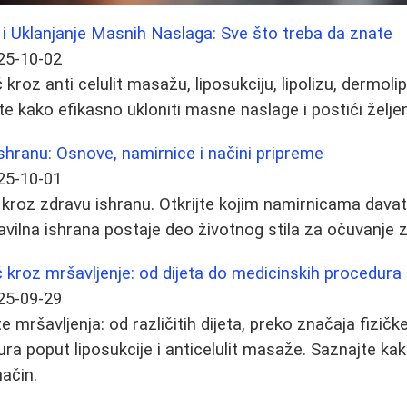
 i Uklanjanje Masnih Naslaga: Sve što treba da znate
25-10-02
roz anti celulit masažu, liposukciju, lipolizu, dermolip
te kako efikasno ukloniti masne naslage i postići željen
shranu: Osnove, namirnice i načini pripreme
25-10-01
kroz zdravu ishranu. Otkrijte kojim namirnicama davat
avilna ishrana postaje deo životnog stila za očuvanje z
kroz mršavljenje: od dijeta do medicinskih procedura
25-09-29
e mršavljenja: od različitih dijeta, preko značaja fizičk
ra poput liposukcije i anticelulit masaže. Saznajte kak
način.