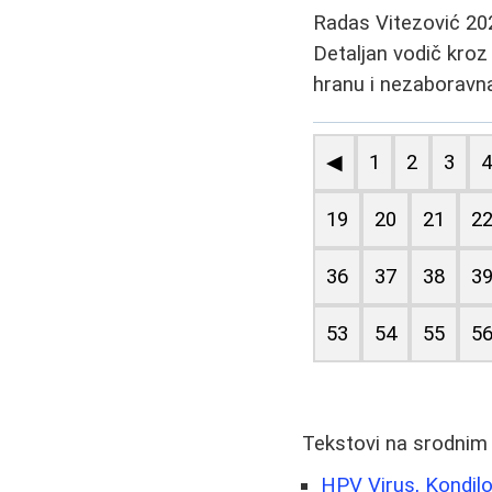
Radas Vitezović
20
Detaljan vodič kroz 
hranu i nezaboravn
◀
1
2
3
19
20
21
2
36
37
38
3
53
54
55
5
Tekstovi na srodnim
HPV Virus, Kondilo