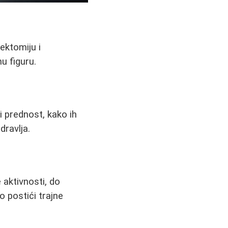
ektomiju i
u figuru.
i prednost, kako ih
dravlja.
e aktivnosti, do
o postići trajne