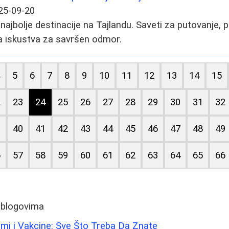
25-09-20
najbolje destinacije na Tajlandu. Saveti za putovanje, 
a iskustva za savršen odmor.
4
5
6
7
8
9
10
11
12
13
14
15
2
23
24
25
26
27
28
29
30
31
32
9
40
41
42
43
44
45
46
47
48
49
6
57
58
59
60
61
62
63
64
65
66
 blogovima
mi i Vakcine: Sve Što Treba Da Znate