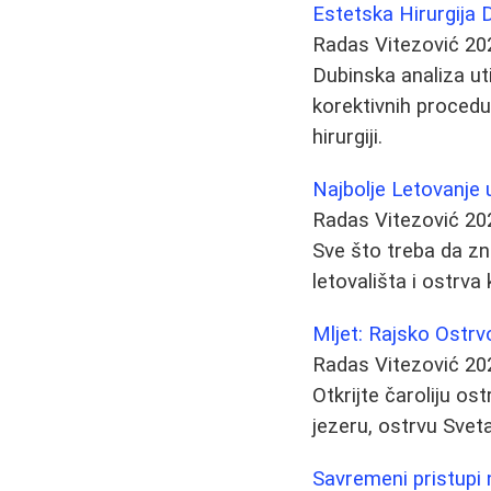
Estetska Hirurgija 
Radas Vitezović
20
Dubinska analiza ut
korektivnih procedur
hirurgiji.
Najbolje Letovanje 
Radas Vitezović
20
Sve što treba da zn
letovališta i ostrva
Mljet: Rajsko Ostrv
Radas Vitezović
20
Otkrijte čaroliju o
jezeru, ostrvu Sveta
Savremeni pristupi 