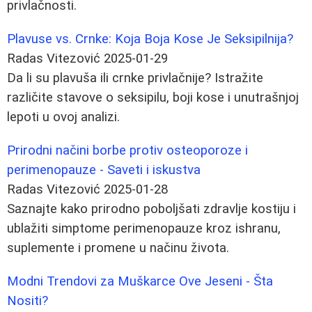
privlačnosti.
Plavuse vs. Crnke: Koja Boja Kose Je Seksipilnija?
Radas Vitezović
2025-01-29
Da li su plavuša ili crnke privlačnije? Istražite
različite stavove o seksipilu, boji kose i unutrašnjoj
lepoti u ovoj analizi.
Prirodni načini borbe protiv osteoporoze i
perimenopauze - Saveti i iskustva
Radas Vitezović
2025-01-28
Saznajte kako prirodno poboljšati zdravlje kostiju i
ublažiti simptome perimenopauze kroz ishranu,
suplemente i promene u načinu života.
Modni Trendovi za Muškarce Ove Jeseni - Šta
Nositi?