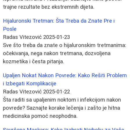
trajne rezultate bez ekstremnih dijeta.
Hijaluronski Tretman: Šta Treba da Znate Pre i
Posle
Radas Vitezović
2025-01-23
Sve što treba da znate o hijaluronskim tretmanima:
očekivanja, nega nakon tretmana, dozvoljena
kozmetika i česta pitanja.
Upaljen Nokat Nakon Povrede: Kako Rešiti Problem
i Izbegati Komplikacije
Radas Vitezović
2025-01-22
Šta raditi sa upaljenim noktom i infekcijom nakon
povrede? Saznajte korake lečenja i zašto je hitna
medicinska pomoć neophodna.
Savršena Maskara: Kako Izabrati Najbolju za Vaše