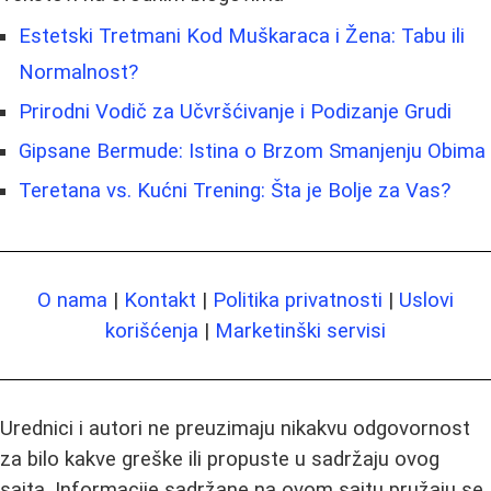
Estetski Tretmani Kod Muškaraca i Žena: Tabu ili
Normalnost?
Prirodni Vodič za Učvršćivanje i Podizanje Grudi
Gipsane Bermude: Istina o Brzom Smanjenju Obima
Teretana vs. Kućni Trening: Šta je Bolje za Vas?
O nama
|
Kontakt
|
Politika privatnosti
|
Uslovi
korišćenja
|
Marketinški servisi
Urednici i autori ne preuzimaju nikakvu odgovornost
za bilo kakve greške ili propuste u sadržaju ovog
sajta. Informacije sadržane na ovom sajtu pružaju se