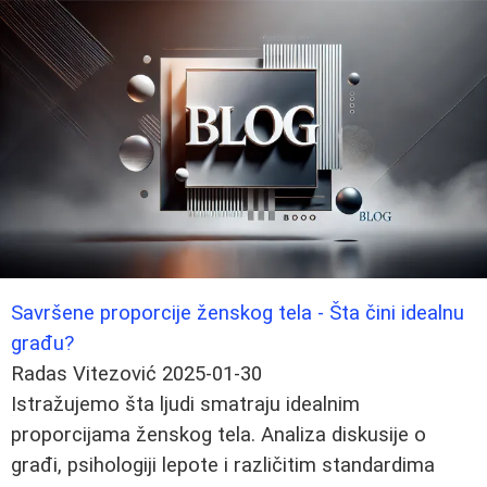
Savršene proporcije ženskog tela - Šta čini idealnu
građu?
Radas Vitezović
2025-01-30
Istražujemo šta ljudi smatraju idealnim
proporcijama ženskog tela. Analiza diskusije o
građi, psihologiji lepote i različitim standardima