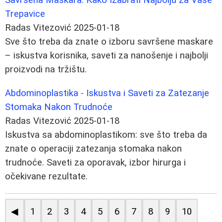
Trepavice
Radas Vitezović
2025-01-18
Sve što treba da znate o izboru savršene maskare
– iskustva korisnika, saveti za nanošenje i najbolji
proizvodi na tržištu.
Abdominoplastika - Iskustva i Saveti za Zatezanje
Stomaka Nakon Trudnoće
Radas Vitezović
2025-01-18
Iskustva sa abdominoplastikom: sve što treba da
znate o operaciji zatezanja stomaka nakon
trudnoće. Saveti za oporavak, izbor hirurga i
očekivane rezultate.
◀
1
2
3
4
5
6
7
8
9
10