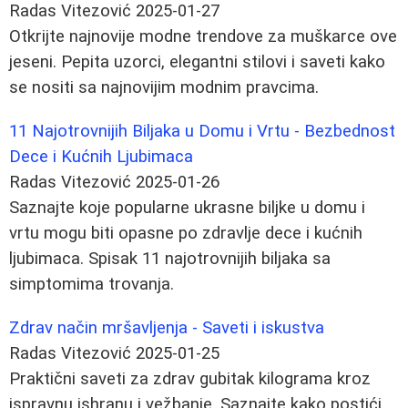
Radas Vitezović
2025-01-27
Otkrijte najnovije modne trendove za muškarce ove
jeseni. Pepita uzorci, elegantni stilovi i saveti kako
se nositi sa najnovijim modnim pravcima.
11 Najotrovnijih Biljaka u Domu i Vrtu - Bezbednost
Dece i Kućnih Ljubimaca
Radas Vitezović
2025-01-26
Saznajte koje popularne ukrasne biljke u domu i
vrtu mogu biti opasne po zdravlje dece i kućnih
ljubimaca. Spisak 11 najotrovnijih biljaka sa
simptomima trovanja.
Zdrav način mršavljenja - Saveti i iskustva
Radas Vitezović
2025-01-25
Praktični saveti za zdrav gubitak kilograma kroz
ispravnu ishranu i vežbanje. Saznajte kako postići