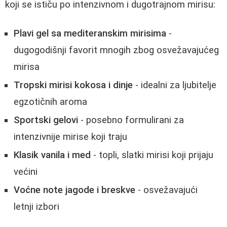
koji se ističu po intenzivnom i dugotrajnom mirisu:
Plavi gel sa mediteranskim mirisima
-
dugogodišnji favorit mnogih zbog osvežavajućeg
mirisa
Tropski mirisi kokosa i dinje
- idealni za ljubitelje
egzotičnih aroma
Sportski gelovi
- posebno formulirani za
intenzivnije mirise koji traju
Klasik vanila i med
- topli, slatki mirisi koji prijaju
većini
Voćne note jagode i breskve
- osvežavajući
letnji izbori