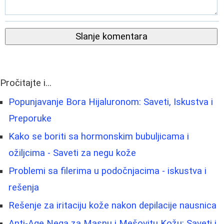
Slanje komentara
Pročitajte i...
Popunjavanje Bora Hijaluronom: Saveti, Iskustva i
Preporuke
Kako se boriti sa hormonskim bubuljicama i
ožiljcima - Saveti za negu kože
Problemi sa filerima u podočnjacima - iskustva i
rešenja
Rešenje za iritaciju kože nakon depilacije nausnica
Anti-Age Nega za Masnu i Mešovitu Kožu: Saveti i