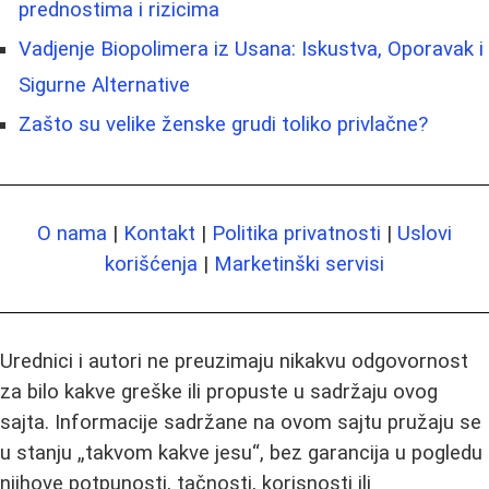
prednostima i rizicima
Vadjenje Biopolimera iz Usana: Iskustva, Oporavak i
Sigurne Alternative
Zašto su velike ženske grudi toliko privlačne?
O nama
|
Kontakt
|
Politika privatnosti
|
Uslovi
korišćenja
|
Marketinški servisi
Urednici i autori ne preuzimaju nikakvu odgovornost
za bilo kakve greške ili propuste u sadržaju ovog
sajta. Informacije sadržane na ovom sajtu pružaju se
u stanju „takvom kakve jesu“, bez garancija u pogledu
njihove potpunosti, tačnosti, korisnosti ili