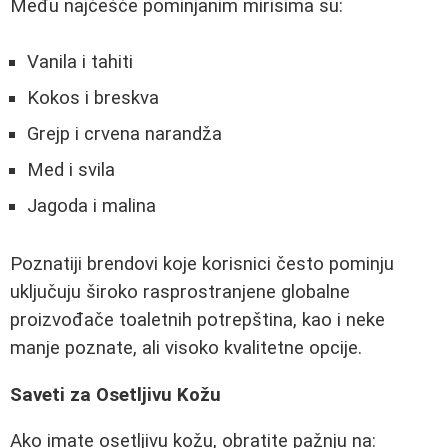
Među najčešće pominjanim mirisima su:
Vanila i tahiti
Kokos i breskva
Grejp i crvena narandža
Med i svila
Jagoda i malina
Poznatiji brendovi koje korisnici često pominju
uključuju široko rasprostranjene globalne
proizvođače toaletnih potrepština, kao i neke
manje poznate, ali visoko kvalitetne opcije.
Saveti za Osetljivu Kožu
Ako imate osetljivu kožu, obratite pažnju na: