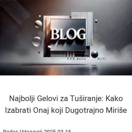
Najbolji Gelovi za Tuširanje: Kako
Izabrati Onaj koji Dugotrajno Miriše
Radas Vitezović
2025-03-15