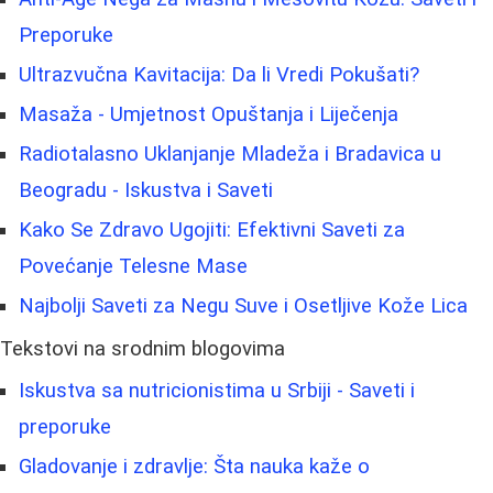
Preporuke
Ultrazvučna Kavitacija: Da li Vredi Pokušati?
Masaža - Umjetnost Opuštanja i Liječenja
Radiotalasno Uklanjanje Mladeža i Bradavica u
Beogradu - Iskustva i Saveti
Kako Se Zdravo Ugojiti: Efektivni Saveti za
Povećanje Telesne Mase
Najbolji Saveti za Negu Suve i Osetljive Kože Lica
Tekstovi na srodnim blogovima
Iskustva sa nutricionistima u Srbiji - Saveti i
preporuke
Gladovanje i zdravlje: Šta nauka kaže o