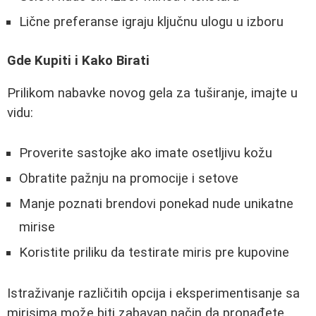
Lične preferanse igraju ključnu ulogu u izboru
Gde Kupiti i Kako Birati
Prilikom nabavke novog gela za tuširanje, imajte u
vidu:
Proverite sastojke ako imate osetljivu kožu
Obratite pažnju na promocije i setove
Manje poznati brendovi ponekad nude unikatne
mirise
Koristite priliku da testirate miris pre kupovine
Istraživanje različitih opcija i eksperimentisanje sa
mirisima može biti zabavan način da pronađete