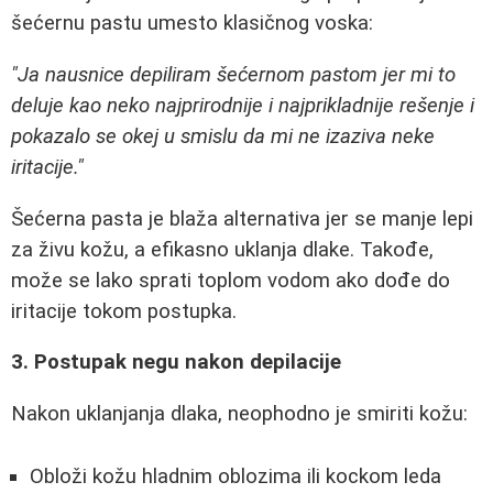
šećernu pastu umesto klasičnog voska:
"Ja nausnice depiliram šećernom pastom jer mi to
deluje kao neko najprirodnije i najprikladnije rešenje i
pokazalo se okej u smislu da mi ne izaziva neke
iritacije."
Šećerna pasta je blaža alternativa jer se manje lepi
za živu kožu, a efikasno uklanja dlake. Takođe,
može se lako sprati toplom vodom ako dođe do
iritacije tokom postupka.
3. Postupak negu nakon depilacije
Nakon uklanjanja dlaka, neophodno je smiriti kožu:
Obloži kožu hladnim oblozima ili kockom leda