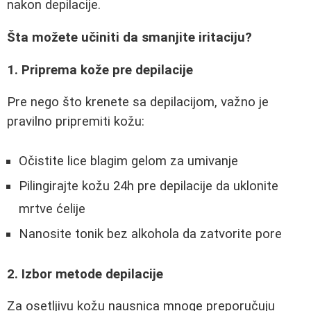
nakon depilacije.
Šta možete učiniti da smanjite iritaciju?
1. Priprema kože pre depilacije
Pre nego što krenete sa depilacijom, važno je
pravilno pripremiti kožu:
Očistite lice blagim gelom za umivanje
Pilingirajte kožu 24h pre depilacije da uklonite
mrtve ćelije
Nanosite tonik bez alkohola da zatvorite pore
2. Izbor metode depilacije
Za osetljivu kožu nausnica mnoge preporučuju