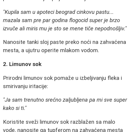
"Kupila sam u apoteci beograd cinkovu pastu...
mazala sam pre par godina flogocid super je brzo
izvuče ali miris mu je sto se mene tiče nepodnošljiv."
Nanosite tanki sloj paste preko noći na zahvaćena
mesta, a ujutru operite mlakom vodom.
2. Limunov sok
Prirodni limunov sok pomaže u izbeljivanju fleka i
smirivanju iritacije:
"Ja sam trenutno srećno zaljubljena pa mi sve super
kako si ti."
Koristite sveži limunov sok razblažen sa malo
vode, nanosite ga tupferom na zahvaćena mesta