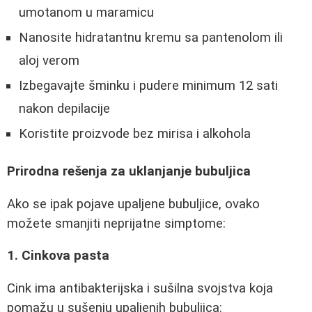
umotanom u maramicu
Nanosite hidratantnu kremu sa pantenolom ili
aloj verom
Izbegavajte šminku i pudere minimum 12 sati
nakon depilacije
Koristite proizvode bez mirisa i alkohola
Prirodna rešenja za uklanjanje bubuljica
Ako se ipak pojave upaljene bubuljice, ovako
možete smanjiti neprijatne simptome:
1. Cinkova pasta
Cink ima antibakterijska i sušilna svojstva koja
pomažu u sušenju upaljenih bubuljica: