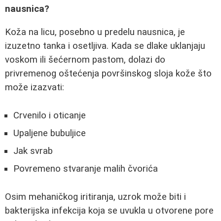
nausnica?
Koža na licu, posebno u predelu nausnica, je
izuzetno tanka i osetljiva. Kada se dlake uklanjaju
voskom ili šećernom pastom, dolazi do
privremenog oštećenja površinskog sloja kože što
može izazvati:
Crvenilo i oticanje
Upaljene bubuljice
Jak svrab
Povremeno stvaranje malih čvorića
Osim mehaničkog iritiranja, uzrok može biti i
bakterijska infekcija koja se uvukla u otvorene pore