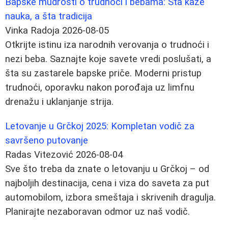
Bapske mudrosti o trudnoći i bebama: Šta kaže
nauka, a šta tradicija
Vinka Radoja
2026-08-05
Otkrijte istinu iza narodnih verovanja o trudnoći i
nezi beba. Saznajte koje savete vredi poslušati, a
šta su zastarele bapske priče. Moderni pristup
trudnoći, oporavku nakon porođaja uz limfnu
drenažu i uklanjanje strija.
Letovanje u Grčkoj 2025: Kompletan vodič za
savršeno putovanje
Radas Vitezović
2026-08-04
Sve što treba da znate o letovanju u Grčkoj – od
najboljih destinacija, cena i viza do saveta za put
automobilom, izbora smeštaja i skrivenih dragulja.
Planirajte nezaboravan odmor uz naš vodič.