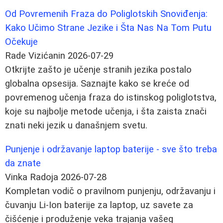
Od Povremenih Fraza do Poliglotskih Snoviđenja:
Kako Učimo Strane Jezike i Šta Nas Na Tom Putu
Očekuje
Rade Vizićanin
2026-07-29
Otkrijte zašto je učenje stranih jezika postalo
globalna opsesija. Saznajte kako se kreće od
povremenog učenja fraza do istinskog poliglotstva,
koje su najbolje metode učenja, i šta zaista znači
znati neki jezik u današnjem svetu.
Punjenje i održavanje laptop baterije - sve što treba
da znate
Vinka Radoja
2026-07-28
Kompletan vodič o pravilnom punjenju, održavanju i
čuvanju Li-Ion baterije za laptop, uz savete za
čišćenje i produženje veka trajanja vašeg