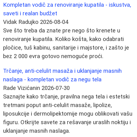
Kompletan vodič za renoviranje kupatila - iskustva,
saveti i realan budžet
Vidak Radujko
2026-08-04
Sve što treba da znate pre nego što krenete u
renoviranje kupatila. Koliko košta, kako odabrati
pločice, tuš kabinu, sanitarije i majstore, i zašto je
bez 2 000 evra gotovo nemoguće proći.
Trčanje, anti-celulit masaža i uklanjanje masnih
naslaga - kompletan vodič za negu tela
Rade Vizićanin
2026-07-30
Saznajte kako trčanje, pravilna nega tela i estetski
tretmani poput anti-celulit masaže, lipolize,
liposukcije i dermolipektomije mogu oblikovati vašu
figuru. Otkrijte savete za rešavanje uraslih noktiju i
uklanjanje masnih naslaga.