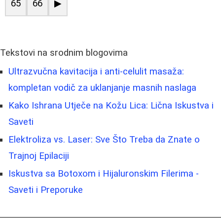
65
66
▶
Tekstovi na srodnim blogovima
Ultrazvučna kavitacija i anti-celulit masaža:
kompletan vodič za uklanjanje masnih naslaga
Kako Ishrana Utječe na Kožu Lica: Lična Iskustva i
Saveti
Elektroliza vs. Laser: Sve Što Treba da Znate o
Trajnoj Epilaciji
Iskustva sa Botoxom i Hijaluronskim Filerima -
Saveti i Preporuke