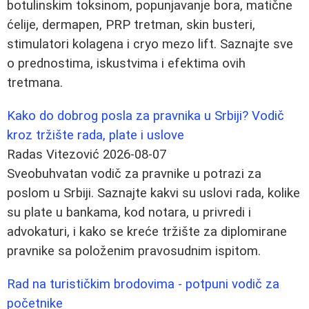
botulinskim toksinom, popunjavanje bora, matične
ćelije, dermapen, PRP tretman, skin busteri,
stimulatori kolagena i cryo mezo lift. Saznajte sve
o prednostima, iskustvima i efektima ovih
tretmana.
Kako do dobrog posla za pravnika u Srbiji? Vodič
kroz tržište rada, plate i uslove
Radas Vitezović
2026-08-07
Sveobuhvatan vodič za pravnike u potrazi za
poslom u Srbiji. Saznajte kakvi su uslovi rada, kolike
su plate u bankama, kod notara, u privredi i
advokaturi, i kako se kreće tržište za diplomirane
pravnike sa položenim pravosudnim ispitom.
Rad na turističkim brodovima - potpuni vodič za
početnike