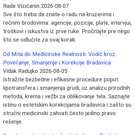
Rade Vizićanin
2026-08-07
Sve što treba da znate o radu na kruzerima i
rečnim brodovima: agencije, pozicije, plate, intervjui,
troškovi i iskustva iz prve ruke. Pročitajte pre nego
što se odlučite za ovaj korak.
Od Mita do Medicinske Realnosti: Vodič kroz
Povećanje, Smanjenje i Korekcije Bradavica
Vidak Radujko
2026-08-05
Istražite bezbedne i efikasne procedure poput
lipotransfera i smanjenja grudi, uz analizu prirodnih
metoda, krema i vežbi za oblikovanje tela. Saznajte
istinu o estetskim korekcijama bradavica i zašto su
stručni medicinski zahvati često jedino pravo
rešenje.