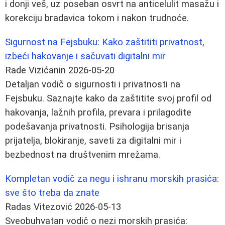
i donji veš, uz poseban osvrt na anticelulit masažu i
korekciju bradavica tokom i nakon trudnoće.
Sigurnost na Fejsbuku: Kako zaštititi privatnost,
izbeći hakovanje i sačuvati digitalni mir
Rade Vizićanin
2026-05-20
Detaljan vodič o sigurnosti i privatnosti na
Fejsbuku. Saznajte kako da zaštitite svoj profil od
hakovanja, lažnih profila, prevara i prilagodite
podešavanja privatnosti. Psihologija brisanja
prijatelja, blokiranje, saveti za digitalni mir i
bezbednost na društvenim mrežama.
Kompletan vodič za negu i ishranu morskih prasića:
sve što treba da znate
Radas Vitezović
2026-05-13
Sveobuhvatan vodič o nezi morskih prasića: