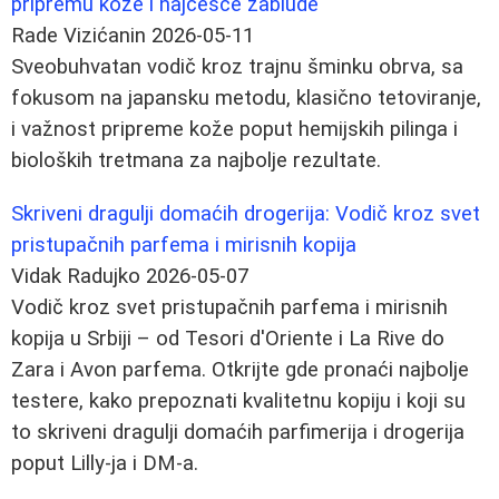
pripremu kože i najčešće zablude
Rade Vizićanin
2026-05-11
Sveobuhvatan vodič kroz trajnu šminku obrva, sa
fokusom na japansku metodu, klasično tetoviranje,
i važnost pripreme kože poput hemijskih pilinga i
bioloških tretmana za najbolje rezultate.
Skriveni dragulji domaćih drogerija: Vodič kroz svet
pristupačnih parfema i mirisnih kopija
Vidak Radujko
2026-05-07
Vodič kroz svet pristupačnih parfema i mirisnih
kopija u Srbiji – od Tesori d'Oriente i La Rive do
Zara i Avon parfema. Otkrijte gde pronaći najbolje
testere, kako prepoznati kvalitetnu kopiju i koji su
to skriveni dragulji domaćih parfimerija i drogerija
poput Lilly-ja i DM-a.