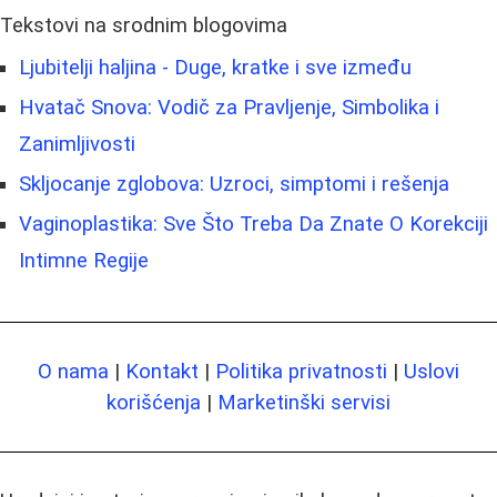
Tekstovi na srodnim blogovima
Ljubitelji haljina - Duge, kratke i sve između
Hvatač Snova: Vodič za Pravljenje, Simbolika i
Zanimljivosti
Skljocanje zglobova: Uzroci, simptomi i rešenja
Vaginoplastika: Sve Što Treba Da Znate O Korekciji
Intimne Regije
O nama
|
Kontakt
|
Politika privatnosti
|
Uslovi
korišćenja
|
Marketinški servisi