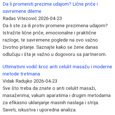
Da li promeniti prezime udajom? Lične priče i
savremene dileme
Radas Vitezović
2026-04-23
Da li ste za ili protiv promene prezimena udajom?
Istražite lične priče, emocionalne i praktične
razloge, te savremene poglede na ovo važno
životno pitanje. Saznajte kako se žene danas
odlučuju i šta je važno u dogovoru sa partnerom.
Ultimativni vodič kroz anti celulit masažu i moderne
metode tretmana
Vidak Radujko
2026-04-23
Sve što treba da znate o anti celulit masaži,
masažerima, vakum aparatima i drugim metodama
za efikasno uklanjanje masnih naslaga i strija.
Saveti, iskustva i uporedna analiza.