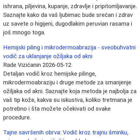
ishrana, piljevina, kupanje, zdravlje i pripitomljavanje.
Saznajte kako da vaš ljubimac bude srećan i zdrav
uz savete o higijeni, dugodlakim peruvian rasama i
još mnogo toga.
Hemijski piling i mikrodermoabrazija - sveobuhvatni
vodič za uklanjanje ožiljaka od akni
Rade Vizićanin
2026-05-12
Detaljan vodič kroz hemijske pilinge,
mikrodermoabraziju i druge metode za smanjenje
ožiljaka od akni. Saznajte koja metoda je najbolja za
vaš tip kože, kakva su iskustva, koliko tretmana je
potrebno i šta možete očekivati od svake
procedure.
Tajne savršenih obrva: Vodič kroz trajnu šminku,