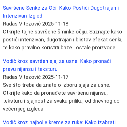
Savršene Senke za Oči: Kako Postići Dugotrajan i
Intenzivan Izgled
Radas Vitezović
2025-11-18
Otkrijte tajne savršene šminke očiju. Saznajte kako
postići intenzivan, dugotrajan i blistav efekat senki,
te kako pravilno koristiti baze i ostale proizvode.
Vodič kroz savršen sjaj za usne: Kako pronaći
pravu nijansu i teksturu
Radas Vitezović
2025-11-17
Sve što treba da znate o izboru sjaja za usne.
Otkrijte kako da pronađete savršenu nijansu,
teksturu i sjajnost za svaku priliku, od dnevnog do
večernjeg izgleda.
Vodič kroz najbolje kreme za ruke: Kako izabrati