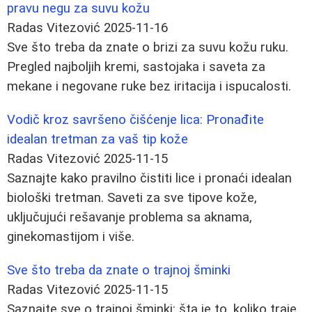
pravu negu za suvu kožu
Radas Vitezović
2025-11-16
Sve što treba da znate o brizi za suvu kožu ruku.
Pregled najboljih kremi, sastojaka i saveta za
mekane i negovane ruke bez iritacija i ispucalosti.
Vodič kroz savršeno čišćenje lica: Pronađite
idealan tretman za vaš tip kože
Radas Vitezović
2025-11-15
Saznajte kako pravilno čistiti lice i pronaći idealan
biološki tretman. Saveti za sve tipove kože,
uključujući rešavanje problema sa aknama,
ginekomastijom i više.
Sve što treba da znate o trajnoj šminki
Radas Vitezović
2025-11-15
Saznajte sve o trajnoj šminki: šta je to, koliko traje,