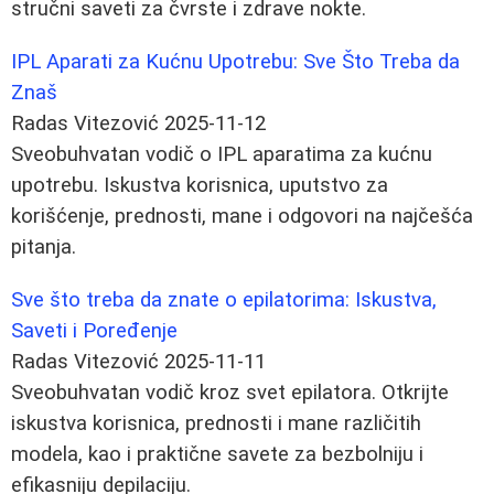
stručni saveti za čvrste i zdrave nokte.
IPL Aparati za Kućnu Upotrebu: Sve Što Treba da
Znaš
Radas Vitezović
2025-11-12
Sveobuhvatan vodič o IPL aparatima za kućnu
upotrebu. Iskustva korisnica, uputstvo za
korišćenje, prednosti, mane i odgovori na najčešća
pitanja.
Sve što treba da znate o epilatorima: Iskustva,
Saveti i Poređenje
Radas Vitezović
2025-11-11
Sveobuhvatan vodič kroz svet epilatora. Otkrijte
iskustva korisnica, prednosti i mane različitih
modela, kao i praktične savete za bezbolniju i
efikasniju depilaciju.