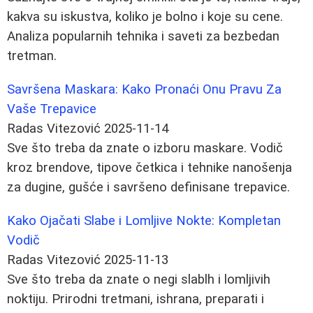
kakva su iskustva, koliko je bolno i koje su cene.
Analiza popularnih tehnika i saveti za bezbedan
tretman.
Savršena Maskara: Kako Pronaći Onu Pravu Za
Vaše Trepavice
Radas Vitezović
2025-11-14
Sve što treba da znate o izboru maskare. Vodič
kroz brendove, tipove četkica i tehnike nanošenja
za dugine, gušće i savršeno definisane trepavice.
Kako Ojačati Slabe i Lomljive Nokte: Kompletan
Vodič
Radas Vitezović
2025-11-13
Sve što treba da znate o negi slablh i lomljivih
noktiju. Prirodni tretmani, ishrana, preparati i