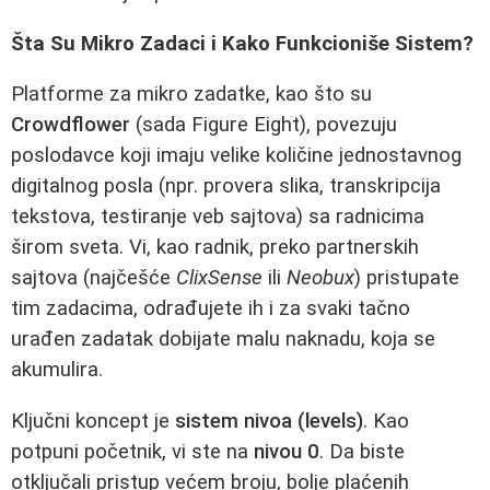
Šta Su Mikro Zadaci i Kako Funkcioniše Sistem?
Platforme za mikro zadatke, kao što su
Crowdflower
(sada Figure Eight), povezuju
poslodavce koji imaju velike količine jednostavnog
digitalnog posla (npr. provera slika, transkripcija
tekstova, testiranje veb sajtova) sa radnicima
širom sveta. Vi, kao radnik, preko partnerskih
sajtova (najčešće
ClixSense
ili
Neobux
) pristupate
tim zadacima, odrađujete ih i za svaki tačno
urađen zadatak dobijate malu naknadu, koja se
akumulira.
Ključni koncept je
sistem nivoa (levels)
. Kao
potpuni početnik, vi ste na
nivou 0
. Da biste
otključali pristup većem broju, bolje plaćenih