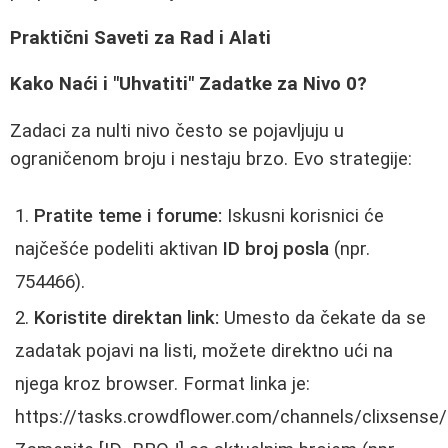
Praktični Saveti za Rad i Alati
Kako Naći i "Uhvatiti" Zadatke za Nivo 0?
Zadaci za nulti nivo često se pojavljuju u
ograničenom broju i nestaju brzo. Evo strategije:
Pratite teme i forume:
Iskusni korisnici će
najčešće podeliti aktivan
ID broj posla
(npr.
754466).
Koristite direktan link:
Umesto da čekate da se
zadatak pojavi na listi, možete direktno ući na
njega kroz browser. Format linka je:
https://tasks.crowdflower.com/channels/clixsense