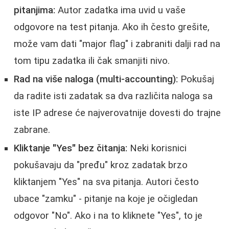
pitanjima:
Autor zadatka ima uvid u vaše
odgovore na test pitanja. Ako ih često grešite,
može vam dati "major flag" i zabraniti dalji rad na
tom tipu zadatka ili čak smanjiti nivo.
Rad na više naloga (multi-accounting):
Pokušaj
da radite isti zadatak sa dva različita naloga sa
iste IP adrese će najverovatnije dovesti do trajne
zabrane.
Kliktanje "Yes" bez čitanja:
Neki korisnici
pokušavaju da "pređu" kroz zadatak brzo
kliktanjem "Yes" na sva pitanja. Autori često
ubace "zamku" - pitanje na koje je očigledan
odgovor "No". Ako i na to kliknete "Yes", to je