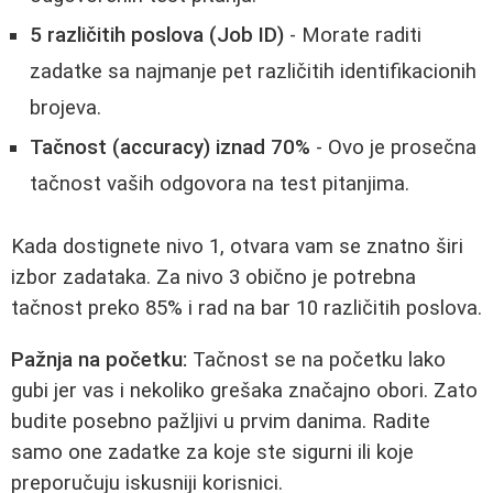
5 različitih poslova (Job ID)
- Morate raditi
zadatke sa najmanje pet različitih identifikacionih
brojeva.
Tačnost (accuracy) iznad 70%
- Ovo je prosečna
tačnost vaših odgovora na test pitanjima.
Kada dostignete nivo 1, otvara vam se znatno širi
izbor zadataka. Za nivo 3 obično je potrebna
tačnost preko 85% i rad na bar 10 različitih poslova.
Pažnja na početku:
Tačnost se na početku lako
gubi jer vas i nekoliko grešaka značajno obori. Zato
budite posebno pažljivi u prvim danima. Radite
samo one zadatke za koje ste sigurni ili koje
preporučuju iskusniji korisnici.