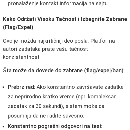
pronalaženje kontakt informacija na sajtu.
Kako Održati Visoku Tačnost i Izbegnite Zabrane
(Flag/Expel)
Ovo je možda najkritičniji deo posla. Platforma i
autori zadataka prate vašu tačnost i
konzistentnost.
Šta može da dovede do zabrane (flag/expel/ban):
Prebrz rad:
Ako konstantno završavate zadatke
za neprirodno kratko vreme (npr. kompleksan
zadatak za 30 sekundi), sistem može da
posumnja da ne radite savesno.
Konstantno pogrešni odgovori na test