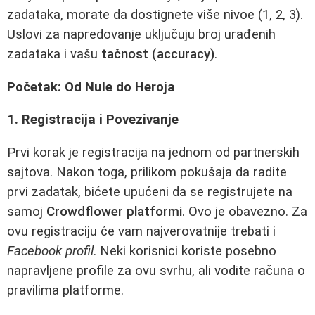
zadataka, morate da dostignete više nivoe (1, 2, 3).
Uslovi za napredovanje uključuju broj urađenih
zadataka i vašu
tačnost (accuracy)
.
Početak: Od Nule do Heroja
1. Registracija i Povezivanje
Prvi korak je registracija na jednom od partnerskih
sajtova. Nakon toga, prilikom pokušaja da radite
prvi zadatak, bićete upućeni da se registrujete na
samoj
Crowdflower platformi
. Ovo je obavezno. Za
ovu registraciju će vam najverovatnije trebati i
Facebook profil
. Neki korisnici koriste posebno
napravljene profile za ovu svrhu, ali vodite računa o
pravilima platforme.