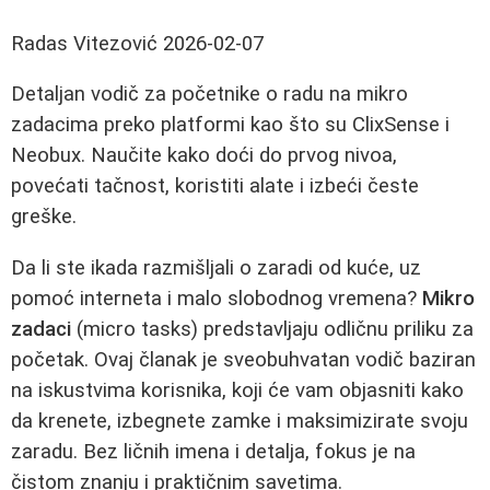
Radas Vitezović
2026-02-07
Detaljan vodič za početnike o radu na mikro
zadacima preko platformi kao što su ClixSense i
Neobux. Naučite kako doći do prvog nivoa,
povećati tačnost, koristiti alate i izbeći česte
greške.
Da li ste ikada razmišljali o zaradi od kuće, uz
pomoć interneta i malo slobodnog vremena?
Mikro
zadaci
(micro tasks) predstavljaju odličnu priliku za
početak. Ovaj članak je sveobuhvatan vodič baziran
na iskustvima korisnika, koji će vam objasniti kako
da krenete, izbegnete zamke i maksimizirate svoju
zaradu. Bez ličnih imena i detalja, fokus je na
čistom znanju i praktičnim savetima.