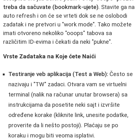
treba da sačuvate (bookmark-ujete)
. Stavite ga na
auto refresh i on će se vrteti dok se ne oslobodi
zadatak i ne pretvori u "work mode". Tako možete
imati otvoreno nekoliko "ooops" tabova sa
različitim ID-evima i čekati da neki "pukne".
Vrste Zadataka na Koje ćete Naići
Testiranje veb aplikacija (Test a Web):
Često se
nazivaju i "TW" zadaci. Otvara vam se virtuelni
terminal (nalik na računar unutar browsera) sa
instrukcijama da posetite neki sajt i izvršite
određene korake (kliknite link, unesite podatke,
proverite da li nešto postoji). Plaćaju se po
koraku i mogu biti veoma isplativi.