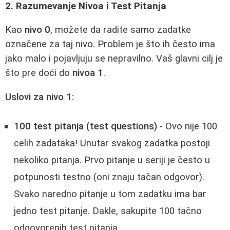
2. Razumevanje Nivoa i Test Pitanja
Kao
nivo 0
, možete da radite samo zadatke
označene za taj nivo. Problem je što ih često ima
jako malo i pojavljuju se nepravilno. Vaš glavni cilj je
što pre doći do
nivoa 1
.
Uslovi za nivo 1:
100 test pitanja (test questions)
- Ovo nije 100
celih zadataka! Unutar svakog zadatka postoji
nekoliko pitanja. Prvo pitanje u seriji je često u
potpunosti testno (oni znaju tačan odgovor).
Svako naredno pitanje u tom zadatku ima bar
jedno test pitanje. Dakle, sakupite 100 tačno
odgovorenih test pitanja.