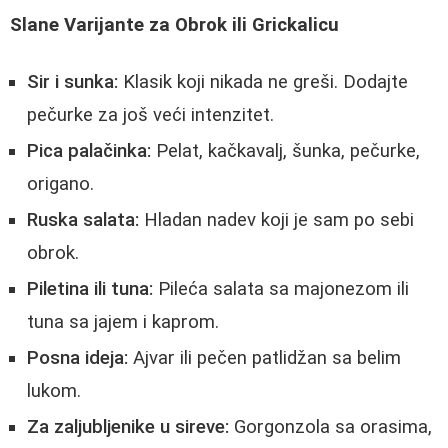
Slane Varijante za Obrok ili Grickalicu
Sir i sunka:
Klasik koji nikada ne greši. Dodajte
pečurke za još veći intenzitet.
Pica palačinka:
Pelat, kačkavalj, šunka, pečurke,
origano.
Ruska salata:
Hladan nadev koji je sam po sebi
obrok.
Piletina ili tuna:
Pileća salata sa majonezom ili
tuna sa jajem i kaprom.
Posna ideja:
Ajvar ili pečen patlidžan sa belim
lukom.
Za zaljubljenike u sireve:
Gorgonzola sa orasima,