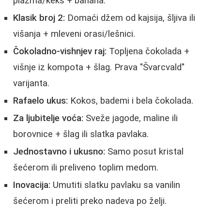
plazma/keks + banana.
Klasik broj 2:
Domaći džem od kajsija, šljiva ili
višanja + mleveni orasi/lešnici.
Čokoladno-vishnjev raj:
Topljena čokolada +
višnje iz kompota + šlag. Prava "Švarcvald"
varijanta.
Rafaelo ukus:
Kokos, bademi i bela čokolada.
Za ljubitelje voća:
Sveže jagode, maline ili
borovnice + šlag ili slatka pavlaka.
Jednostavno i ukusno:
Samo posut kristal
šećerom ili preliveno toplim medom.
Inovacija:
Umutiti slatku pavlaku sa vanilin
šećerom i preliti preko nadeva po želji.