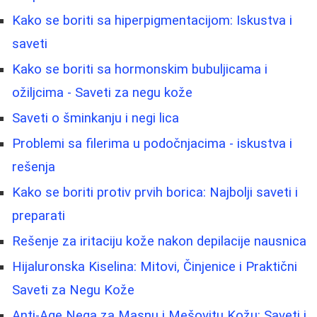
Kako se boriti sa hiperpigmentacijom: Iskustva i
saveti
Kako se boriti sa hormonskim bubuljicama i
ožiljcima - Saveti za negu kože
Saveti o šminkanju i negi lica
Problemi sa filerima u podočnjacima - iskustva i
rešenja
Kako se boriti protiv prvih borica: Najbolji saveti i
preparati
Rešenje za iritaciju kože nakon depilacije nausnica
Hijaluronska Kiselina: Mitovi, Činjenice i Praktični
Saveti za Negu Kože
Anti-Age Nega za Masnu i Mešovitu Kožu: Saveti i