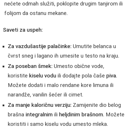
nećete odmah služiti, poklopite drugim tanjirom ili
folijom da ostanu mekane.
Saveti za uspeh:
Za vazdušastije palačinke:
Umutite belanca u
čvrst sneg i lagano ih umesite u testo na kraju.
Za poseban šmek:
Umesto obične vode,
koristite
kiselu vodu
ili dodajte pola čaše
piva
.
Možete dodati i malo rendane kore limuna ili
narandže, vanilin šećer ili cimet.
Za manje kaloričnu verziju:
Zamijenite dio belog
brašna
integralnim
ili
heljdinim brašnom
. Možete
koristiti i samo kiselu vodu umesto mleka.