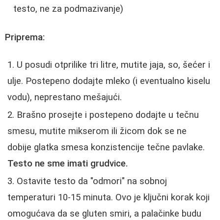
testo, ne za podmazivanje)
Priprema:
U posudi otprilike tri litre, mutite jaja, so, šećer i
ulje. Postepeno dodajte mleko (i eventualno kiselu
vodu), neprestano mešajući.
Brašno prosejte i postepeno dodajte u tečnu
smesu, mutite mikserom ili žicom dok se ne
dobije glatka smesa konzistencije tečne pavlake.
Testo ne sme imati grudvice.
Ostavite testo da "odmori" na sobnoj
temperaturi 10-15 minuta. Ovo je ključni korak koji
omogućava da se gluten smiri, a palačinke budu