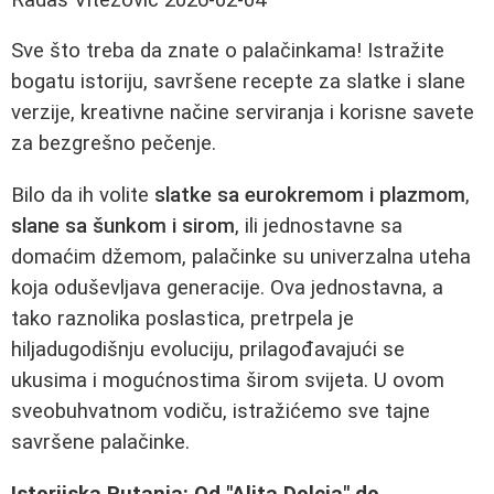
Sve što treba da znate o palačinkama! Istražite
bogatu istoriju, savršene recepte za slatke i slane
verzije, kreativne načine serviranja i korisne savete
za bezgrešno pečenje.
Bilo da ih volite
slatke sa eurokremom i plazmom
,
slane sa šunkom i sirom
, ili jednostavne sa
domaćim džemom, palačinke su univerzalna uteha
koja oduševljava generacije. Ova jednostavna, a
tako raznolika poslastica, pretrpela je
hiljadugodišnju evoluciju, prilagođavajući se
ukusima i mogućnostima širom svijeta. U ovom
sveobuhvatnom vodiču, istražićemo sve tajne
savršene palačinke.
Istorijska Putanja: Od "Alita Dolcia" do