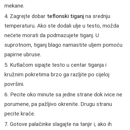
mekane.
Zagrejte dobar
teflonski tiganj
na srednju
temperaturu. Ako ste dodali ulje u testo, možda
nećete morati da podmazujete tiganj. U
suprotnom, tiganj blago namastite uljem pomoću
papirne ubruse.
Kutlačom sipajte testo u centar tiganja i
kružnim pokretima brzo ga razlјite po cijeloj
površini.
Pecite oko minute sa jedne strane dok ivice ne
porumene, pa pažljivo okrenite. Drugu stranu
pecite kraće.
Gotove palačinke slagajte na tanjir i, ako ih