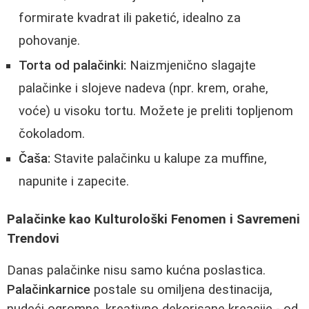
formirate kvadrat ili paketić, idealno za
pohovanje.
Torta od palačinki:
Naizmjenično slagajte
palačinke i slojeve nadeva (npr. krem, orahe,
voće) u visoku tortu. Možete je preliti topljenom
čokoladom.
Čaša:
Stavite palačinku u kalupe za muffine,
napunite i zapecite.
Palačinke kao Kulturološki Fenomen i Savremeni
Trendovi
Danas palačinke nisu samo kućna poslastica.
Palačinkarnice
postale su omiljena destinacija,