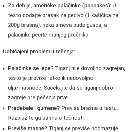
Za deblje, američke palačinke (pancakes):
U
testo dodajte prasak za pecivo (1 kašičica na
200g brašna), neka smesa bude gušća, a
palačinke pecite manjeg prečnika.
Uobičajeni problemi i rešenja:
Palačinke se lepe?
Tiganj nije dovoljno zagrejan,
testo je previše retko ili nedovoljno
ulja/masnoće. Sačekajte da se tiganj dobro
zagreje pre pečenja prve.
Predebele i gumene?
Previše brašna u testu.
Razblažite ga sa malo tečnosti.
Previše masne?
Tiganj se previše podmazuje.