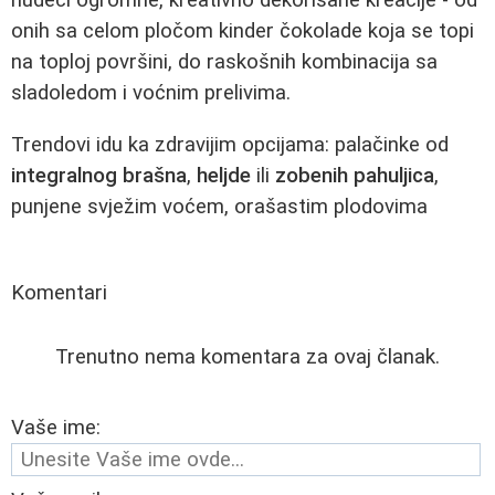
nudeći ogromne, kreativno dekorisane kreacije - od
onih sa celom pločom kinder čokolade koja se topi
na toploj površini, do raskošnih kombinacija sa
sladoledom i voćnim prelivima.
Trendovi idu ka zdravijim opcijama: palačinke od
integralnog brašna
,
heljde
ili
zobenih pahuljica
,
punjene svježim voćem, orašastim plodovima
Komentari
Trenutno nema komentara za ovaj članak.
Vaše ime: