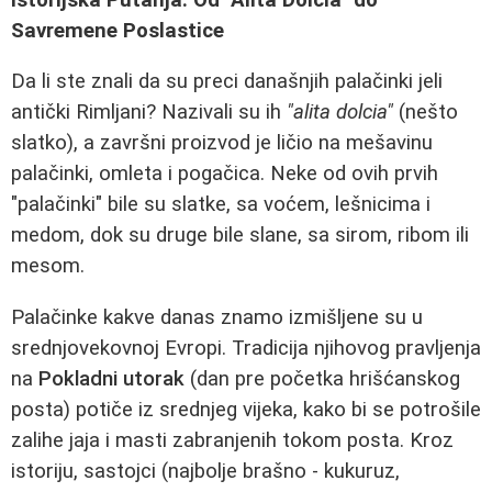
Savremene Poslastice
Da li ste znali da su preci današnjih palačinki jeli
antički Rimljani? Nazivali su ih
"alita dolcia"
(nešto
slatko), a završni proizvod je ličio na mešavinu
palačinki, omleta i pogačica. Neke od ovih prvih
"palačinki" bile su slatke, sa voćem, lešnicima i
medom, dok su druge bile slane, sa sirom, ribom ili
mesom.
Palačinke kakve danas znamo izmišljene su u
srednjovekovnoj Evropi. Tradicija njihovog pravljenja
na
Pokladni utorak
(dan pre početka hrišćanskog
posta) potiče iz srednjeg vijeka, kako bi se potrošile
zalihe jaja i masti zabranjenih tokom posta. Kroz
istoriju, sastojci (najbolje brašno - kukuruz,