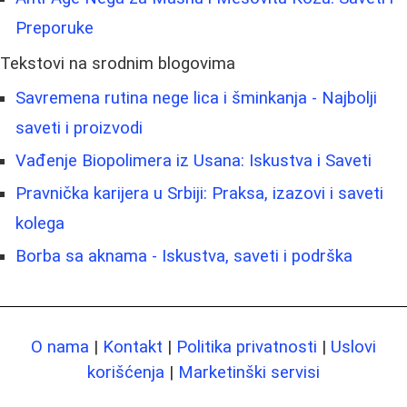
Preporuke
Tekstovi na srodnim blogovima
Savremena rutina nege lica i šminkanja - Najbolji
saveti i proizvodi
Vađenje Biopolimera iz Usana: Iskustva i Saveti
Pravnička karijera u Srbiji: Praksa, izazovi i saveti
kolega
Borba sa aknama - Iskustva, saveti i podrška
O nama
|
Kontakt
|
Politika privatnosti
|
Uslovi
korišćenja
|
Marketinški servisi