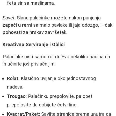
feta sir sa maslinama.
Savet:
Slane palačinke možete nakon punjenja
zapeći u rerni
sa malo pavlake ili jaja odozgo, ili čak
pohovati
za hrskav završetak.
Kreativno Serviranje i Oblici
Palačinke nisu samo rolati. Evo nekoliko načina da
ih učinite još privlačnijim:
Rolat:
Klasično uvijanje oko jednostavnog
nadeva.
Trougao:
Palačinku prepolovite, pa opet
prepolovite da dobijete četvrtine.
Kvadrat/Paket:
Savijte stranice prema unutra da