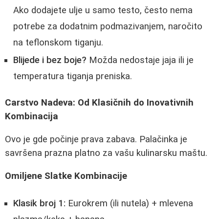
Ako dodajete ulje u samo testo, često nema
potrebe za dodatnim podmazivanjem, naročito
na teflonskom tiganju.
Blijede i bez boje?
Možda nedostaje jaja ili je
temperatura tiganja preniska.
Carstvo Nadeva: Od Klasičnih do Inovativnih
Kombinacija
Ovo je gde počinje prava zabava. Palačinka je
savršena prazna platno za vašu kulinarsku maštu.
Omiljene Slatke Kombinacije
Klasik broj 1:
Eurokrem (ili nutela) + mlevena