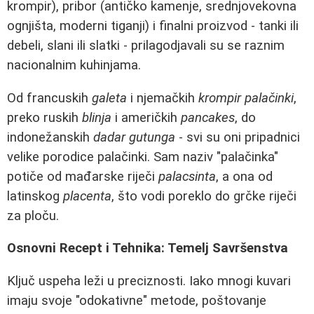
krompir), pribor (antičko kamenje, srednjovekovna
ognjišta, moderni tiganji) i finalni proizvod - tanki ili
debeli, slani ili slatki - prilagodjavali su se raznim
nacionalnim kuhinjama.
Od francuskih
galeta
i njemačkih
krompir palačinki
,
preko ruskih
blinja
i američkih
pancakes
, do
indonežanskih
dadar gutunga
- svi su oni pripadnici
velike porodice palačinki. Sam naziv "palačinka"
potiče od mađarske riječi
palacsinta
, a ona od
latinskog
placenta
, što vodi poreklo do grčke riječi
za ploču.
Osnovni Recept i Tehnika: Temelj Savršenstva
Ključ uspeha leži u preciznosti. Iako mnogi kuvari
imaju svoje "odokativne" metode, poštovanje