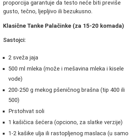
proporcija garantuje da testo neće biti previše
gustо, tečno, ljepljivo ili bezukusno.
Klasične Tanke Palačinke (za 15-20 komada)
Sastojci:
2 sveža jaja
500 ml mleka (može i mešavina mleka i kisele
vode)
200-250 g mekog pšeničnog brašna (tip 400 ili
500)
Prstohvat soli
1 kašičica šećera (opciono, za slatke verzije)
1-2 kašike ulja ili rastopljenog maslaca (u samo