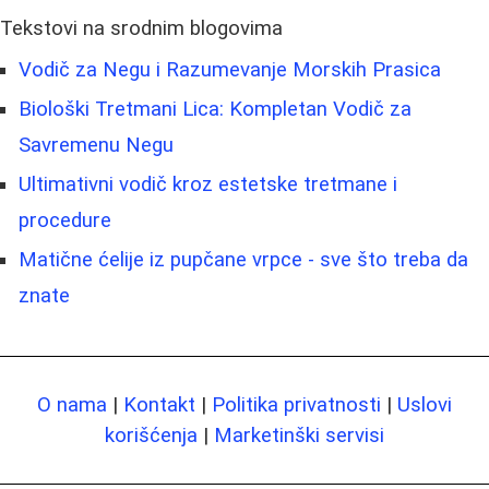
Tekstovi na srodnim blogovima
Vodič za Negu i Razumevanje Morskih Prasica
Biološki Tretmani Lica: Kompletan Vodič za
Savremenu Negu
Ultimativni vodič kroz estetske tretmane i
procedure
Matične ćelije iz pupčane vrpce - sve što treba da
znate
O nama
|
Kontakt
|
Politika privatnosti
|
Uslovi
korišćenja
|
Marketinški servisi