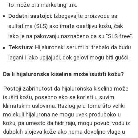
to može biti marketing trik.
Dodatni sastojci:
Izbegavajte proizvode sa
sulfatima (SLS) ako imate osetljivu kožu, čak
iako je na pakovanju naznačeno da su "SLS free".
Tekstura:
Hijaluronski serumi bi trebalo da budu
lagani i lako upijajući, dok gelovi mogu biti gušći.
Da li hijaluronska kiselina može isušiti kožu?
Postoji zabrinutost da hijaluronska kiselina može
isušiti kožu, posebno ako se koristi u suvim
klimatskim uslovima. Razlog je u tome što veliki
molekuli hijalurona ne mogu uvek produboko u
kožu, pa umesto da hidriraju, mogu povući vodu iz
dubokih slojeva kože ako nema dovoljno vlage u