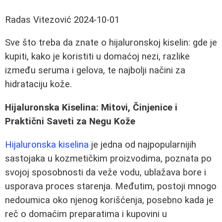
Radas Vitezović
2024-10-01
Sve što treba da znate o hijaluronskoj kiselin: gde je
kupiti, kako je koristiti u domaćoj nezi, razlike
između seruma i gelova, te najbolji načini za
hidrataciju kože.
Hijaluronska Kiselina: Mitovi, Činjenice i
Praktični Saveti za Negu Kože
Hijaluronska kiselina
je jedna od najpopularnijih
sastojaka u kozmetičkim proizvodima, poznata po
svojoj sposobnosti da veže vodu, ublažava bore i
usporava proces starenja. Međutim, postoji mnogo
nedoumica oko njenog korišćenja, posebno kada je
reč o domaćim preparatima i kupovini u