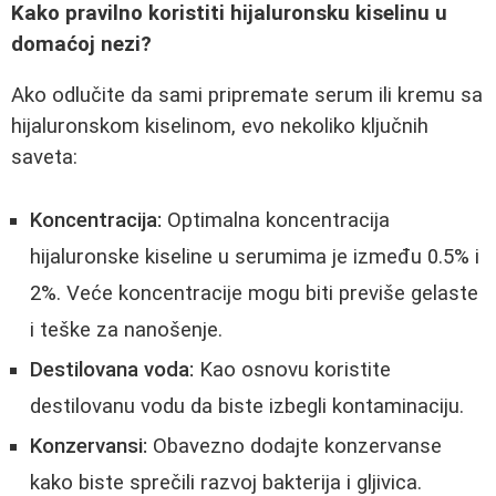
Kako pravilno koristiti hijaluronsku kiselinu u
domaćoj nezi?
Ako odlučite da sami pripremate serum ili kremu sa
hijaluronskom kiselinom, evo nekoliko ključnih
saveta:
Koncentracija:
Optimalna koncentracija
hijaluronske kiseline u serumima je između 0.5% i
2%. Veće koncentracije mogu biti previše gelaste
i teške za nanošenje.
Destilovana voda:
Kao osnovu koristite
destilovanu vodu da biste izbegli kontaminaciju.
Konzervansi:
Obavezno dodajte konzervanse
kako biste sprečili razvoj bakterija i gljivica.