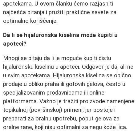
apotekama. U ovom članku ćemo razjasniti
najčešća pitanja i pružiti praktične savete za
optimalno korišćenje.
Da li se hijaluronska kiselina može kupiti u
apoteci?
Mnogi se pitaju da li je moguće kupiti čistu
hijaluronsku kiselinu u apoteci. Odgovor je da, ali ne
u svim apotekama. Hijaluronska kiselina se obično
prodaje u obliku praha ili gotovih gelova, često u
specijalizovanim prodavnicama ili online
platformama. Važno je tražiti proizvode namenjene
topikalnoj (površinskoj) primeni, jer postoje i
preparati za oralnu upotrebu, poput gelova za
oralne rane, koji nisu optimalni za negu kože lica.