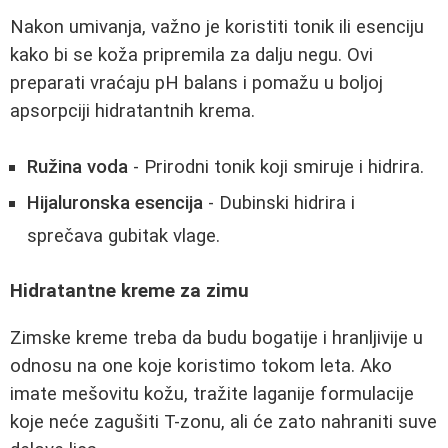
Nakon umivanja, važno je koristiti tonik ili esenciju
kako bi se koža pripremila za dalju negu. Ovi
preparati vraćaju pH balans i pomažu u boljoj
apsorpciji hidratantnih krema.
Ružina voda
- Prirodni tonik koji smiruje i hidrira.
Hijaluronska esencija
- Dubinski hidrira i
sprečava gubitak vlage.
Hidratantne kreme za zimu
Zimske kreme treba da budu bogatije i hranljivije u
odnosu na one koje koristimo tokom leta. Ako
imate mešovitu kožu, tražite laganije formulacije
koje neće zagušiti T-zonu, ali će zato nahraniti suve