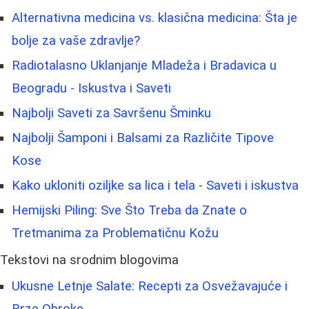
Alternativna medicina vs. klasična medicina: Šta je
bolje za vaše zdravlje?
Radiotalasno Uklanjanje Mladeža i Bradavica u
Beogradu - Iskustva i Saveti
Najbolji Saveti za Savršenu Šminku
Najbolji Šamponi i Balsami za Različite Tipove
Kose
Kako ukloniti oziljke sa lica i tela - Saveti i iskustva
Hemijski Piling: Sve Što Treba da Znate o
Tretmanima za Problematičnu Kožu
Tekstovi na srodnim blogovima
Ukusne Letnje Salate: Recepti za Osvežavajuće i
Brze Obroke