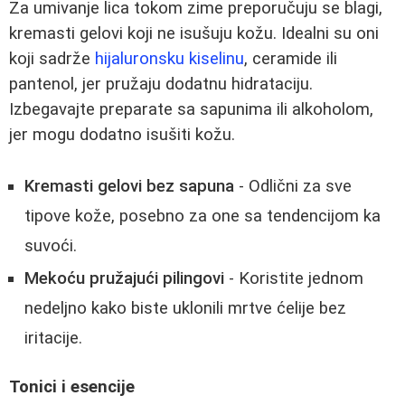
Za umivanje lica tokom zime preporučuju se blagi,
kremasti gelovi koji ne isušuju kožu. Idealni su oni
koji sadrže
hijaluronsku kiselinu
, ceramide ili
pantenol, jer pružaju dodatnu hidrataciju.
Izbegavajte preparate sa sapunima ili alkoholom,
jer mogu dodatno isušiti kožu.
Kremasti gelovi bez sapuna
- Odlični za sve
tipove kože, posebno za one sa tendencijom ka
suvoći.
Mekoću pružajući pilingovi
- Koristite jednom
nedeljno kako biste uklonili mrtve ćelije bez
iritacije.
Tonici i esencije