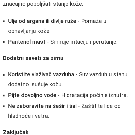
značajno poboljšati stanje kože.
Ulje od argana ili divlje ruže
- Pomaže u
obnavljanju kože.
Pantenol mast
- Smiruje iritaciju i perutanje.
Dodatni saveti za zimu
Koristite vlaživač vazduha
- Suv vazduh u stanu
dodatno isušuje kožu.
Pijte dovoljno vode
- Hidratacija počinje iznutra.
Ne zaboravite na šešir i šal
- Zaštitite lice od
hladnoće i vetra.
Zaključak