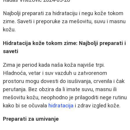
Najbolji preparati za hidrataciju i negu kože tokom
zime. Saveti i preporuke za mešovitu, suvu i masnu
kožu.
Hidratacija kože tokom zime: Najbolji preparati i
saveti
Zima je period kada naša koža najviše trpi.
Hladnoća, vetar i suv vazduh u zatvorenom
prostoru mogu dovesti do isušivanja, crvenila i čak
perutanja. Bez obzira da li imate suvu, masnu ili
mešovitu kožu, neophodno je prilagoditi nege rutinu
kako bi se očuvala
hidratacija
i zdrav izgled kože.
Preparati za umivanje