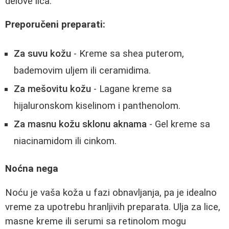
delove lica.
Preporučeni preparati:
Za suvu kožu
- Kreme sa shea puterom,
bademovim uljem ili ceramidima.
Za mešovitu kožu
- Lagane kreme sa
hijaluronskom kiselinom i panthenolom.
Za masnu kožu sklonu aknama
- Gel kreme sa
niacinamidom ili cinkom.
Noćna nega
Noću je vaša koža u fazi obnavljanja, pa je idealno
vreme za upotrebu hranljivih preparata. Ulja za lice,
masne kreme ili serumi sa retinolom mogu