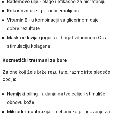
Bademovo ulje
- blago i efikasno za hidrataciju
Kokosovo ulje
- prirodni emolijens
Vitamin E
- u kombinaciji sa glicerinom daje
dobre rezultate
Mask od kivija i jogurta
- bogat vitaminom C za
stimulaciju kolagena
Kozmetički tretmani za bore
Za one koji žele brže rezultate, razmotrite sledeće
opcije:
Hemijski piling
- uklanja mrtve ćelije i stimuliše
obnovu kože
Mikrodermoabrazija
- mehaničko pilingovanje za