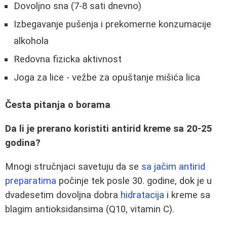
Dovoljno sna (7-8 sati dnevno)
Izbegavanje pušenja i prekomerne konzumacije
alkohola
Redovna fizicka aktivnost
Joga za lice - vežbe za opuštanje mišića lica
Česta pitanja o borama
Da li je prerano koristiti antirid kreme sa 20-25
godina?
Mnogi stručnjaci savetuju da se
sa jačim antirid
preparatima
počinje tek posle 30. godine, dok je u
dvadesetim dovoljna dobra
hidratacija
i kreme sa
blagim antioksidansima (Q10, vitamin C).