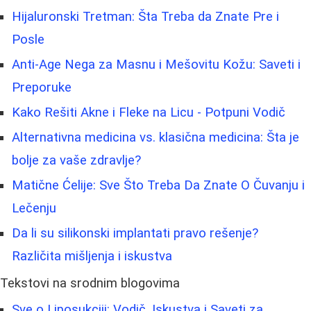
Hijaluronski Tretman: Šta Treba da Znate Pre i
Posle
Anti-Age Nega za Masnu i Mešovitu Kožu: Saveti i
Preporuke
Kako Rešiti Akne i Fleke na Licu - Potpuni Vodič
Alternativna medicina vs. klasična medicina: Šta je
bolje za vaše zdravlje?
Matične Ćelije: Sve Što Treba Da Znate O Čuvanju i
Lečenju
Da li su silikonski implantati pravo rešenje?
Različita mišljenja i iskustva
Tekstovi na srodnim blogovima
Sve o Liposukciji: Vodič, Iskustva i Saveti za