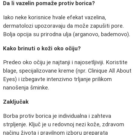
Da li vazelin pomaže protiv borica?
Iako neke korisnice hvale efekat vazelina,
dermatolozi upozoravaju da može zapušiti pore.
Bolja opcija su prirodna ulja (arganovo, bademovo).
Kako brinuti o koži oko očiju?
Predeo oko očiju je najtanji i najosetljiviji. Koristite
blage, specijalizovane kreme (npr. Clinique All About
Eyes) i izbegavte intenzivno trljanje prilikom
nanošenja šminke.
Zaključak
Borba protiv borica je individualna i zahteva
strpljenje. Ključ je u redovnoj nezi kože, zdravom
načinu života i pravilnom izboru preparata