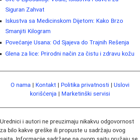
Siguran Zahvat
Iskustva sa Medicinskom Dijetom: Kako Brzo
Smanjiti Kilogram
Povećanje Usana: Od Sjajeva do Trajnih Rešenja
Glena za lice: Prirodni način za čistu i zdravu kožu
O nama
|
Kontakt
|
Politika privatnosti
|
Uslovi
korišćenja
|
Marketinški servisi
Urednici i autori ne preuzimaju nikakvu odgovornost
za bilo kakve greške ili propuste u sadržaju ovog
sajta. Informacije sadržane na ovom sajtu pružaju se