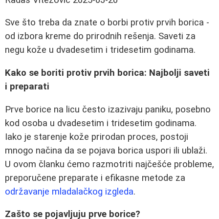
Sve što treba da znate o borbi protiv prvih borica -
od izbora kreme do prirodnih rešenja. Saveti za
negu kože u dvadesetim i tridesetim godinama.
Kako se boriti protiv prvih borica: Najbolji saveti
i preparati
Prve borice na licu često izazivaju paniku, posebno
kod osoba u dvadesetim i tridesetim godinama.
Iako je starenje kože prirodan proces, postoji
mnogo načina da se pojava borica uspori ili ublaži.
U ovom članku ćemo razmotriti najčešće probleme,
preporučene preparate i efikasne metode za
održavanje mladalačkog izgleda
.
Zašto se pojavljuju prve borice?