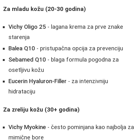
Za mladu kožu (20-30 godina)
Vichy Oligo 25
- lagana krema za prve znake
starenja
Balea Q10
- pristupačna opcija za prevenciju
Sebamed Q10
- blaga formula pogodna za
osetljivu kožu
Eucerin Hyaluron-Filler
- za intenzivniju
hidrataciju
Za zreliju kožu (30+ godina)
Vichy Myokine
- često pominjana kao najbolja za
mimične bore