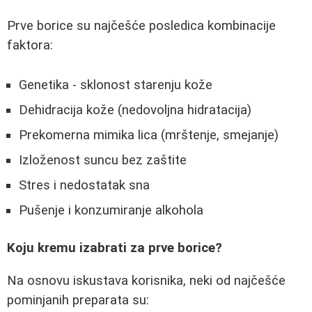
Prve borice su najčešće posledica kombinacije
faktora:
Genetika - sklonost starenju kože
Dehidracija kože (nedovoljna hidratacija)
Prekomerna mimika lica (mrštenje, smejanje)
Izloženost suncu bez zaštite
Stres i nedostatak sna
Pušenje i konzumiranje alkohola
Koju kremu izabrati za prve borice?
Na osnovu iskustava korisnika, neki od najčešće
pominjanih preparata su: