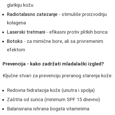
glatkiju kožu
Radiotalasno zatezanje
- stimuliše proizvodnju
kolagena
Laserski tretmani
- efikasni protiv plitkih borica
Botoks
- za mimične bore, ali sa privremenim
efektom
Prevencija - kako zadržati mladalački izgled?
Ključne stvari za prevenciju preranog starenja kože:
Redovna hidratacija kože (unutra i spolja)
Zaštita od sunca (minimum SPF 15 dnevno)
Balansirana ishrana bogata vitaminima