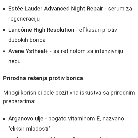
Estée Lauder Advanced Night Repair
- serum za
regeneraciju
Lancôme High Resolution
- efikasan protiv
dubokih borica
Avene Ysthéal+
- sa retinolom za intenzivniju
negu
Prirodna rešenja protiv borica
Mnogi korisnici dele pozitivna iskustva sa prirodnim
preparatima:
Arganovo ulje
- bogato vitaminom E, nazvano
"eliksir mladosti"