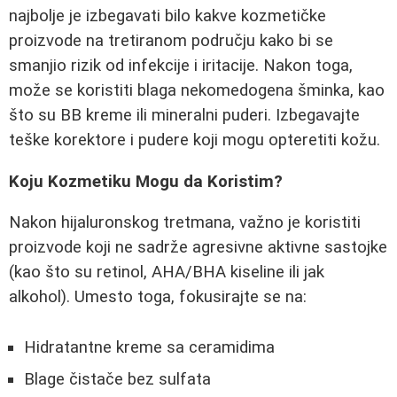
najbolje je izbegavati bilo kakve kozmetičke
proizvode na tretiranom području kako bi se
smanjio rizik od infekcije i iritacije. Nakon toga,
može se koristiti blaga nekomedogena šminka, kao
što su BB kreme ili mineralni puderi. Izbegavajte
teške korektore i pudere koji mogu opteretiti kožu.
Koju Kozmetiku Mogu da Koristim?
Nakon hijaluronskog tretmana, važno je koristiti
proizvode koji ne sadrže agresivne aktivne sastojke
(kao što su retinol, AHA/BHA kiseline ili jak
alkohol). Umesto toga, fokusirajte se na:
Hidratantne kreme sa ceramidima
Blage čistače bez sulfata