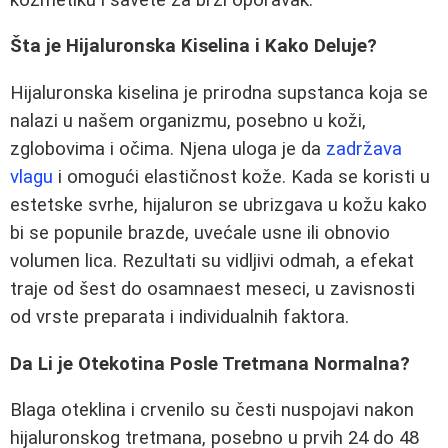
Šta je Hijaluronska Kiselina i Kako Deluje?
Hijaluronska kiselina je prirodna supstanca koja se
nalazi u našem organizmu, posebno u koži,
zglobovima i očima. Njena uloga je da
zadržava
vlagu
i omogući elastičnost kože. Kada se koristi u
estetske svrhe, hijaluron se ubrizgava u kožu kako
bi se popunile brazde, uvećale usne ili obnovio
volumen lica. Rezultati su vidljivi odmah, a efekat
traje od šest do osamnaest meseci, u zavisnosti
od vrste preparata i individualnih faktora.
Da Li je Otekotina Posle Tretmana Normalna?
Blaga oteklina i crvenilo su česti nuspojavi nakon
hijaluronskog tretmana, posebno u prvih 24 do 48