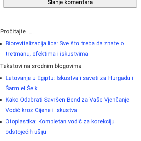
Slanje komentara
Pročitajte i...
Biorevitalizacija lica: Sve što treba da znate o
tretmanu, efektima i iskustvima
Tekstovi na srodnim blogovima
Letovanje u Egiptu: Iskustva i saveti za Hurgadu i
Šarm el Šeik
Kako Odabrati Savršen Bend za Vaše Vjenčanje:
Vodič kroz Cijene i Iskustva
Otoplastika: Kompletan vodič za korekciju
odstojećih ušiju