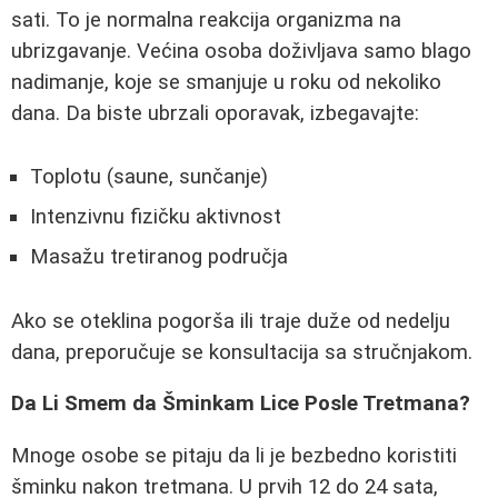
sati. To je normalna reakcija organizma na
ubrizgavanje. Većina osoba doživljava samo blago
nadimanje, koje se smanjuje u roku od nekoliko
dana. Da biste ubrzali oporavak, izbegavajte:
Toplotu (saune, sunčanje)
Intenzivnu fizičku aktivnost
Masažu tretiranog područja
Ako se oteklina pogorša ili traje duže od nedelju
dana, preporučuje se konsultacija sa stručnjakom.
Da Li Smem da Šminkam Lice Posle Tretmana?
Mnoge osobe se pitaju da li je bezbedno koristiti
šminku nakon tretmana. U prvih 12 do 24 sata,