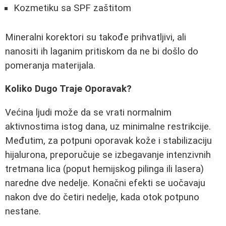
Kozmetiku sa SPF zaštitom
Mineralni korektori su takođe prihvatljivi, ali
nanositi ih laganim pritiskom da ne bi došlo do
pomeranja materijala.
Koliko Dugo Traje Oporavak?
Većina ljudi može da se vrati normalnim
aktivnostima istog dana, uz minimalne restrikcije.
Međutim, za potpuni oporavak kože i stabilizaciju
hijalurona, preporučuje se izbegavanje intenzivnih
tretmana lica (poput hemijskog pilinga ili lasera)
naredne dve nedelje. Konačni efekti se uočavaju
nakon dve do četiri nedelje, kada otok potpuno
nestane.