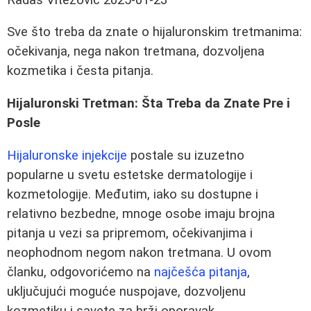
Sve što treba da znate o hijaluronskim tretmanima:
očekivanja, nega nakon tretmana, dozvoljena
kozmetika i česta pitanja.
Hijaluronski Tretman: Šta Treba da Znate Pre i
Posle
Hijaluronske injekcije
postale su izuzetno
popularne u svetu estetske dermatologije i
kozmetologije. Međutim, iako su dostupne i
relativno bezbedne, mnoge osobe imaju brojna
pitanja u vezi sa pripremom, očekivanjima i
neophodnom negom nakon tretmana. U ovom
članku, odgovorićemo na
najčešća pitanja
,
uključujući moguće nuspojave, dozvoljenu
kozmetiku i savete za brži oporavak.