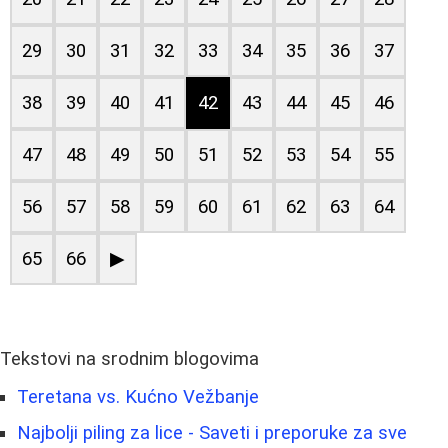
29
30
31
32
33
34
35
36
37
38
39
40
41
42
43
44
45
46
47
48
49
50
51
52
53
54
55
56
57
58
59
60
61
62
63
64
65
66
▶
Tekstovi na srodnim blogovima
Teretana vs. Kućno Vežbanje
Najbolji piling za lice - Saveti i preporuke za sve