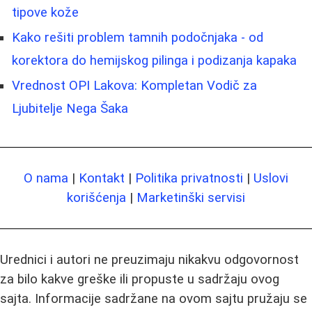
tipove kože
Kako rešiti problem tamnih podočnjaka - od
korektora do hemijskog pilinga i podizanja kapaka
Vrednost OPI Lakova: Kompletan Vodič za
Ljubitelje Nega Šaka
O nama
|
Kontakt
|
Politika privatnosti
|
Uslovi
korišćenja
|
Marketinški servisi
Urednici i autori ne preuzimaju nikakvu odgovornost
za bilo kakve greške ili propuste u sadržaju ovog
sajta. Informacije sadržane na ovom sajtu pružaju se