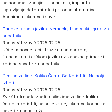
na nogama i zadnjici - liposukcija, implantati,
ispravljanje deformiteta i prirodne alternative.
Anonimna iskustva i saveti.
Osnove stranih jezika: Nemački, francuski i grčki za
početnike
Radas Vitezović
2025-02-26
Učite osnovne reči i fraze na nemačkom,
francuskom i grčkom jeziku uz zabavne primere i
korisne savete za početnike.
Peeling za lice: Koliko Često Ga Koristiti i Najbolji
Izbori
Radas Vitezović
2025-02-25
Sve što trebate znati o pilinzima za lice: koliko
često ih koristiti, najbolje vrste, iskustva korisnika i
saveti za negu kože.