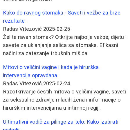
Kako do ravnog stomaka - Saveti i vežbe za brze
rezultate
Radas Vitezović
2025-02-25
Želite ravan stomak? Otkrijte najbolje vežbe, dijetu i
savete za uklanjanje salica sa stomaka. Efikasni
načini za zatezanje trbušnih mišića.
Mitovi o veličini vagine i kada je hirurška
intervencija opravdana
Radas Vitezović
2025-02-24
Razotkrivanje čestih mitova o veličini vagine, saveti
za seksualno zdravlje mladih žena i informacije o
hirurškim intervencijama u intimnoj regiji.
Ultimativni vodič za pilinge za telo: Kako izabrati
najbolji