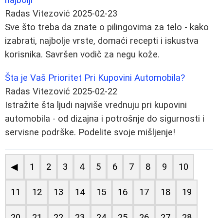
Radas Vitezović
2025-02-23
Sve što treba da znate o pilingovima za telo - kako
izabrati, najbolje vrste, domaći recepti i iskustva
korisnika. Savršen vodič za negu kože.
Šta je Vaš Prioritet Pri Kupovini Automobila?
Radas Vitezović
2025-02-22
Istražite šta ljudi najviše vrednuju pri kupovini
automobila - od dizajna i potrošnje do sigurnosti i
servisne podrške. Podelite svoje mišljenje!
◀
1
2
3
4
5
6
7
8
9
10
11
12
13
14
15
16
17
18
19
20
21
22
23
24
25
26
27
28