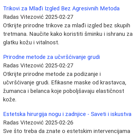
Trikovi za Mlađi Izgled Bez Agresivnih Metoda
Radas Vitezović
2025-02-27
Otkrijte prirodne trikove za mlađi izgled bez skupih
tretmana. Naučite kako koristiti šminku i ishranu za
glatku kožu i vitalnost.
Prirodne metode za učvršćivanje grudi
Radas Vitezović
2025-02-27
Otkrijte prirodne metode za podizanje i
učvršćivanje grudi. Efikasne maske od krastavca,
žumanca i belanca koje poboljšavaju elastičnost
kože.
Estetska hirurgija nogu i zadnjice - Saveti i iskustva
Radas Vitezović
2025-02-26
Sve što treba da znate o estetskim intervencijama