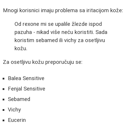
Mnogi korisnici imaju problema sa iritacijom kože:
Od rexone mi se upalile žlezde ispod
pazuha - nikad više neću koristiti. Sada
koristim sebamed ili vichy za osetljivu
kožu.
Za osetljivu kožu preporučuju se:
Balea Sensitive
Fenjal Sensitive
Sebamed
Vichy
Eucerin