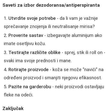
Saveti za izbor dezodoransa/antiperspiranta
Utvrdite svoje potrebe
- da li vam je važnije
sprečavanje znojenja ili neutralisanje mirisa?
Proverite sastav
- izbegavajte aluminijum ako
imate osetljivu kožu.
Testirajte različite oblike
- sprej, stik ili roll on -
svaki ima svoje prednosti i mane.
Rotirajte proizvode
- koža se može "navići" na
određeni proizvod i smanjiti njegovu efikasnost.
Pazite na garderobu
- neki proizvodi ostavljaju
fleke na odeći.
Zaključak