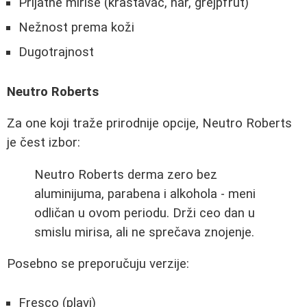
Prijatne mirise (krastavac, nar, grejpfrut)
Nežnost prema koži
Dugotrajnost
Neutro Roberts
Za one koji traže prirodnije opcije, Neutro Roberts
je čest izbor:
Neutro Roberts derma zero bez
aluminijuma, parabena i alkohola - meni
odličan u ovom periodu. Drži ceo dan u
smislu mirisa, ali ne sprečava znojenje.
Posebno se preporučuju verzije:
Fresco (plavi)