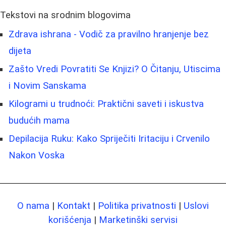
Tekstovi na srodnim blogovima
Zdrava ishrana - Vodič za pravilno hranjenje bez
dijeta
Zašto Vredi Povratiti Se Knjizi? O Čitanju, Utiscima
i Novim Sanskama
Kilogrami u trudnoći: Praktični saveti i iskustva
budućih mama
Depilacija Ruku: Kako Spriječiti Iritaciju i Crvenilo
Nakon Voska
O nama
|
Kontakt
|
Politika privatnosti
|
Uslovi
korišćenja
|
Marketinški servisi