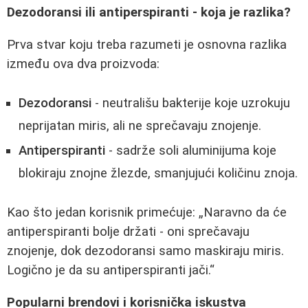
Dezodoransi ili antiperspiranti - koja je razlika?
Prva stvar koju treba razumeti je osnovna razlika
između ova dva proizvoda:
Dezodoransi
- neutrališu bakterije koje uzrokuju
neprijatan miris, ali ne sprečavaju znojenje.
Antiperspiranti
- sadrže soli aluminijuma koje
blokiraju znojne žlezde, smanjujući količinu znoja.
Kao što jedan korisnik primećuje:
Naravno da će
antiperspiranti bolje držati - oni sprečavaju
znojenje, dok dezodoransi samo maskiraju miris.
Logično je da su antiperspiranti jači.
Popularni brendovi i korisnička iskustva