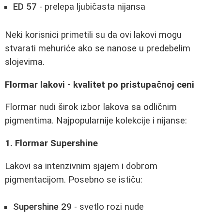
ED 57
- prelepa ljubičasta nijansa
Neki korisnici primetili su da ovi lakovi mogu
stvarati mehuriće ako se nanose u predebelim
slojevima.
Flormar lakovi - kvalitet po pristupačnoj ceni
Flormar nudi širok izbor lakova sa odličnim
pigmentima. Najpopularnije kolekcije i nijanse:
1. Flormar Supershine
Lakovi sa intenzivnim sjajem i dobrom
pigmentacijom. Posebno se ističu:
Supershine 29
- svetlo rozi nude