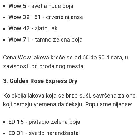
Wow 5
- svetla nude boja
Wow 39 i 51
- crvene nijanse
Wow 42
- zlatni lak
Wow 71
- tamno zelena boja
Cena Wow lakova kreće se od 60 do 90 dinara, u
zavisnosti od prodajnog mesta.
3. Golden Rose Express Dry
Kolekcija lakova koja se brzo suši, savršena za one
koji nemaju vremena da čekaju. Popularne nijanse:
ED 15
- pistacio zelena boja
ED 31
- svetlo narandžasta