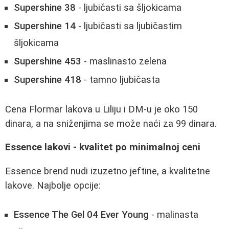
Supershine 38
- ljubičasti sa šljokicama
Supershine 14
- ljubičasti sa ljubičastim
šljokicama
Supershine 453
- maslinasto zelena
Supershine 418
- tamno ljubičasta
Cena Flormar lakova u Liliju i DM-u je oko 150
dinara, a na sniženjima se može naći za 99 dinara.
Essence lakovi - kvalitet po minimalnoj ceni
Essence brend nudi izuzetno jeftine, a kvalitetne
lakove. Najbolje opcije:
Essence The Gel 04 Ever Young
- malinasta