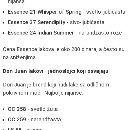
nijansa
Essence 21 Whisper of Spring
- svetlo ljubičasta
Essence 37 Serendipity
- sivo-ljubičasta
Essence 24 Indian Summer
- narandžasto-roze
Cena Essence lakova je oko 200 dinara, a često su
na sniženjima.
Don Juan lakovi - jednoslojci koji osvajaju
Don Juan je brend koji nudi lake sa odličnom
pokrivnom moći. Najbolje nijanse:
OC 258
- svetlo žuta
OC 259
- narandžasta