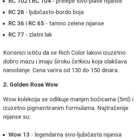
RC 102 i RC 104
- prelepe sivo-plave nijanse
RC 28
- ljubičasto-bordo boja
RC 36 i RC 65
- tamno zelene nijanse
RC 77
- zlatni lak
Korisnici ističu da se Rich Color lakovi izuzetno
dobro mazu i imaju široku četkicu koja olakšava
nanošenje. Cena varira od 130 do 150 dinara.
2. Golden Rose Wow
Wow kolekcija se odlikuje manjim bočicama (5ml) i
izuzetno pigmentiranim formulama. Najtraženije
nijanse su:
Wow 13
- legendarna sivo-ljubičasta nijansa