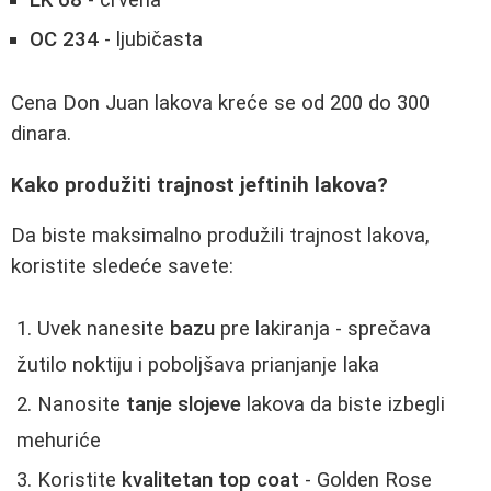
LK 68
- crvena
OC 234
- ljubičasta
Cena Don Juan lakova kreće se od 200 do 300
dinara.
Kako produžiti trajnost jeftinih lakova?
Da biste maksimalno produžili trajnost lakova,
koristite sledeće savete:
Uvek nanesite
bazu
pre lakiranja - sprečava
žutilo noktiju i poboljšava prianjanje laka
Nanosite
tanje slojeve
lakova da biste izbegli
mehuriće
Koristite
kvalitetan top coat
- Golden Rose