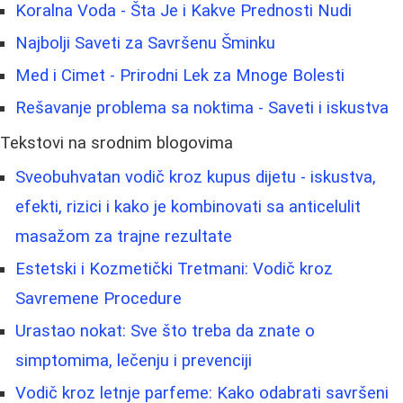
Koralna Voda - Šta Je i Kakve Prednosti Nudi
Najbolji Saveti za Savršenu Šminku
Med i Cimet - Prirodni Lek za Mnoge Bolesti
Rešavanje problema sa noktima - Saveti i iskustva
Tekstovi na srodnim blogovima
Sveobuhvatan vodič kroz kupus dijetu - iskustva,
efekti, rizici i kako je kombinovati sa anticelulit
masažom za trajne rezultate
Estetski i Kozmetički Tretmani: Vodič kroz
Savremene Procedure
Urastao nokat: Sve što treba da znate o
simptomima, lečenju i prevenciji
Vodič kroz letnje parfeme: Kako odabrati savršeni