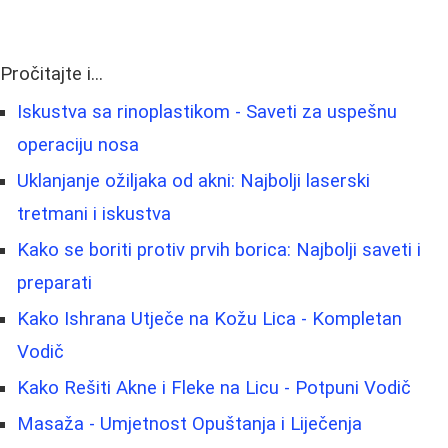
Pročitajte i...
Iskustva sa rinoplastikom - Saveti za uspešnu
operaciju nosa
Uklanjanje ožiljaka od akni: Najbolji laserski
tretmani i iskustva
Kako se boriti protiv prvih borica: Najbolji saveti i
preparati
Kako Ishrana Utječe na Kožu Lica - Kompletan
Vodič
Kako Rešiti Akne i Fleke na Licu - Potpuni Vodič
Masaža - Umjetnost Opuštanja i Liječenja