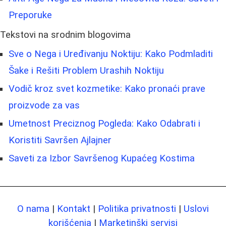
Preporuke
Tekstovi na srodnim blogovima
Sve o Nega i Uređivanju Noktiju: Kako Podmladiti
Šake i Rešiti Problem Urashih Noktiju
Vodič kroz svet kozmetike: Kako pronaći prave
proizvode za vas
Umetnost Preciznog Pogleda: Kako Odabrati i
Koristiti Savršen Ajlajner
Saveti za Izbor Savršenog Kupaćeg Kostima
O nama
|
Kontakt
|
Politika privatnosti
|
Uslovi
korišćenja
|
Marketinški servisi