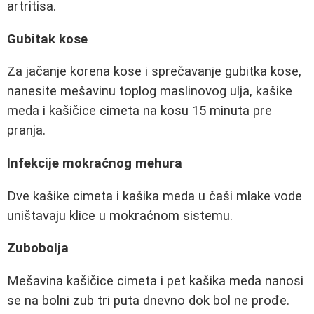
artritisa.
Gubitak kose
Za jačanje korena kose i sprečavanje gubitka kose,
nanesite mešavinu toplog maslinovog ulja, kašike
meda i kašičice cimeta na kosu 15 minuta pre
pranja.
Infekcije mokraćnog mehura
Dve kašike cimeta i kašika meda u čaši mlake vode
uništavaju klice u mokraćnom sistemu.
Zubobolja
Mešavina kašičice cimeta i pet kašika meda nanosi
se na bolni zub tri puta dnevno dok bol ne prođe.