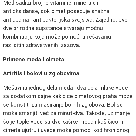
Med sadrži brojne vitamine, minerale i
antioksidanse, dok cimet poseduje snažna
antiupalna i antibakterijska svojstva. Zajedno, ove
dve prirodne supstance stvaraju moćnu
kombinaciju koja može pomoći u rešavanju
različitih zdravstvenih izazova.
Primene meda i cimeta
Artritis i bolovi u zglobovima
Mešavina jednog dela meda i dva dela mlake vode
sa dodatkom čajne kašičice cimetovog praha može
se koristiti za masiranje bolnih zglobova. Bol se
može smanjiti već za minut-dva. Takođe, uzimanje
šolje tople vode sa dve kašike meda i kašičicom
cimeta ujutru i uveče može pomoći kod hroničnog