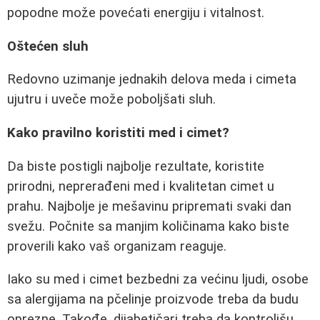
popodne može povećati energiju i vitalnost.
Oštećen sluh
Redovno uzimanje jednakih delova meda i cimeta
ujutru i uveče može poboljšati sluh.
Kako pravilno koristiti med i cimet?
Da biste postigli najbolje rezultate, koristite
prirodni, neprerađeni med i kvalitetan cimet u
prahu. Najbolje je mešavinu pripremati svaki dan
svežu. Počnite sa manjim količinama kako biste
proverili kako vaš organizam reaguje.
Iako su med i cimet bezbedni za većinu ljudi, osobe
sa alergijama na pčelinje proizvode treba da budu
oprezne. Takođe, dijabetičari treba da kontrolišu