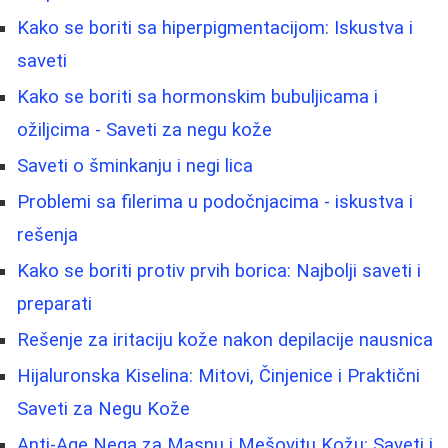
Kako se boriti sa hiperpigmentacijom: Iskustva i
saveti
Kako se boriti sa hormonskim bubuljicama i
ožiljcima - Saveti za negu kože
Saveti o šminkanju i negi lica
Problemi sa filerima u podočnjacima - iskustva i
rešenja
Kako se boriti protiv prvih borica: Najbolji saveti i
preparati
Rešenje za iritaciju kože nakon depilacije nausnica
Hijaluronska Kiselina: Mitovi, Činjenice i Praktični
Saveti za Negu Kože
Anti-Age Nega za Masnu i Mešovitu Kožu: Saveti i