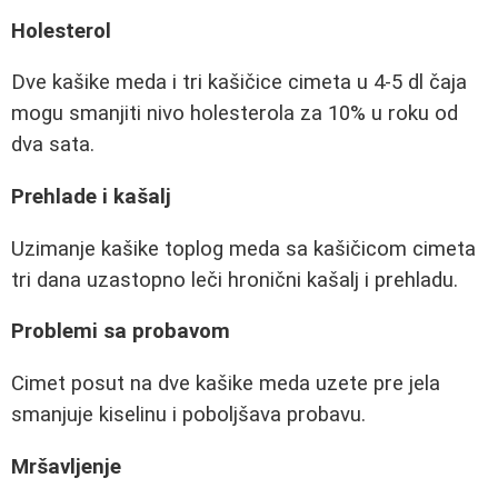
Holesterol
Dve kašike meda i tri kašičice cimeta u 4-5 dl čaja
mogu smanjiti nivo holesterola za 10% u roku od
dva sata.
Prehlade i kašalj
Uzimanje kašike toplog meda sa kašičicom cimeta
tri dana uzastopno leči hronični kašalj i prehladu.
Problemi sa probavom
Cimet posut na dve kašike meda uzete pre jela
smanjuje kiselinu i poboljšava probavu.
Mršavljenje