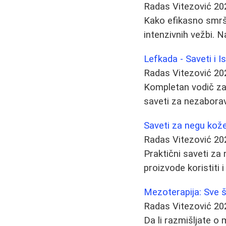
Radas Vitezović
20
Kako efikasno smrša
intenzivnih vežbi. 
Lefkada - Saveti i
Radas Vitezović
20
Kompletan vodič za 
saveti za nezabor
Saveti za negu kože: 
Radas Vitezović
20
Praktični saveti za n
proizvode koristiti 
Mezoterapija: Sve š
Radas Vitezović
20
Da li razmišljate o 