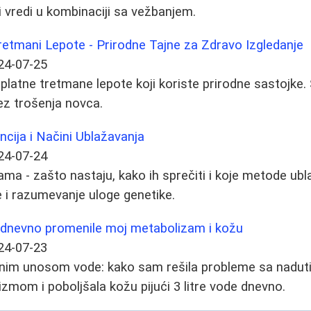
li vredi u kombinaciji sa vežbanjem.
Tretmani Lepote - Prirodne Tajne za Zdravo Izgledanje
24-07-25
splatne tretmane lepote koji koriste prirodne sastojke.
ez trošenja novca.
encija i Načini Ublažavanja
24-07-24
jama - zašto nastaju, kako ih sprečiti i koje metode ub
 i razumevanje uloge genetike.
e dnevno promenile moj metabolizam i kožu
24-07-23
anim unosom vode: kako sam rešila probleme sa nadu
mom i poboljšala kožu pijući 3 litre vode dnevno.