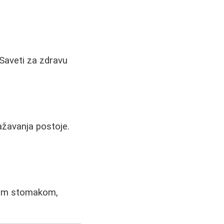
 Saveti za zdravu
lažavanja postoje.
tim stomakom,