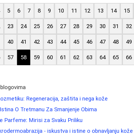
4
5
6
7
8
9
10
11
12
13
14
15
2
23
24
25
26
27
28
29
30
31
32
9
40
41
42
43
44
45
46
47
48
49
6
57
58
59
60
61
62
63
64
65
66
 blogovima
zmetiku: Regeneracija, zaštita i nega kože
Istina O Tretmanu Za Smanjenje Obima
e Parfeme: Mirisi za Svaku Priliku
ikrodermoabrazija - iskustva i istine o obnavljanju kože