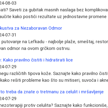
24-08-03
ti? Saveti za gubitak masnih naslaga bez komplikovani
Naučite kako postići rezultate uz jednostavne promene u
 Iskustva za Nezaboravan Odmor
24-07-31
putovanje na Lefkadu - najbolje plaže, smeštaj, restora
avan odmor na ovom grčkom ostrvu.
Kako pravilno čistiti i hidratirati lice
24-07-29
egu različitih tipova kože. Saznajte kako pravilno čistit
i kako rešiti probleme kao što su mitiseri, suvoća i akn
to treba da znate o tretmanu za celulit i mršavljenje
24-07-29
mezoterapiji protiv celulita? Saznajte kako funkcioniše, 