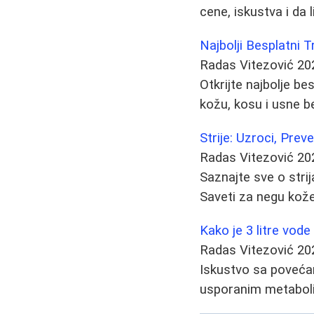
cene, iskustva i da 
Najbolji Besplatni 
Radas Vitezović
20
Otkrijte najbolje be
kožu, kosu i usne b
Strije: Uzroci, Prev
Radas Vitezović
20
Saznajte sve o stri
Saveti za negu kože
Kako je 3 litre vod
Radas Vitezović
20
Iskustvo sa poveć
usporanim metaboliz