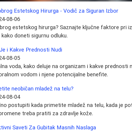
brog Estetskog Hirurga - Vodič za Siguran Izbor
24-08-06
rog estetskog hirurga? Saznajte ključne faktore pri iz
i kako doneti sigurnu odluku.
Je i Kakve Prednosti Nudi
24-08-05
alna voda, kako deluje na organizam i kakve prednosti 
oralnom vodom i njene potencijalne benefite.
metite neobičan mladež na telu?
24-08-04
lno postupiti kada primetite mladež na telu, kada je po
promene treba pratiti za zdravlje kože.
ktivni Saveti Za Gubitak Masnih Naslaga