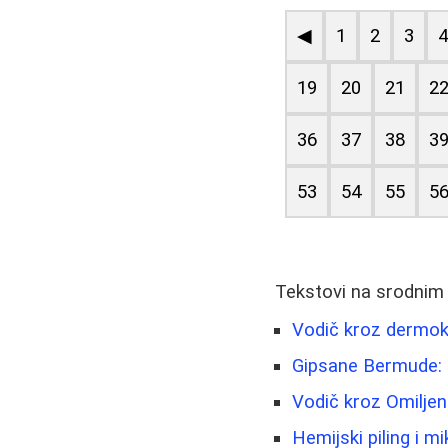
◀
1
2
3
19
20
21
2
36
37
38
3
53
54
55
5
Tekstovi na srodnim
Vodič kroz dermoko
Gipsane Bermude: 
Vodič kroz Omiljen
Hemijski piling i m