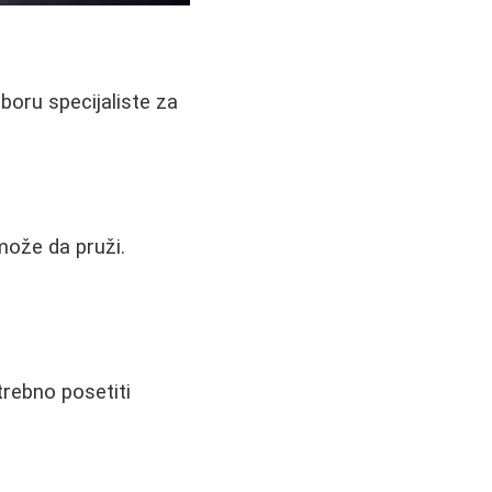
boru specijaliste za
može da pruži.
trebno posetiti