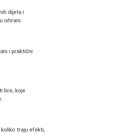
h dijeta i
 ishrani.
ni i praktični
i lice, koje
e.
koliko traju efekti,