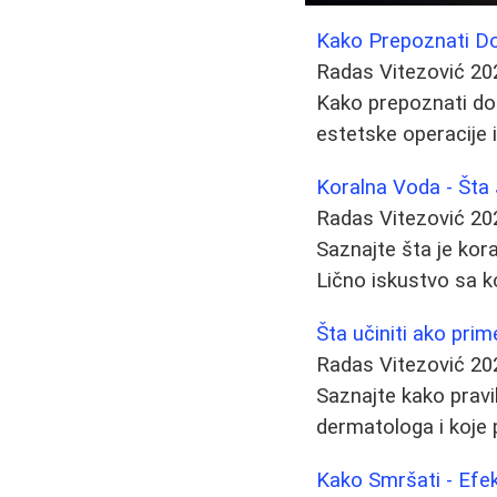
Kako Prepoznati Do
Radas Vitezović
20
Kako prepoznati dob
estetske operacije 
Koralna Voda - Šta 
Radas Vitezović
20
Saznajte šta je kor
Lično iskustvo sa k
Šta učiniti ako pri
Radas Vitezović
20
Saznajte kako pravi
dermatologa i koje 
Kako Smršati - Efe