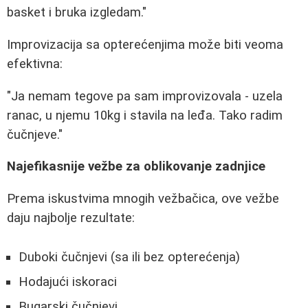
basket i bruka izgledam."
Improvizacija sa opterećenjima može biti veoma
efektivna:
"Ja nemam tegove pa sam improvizovala - uzela
ranac, u njemu 10kg i stavila na leđa. Tako radim
čučnjeve."
Najefikasnije vežbe za oblikovanje zadnjice
Prema iskustvima mnogih vežbačica, ove vežbe
daju najbolje rezultate:
Duboki čučnjevi (sa ili bez opterećenja)
Hodajući iskoraci
Bugarski čučnjevi