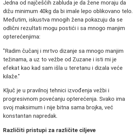
Jedna od najčešćih zabluda je da žene moraju da
dižu minimum 40kg da bi imale lepo oblikovano telo.
Međutim, iskustva mnogih žena pokazuju da se
odlični rezultati mogu postići i sa mnogo manjim
opterećenjima:
"Radim čučanj i mrtvo dizanje sa mnogo manjim
težinama, a uz to vežbe od Zuzane i isti mi je
efekat kao kad sam išla u teretanu i dizala veće
kilaže."
Ključ je u pravilnoj tehnici izvođenja vežbi i
progresivnom povećanju opterećenja. Svako ima
svoj maksimum i nije bitna sama brojka, već
konstantan napredak.
Različiti pristupi za različite ciljeve