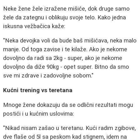
Neke žene žele izražene mišiće, dok druge samo
žele da zategnu i oblikuju svoje telo. Kako jedna
iskusna vežbačica kaže:
"Neka devojka voli da bude baš mišićava, neka malo
manje. Od toga zavise i te kilaže. Ako je nekome
dovoljno da radi sa 2kg - super, ako je nekome
dovoljno da diže 90kg - opet super. Bitno da smo
sve mi zdrave i zadovoljne sobom."
Kućni trening vs teretana
Mnoge žene dokazuju da se odlični rezultati mogu
postići i u kućnim uslovima:
"Nikad nisam zašao u teretanu. Kući radim zgibove,
dve flaše od 5l sa peskom kad stignem, idem na