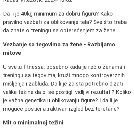
Da li je 40kg minimum za dobru figuru? Kako
pravilno vežbati za oblikovanje tela? Sve što treba
da znate o treningu sa opterećenjem za žene.
Vezbanje sa tegovima za žene - Razbijamo
mitove
U svetu fitnessa, posebno kada je reč o ženama i
treningu sa tegovima, kruži mnogo kontroverznih
mišljenja i zabluda. Da li je zaista potrebno dizati
velike težine da bi se postigli vidljivi rezultati? Koliko
je važna genetika u oblikovanju figure? I da li je
moguće postići atraktivan izgled bez teretane?
Mit o minimalnoj težini