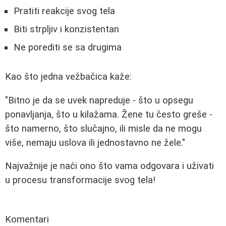
Pratiti reakcije svog tela
Biti strpljiv i konzistentan
Ne porediti se sa drugima
Kao što jedna vežbačica kaže:
"Bitno je da se uvek napreduje - što u opsegu
ponavljanja, što u kilažama. Žene tu često greše -
što namerno, što slučajno, ili misle da ne mogu
više, nemaju uslova ili jednostavno ne žele."
Najvažnije je naći ono što vama odgovara i uživati
u procesu transformacije svog tela!
Komentari