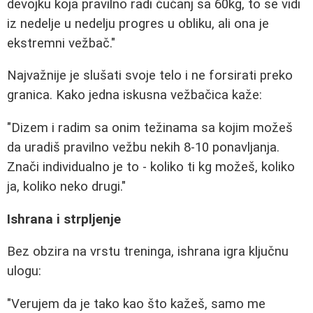
devojku koja pravilno radi čučanj sa 60kg, to se vidi
iz nedelje u nedelju progres u obliku, ali ona je
ekstremni vežbač."
Najvažnije je slušati svoje telo i ne forsirati preko
granica. Kako jedna iskusna vežbačica kaže:
"Dizem i radim sa onim težinama sa kojim možeš
da uradiš pravilno vežbu nekih 8-10 ponavljanja.
Znači individualno je to - koliko ti kg možeš, koliko
ja, koliko neko drugi."
Ishrana i strpljenje
Bez obzira na vrstu treninga, ishrana igra ključnu
ulogu:
"Verujem da je tako kao što kažeš, samo me