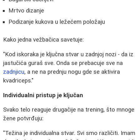
Mrtvo dizanje
Podizanje kukova u ležećem položaju
Kako jedna vežbačica savetuje:
"Kod iskoraka je ključna stvar u zadnjoj nozi - da iz
jastučića guraš sve. Onda se prebacuje sve na
zadnjicu
, a ne na prednju nogu gde se aktivira
kvadriceps."
Individualni pristup je ključan
Svako telo reaguje drugačije na trening, što mnoge
žene potvrđuju:
"Težina je individualna stvar. Svi smo različiti. Imam