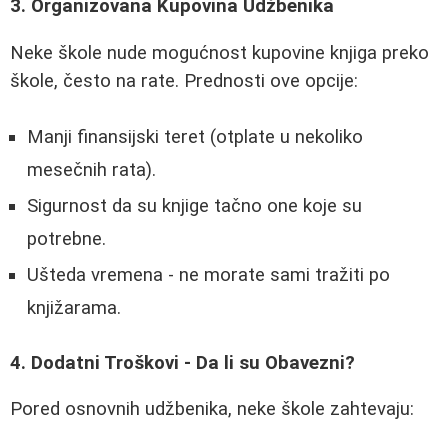
3. Organizovana Kupovina Udžbenika
Neke škole nude mogućnost kupovine knjiga preko
škole, često na rate. Prednosti ove opcije:
Manji finansijski teret (otplate u nekoliko
mesečnih rata).
Sigurnost da su knjige tačno one koje su
potrebne.
Ušteda vremena - ne morate sami tražiti po
knjižarama.
4. Dodatni Troškovi - Da li su Obavezni?
Pored osnovnih udžbenika, neke škole zahtevaju: