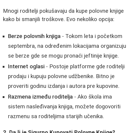
Mnogi roditelji pokušavaju da kupe polovne knjige
kako bi smanjili troškove. Evo nekoliko opcija:
Berze polovnih knjiga
- Tokom leta i početkom
septembra, na određenim lokacijama organizuju
se berze gde se mogu pronaći jeftinije knjige.
Internet oglasi
- Postoje platforme gde roditelji
prodaju i kupuju polovne udžbenike. Bitno je
proveriti godinu izdanja i autora pre kupovine.
Razmena između roditelja
- Ako škola ima
sistem nasleđivanja knjiga, možete dogovoriti
razmenu sa roditeljima starijih učenika.
2. Da li je Sigurno Kupovati Polovne Knjige?