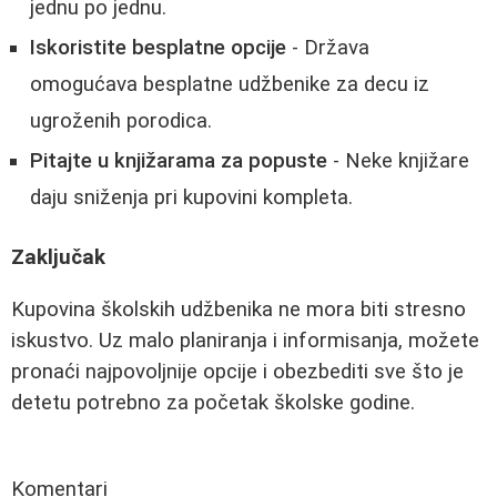
jednu po jednu.
Iskoristite besplatne opcije
- Država
omogućava besplatne udžbenike za decu iz
ugroženih porodica.
Pitajte u knjižarama za popuste
- Neke knjižare
daju sniženja pri kupovini kompleta.
Zaključak
Kupovina školskih udžbenika ne mora biti stresno
iskustvo. Uz malo planiranja i informisanja, možete
pronaći najpovoljnije opcije i obezbediti sve što je
detetu potrebno za početak školske godine.
Komentari