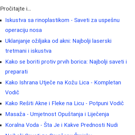
Pročitajte i...
Iskustva sa rinoplastikom - Saveti za uspešnu
operaciju nosa
Uklanjanje ožiljaka od akni: Najbolji laserski
tretmani i iskustva
Kako se boriti protiv prvih borica: Najbolji saveti i
preparati
Kako Ishrana Utječe na Kožu Lica - Kompletan
Vodič
Kako Rešiti Akne i Fleke na Licu - Potpuni Vodič
Masaža - Umjetnost Opuštanja i Liječenja
Koralna Voda - Šta Je i Kakve Prednosti Nudi