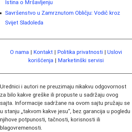
Istina o Mršavljenju
Savršenstvo u Zamrznutom Obličju: Vodič kroz
Svijet Sladoleda
O nama
|
Kontakt
|
Politika privatnosti
|
Uslovi
korišćenja
|
Marketinški servisi
Urednici i autori ne preuzimaju nikakvu odgovornost
za bilo kakve greške ili propuste u sadržaju ovog
sajta. Informacije sadržane na ovom sajtu pružaju se
u stanju „takvom kakve jesu“, bez garancija u pogledu
njihove potpunosti, tačnosti, korisnosti ili
blagovremenosti.