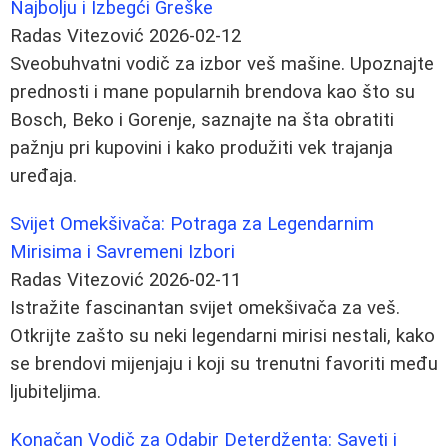
Najbolju i Izbegći Greške
Radas Vitezović
2026-02-12
Sveobuhvatni vodič za izbor veš mašine. Upoznajte
prednosti i mane popularnih brendova kao što su
Bosch, Beko i Gorenje, saznajte na šta obratiti
pažnju pri kupovini i kako produžiti vek trajanja
uređaja.
Svijet Omekšivača: Potraga za Legendarnim
Mirisima i Savremeni Izbori
Radas Vitezović
2026-02-11
Istražite fascinantan svijet omekšivača za veš.
Otkrijte zašto su neki legendarni mirisi nestali, kako
se brendovi mijenjaju i koji su trenutni favoriti među
ljubiteljima.
Konačan Vodič za Odabir Deterdženta: Saveti i