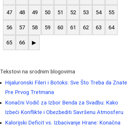
47
48
49
50
51
52
53
54
55
56
57
58
59
60
61
62
63
64
65
66
▶
Tekstovi na srodnim blogovima
Hijaluronski Fileri i Botoks: Sve Što Treba da Znate
Pre Prvog Tretmana
Konačni Vodič za Izbor Benda za Svadbu: Kako
Izbeći Konflikte i Obezbediti Savršenu Atmosferu
Kalorijski Deficit vs. Izbacivanje Hrane: Konačna