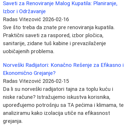
Saveti za Renoviranje Malog Kupatila: Planiranje,
Izbor i Održavanje
Radas Vitezović
2026-02-16
Sve što treba da znate pre renoviranja kupatila.
Praktični saveti za raspored, izbor pločica,
sanitarije, zidane tuš kabine i prevazilaženje
uobičajenih problema.
Norveški Radijatori: Konačno Rešenje za Efikasno i
Ekonomično Grejanje?
Radas Vitezović
2026-02-15
Da li su norveški radijatori tajna za toplu kuću i
niske račune? Istražujemo iskustva korisnika,
upoređujemo potrošnju sa TA pećima i klimama, te
analiziramu kako izolacija utiče na efikasnost
grejanja.