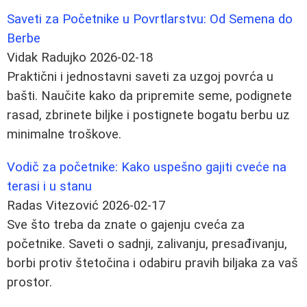
Saveti za Početnike u Povrtlarstvu: Od Semena do
Berbe
Vidak Radujko
2026-02-18
Praktični i jednostavni saveti za uzgoj povrća u
bašti. Naučite kako da pripremite seme, podignete
rasad, zbrinete biljke i postignete bogatu berbu uz
minimalne troškove.
Vodič za početnike: Kako uspešno gajiti cveće na
terasi i u stanu
Radas Vitezović
2026-02-17
Sve što treba da znate o gajenju cveća za
početnike. Saveti o sadnji, zalivanju, presađivanju,
borbi protiv štetočina i odabiru pravih biljaka za vaš
prostor.