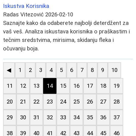
Iskustva Korisnika
Radas Vitezović
2026-02-10
Saznajte kako da odaberete najbolji deterdžent za
vaš veš. Analiza iskustava korisnika o praškastim i
tečnim sredstvima, mirisima, skidanju fleka i
očuvanju boja.
◀
1
2
3
4
5
6
7
8
9
10
11
12
13
14
15
16
17
18
19
20
21
22
23
24
25
26
27
28
29
30
31
32
33
34
35
36
37
38
39
40
41
42
43
44
45
46