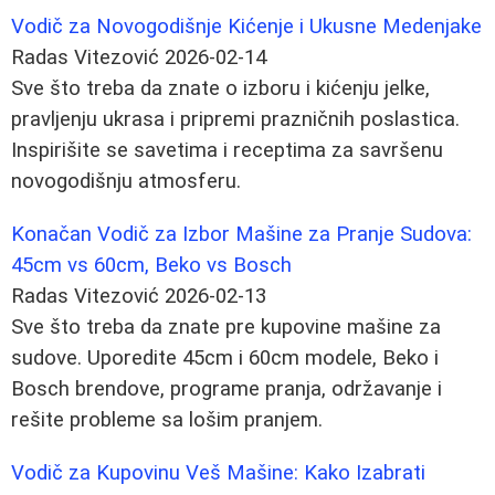
Vodič za Novogodišnje Kićenje i Ukusne Medenjake
Radas Vitezović
2026-02-14
Sve što treba da znate o izboru i kićenju jelke,
pravljenju ukrasa i pripremi prazničnih poslastica.
Inspirišite se savetima i receptima za savršenu
novogodišnju atmosferu.
Konačan Vodič za Izbor Mašine za Pranje Sudova:
45cm vs 60cm, Beko vs Bosch
Radas Vitezović
2026-02-13
Sve što treba da znate pre kupovine mašine za
sudove. Uporedite 45cm i 60cm modele, Beko i
Bosch brendove, programe pranja, održavanje i
rešite probleme sa lošim pranjem.
Vodič za Kupovinu Veš Mašine: Kako Izabrati