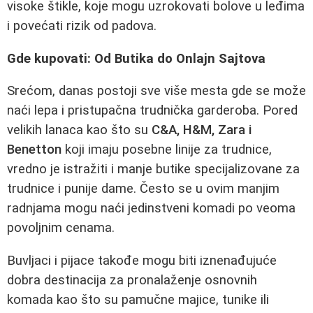
visoke štikle, koje mogu uzrokovati bolove u leđima
i povećati rizik od padova.
Gde kupovati: Od Butika do Onlajn Sajtova
Srećom, danas postoji sve više mesta gde se može
naći lepa i pristupačna trudnička garderoba. Pored
velikih lanaca kao što su
C&A, H&M, Zara i
Benetton
koji imaju posebne linije za trudnice,
vredno je istražiti i manje butike specijalizovane za
trudnice i punije dame. Često se u ovim manjim
radnjama mogu naći jedinstveni komadi po veoma
povoljnim cenama.
Buvljaci i pijace takođe mogu biti iznenađujuće
dobra destinacija za pronalaženje osnovnih
komada kao što su pamučne majice, tunike ili