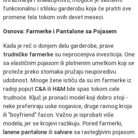
funkcionalnu i stilsku garderobu koja će pratiti sve
promene tela tokom ovih devet meseci.
Osnova: Farmerke i Pantalone sa Pojasem
Kada je reč o donjem delu garderobe, prave
trudničke farmerke
su neprocenjiva investicija. One
sa
elastičnim pojasom
ili platnenim umetkom koji se
proteže preko stomaka pružaju neuporedivu
udobnost. Mnoge žene ističu da su im farmerke iz
radnji poput
C&A
ili
H&M
bile spas tokom cele
trudnoće. Ključ je pronaći model koji dobro stoji -
neke preferiraju uske nogavice, druge ravnog kroja
ili "boyfriend" fazon. Važno je isprobati više
modela, jer se krojevi razlikuju. Pored farmerki,
lanene pantalone
ili
salvare
sa rastegljivim pojasom