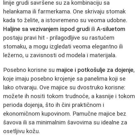
linije grudi savršene su za kombinaciju sa
helankama ili farmerkama. One skrivaju stomak
kada to želite, a istovremeno su veoma udobne.
Haljine sa vezivanjem ispod grudi
ili
A-siluetom
postaju pravi hit - prilagodljive su rastućem
stomaku, a mogu izgledati veoma elegantno ili
ležerno, u zavisnosti od modela i materijala.
Posebno korisne su
majice i potkošulje za dojenje
,
koje imaju posebno krojenje sa panelima koji se
lako otvaraju. Ove majice su dvostruko korisne:
možete ih nositi tokom trudnoće, a kasnije i tokom
perioda dojenja, što ih čini praktičnom i
ekonomičnom kupovinom. Pamučne majice bez
šavova ili sa minimalnim šavovima su idealne za
osetljivu kožu.