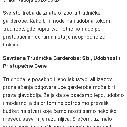
Sve što treba da znate o izboru trudničke
garderobe. Kako biti moderna i udobna tokom
trudnoće, gde kupiti kvalitetne komade po
pristupačnim cenama i šta je neophodno za
bolnicu.
Savršena Trudnička Garderoba: Stil, Udobnost i
Pristupačne Cene
Trudnoća je posebno i lepo iskustvo, ali izazov
pronalaženja odgovarajuće garderobe može biti
prava glavobolja. Želja da se osećamo lepo, udobno
i moderno, a da pritom ne potrošimo preveliki
budžet na stvari koje ćemo nositi samo nekoliko
meseci, sasvim je razumljiva. Srećom, uz malo
istraživanja i snalažljivosti, moguće je sastaviti