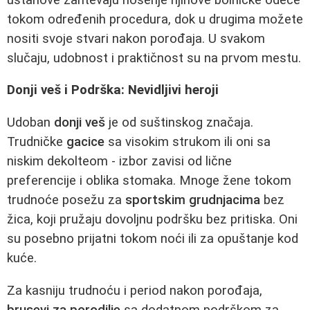
tokom određenih procedura, dok u drugima možete
nositi svoje stvari nakon porođaja. U svakom
slučaju, udobnost i praktičnost su na prvom mestu.
Donji veš i Podrška: Nevidljivi heroji
Udoban
donji veš
je od suštinskog značaja.
Trudničke
gacice
sa visokim strukom ili oni sa
niskim dekolteom - izbor zavisi od lične
preferencije i oblika stomaka. Mnoge žene tokom
trudnoće posežu za
sportskim grudnjacima
bez
žica, koji pružaju dovoljnu podršku bez pritiska. Oni
su posebno prijatni tokom noći ili za opuštanje kod
kuće.
Za kasniju trudnoću i period nakon porođaja,
brusevi za porodilje
sa dodatnom podrškom za