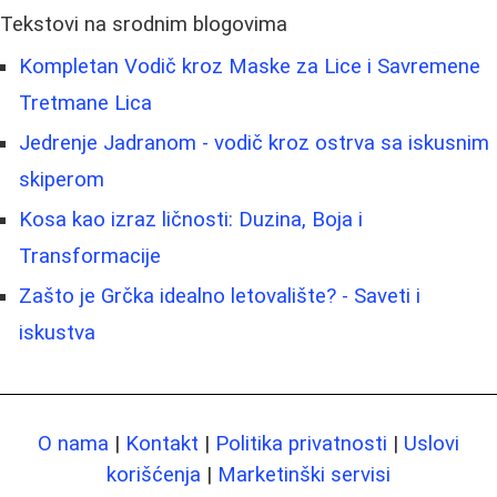
Tekstovi na srodnim blogovima
Kompletan Vodič kroz Maske za Lice i Savremene
Tretmane Lica
Jedrenje Jadranom - vodič kroz ostrva sa iskusnim
skiperom
Kosa kao izraz ličnosti: Duzina, Boja i
Transformacije
Zašto je Grčka idealno letovalište? - Saveti i
iskustva
O nama
|
Kontakt
|
Politika privatnosti
|
Uslovi
korišćenja
|
Marketinški servisi