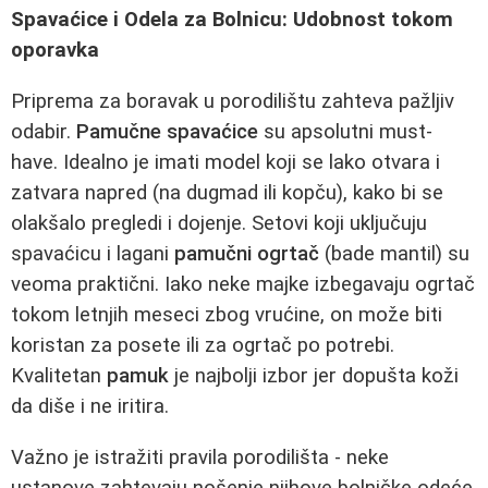
Spavaćice i Odela za Bolnicu: Udobnost tokom
oporavka
Priprema za boravak u porodilištu zahteva pažljiv
odabir.
Pamučne spavaćice
su apsolutni must-
have. Idealno je imati model koji se lako otvara i
zatvara napred (na dugmad ili kopču), kako bi se
olakšalo pregledi i dojenje. Setovi koji uključuju
spavaćicu i lagani
pamučni ogrtač
(bade mantil) su
veoma praktični. Iako neke majke izbegavaju ogrtač
tokom letnjih meseci zbog vrućine, on može biti
koristan za posete ili za ogrtač po potrebi.
Kvalitetan
pamuk
je najbolji izbor jer dopušta koži
da diše i ne iritira.
Važno je istražiti pravila porodilišta - neke
ustanove zahtevaju nošenje njihove bolničke odeće