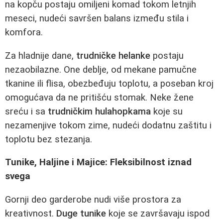
na kopču postaju omiljeni komad tokom letnjih
meseci, nudeći savršen balans između stila i
komfora.
Za hladnije dane,
trudničke helanke
postaju
nezaobilazne. One deblje, od mekane pamučne
tkanine ili flisa, obezbeđuju toplotu, a poseban kroj
omogućava da ne pritišću stomak. Neke žene
sreću i sa
trudničkim hulahopkama
koje su
nezamenjive tokom zime, nudeći dodatnu zaštitu i
toplotu bez stezanja.
Tunike, Haljine i Majice: Fleksibilnost iznad
svega
Gornji deo garderobe nudi više prostora za
kreativnost.
Duge tunike
koje se završavaju ispod