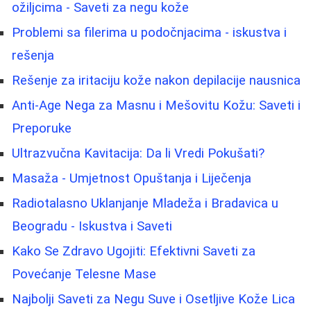
ožiljcima - Saveti za negu kože
Problemi sa filerima u podočnjacima - iskustva i
rešenja
Rešenje za iritaciju kože nakon depilacije nausnica
Anti-Age Nega za Masnu i Mešovitu Kožu: Saveti i
Preporuke
Ultrazvučna Kavitacija: Da li Vredi Pokušati?
Masaža - Umjetnost Opuštanja i Liječenja
Radiotalasno Uklanjanje Mladeža i Bradavica u
Beogradu - Iskustva i Saveti
Kako Se Zdravo Ugojiti: Efektivni Saveti za
Povećanje Telesne Mase
Najbolji Saveti za Negu Suve i Osetljive Kože Lica