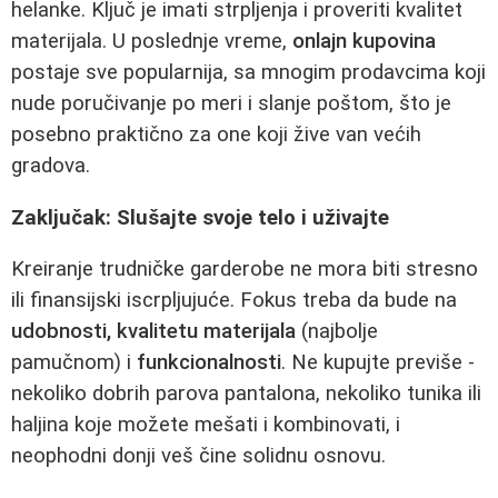
helanke. Ključ je imati strpljenja i proveriti kvalitet
materijala. U poslednje vreme,
onlajn kupovina
postaje sve popularnija, sa mnogim prodavcima koji
nude poručivanje po meri i slanje poštom, što je
posebno praktično za one koji žive van većih
gradova.
Zaključak: Slušajte svoje telo i uživajte
Kreiranje trudničke garderobe ne mora biti stresno
ili finansijski iscrpljujuće. Fokus treba da bude na
udobnosti, kvalitetu materijala
(najbolje
pamučnom) i
funkcionalnosti
. Ne kupujte previše -
nekoliko dobrih parova pantalona, nekoliko tunika ili
haljina koje možete mešati i kombinovati, i
neophodni donji veš čine solidnu osnovu.