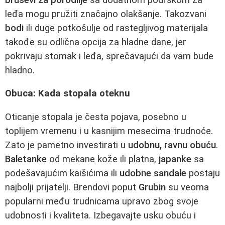
leđa mogu pružiti značajno olakšanje. Takozvani
bodi
ili duge potkošulje od rastegljivog materijala
takođe su odlična opcija za hladne dane, jer
pokrivaju stomak i leđa, sprečavajući da vam bude
hladno.
Obuca: Kada stopala oteknu
Oticanje stopala je česta pojava, posebno u
toplijem vremenu i u kasnijim mesecima trudnoće.
Zato je pametno investirati u
udobnu, ravnu obuću
.
Baletanke
od mekane kože ili platna,
japanke
sa
podešavajućim kaišićima ili
udobne sandale
postaju
najbolji prijatelji. Brendovi poput
Grubin
su veoma
popularni među trudnicama upravo zbog svoje
udobnosti i kvaliteta. Izbegavajte usku obuću i