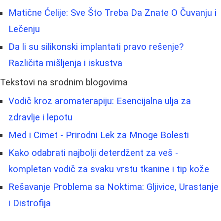
Matične Ćelije: Sve Što Treba Da Znate O Čuvanju i
Lečenju
Da li su silikonski implantati pravo rešenje?
Različita mišljenja i iskustva
Tekstovi na srodnim blogovima
Vodič kroz aromaterapiju: Esencijalna ulja za
zdravlje i lepotu
Med i Cimet - Prirodni Lek za Mnoge Bolesti
Kako odabrati najbolji deterdžent za veš -
kompletan vodič za svaku vrstu tkanine i tip kože
Rešavanje Problema sa Noktima: Gljivice, Urastanje
i Distrofija