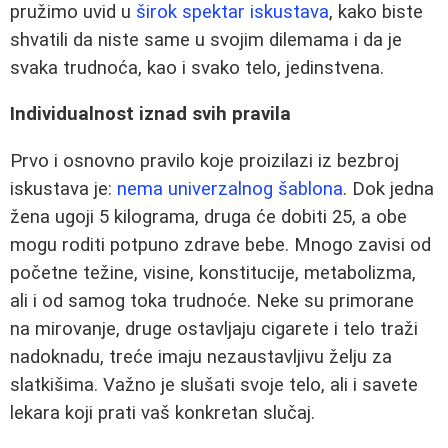
pružimo uvid u
širok spektar iskustava
, kako biste
shvatili da niste same u svojim dilemama i da je
svaka trudnoća, kao i svako telo, jedinstvena.
Individualnost iznad svih pravila
Prvo i osnovno pravilo koje proizilazi iz bezbroj
iskustava je:
nema univerzalnog šablona
. Dok jedna
žena ugoji 5 kilograma, druga će dobiti 25, a obe
mogu roditi potpuno zdrave bebe. Mnogo zavisi od
početne težine, visine, konstitucije, metabolizma,
ali i od samog toka trudnoće. Neke su primorane
na mirovanje, druge ostavljaju cigarete i telo traži
nadoknadu, treće imaju nezaustavljivu želju za
slatkišima. Važno je slušati svoje telo, ali i savete
lekara koji prati vaš konkretan slučaj.