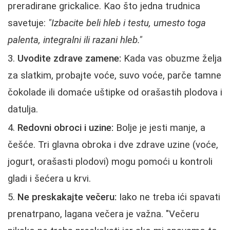
preradirane grickalice. Kao što jedna trudnica
savetuje:
"Izbacite beli hleb i testu, umesto toga
palenta, integralni ili razani hleb."
Uvodite zdrave zamene:
Kada vas obuzme želja
za slatkim, probajte voće, suvo voće, parče tamne
čokolade ili domaće uštipke od orašastih plodova i
datulja.
Redovni obroci i uzine:
Bolje je jesti manje, a
češće. Tri glavna obroka i dve zdrave uzine (voće,
jogurt, orašasti plodovi) mogu pomoći u kontroli
gladi i šećera u krvi.
Ne preskakajte večeru:
Iako ne treba ići spavati
prenatrpano, lagana večera je važna. "Večeru