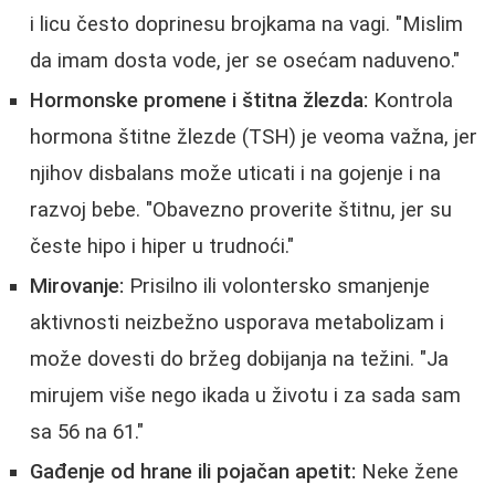
i licu često doprinesu brojkama na vagi. "Mislim
da imam dosta vode, jer se osećam naduveno."
Hormonske promene i štitna žlezda:
Kontrola
hormona štitne žlezde (TSH) je veoma važna, jer
njihov disbalans može uticati i na gojenje i na
razvoj bebe. "Obavezno proverite štitnu, jer su
česte hipo i hiper u trudnoći."
Mirovanje:
Prisilno ili volontersko smanjenje
aktivnosti neizbežno usporava metabolizam i
može dovesti do bržeg dobijanja na težini. "Ja
mirujem više nego ikada u životu i za sada sam
sa 56 na 61."
Gađenje od hrane ili pojačan apetit:
Neke žene