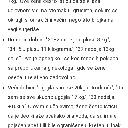
7kg." Ove žene često ističu da se kilaža
uglavnom vidi na stomaku i grudima, dok im se
okrugli stomak čini većim nego što brojka na
vagi sugeriše.
Umereni dobici:
"30+2 nedelja u plusu 8 kg.";
"34+6 u plusu 11 kilograma."; "37 nedelja 13kg i
dalje." Ovo je opseg koji se kod mnogih poklapa
sa preporukama ginekologa i gde se žene
osećaju relativno zadovoljno.
Veći dobici:
"Ugojila sam se 20kg u trudnoći."; "Ja
sam se sve ukupno ugojila 17 kg."; "30 nedelja
+10kila." U ovim slučajevima, žene često ističu
da je deo kilaže svakako bila voda, da su imale
pojačan apetit ili bile ograničene u kretanju. Ipak,