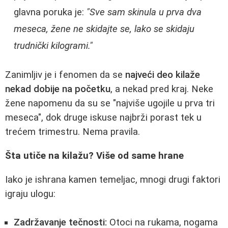
glavna poruka je:
"Sve sam skinula u prva dva
meseca, žene ne skidajte se, lako se skidaju
trudnički kilogrami."
Zanimljiv je i fenomen da se
najveći deo kilaže
nekad dobije na početku
, a nekad pred kraj. Neke
žene napomenu da su se "najviše ugojile u prva tri
meseca", dok druge iskuse najbrži porast tek u
trećem trimestru. Nema pravila.
Šta utiče na kilažu? Više od same hrane
Iako je ishrana kamen temeljac, mnogi drugi faktori
igraju ulogu:
Zadržavanje tečnosti:
Otoci na rukama, nogama