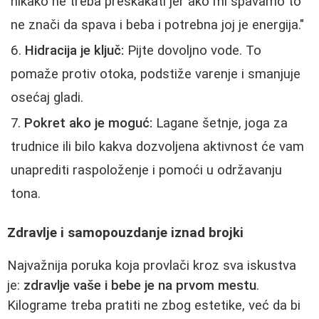
nikako ne treba preskakati jer ako mi spavamo to
ne znači da spava i beba i potrebna joj je energija."
Hidracija je ključ:
Pijte dovoljno vode. To
pomaže protiv otoka, podstiže varenje i smanjuje
osećaj gladi.
Pokret ako je moguć:
Lagane šetnje, joga za
trudnice ili bilo kakva dozvoljena aktivnost će vam
unaprediti raspoloženje i pomoći u održavanju
tona.
Zdravlje i samopouzdanje iznad brojki
Najvažnija poruka koja provlači kroz sva iskustva
je:
zdravlje vaše i bebe je na prvom mestu
.
Kilograme treba pratiti ne zbog estetike, već da bi