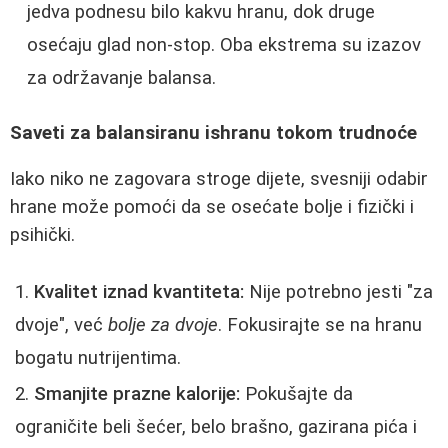
jedva podnesu bilo kakvu hranu, dok druge
osećaju glad non-stop. Oba ekstrema su izazov
za održavanje balansa.
Saveti za balansiranu ishranu tokom trudnoće
Iako niko ne zagovara stroge dijete, svesniji odabir
hrane može pomoći da se osećate bolje i fizički i
psihički.
Kvalitet iznad kvantiteta:
Nije potrebno jesti "za
dvoje", već
bolje za dvoje
. Fokusirajte se na hranu
bogatu nutrijentima.
Smanjite prazne kalorije:
Pokušajte da
ograničite beli šećer, belo brašno, gazirana pića i