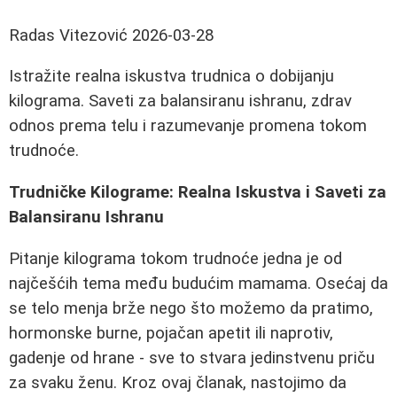
Radas Vitezović
2026-03-28
Istražite realna iskustva trudnica o dobijanju
kilograma. Saveti za balansiranu ishranu, zdrav
odnos prema telu i razumevanje promena tokom
trudnoće.
Trudničke Kilograme: Realna Iskustva i Saveti za
Balansiranu Ishranu
Pitanje kilograma tokom trudnoće jedna je od
najčešćih tema među budućim mamama. Osećaj da
se telo menja brže nego što možemo da pratimo,
hormonske burne, pojačan apetit ili naprotiv,
gadenje od hrane - sve to stvara jedinstvenu priču
za svaku ženu. Kroz ovaj članak, nastojimo da