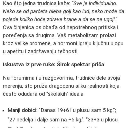
Kao što jedna trudnica kaže:
"Sve je individualno.
Neko se od parčeta hleba goji kao lud, neko može da
pojede koliko hoće zdrave hrane a da se ne ugoji."
Ova činjenica oslobađa od nepotrebnog pritiska i
poređenja sa drugima. Vaš metabolizam prolazi
kroz velike promene, a hormoni igraju ključnu ulogu
u apetitu i zadržavanju tečnosti.
Iskustva iz prve ruke: Širok spektar priča
Na forumima i u razgovorima, trudnice dele svoja
merenja, što pruža dragocenu silku realnosti koja
često odudara od "školskih" ideala.
Manji dobici:
"Danas 19+6 i u plusu sam 5 kg.";
"27 nedelja i dalje sam na +5 kg."; "33+3 u plusu