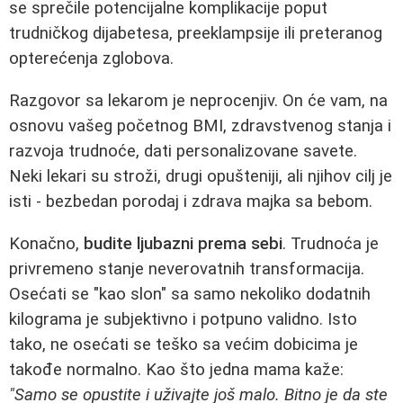
se sprečile potencijalne komplikacije poput
trudničkog dijabetesa, preeklampsije ili preteranog
opterećenja zglobova.
Razgovor sa lekarom je neprocenjiv. On će vam, na
osnovu vašeg početnog BMI, zdravstvenog stanja i
razvoja trudnoće, dati personalizovane savete.
Neki lekari su stroži, drugi opušteniji, ali njihov cilj je
isti - bezbedan porodaj i zdrava majka sa bebom.
Konačno,
budite ljubazni prema sebi
. Trudnoća je
privremeno stanje neverovatnih transformacija.
Osećati se "kao slon" sa samo nekoliko dodatnih
kilograma je subjektivno i potpuno validno. Isto
tako, ne osećati se teško sa većim dobicima je
takođe normalno. Kao što jedna mama kaže:
"Samo se opustite i uživajte još malo. Bitno je da ste