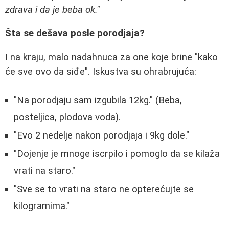
zdrava i da je beba ok."
Šta se dešava posle porodjaja?
I na kraju, malo nadahnuca za one koje brine "kako
će sve ovo da siđe". Iskustva su ohrabrujuća:
"Na porodjaju sam izgubila 12kg." (Beba,
posteljica, plodova voda).
"Evo 2 nedelje nakon porodjaja i 9kg dole."
"Dojenje je mnoge iscrpilo i pomoglo da se kilaža
vrati na staro."
"Sve se to vrati na staro ne opterećujte se
kilogramima."