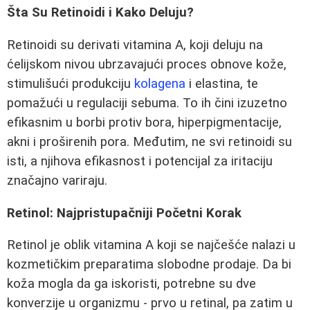
Šta Su Retinoidi i Kako Deluju?
Retinoidi su derivati vitamina A, koji deluju na
ćelijskom nivou ubrzavajući proces obnove kože,
stimulišući produkciju
kolagena
i elastina, te
pomažući u regulaciji sebuma. To ih čini izuzetno
efikasnim u borbi protiv bora, hiperpigmentacije,
akni i proširenih pora. Međutim, ne svi retinoidi su
isti, a njihova efikasnost i potencijal za iritaciju
značajno variraju.
Retinol: Najpristupačniji Početni Korak
Retinol je oblik vitamina A koji se najčešće nalazi u
kozmetičkim preparatima slobodne prodaje. Da bi
koža mogla da ga iskoristi, potrebne su dve
konverzije u organizmu - prvo u retinal, pa zatim u