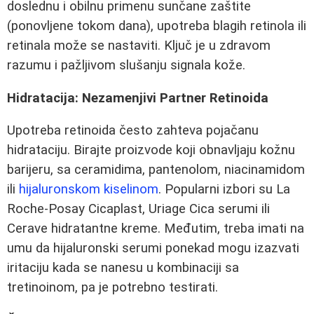
doslednu i obilnu primenu sunčane zaštite
(ponovljene tokom dana), upotreba blagih retinola ili
retinala može se nastaviti. Ključ je u zdravom
razumu i pažljivom slušanju signala kože.
Hidratacija: Nezamenjivi Partner Retinoida
Upotreba retinoida često zahteva pojačanu
hidrataciju. Birajte proizvode koji obnavljaju kožnu
barijeru, sa ceramidima, pantenolom, niacinamidom
ili
hijaluronskom kiselinom
. Popularni izbori su La
Roche-Posay Cicaplast, Uriage Cica serumi ili
Cerave hidratantne kreme. Međutim, treba imati na
umu da hijaluronski serumi ponekad mogu izazvati
iritaciju kada se nanesu u kombinaciji sa
tretinoinom, pa je potrebno testirati.