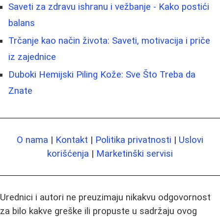
Saveti za zdravu ishranu i vežbanje - Kako postići
balans
Trčanje kao način života: Saveti, motivacija i priče
iz zajednice
Duboki Hemijski Piling Kože: Sve Što Treba da
Znate
O nama
|
Kontakt
|
Politika privatnosti
|
Uslovi
korišćenja
|
Marketinški servisi
Urednici i autori ne preuzimaju nikakvu odgovornost
za bilo kakve greške ili propuste u sadržaju ovog