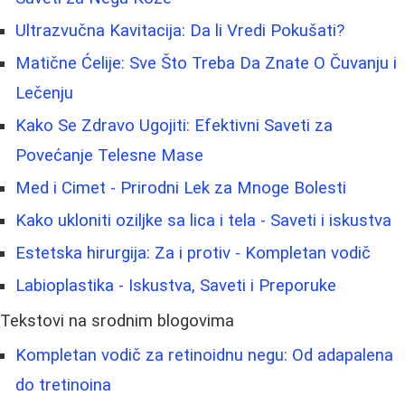
Ultrazvučna Kavitacija: Da li Vredi Pokušati?
Matične Ćelije: Sve Što Treba Da Znate O Čuvanju i
Lečenju
Kako Se Zdravo Ugojiti: Efektivni Saveti za
Povećanje Telesne Mase
Med i Cimet - Prirodni Lek za Mnoge Bolesti
Kako ukloniti oziljke sa lica i tela - Saveti i iskustva
Estetska hirurgija: Za i protiv - Kompletan vodič
Labioplastika - Iskustva, Saveti i Preporuke
Tekstovi na srodnim blogovima
Kompletan vodič za retinoidnu negu: Od adapalena
do tretinoina