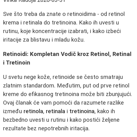
Sve što treba da znate o retinoidima - od retinol
krema i retinala do tretinoina. Kako ih uvesti u
rutinu, koje koncentracije izabrati, i kako izbeći
iritacije za blistavu i mladu kožu.
Retinoidi: Kompletan Vodič kroz Retinol, Retinal
i Tretinoin
U svetu nege kože, retinoide se često smatraju
zlatnim standardom. Međutim, put od prve retinol
kreme do efikasnog tretinoina može biti zbunjujući.
Ovaj članak će vam pomoći da razumete razlike
između
retinola
,
retinala
i
tretinoina
, kako ih
bezbedno uvesti u rutinu i kako postići željene
rezultate bez nepotrebnih iritacija.