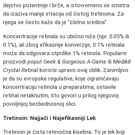
dejstvo potentnije i brže, a istovremeno se smatra
da izaziva manje iritacija od čistog tretinoina. Za
njega se često kaže da je "zlatna sredina".
Koncentracije retinala su obično niže (npr. 0.05% ili
0.1%), ali zbog efikasnije konverzije, 0.1% retinala
može da odgovara otprilike 1% retinola. Popularni
proizvodi poput
Geek & Gorgeous A-Game
ili
Medik8
Crystal Retinal
koriste upravo ovaj oblik. Zanimljivo
je da su evropske regulative, koje ograničavaju
koncentraciju retinola u preparatima, ostavile
retinal netaknutim, što govori u prilog njegovoj
povoljnijoj bezbednosnoj slici.
Tretinoin: Najjači i Najefikasniji Lek
Tretinoin je čista retinoična kiselina. To je lek koji