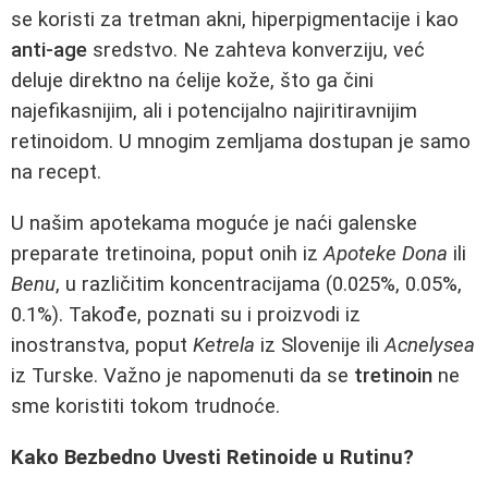
se koristi za tretman akni, hiperpigmentacije i kao
anti-age
sredstvo. Ne zahteva konverziju, već
deluje direktno na ćelije kože, što ga čini
najefikasnijim, ali i potencijalno najiritiravnijim
retinoidom. U mnogim zemljama dostupan je samo
na recept.
U našim apotekama moguće je naći galenske
preparate tretinoina, poput onih iz
Apoteke Dona
ili
Benu
, u različitim koncentracijama (0.025%, 0.05%,
0.1%). Takođe, poznati su i proizvodi iz
inostranstva, poput
Ketrela
iz Slovenije ili
Acnelysea
iz Turske. Važno je napomenuti da se
tretinoin
ne
sme koristiti tokom trudnoće.
Kako Bezbedno Uvesti Retinoide u Rutinu?