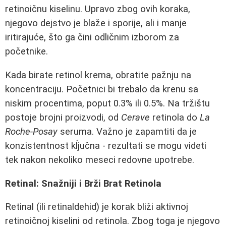
retinoičnu kiselinu. Upravo zbog ovih koraka,
njegovo dejstvo je blaže i sporije, ali i manje
iritirajuće, što ga čini odličnim izborom za
početnike.
Kada birate retinol krema, obratite pažnju na
koncentraciju. Početnici bi trebalo da krenu sa
niskim procentima, poput 0.3% ili 0.5%. Na tržištu
postoje brojni proizvodi, od
Cerave
retinola do
La
Roche-Posay
seruma. Važno je zapamtiti da je
konzistentnost kĺjučna - rezultati se mogu videti
tek nakon nekoliko meseci redovne upotrebe.
Retinal: Snažniji i Brži Brat Retinola
Retinal (ili retinaldehid) je korak bliži aktivnoj
retinoičnoj kiselini od retinola. Zbog toga je njegovo