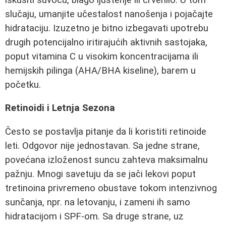
slučaju, umanjite učestalost nanošenja i pojačajte
hidrataciju. Izuzetno je bitno izbegavati upotrebu
drugih potencijalno iritirajućih aktivnih sastojaka,
poput vitamina C u visokim koncentracijama ili
hemijskih pilinga (AHA/BHA kiseline), barem u
početku.
Retinoidi i Letnja Sezona
Često se postavlja pitanje da li koristiti retinoide
leti. Odgovor nije jednostavan. Sa jedne strane,
povećana izloženost suncu zahteva maksimalnu
pažnju. Mnogi savetuju da se jači lekovi poput
tretinoina privremeno obustave tokom intenzivnog
sunčanja, npr. na letovanju, i zameni ih samo
hidratacijom i SPF-om. Sa druge strane, uz