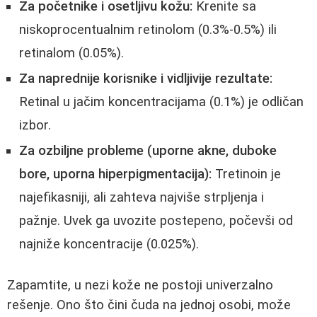
Za početnike i osetljivu kožu:
Krenite sa
niskoprocentualnim retinolom (0.3%-0.5%) ili
retinalom (0.05%).
Za naprednije korisnike i vidljivije rezultate:
Retinal u jačim koncentracijama (0.1%) je odličan
izbor.
Za ozbiljne probleme (uporne akne, duboke
bore, uporna hiperpigmentacija):
Tretinoin je
najefikasniji, ali zahteva najviše strpljenja i
pažnje. Uvek ga uvozite postepeno, počevši od
najniže koncentracije (0.025%).
Zapamtite, u nezi kože ne postoji univerzalno
rešenje. Ono što čini čuda na jednoj osobi, može