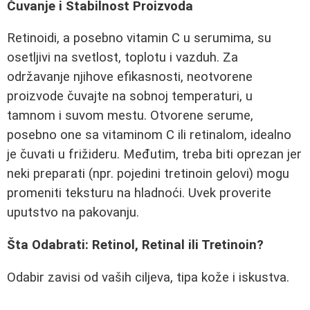
Čuvanje i Stabilnost Proizvoda
Retinoidi, a posebno vitamin C u serumima, su
osetljivi na svetlost, toplotu i vazduh. Za
održavanje njihove efikasnosti, neotvorene
proizvode čuvajte na sobnoj temperaturi, u
tamnom i suvom mestu. Otvorene serume,
posebno one sa vitaminom C ili retinalom, idealno
je čuvati u frižideru. Međutim, treba biti oprezan jer
neki preparati (npr. pojedini tretinoin gelovi) mogu
promeniti teksturu na hladnoći. Uvek proverite
uputstvo na pakovanju.
Šta Odabrati: Retinol, Retinal ili Tretinoin?
Odabir zavisi od vaših ciljeva, tipa kože i iskustva.