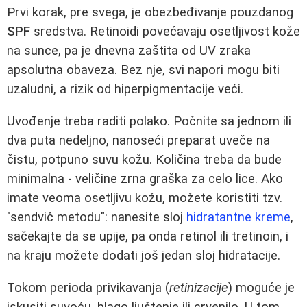
Prvi korak, pre svega, je obezbeđivanje pouzdanog
SPF
sredstva. Retinoidi povećavaju osetljivost kože
na sunce, pa je dnevna zaštita od UV zraka
apsolutna obaveza. Bez nje, svi napori mogu biti
uzaludni, a rizik od hiperpigmentacije veći.
Uvođenje treba raditi polako. Počnite sa jednom ili
dva puta nedeljno, nanoseći preparat uveče na
čistu, potpuno suvu kožu. Količina treba da bude
minimalna - veličine zrna graška za celo lice. Ako
imate veoma osetljivu kožu, možete koristiti tzv.
"sendvič metodu": nanesite sloj
hidratantne kreme
,
sačekajte da se upije, pa onda retinol ili tretinoin, i
na kraju možete dodati još jedan sloj hidratacije.
Tokom perioda privikavanja (
retinizacije
) moguće je
iskusiti suvoću, blago ljuštenje ili crvenilo. U tom