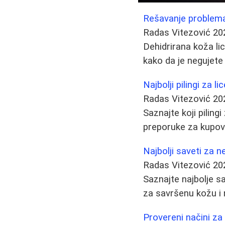
Rešavanje problema 
Radas Vitezović
20
Dehidrirana koža lic
kako da je negujete 
Najbolji pilingi za li
Radas Vitezović
20
Saznajte koji piling
preporuke za kupovn
Najbolji saveti za n
Radas Vitezović
20
Saznajte najbolje sa
za savršenu kožu i
Provereni načini za