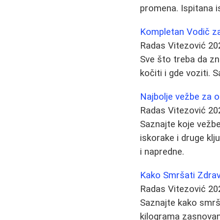
promena. Ispitana 
Kompletan Vodič za
Radas Vitezović
20
Sve što treba da zna
kočiti i gde voziti. 
Najbolje vežbe za ob
Radas Vitezović
20
Saznajte koje vežbe
iskorake i druge kl
i napredne.
Kako Smršati Zdravo
Radas Vitezović
20
Saznajte kako smrša
kilograma zasnovan