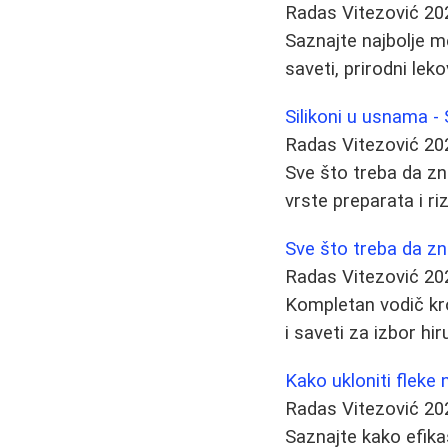
Radas Vitezović
20
Saznajte najbolje m
saveti, prirodni leko
Silikoni u usnama -
Radas Vitezović
20
Sve što treba da zn
vrste preparata i riz
Sve što treba da zn
Radas Vitezović
20
Kompletan vodič kro
i saveti za izbor h
Kako ukloniti fleke 
Radas Vitezović
20
Saznajte kako efika