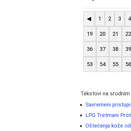
◀
1
2
3
19
20
21
2
36
37
38
3
53
54
55
5
Tekstovi na srodnim
Savremeni pristupi
LPG Tretmani Protiv
Oštećenja kože od 