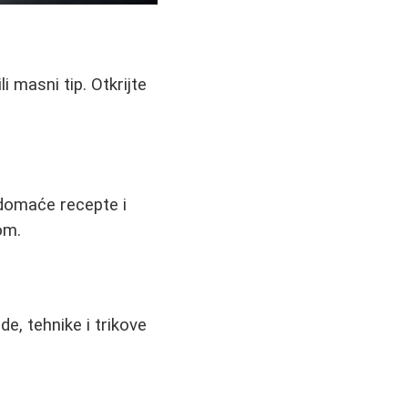
i masni tip. Otkrijte
e domaće recepte i
om.
de, tehnike i trikove