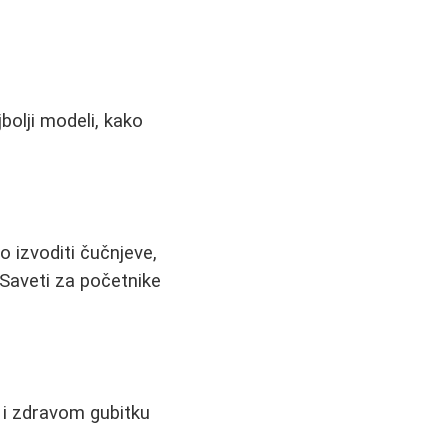
bolji modeli, kako
o izvoditi čučnjeve,
 Saveti za početnike
u i zdravom gubitku