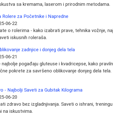
iskustva sa kremama, laserom i prirodnim metodama.
 Rolere za Početnike i Napredne
25-06-22
te o rolerima - kako izabrati prave, tehnika vožnje, naj
Saveti iskusnih roleraša.
likovanje zadnjice i donjeg dela tela
25-06-21
 najbolje pogađaju gluteuse i kvadricepse, kako praviln
jučne pokrete za savršeno oblikovanje donjeg dela tela.
 - Najbolji Saveti za Gubitak Kilograma
25-06-20
ti zdravo bez izgladnjivanja. Saveti o ishrani, trening
i na iskustvima.