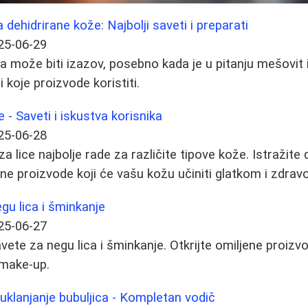
dehidrirane kože: Najbolji saveti i preparati
25-06-29
a može biti izazov, posebno kada je u pitanju mešovit il
i koje proizvode koristiti.
ce - Saveti i iskustva korisnika
25-06-28
i za lice najbolje rade za različite tipove kože. Istražit
e proizvode koji će vašu kožu učiniti glatkom i zdrav
egu lica i šminkanje
25-06-27
vete za negu lica i šminkanje. Otkrijte omiljene proizvo
 make-up.
 uklanjanje bubuljica - Kompletan vodič