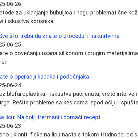
25-06-26
etode za uklanjanje bubuljica i negu problematične ko
vi i iskustva korisnika.
 Sve što treba da znate o proceduri i iskustvima
25-06-25
ate o povećanju usana silikonom i drugim materijalima 
ici
ate o operaciji kapaka i podočnjaka
25-06-24
z blefaroplastiku - iskustva pacijenata, vrste interven
irurga. Rešite probleme sa kesicama ispod očiju i spuš
na licu: Najbolji tretmani i domaći recepti
25-06-23
sno ukloniti fleke na licu nastale tokom trudnoće, od 