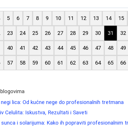
4
5
6
7
8
9
10
11
12
13
14
15
2
23
24
25
26
27
28
29
30
31
32
9
40
41
42
43
44
45
46
47
48
49
6
57
58
59
60
61
62
63
64
65
66
 blogovima
 negi lica: Od kućne nege do profesionalnih tretmana
 Celulita: Iskustva, Rezultati i Saveti
sunca i solarijuma: Kako ih popraviti profesionalnim