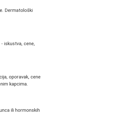
že. Dermatološki
- iskustva, cene,
cija, oporavak, cene
tenim kapcima.
sunca ili hormonskih