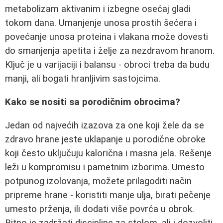
metabolizam aktivanim i izbegne osećaj gladi
tokom dana. Umanjenje unosa prostih šećera i
povećanje unosa proteina i vlakana može dovesti
do smanjenja apetita i želje za nezdravom hranom.
Ključ je u varijaciji i balansu - obroci treba da budu
manji, ali bogati hranljivim sastojcima.
Kako se nositi sa porodičnim obrocima?
Jedan od najvećih izazova za one koji žele da se
zdravo hrane jeste uklapanje u porodične obroke
koji često uključuju kalorična i masna jela. Rešenje
leži u kompromisu i pametnim izborima. Umesto
potpunog izolovanja, možete prilagoditi način
pripreme hrane - koristiti manje ulja, birati pečenje
umesto prženja, ili dodati više povrća u obrok.
Bitno je zadržati discipline za stolom, ali i dozvoliti