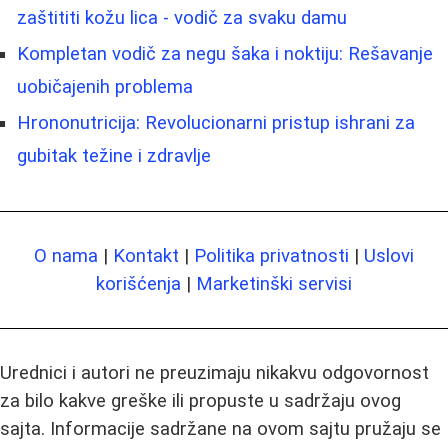
zaštititi kožu lica - vodič za svaku damu
Kompletan vodič za negu šaka i noktiju: Rešavanje
uobičajenih problema
Hrononutricija: Revolucionarni pristup ishrani za
gubitak težine i zdravlje
O nama
|
Kontakt
|
Politika privatnosti
|
Uslovi
korišćenja
|
Marketinški servisi
Urednici i autori ne preuzimaju nikakvu odgovornost
za bilo kakve greške ili propuste u sadržaju ovog
sajta. Informacije sadržane na ovom sajtu pružaju se