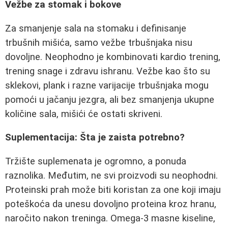
Vežbe za stomak i bokove
Za smanjenje sala na stomaku i definisanje
trbušnih mišića, samo vežbe trbušnjaka nisu
dovoljne. Neophodno je kombinovati kardio trening,
trening snage i zdravu ishranu. Vežbe kao što su
sklekovi, plank i razne varijacije trbušnjaka mogu
pomoći u jačanju jezgra, ali bez smanjenja ukupne
količine sala, mišići će ostati skriveni.
Suplementacija: Šta je zaista potrebno?
Tržište suplemenata je ogromno, a ponuda
raznolika. Međutim, ne svi proizvodi su neophodni.
Proteinski prah može biti koristan za one koji imaju
poteškoća da unesu dovoljno proteina kroz hranu,
naročito nakon treninga. Omega-3 masne kiseline,