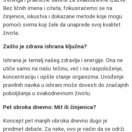
Bez ličnih imena i citata, fokusiraćemo se na
činjenice, iskustva i dokazane metode koje mogu
pomoći svima koji žele da unaprede svoj kvalitet
života.
Zašto je zdrava ishrana ključna?
Ishrana je temelj našeg zdravlja i energije. Ona ne
utiče samo na našu težinu, već i na raspoloženje,
koncentraciju i opšte stanje organizma. Uvođenje
pravilnih navika u ishrani može dovesti do značajnih
poboljšanja u svakodnevnom životu.
Pet obroka dnevno: Mit ili činjenica?
Koncept pet manjih obroka dnevno dugo je
predmet debate. Za neke, ovo je način da se održi