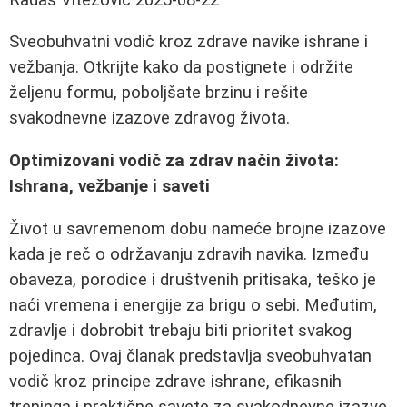
Sveobuhvatni vodič kroz zdrave navike ishrane i
vežbanja. Otkrijte kako da postignete i održite
željenu formu, poboljšate brzinu i rešite
svakodnevne izazove zdravog života.
Optimizovani vodič za zdrav način života:
Ishrana, vežbanje i saveti
Život u savremenom dobu nameće brojne izazove
kada je reč o održavanju zdravih navika. Između
obaveza, porodice i društvenih pritisaka, teško je
naći vremena i energije za brigu o sebi. Međutim,
zdravlje i dobrobit trebaju biti prioritet svakog
pojedinca. Ovaj članak predstavlja sveobuhvatan
vodič kroz principe zdrave ishrane, efikasnih
treninga i praktične savete za svakodnevne izazve.