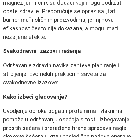
magnezijum i cink su dodaci koji mogu podržati
opšte zdravlje. Preporučuje se oprez sa „fat
burnerima“ i sličnim proizvodima, jer njihova
efikasnost često nije dokazana, a mogu imati
neželjene efekte.
Svakodnevni izazovi i rešenja
Održavanje zdravih navika zahteva planiranje i
strpljenje. Evo nekih praktičnih saveta za
svakodnevne izazove:
Kako izbeći gladovanje?
Uvodjenje obroka bogatih proteinima i vlaknima
pomaže u održavanju osećaja sitosti. Izbegavanje
prostih šećera i prerađene hrane sprečava nagle
skokove šećera u krvi i posledične padove energije.