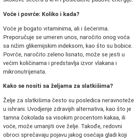
Voće i povrće: Koliko i kada?
Voće je bogato vitaminima, ali i šećerima.
Preporučuje se umeren unos, naročito onog voća
sa nižim glikemijskim indeksom, kao što su bobice.
Povrće, naročito zeleno lisnato, može se jesti u
većim količinama i predstavlja izvor vlakana i
mikronutrijenata.
Kako se nositi sa željama za slatkišima?
Želje za slatkišima često su posledica neravnoteže
u ishrani. Uvodjenje zdravijih alternativa, kao što je
tamna čokolada sa visokim procentom kakaa, ili
voće, može umanjiti ove želje. Takođe, redovni
obroci sprečavaju pojavu jakog osećaja gladi koji