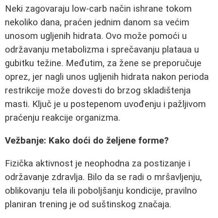
Neki zagovaraju low-carb način ishrane tokom
nekoliko dana, praćen jednim danom sa većim
unosom ugljenih hidrata. Ovo može pomoći u
održavanju metabolizma i sprečavanju plataua u
gubitku težine. Međutim, za žene se preporučuje
oprez, jer nagli unos ugljenih hidrata nakon perioda
restrikcije može dovesti do brzog skladištenja
masti. Ključ je u postepenom uvođenju i pažljivom
praćenju reakcije organizma.
Vežbanje: Kako doći do željene forme?
Fizička aktivnost je neophodna za postizanje i
održavanje zdravlja. Bilo da se radi o mršavljenju,
oblikovanju tela ili poboljšanju kondicije, pravilno
planiran trening je od suštinskog značaja.