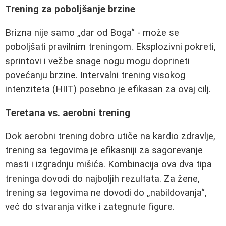
Trening za poboljšanje brzine
Brizna nije samo „dar od Boga“ - može se
poboljšati pravilnim treningom. Eksplozivni pokreti,
sprintovi i vežbe snage nogu mogu doprineti
povećanju brzine. Intervalni trening visokog
intenziteta (HIIT) posebno je efikasan za ovaj cilj.
Teretana vs. aerobni trening
Dok aerobni trening dobro utiče na kardio zdravlje,
trening sa tegovima je efikasniji za sagorevanje
masti i izgradnju mišića. Kombinacija ova dva tipa
treninga dovodi do najboljih rezultata. Za žene,
trening sa tegovima ne dovodi do „nabildovanja“,
već do stvaranja vitke i zategnute figure.