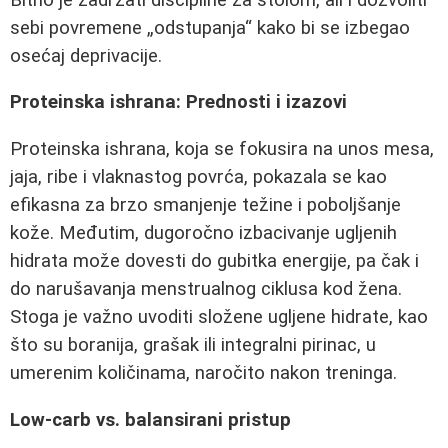
sebi povremene „odstupanja“ kako bi se izbegao
osećaj deprivacije.
Proteinska ishrana: Prednosti i izazovi
Proteinska ishrana, koja se fokusira na unos mesa,
jaja, ribe i vlaknastog povrća, pokazala se kao
efikasna za brzo smanjenje težine i poboljšanje
kože. Međutim, dugoročno izbacivanje ugljenih
hidrata može dovesti do gubitka energije, pa čak i
do narušavanja menstrualnog ciklusa kod žena.
Stoga je važno uvoditi složene ugljene hidrate, kao
što su boranija, grašak ili integralni pirinac, u
umerenim količinama, naročito nakon treninga.
Low-carb vs. balansirani pristup