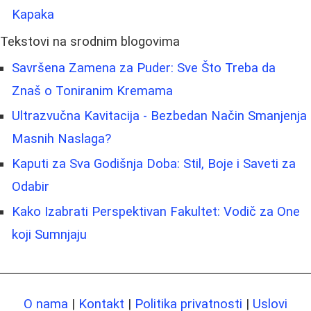
Kapaka
Tekstovi na srodnim blogovima
Savršena Zamena za Puder: Sve Što Treba da
Znaš o Toniranim Kremama
Ultrazvučna Kavitacija - Bezbedan Način Smanjenja
Masnih Naslaga?
Kaputi za Sva Godišnja Doba: Stil, Boje i Saveti za
Odabir
Kako Izabrati Perspektivan Fakultet: Vodič za One
koji Sumnjaju
O nama
|
Kontakt
|
Politika privatnosti
|
Uslovi