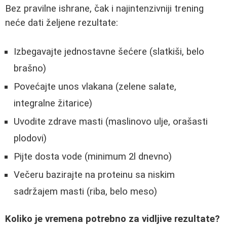
Bez pravilne ishrane, čak i najintenzivniji trening
neće dati željene rezultate:
Izbegavajte jednostavne šećere (slatkiši, belo
brašno)
Povećajte unos vlakana (zelene salate,
integralne žitarice)
Uvodite zdrave masti (maslinovo ulje, orašasti
plodovi)
Pijte dosta vode (minimum 2l dnevno)
Večeru bazirajte na proteinu sa niskim
sadržajem masti (riba, belo meso)
Koliko je vremena potrebno za vidljive rezultate?