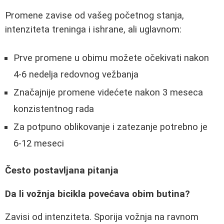
Promene zavise od vašeg početnog stanja,
intenziteta treninga i ishrane, ali uglavnom:
Prve promene u obimu možete očekivati nakon
4-6 nedelja redovnog vežbanja
Značajnije promene videćete nakon 3 meseca
konzistentnog rada
Za potpuno oblikovanje i zatezanje potrebno je
6-12 meseci
Često postavljana pitanja
Da li vožnja bicikla povećava obim butina?
Zavisi od intenziteta. Sporija vožnja na ravnom