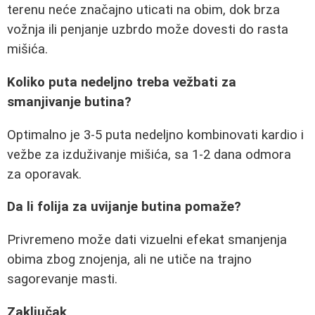
terenu neće značajno uticati na obim, dok brza
vožnja ili penjanje uzbrdo može dovesti do rasta
mišića.
Koliko puta nedeljno treba vežbati za
smanjivanje butina?
Optimalno je 3-5 puta nedeljno kombinovati kardio i
vežbe za izduživanje mišića, sa 1-2 dana odmora
za oporavak.
Da li folija za uvijanje butina pomaže?
Privremeno može dati vizuelni efekat smanjenja
obima zbog znojenja, ali ne utiče na trajno
sagorevanje masti.
Zaključak