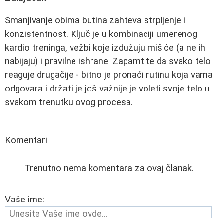
Smanjivanje obima butina zahteva strpljenje i
konzistentnost. Ključ je u kombinaciji umerenog
kardio treninga, vežbi koje izdužuju mišiće (a ne ih
nabijaju) i pravilne ishrane. Zapamtite da svako telo
reaguje drugačije - bitno je pronaći rutinu koja vama
odgovara i držati je još važnije je voleti svoje telo u
svakom trenutku ovog procesa.
Komentari
Trenutno nema komentara za ovaj članak.
Vaše ime: