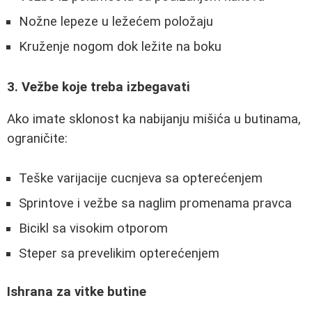
Nožne lepeze u ležećem položaju
Kruženje nogom dok ležite na boku
3. Vežbe koje treba izbegavati
Ako imate sklonost ka nabijanju mišića u butinama,
ograničite:
Teške varijacije cucnjeva sa opterećenjem
Sprintove i vežbe sa naglim promenama pravca
Bicikl sa visokim otporom
Steper sa prevelikim opterećenjem
Ishrana za vitke butine