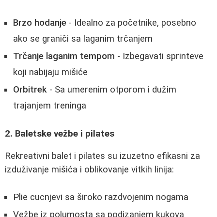
Brzo hodanje
- Idealno za početnike, posebno
ako se graniči sa laganim trčanjem
Trčanje laganim tempom
- Izbegavati sprinteve
koji nabijaju mišiće
Orbitrek
- Sa umerenim otporom i dužim
trajanjem treninga
2. Baletske vežbe i pilates
Rekreativni balet i pilates su izuzetno efikasni za
izduživanje mišića i oblikovanje vitkih linija:
Plie cucnjevi sa široko razdvojenim nogama
Vežbe iz polumosta sa podizanjem kukova