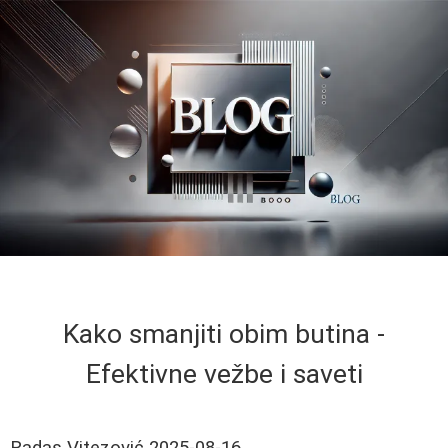
Kako smanjiti obim butina -
Efektivne vežbe i saveti
Radas Vitezović
2025-08-16