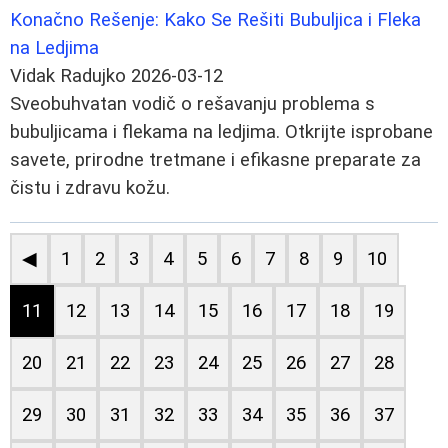
Konačno Rešenje: Kako Se Rešiti Bubuljica i Fleka
na Ledjima
Vidak Radujko
2026-03-12
Sveobuhvatan vodič o rešavanju problema s
bubuljicama i flekama na ledjima. Otkrijte isprobane
savete, prirodne tretmane i efikasne preparate za
čistu i zdravu kožu.
◀
1
2
3
4
5
6
7
8
9
10
11
12
13
14
15
16
17
18
19
20
21
22
23
24
25
26
27
28
29
30
31
32
33
34
35
36
37