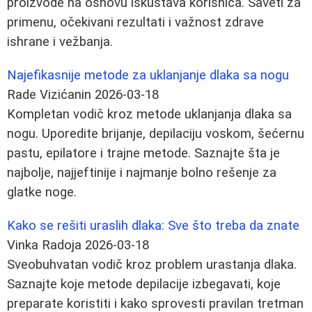
proizvode na osnovu iskustava korisnica. Saveti za
primenu, očekivani rezultati i važnost zdrave
ishrane i vežbanja.
Najefikasnije metode za uklanjanje dlaka sa nogu
Rade Vizićanin
2026-03-18
Kompletan vodič kroz metode uklanjanja dlaka sa
nogu. Uporedite brijanje, depilaciju voskom, šećernu
pastu, epilatore i trajne metode. Saznajte šta je
najbolje, najjeftinije i najmanje bolno rešenje za
glatke noge.
Kako se rešiti uraslih dlaka: Sve što treba da znate
Vinka Radoja
2026-03-18
Sveobuhvatan vodič kroz problem urastanja dlaka.
Saznajte koje metode depilacije izbegavati, koje
preparate koristiti i kako sprovesti pravilan tretman