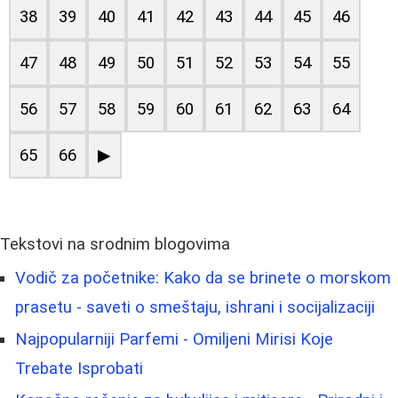
38
39
40
41
42
43
44
45
46
47
48
49
50
51
52
53
54
55
56
57
58
59
60
61
62
63
64
65
66
▶
Tekstovi na srodnim blogovima
Vodič za početnike: Kako da se brinete o morskom
prasetu - saveti o smeštaju, ishrani i socijalizaciji
Najpopularniji Parfemi - Omiljeni Mirisi Koje
Trebate Isprobati