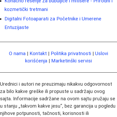
Konačno rešenje za bubuljice i mitisere - Prirodni i
kozmetički tretmani
Digitalni Fotoaparati za Početnike i Umerene
Entuzijaste
O nama
|
Kontakt
|
Politika privatnosti
|
Uslovi
korišćenja
|
Marketinški servisi
Urednici i autori ne preuzimaju nikakvu odgovornost
za bilo kakve greške ili propuste u sadržaju ovog
sajta. Informacije sadržane na ovom sajtu pružaju se
u stanju „takvom kakve jesu“, bez garancija u pogledu
njihove potpunosti, tačnosti, korisnosti ili