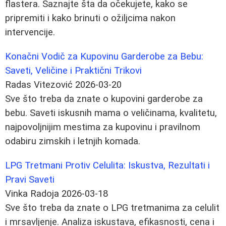
flastera. Saznajte šta da očekujete, kako se
pripremiti i kako brinuti o ožiljcima nakon
intervencije.
Konačni Vodič za Kupovinu Garderobe za Bebu:
Saveti, Veličine i Praktični Trikovi
Radas Vitezović
2026-03-20
Sve što treba da znate o kupovini garderobe za
bebu. Saveti iskusnih mama o veličinama, kvalitetu,
najpovoljnijim mestima za kupovinu i pravilnom
odabiru zimskih i letnjih komada.
LPG Tretmani Protiv Celulita: Iskustva, Rezultati i
Pravi Saveti
Vinka Radoja
2026-03-18
Sve što treba da znate o LPG tretmanima za celulit
i mrsavljenje. Analiza iskustava, efikasnosti, cena i