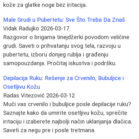
kože za glatke noge bez iritacija.
Male Grudi u Pubertetu: Sve Što Treba Da Znaš
Vidak Radujko
2026-03-17
Razgovor o brigama tinejdžerki povodom veličine
grudi. Saveti o prihvatanju svog tela, razvoju u
pubertetu, izboru donjeg rublja i građenju
samopouzdanja. Pročitaj iskustva i podršku.
Depilacija Ruku: Rešenje za Crvenilo, Bubuljice i
Osetljivu Kožu
Radas Vitezović
2026-03-12
Muči vas crvenilo i bubuljice posle depilacije ruku?
Saznajte kako da umirite osetljivu kožu, sprečite
iritaciju i izaberete najbolji način uklanjanja dlačica.
Saveti za negu pre i posle tretmana.