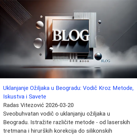
Uklanjanje Ožiljaka u Beogradu: Vodič Kroz Metode,
Iskustva i Savete
Radas Vitezović
2026-03-20
Sveobuhvatan vodič o uklanjanju ožiljaka u
Beogradu. Istražite različite metode - od laserskih
tretmana i hirurških korekcija do silikonskih