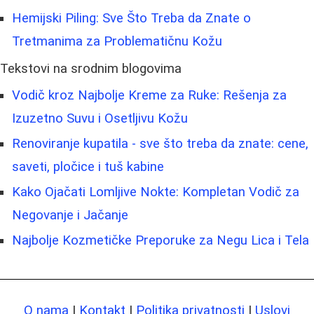
Hemijski Piling: Sve Što Treba da Znate o
Tretmanima za Problematičnu Kožu
Tekstovi na srodnim blogovima
Vodič kroz Najbolje Kreme za Ruke: Rešenja za
Izuzetno Suvu i Osetljivu Kožu
Renoviranje kupatila - sve što treba da znate: cene,
saveti, pločice i tuš kabine
Kako Ojačati Lomljive Nokte: Kompletan Vodič za
Negovanje i Jačanje
Najbolje Kozmetičke Preporuke za Negu Lica i Tela
O nama
|
Kontakt
|
Politika privatnosti
|
Uslovi