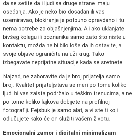
da se setite da i ljudi sa druge strane imaju
osećanja. Ako je neko bio dosadan ili vas
uzemiravao, blokiranje je potpuno opravdano i tu
nema potrebe za objašnjenjima. Ali ako uklanjate
bivšeg kolegu ili poznanika samo zato što niste u
kontaktu, možda ne bi bilo loše da ih ostavite, a
svoje objave ograničite na uži krug. Tako
izbegavate neprijatne situacije kada se sretnete.
Najzad, ne zaboravite da je broj prijatelja samo
broj. Kvalitet prijateljstava se meri po tome koliko
ljudi bi vas zaista podržalo u teškim trenucima, a ne
po tome koliko lajkova dobijete na profilnoj
fotografiji. Fejsbuk je samo alat, a vi ste ti koji
odlučujete kako će on služiti vašem životu.
Emocionalni zamor i digitalni minimalizam