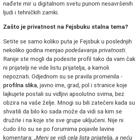
nađete mir u digitalnom svetu punom nesavršenih
ljudi i tehničkih zamki.
Zašto je privatnost na Fejsbuku stalna tema?
Setite se samo koliko puta je Fejsbuk u poslednjih
nekoliko godina menjao
podešavanja privatnosti
.
Ranije ste mogli da podesite profil tako da vam čak
ni prijatelji ne vide listu prijatelja, a kamoli
nepoznati. Odjednom su se pravila promenila -
profilna slika
, javno ime, grad, pol i stranice koje
lajkujete postali su vidljivi apsolutno svima, bez
obzira na vaše želje. Mnogi su bili zatečeni kada su
shvatili da bilo ko sada može da vidi sa kim se
družite i na koje ste sve grupe uključeni. Nije ni
čudo što su se po forumima pojavile lavine
komentara:
„Meni se vidi cela lista prijatelja, a neću