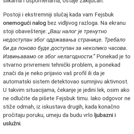
slikama i uspomenama, ostaje zaključan.
Postoji i ekstremniji slučaj kada vam Fejsbuk
onemogući nalog
bez vidljivog razloga. Na ekranu
stoji obaveštenje:
„Ваш налог је тренутно
недоступан због одржавања странице. Требало
би да поново буде доступан за неколико часова.
Извињавамо се због нелагодности.“
Ponekad je to
stvarno privremeni tehnički problem, a ponekad
znači da je neko prijavio vaš profil ili da je
automatski sistem detektovao sumnjivu aktivnost.
U takvim situacijama, čekanje je jedini lek, osim ako
ne odlučite da pišete Fejsbuk timu. Iako odgovor ne
stiže odmah, iz iskustava drugih, kada konačno
pročitaju poruku, umeju da budu vrlo
ljubazni i
uslužni
.