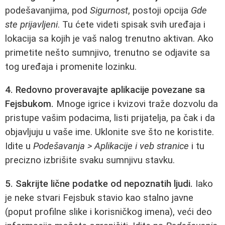
podešavanjima, pod
Sigurnost
, postoji opcija
Gde
ste prijavljeni
. Tu ćete videti spisak svih uređaja i
lokacija sa kojih je vaš nalog trenutno aktivan. Ako
primetite nešto sumnjivo, trenutno se odjavite sa
tog uređaja i promenite lozinku.
4. Redovno proveravajte aplikacije povezane sa
Fejsbukom.
Mnoge igrice i kvizovi traže dozvolu da
pristupe vašim podacima, listi prijatelja, pa čak i da
objavljuju u vaše ime. Uklonite sve što ne koristite.
Idite u
Podešavanja > Aplikacije i veb stranice
i tu
precizno izbrišite svaku sumnjivu stavku.
5. Sakrijte lične podatke od nepoznatih ljudi.
Iako
je neke stvari Fejsbuk stavio kao stalno javne
(poput profilne slike i korisničkog imena), veći deo