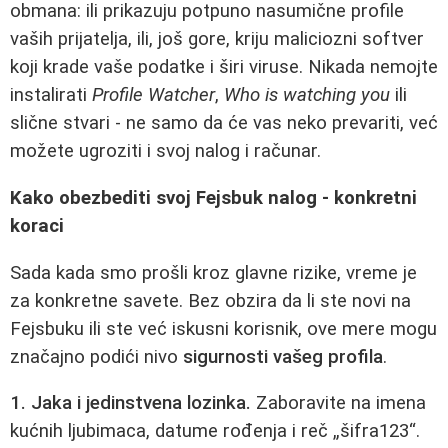
obmana: ili prikazuju potpuno nasumične profile
vaših prijatelja, ili, još gore, kriju maliciozni softver
koji krade vaše podatke i širi viruse. Nikada nemojte
instalirati
Profile Watcher
,
Who is watching you
ili
slične stvari - ne samo da će vas neko prevariti, već
možete ugroziti i svoj nalog i računar.
Kako obezbediti svoj Fejsbuk nalog - konkretni
koraci
Sada kada smo prošli kroz glavne rizike, vreme je
za konkretne savete. Bez obzira da li ste novi na
Fejsbuku ili ste već iskusni korisnik, ove mere mogu
značajno podići nivo
sigurnosti vašeg profila
.
1. Jaka i jedinstvena lozinka.
Zaboravite na imena
kućnih ljubimaca, datume rođenja i reč „šifra123“.