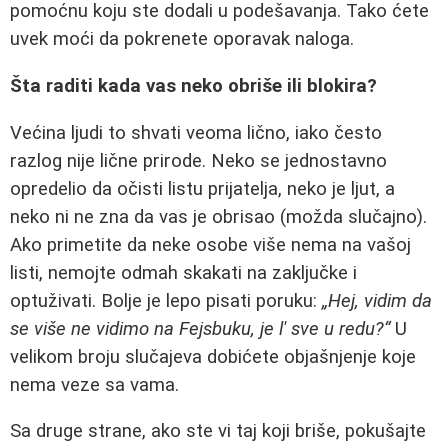
pomoćnu koju ste dodali u podešavanja. Tako ćete
uvek moći da pokrenete oporavak naloga.
Šta raditi kada vas neko obriše ili blokira?
Većina ljudi to shvati veoma lično, iako često
razlog nije lične prirode. Neko se jednostavno
opredelio da očisti listu prijatelja, neko je ljut, a
neko ni ne zna da vas je obrisao (možda slučajno).
Ako primetite da neke osobe više nema na vašoj
listi, nemojte odmah skakati na zaključke i
optuživati. Bolje je lepo pisati poruku:
„Hej, vidim da
se više ne vidimo na Fejsbuku, je l' sve u redu?“
U
velikom broju slučajeva dobićete objašnjenje koje
nema veze sa vama.
Sa druge strane, ako ste vi taj koji briše, pokušajte