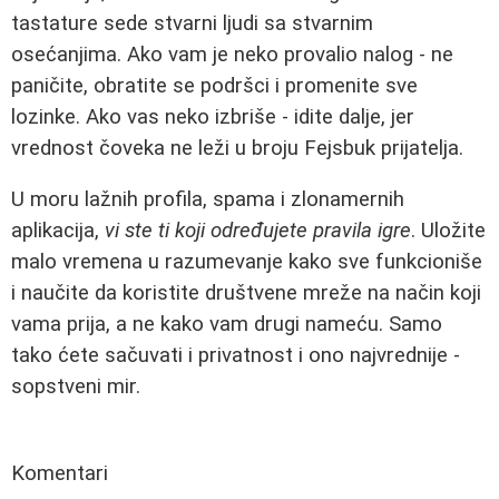
tastature sede stvarni ljudi sa stvarnim
osećanjima. Ako vam je neko provalio nalog - ne
paničite, obratite se podršci i promenite sve
lozinke. Ako vas neko izbriše - idite dalje, jer
vrednost čoveka ne leži u broju Fejsbuk prijatelja.
U moru lažnih profila, spama i zlonamernih
aplikacija,
vi ste ti koji određujete pravila igre
. Uložite
malo vremena u razumevanje kako sve funkcioniše
i naučite da koristite društvene mreže na način koji
vama prija, a ne kako vam drugi nameću. Samo
tako ćete sačuvati i privatnost i ono najvrednije -
sopstveni mir.
Komentari