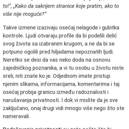
to!“
,
„Kako da sakrijem stranice koje pratim, ako to
više nije moguće?“
Takve izmene izazivaju osećaj nelagode i gubitka
kontrole. Ljudi otvaraju profile da bi podelili delić
svog života sa izabranim krugom, a ne da bi se
potpuno ogolili pred hiljadama nepoznatih ljudi.
Neretko se desi da vas neko doda na osnovu
zajedničkog poznanika, a vi tu osobu u životu niste
sreli, niti znate ko je. Odjednom imate pristup
njenim slikama, informacijama, komentarima i taj
osećaj probija granicu između radoznalosti i
narušavanja privatnosti. I dok vi mislite da je sve
zaključano, onaj drugi vidi mnogo više nego što ste
nameravali.