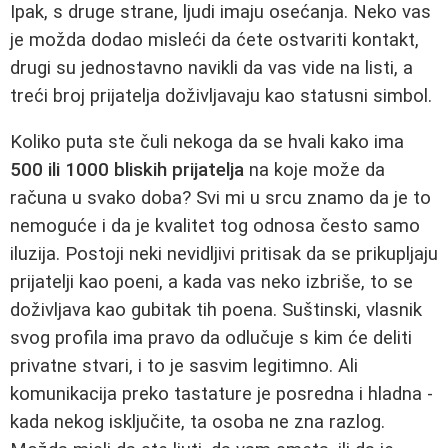
Ipak, s druge strane, ljudi imaju osećanja. Neko vas
je možda dodao misleći da ćete ostvariti kontakt,
drugi su jednostavno navikli da vas vide na listi, a
treći broj prijatelja doživljavaju kao statusni simbol.
Koliko puta ste čuli nekoga da se hvali kako ima
500 ili 1000 bliskih prijatelja
na koje može da
računa u svako doba? Svi mi u srcu znamo da je to
nemoguće i da je kvalitet tog odnosa često samo
iluzija. Postoji neki nevidljivi pritisak da se prikupljaju
prijatelji kao poeni, a kada vas neko izbriše, to se
doživljava kao gubitak tih poena. Suštinski, vlasnik
svog profila ima pravo da odlučuje s kim će deliti
privatne stvari, i to je sasvim legitimno. Ali
komunikacija preko tastature je posredna i hladna -
kada nekog isključite, ta osoba ne zna razlog.