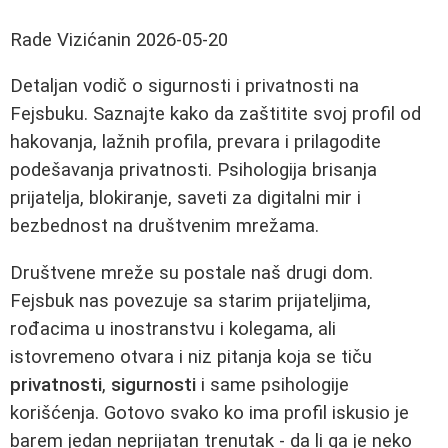
Rade Vizićanin
2026-05-20
Detaljan vodič o sigurnosti i privatnosti na
Fejsbuku. Saznajte kako da zaštitite svoj profil od
hakovanja, lažnih profila, prevara i prilagodite
podešavanja privatnosti. Psihologija brisanja
prijatelja, blokiranje, saveti za digitalni mir i
bezbednost na društvenim mrežama.
Društvene mreže su postale naš drugi dom.
Fejsbuk nas povezuje sa starim prijateljima,
rođacima u inostranstvu i kolegama, ali
istovremeno otvara i niz pitanja koja se tiču
privatnosti
,
sigurnosti
i same psihologije
korišćenja. Gotovo svako ko ima profil iskusio je
barem jedan neprijatan trenutak - da li ga je neko