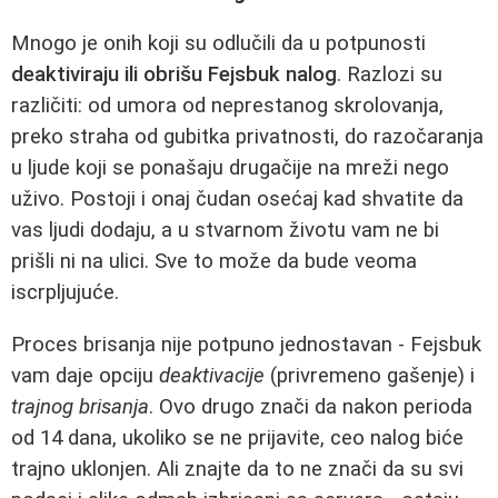
Mnogo je onih koji su odlučili da u potpunosti
deaktiviraju ili obrišu Fejsbuk nalog
. Razlozi su
različiti: od umora od neprestanog skrolovanja,
preko straha od gubitka privatnosti, do razočaranja
u ljude koji se ponašaju drugačije na mreži nego
uživo. Postoji i onaj čudan osećaj kad shvatite da
vas ljudi dodaju, a u stvarnom životu vam ne bi
prišli ni na ulici. Sve to može da bude veoma
iscrpljujuće.
Proces brisanja nije potpuno jednostavan - Fejsbuk
vam daje opciju
deaktivacije
(privremeno gašenje) i
trajnog brisanja
. Ovo drugo znači da nakon perioda
od 14 dana, ukoliko se ne prijavite, ceo nalog biće
trajno uklonjen. Ali znajte da to ne znači da su svi