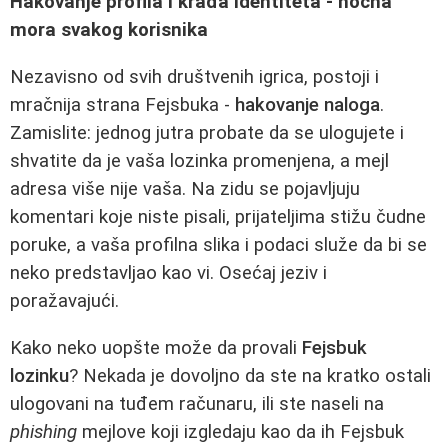
Hakovanje profila i krađa identiteta - noćna
mora svakog korisnika
Nezavisno od svih društvenih igrica, postoji i
mračnija strana Fejsbuka -
hakovanje naloga
.
Zamislite: jednog jutra probate da se ulogujete i
shvatite da je vaša lozinka promenjena, a mejl
adresa više nije vaša. Na zidu se pojavljuju
komentari koje niste pisali, prijateljima stižu čudne
poruke, a vaša profilna slika i podaci služe da bi se
neko predstavljao kao vi. Osećaj jeziv i
poražavajući.
Kako neko uopšte može da provali
Fejsbuk
lozinku
? Nekada je dovoljno da ste na kratko ostali
ulogovani na tuđem računaru, ili ste naseli na
phishing
mejlove koji izgledaju kao da ih Fejsbuk