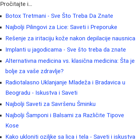
Pročitajte i...
Botox Tretmani - Sve Što Treba Da Znate
Najbolji Pilingovi za Lice: Saveti i Preporuke
Rešenje za iritaciju kože nakon depilacije nausnica
Implanti u jagodicama - Sve što treba da znate
Alternativna medicina vs. klasična medicina: Šta je
bolje za vaše zdravlje?
Radiotalasno Uklanjanje Mladeža i Bradavica u
Beogradu - Iskustva i Saveti
Najbolji Saveti za Savršenu Šminku
Najbolji Šamponi i Balsami za Različite Tipove
Kose
Kako ukloniti oziljke sa lica i tela - Saveti i iskustva