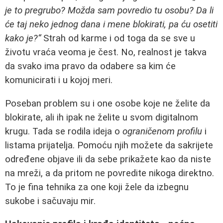
je to pregrubo? Možda sam povredio tu osobu? Da li
će taj neko jednog dana i mene blokirati, pa ću osetiti
kako je?“
Strah od karme i od toga da se sve u
životu vraća veoma je čest. No, realnost je takva
da svako ima pravo da odabere sa kim će
komunicirati i u kojoj meri.
Poseban problem su i one osobe koje ne želite da
blokirate, ali ih ipak ne želite u svom digitalnom
krugu. Tada se rodila ideja o
ograničenom profilu
i
listama prijatelja. Pomoću njih možete da sakrijete
određene objave ili da sebe prikažete kao da niste
na mreži, a da pritom ne povredite nikoga direktno.
To je fina tehnika za one koji žele da izbegnu
sukobe i sačuvaju mir.