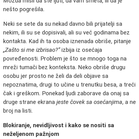
Možda misli da ste ljuti, da vam smeta, ili da je
nešto pogrešila.
Neki se sete da su nekad davno bili prijatelji sa
nekim, ili su se dopisivali, ali su već godinama bez
kontakta. Kad ih ta osoba iznenada obriše, pitanje
„Zašto si me izbrisao?“
izbija iz osećaja
povređenosti. Problem je što se mnogo toga na
mreži tumači bez konteksta. Neko obriše drugu
osobu jer prosto ne želi da deli objave sa
nepoznatima, drugi to učine u trenutku besa, a treći
čak i greškom. Ponekad ljudi zaborave da onaj sa
druge strane ekrana
jeste čovek sa osećanjima
, a ne
broj na listi.
Blokiranje, nevidljivost i kako se nositi sa
neželjenom pažnjom