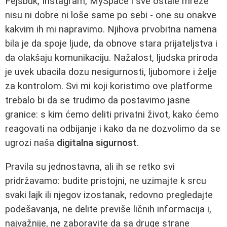
Fejsbuk, Instagram, MySpace i sve ostale mreže
nisu ni dobre ni loše same po sebi - one su onakve
kakvim ih mi napravimo. Njihova prvobitna namena
bila je da spoje ljude, da obnove stara prijateljstva i
da olakšaju komunikaciju. Nažalost, ljudska priroda
je uvek ubacila dozu nesigurnosti, ljubomore i želje
za kontrolom. Svi mi koji koristimo ove platforme
trebalo bi da se trudimo da postavimo jasne
granice: s kim ćemo deliti privatni život, kako ćemo
reagovati na odbijanje i kako da ne dozvolimo da se
ugrozi naša
digitalna sigurnost
.
Pravila su jednostavna, ali ih se retko svi
pridržavamo: budite pristojni, ne uzimajte k srcu
svaki lajk ili njegov izostanak, redovno pregledajte
podešavanja, ne delite previše ličnih informacija i,
najvažnije, ne zaboravite da sa druge strane