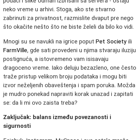
podaci i slike odmah izbrisani sa servera - ostaju
neko vreme u arhivi. Stoga, ako ste stvarno
zabrinuti za privatnost, razmislite dvaput pre nego
što okačite nešto što ne biste želeli da bilo ko vidi.
Mnogi su se navukli na igrice poput
Pet Society
ili
FarmVille
, gde sati provedeni u njima stvaraju iluziju
postignuća, a istovremeno vam isisavaju
dragoceno vreme. Iako deluju bezazleno, one često
traže pristup velikom broju podataka i mogu biti
izvor neželjenih obaveštenja i spam poruka. Možda
je mudro ponekad napraviti korak unazad i zapitati
se: da li mi ovo zaista treba?
Zaključak: balans između povezanosti i
sigurnosti