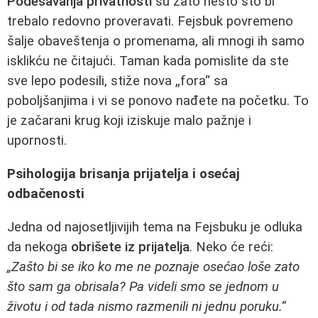
Podešavanja privatnosti
su zato nešto što bi
trebalo redovno proveravati. Fejsbuk povremeno
šalje obaveštenja o promenama, ali mnogi ih samo
isklikću ne čitajući. Taman kada pomislite da ste
sve lepo podesili, stiže nova „fora“ sa
poboljšanjima i vi se ponovo nađete na početku. To
je začarani krug koji iziskuje malo pažnje i
upornosti.
Psihologija brisanja prijatelja i osećaj
odbačenosti
Jedna od najosetljivijih tema na Fejsbuku je odluka
da nekoga
obrišete iz prijatelja
. Neko će reći:
„Zašto bi se iko ko me ne poznaje osećao loše zato
što sam ga obrisala? Pa videli smo se jednom u
životu i od tada nismo razmenili ni jednu poruku.“