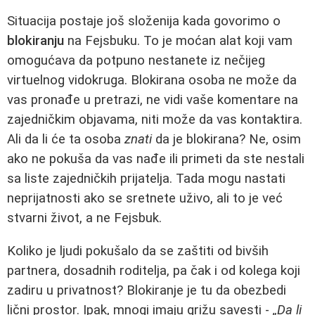
Situacija postaje još složenija kada govorimo o
blokiranju
na Fejsbuku. To je moćan alat koji vam
omogućava da potpuno nestanete iz nečijeg
virtuelnog vidokruga. Blokirana osoba ne može da
vas pronađe u pretrazi, ne vidi vaše komentare na
zajedničkim objavama, niti može da vas kontaktira.
Ali da li će ta osoba
znati
da je blokirana? Ne, osim
ako ne pokuša da vas nađe ili primeti da ste nestali
sa liste zajedničkih prijatelja. Tada mogu nastati
neprijatnosti ako se sretnete uživo, ali to je već
stvarni život, a ne Fejsbuk.
Koliko je ljudi pokušalo da se zaštiti od bivših
partnera, dosadnih roditelja, pa čak i od kolega koji
zadiru u privatnost? Blokiranje je tu da obezbedi
lični prostor. Ipak, mnogi imaju grižu savesti -
„Da li