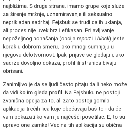
najbližima. S druge strane, imamo grupe koje služe
za širenje mržnje, uznemiravanje ili seksualno
neprikladan sadržaj. Fejsbuk se trudi da ih uklanja,
ali proces nije uvek brz i efikasan. Prijavljivanje
nepoželjnog ponašanja (opcija
report
ili
block
) jeste
korak u dobrom smeru, iako mnogi sumnjaju u
njegovu delotvornost. Ipak, prijave se gledaju i, ako
sadrže dovoljno dokaza, profil ili stranica bivaju
obrisani.
Zanimljivo je da se ljudi često pitaju da li neko može
da vidi
ko im gleda profil
. Na Fejsbuku ne postoji
zvanična opcija za to, ali zato postoji gomila
aplikacija trećih lica koje obećavaju baš to - da će
vam pokazati ko vam je najčešći posetilac. E, to su
upravo one zamke! Većina tih aplikacija su obična