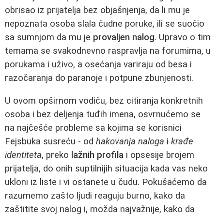
obrisao iz prijatelja bez objašnjenja, da li mu je
nepoznata osoba slala čudne poruke, ili se suočio
sa sumnjom da mu je
provaljen nalog
. Upravo o tim
temama se svakodnevno raspravlja na forumima, u
porukama i uživo, a osećanja variraju od besa i
razočaranja do paranoje i potpune zbunjenosti.
U ovom opširnom vodiču, bez citiranja konkretnih
osoba i bez deljenja tuđih imena, osvrnućemo se
na najčešće probleme sa kojima se korisnici
Fejsbuka susreću - od
hakovanja naloga
i
krađe
identiteta
, preko
lažnih profila
i opsesije brojem
prijatelja, do onih suptilnijih situacija kada vas neko
ukloni iz liste i vi ostanete u čudu. Pokušaćemo da
razumemo zašto ljudi reaguju burno, kako da
zaštitite svoj nalog i, možda najvažnije, kako da