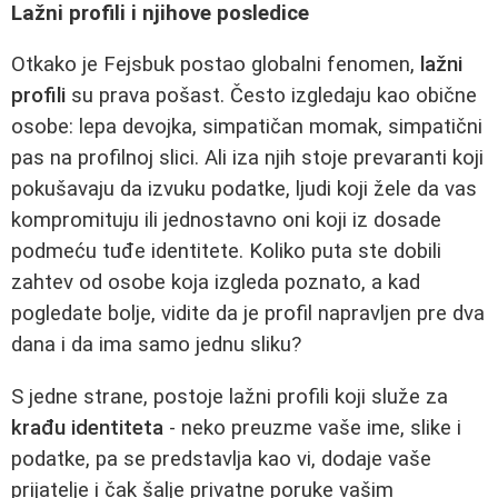
Lažni profili i njihove posledice
Otkako je Fejsbuk postao globalni fenomen,
lažni
profili
su prava pošast. Često izgledaju kao obične
osobe: lepa devojka, simpatičan momak, simpatični
pas na profilnoj slici. Ali iza njih stoje prevaranti koji
pokušavaju da izvuku podatke, ljudi koji žele da vas
kompromituju ili jednostavno oni koji iz dosade
podmeću tuđe identitete. Koliko puta ste dobili
zahtev od osobe koja izgleda poznato, a kad
pogledate bolje, vidite da je profil napravljen pre dva
dana i da ima samo jednu sliku?
S jedne strane, postoje lažni profili koji služe za
krađu identiteta
- neko preuzme vaše ime, slike i
podatke, pa se predstavlja kao vi, dodaje vaše
prijatelje i čak šalje privatne poruke vašim