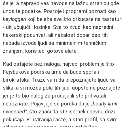
šalje, a zapravo vas navode na lažnu stranicu gde
unosite podatke. Postoje i programi poznati kao
keyloggeri
koji beleže sve što otkucate na tastaturi
- uključujući i lozinke. Sve to zvuči kao napredni
hakerski poduhvat, ali nažalost dobar deo tih
napada izvode ljudi sa minimalnim tehničkim
znanjem, koristeći gotove alate.
Kad ostajete bez naloga, najveći problem je što
Fejsbukova podrška ume da bude spora i
birokratska. Traže vam da prepoznajete ljude sa
slika, a vi možda pola tih ljudi uopšte ne poznajete
jer je to bio nalog za prodaju ili ste prihvatali
nepoznate. Pojavljuje se poruka da je
„hourly limit
exceeded“
, što znači da ste iscrpeli dnevnu dozu
pokušaja. Frustracija raste, a stari profil, sa svim