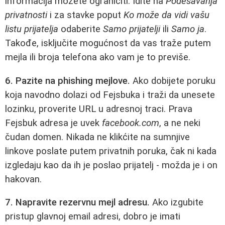
informacija možete ograničiti. Idite na
Podešavanja
privatnosti
i za stavke poput
Ko može da vidi vašu
listu prijatelja
odaberite
Samo prijatelji
ili
Samo ja
.
Takođe, isključite mogućnost da vas traže putem
mejla ili broja telefona ako vam je to previše.
6. Pazite na phishing mejlove.
Ako dobijete poruku
koja navodno dolazi od Fejsbuka i traži da unesete
lozinku, proverite URL u adresnoj traci. Prava
Fejsbuk adresa je uvek
facebook.com
, a ne neki
čudan domen. Nikada ne klikćite na sumnjive
linkove poslate putem privatnih poruka, čak ni kada
izgledaju kao da ih je poslao prijatelj - možda je i on
hakovan.
7. Napravite rezervnu mejl adresu.
Ako izgubite
pristup glavnoj email adresi, dobro je imati