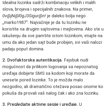
Idealna lozinka sadrži kombinaciju velikih i malih
slova, brojeva i specijalnih znakova. Na primer,
0v@jN@l0gJ3Sigur@n!
je daleko bolja nego
„marko1987“. Najvažnije je da tu lozinku ne
koristite na drugim sajtovima i mejlovima. Ako ste u
iskušenju da sve pamtite istom lozinkom, imajte na
umu da ako jedan sajt bude probijen, svi vaši nalozi
padaju poput domina.
2. Dvofaktorska autentikacija.
Fejsbuk nudi
mogućnost da prilikom logovanja sa nepoznatog
uređaja dobijete SMS sa kodom koji morate da
unesete pored lozinke. To je možda malo
nezgodno, ali dramatično otežava posao onome ko
pokuša da provali vaš nalog čak i ako zna lozinku.
3. Pregledajte aktivne sesije i uređaje.
U