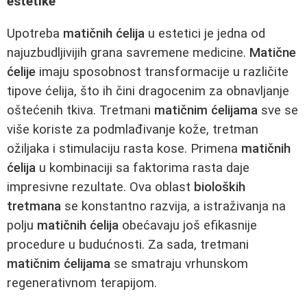
estetike
Upotreba
matičnih ćelija
u estetici je jedna od
najuzbudljivijih grana savremene medicine.
Matične
ćelije
imaju sposobnost transformacije u različite
tipove ćelija, što ih čini dragocenim za obnavljanje
oštećenih tkiva. Tretmani
matičnim ćelijama
sve se
više koriste za podmlađivanje kože, tretman
ožiljaka i stimulaciju rasta kose. Primena
matičnih
ćelija
u kombinaciji sa faktorima rasta daje
impresivne rezultate. Ova oblast
bioloških
tretmana
se konstantno razvija, a istraživanja na
polju
matičnih ćelija
obećavaju još efikasnije
procedure u budućnosti. Za sada, tretmani
matičnim ćelijama
se smatraju vrhunskom
regenerativnom terapijom.