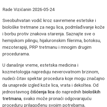
Rade Vizićanin
2026-05-24
Sveobuhvatan vodič kroz savremene estetske i
biološke tretmane za negu lica, podmlađivanje kože
i borbu protiv znakova starenja. Saznajte sve o
hemijskom pilingu, hijaluronskim filerima, botoksu,
mezoterapiji, PRP tretmanu i mnogim drugim
procedurama.
U današnje vreme, estetska medicina i
kozmetologija napreduju neverovatnom brzinom,
nudeći čitav spektar procedura koje mogu značajno
da unaprede izgled kože lica, vrata i dekoltea. Od
jednostavnog
čišćenja lica
do naprednih
bioloških
tretmana
, svako može pronaći odgovarajuću
proceduru prilagođenu svojim potrebama,