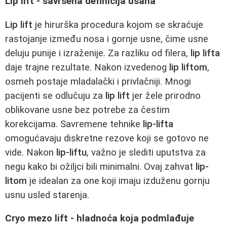
Lip lift - savršena definicija usana
Lip lift
je hirurška procedura kojom se skraćuje
rastojanje između nosa i gornje usne, čime usne
deluju punije i izraženije. Za razliku od filera,
lip lifta
daje trajne rezultate. Nakon izvedenog
lip liftom
,
osmeh postaje mladalački i privlačniji. Mnogi
pacijenti se odlučuju za
lip lift
jer žele prirodno
oblikovane usne bez potrebe za čestim
korekcijama. Savremene tehnike
lip-lifta
omogućavaju diskretne rezove koji se gotovo ne
vide. Nakon
lip-liftu
, važno je slediti uputstva za
negu kako bi ožiljci bili minimalni. Ovaj zahvat
lip-
litom
je idealan za one koji imaju izduženu gornju
usnu usled starenja.
Cryo mezo lift - hladnoća koja podmlađuje