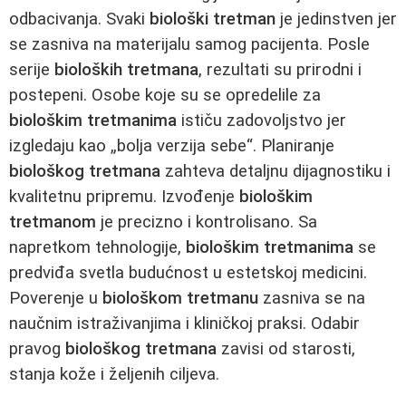
odbacivanja. Svaki
biološki tretman
je jedinstven jer
se zasniva na materijalu samog pacijenta. Posle
serije
bioloških tretmana
, rezultati su prirodni i
postepeni. Osobe koje su se opredelile za
biološkim tretmanima
ističu zadovoljstvo jer
izgledaju kao „bolja verzija sebe“. Planiranje
biološkog tretmana
zahteva detaljnu dijagnostiku i
kvalitetnu pripremu. Izvođenje
biološkim
tretmanom
je precizno i kontrolisano. Sa
napretkom tehnologije,
biološkim tretmanima
se
predviđa svetla budućnost u estetskoj medicini.
Poverenje u
biološkom tretmanu
zasniva se na
naučnim istraživanjima i kliničkoj praksi. Odabir
pravog
biološkog tretmana
zavisi od starosti,
stanja kože i željenih ciljeva.