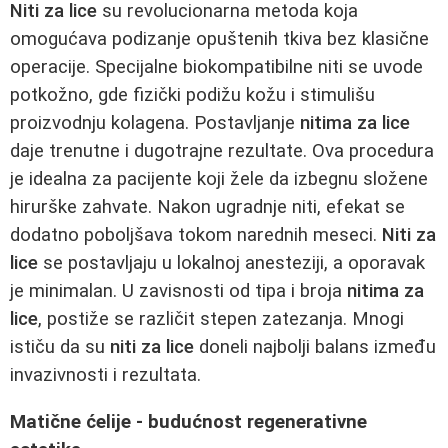
Niti za lice
su revolucionarna metoda koja
omogućava podizanje opuštenih tkiva bez klasične
operacije. Specijalne biokompatibilne niti se uvode
potkožno, gde fizički podižu kožu i stimulišu
proizvodnju kolagena. Postavljanje
nitima za lice
daje trenutne i dugotrajne rezultate. Ova procedura
je idealna za pacijente koji žele da izbegnu složene
hirurške zahvate. Nakon ugradnje n
i
ti, efekat se
dodatno poboljšava tokom narednih meseci.
Niti za
lice
se postavljaju u lokalnoj anesteziji, a oporavak
je minimalan. U zavisnosti od tipa i broja
nitima za
lice
, postiže se različit stepen zatezanja. Mnogi
ističu da su
niti za lice
doneli najbolji balans između
invazivnosti i rezultata.
Matične ćelije - budućnost regenerativne