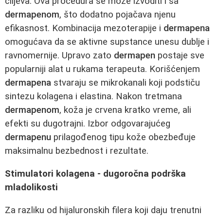
ciljeva. Ova procedura se može izvoditi i sa
dermapenom
, što dodatno pojačava njenu
efikasnost. Kombinacija mezoterapije i
dermapena
omogućava da se aktivne supstance unesu dublje i
ravnomernije. Upravo zato
dermapen
postaje sve
popularniji alat u rukama terapeuta. Korišćenjem
dermapena
stvaraju se mikrokanali koji podstiču
sintezu kolagena i elastina. Nakon tretmana
dermapenom
, koža je crvena kratko vreme, ali
efekti su dugotrajni. Izbor odgovarajućeg
dermapenu
prilagođenog tipu kože obezbeđuje
maksimalnu bezbednost i rezultate.
Stimulatori kolagena - dugoročna podrška
mladolikosti
Za razliku od hijaluronskih filera koji daju trenutni