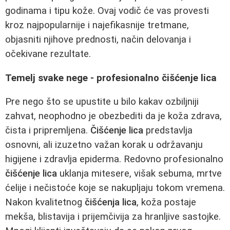
godinama i tipu kože. Ovaj vodič će vas provesti
kroz najpopularnije i najefikasnije tretmane,
objasniti njihove prednosti, način delovanja i
očekivane rezultate.
Temelj svake nege - profesionalno čišćenje lica
Pre nego što se upustite u bilo kakav ozbiljniji
zahvat, neophodno je obezbediti da je koža zdrava,
čista i pripremljena.
Čišćenje lica
predstavlja
osnovni, ali izuzetno važan korak u održavanju
higijene i zdravlja epiderma. Redovno profesionalno
čišćenje lica
uklanja mitesere, višak sebuma, mrtve
ćelije i nečistoće koje se nakupljaju tokom vremena.
Nakon kvalitetnog
čišćenja lica
, koža postaje
mekša, blistavija i prijemčivija za hranljive sastojke.