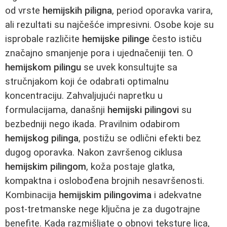
od vrste
hemijskih piligna
, period oporavka varira,
ali rezultati su najčešće impresivni. Osobe koje su
isprobale različite
hemijske pilinge
često ističu
značajno smanjenje pora i ujednačeniji ten. O
hemijskom pilingu
se uvek konsultujte sa
stručnjakom koji će odabrati optimalnu
koncentraciju. Zahvaljujući napretku u
formulacijama, današnji
hemijski pilingovi
su
bezbedniji nego ikada. Pravilnim odabirom
hemijskog pilinga
, postižu se odlični efekti bez
dugog oporavka. Nakon završenog ciklusa
hemijskim pilingom
, koža postaje glatka,
kompaktna i oslobođena brojnih nesavršenosti.
Kombinacija
hemijskim pilingovima
i adekvatne
post-tretmanske nege ključna je za dugotrajne
benefite. Kada razmišljate o obnovi teksture lica,