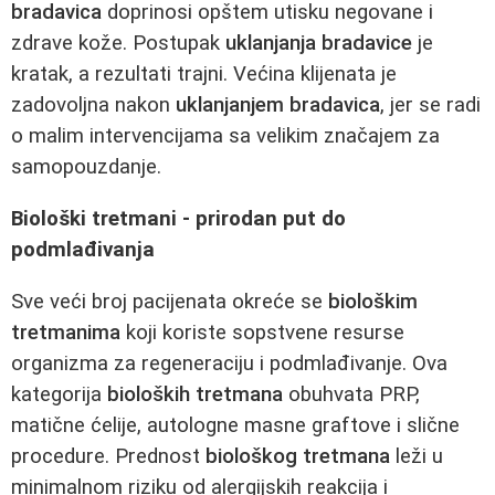
bradavica
doprinosi opštem utisku negovane i
zdrave kože. Postupak
uklanjanja bradavice
je
kratak, a rezultati trajni. Većina klijenata je
zadovoljna nakon
uklanjanjem bradavica
, jer se radi
o malim intervencijama sa velikim značajem za
samopouzdanje.
Biološki tretmani - prirodan put do
podmlađivanja
Sve veći broj pacijenata okreće se
biološkim
tretmanima
koji koriste sopstvene resurse
organizma za regeneraciju i podmlađivanje. Ova
kategorija
bioloških tretmana
obuhvata PRP,
matične ćelije, autologne masne graftove i slične
procedure. Prednost
biološkog tretmana
leži u
minimalnom riziku od alergijskih reakcija i