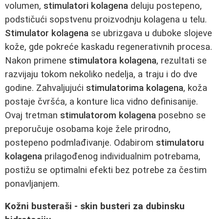
volumen,
stimulatori kolagena
deluju postepeno,
podstičući sopstvenu proizvodnju kolagena u telu.
Stimulator kolagena
se ubrizgava u duboke slojeve
kože, gde pokreće kaskadu regenerativnih procesa.
Nakon primene
stimulatora kolagena
, rezultati se
razvijaju tokom nekoliko nedelja, a traju i do dve
godine. Zahvaljujući
stimulatorima kolagena
, koža
postaje čvršća, a konture lica vidno definisanije.
Ovaj tretman
stimulatorom kolagena
posebno se
preporučuje osobama koje žele prirodno,
postepeno podmlađivanje. Odabirom
stimulatoru
kolagena
prilagođenog individualnim potrebama,
postižu se optimalni efekti bez potrebe za čestim
ponavljanjem.
Kožni busteraši - skin busteri za dubinsku