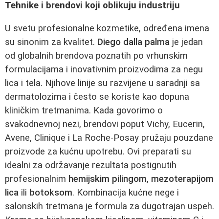
Tehnike i brendovi koji oblikuju industriju
U svetu profesionalne kozmetike, određena imena
su sinonim za kvalitet.
Diego dalla palma
je jedan
od globalnih brendova poznatih po vrhunskim
formulacijama i inovativnim proizvodima za negu
lica i tela. Njihove linije su razvijene u saradnji sa
dermatolozima i često se koriste kao dopuna
kliničkim tretmanima. Kada govorimo o
svakodnevnoj nezi, brendovi poput Vichy, Eucerin,
Avene, Clinique i La Roche-Posay pružaju pouzdane
proizvode za kućnu upotrebu. Ovi preparati su
idealni za održavanje rezultata postignutih
profesionalnim
hemijskim pilingom
,
mezoterapijom
lica
ili
botoksom
. Kombinacija kućne nege i
salonskih tretmana je formula za dugotrajan uspeh.