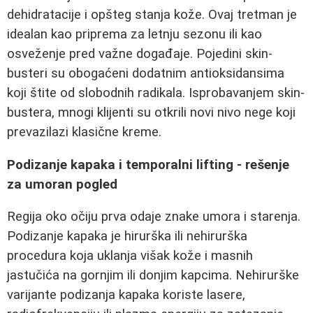
dehidratacije i opšteg stanja kože. Ovaj tretman je
idealan kao priprema za letnju sezonu ili kao
osveženje pred važne događaje. Pojedini skin-
busteri su obogaćeni dodatnim antioksidansima
koji štite od slobodnih radikala. Isprobavanjem skin-
bustera, mnogi klijenti su otkrili novi nivo nege koji
prevazilazi klasične kreme.
Podizanje kapaka i temporalni lifting - rešenje
za umoran pogled
Regija oko očiju prva odaje znake umora i starenja.
Podizanje kapaka je hirurška ili nehirurška
procedura koja uklanja višak kože i masnih
jastučića na gornjim ili donjim kapcima. Nehirurške
varijante podizanja kapaka koriste lasere,