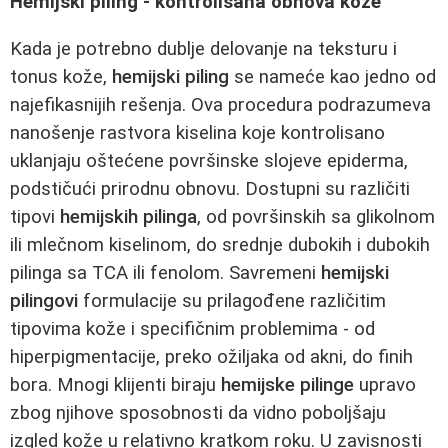
Hemijski piling - kontrolisana obnova kože
Kada je potrebno dublje delovanje na teksturu i
tonus kože,
hemijski piling
se nameće kao jedno od
najefikasnijih rešenja. Ova procedura podrazumeva
nanošenje rastvora kiselina koje kontrolisano
uklanjaju oštećene površinske slojeve epiderma,
podstičući prirodnu obnovu. Dostupni su različiti
tipovi
hemijskih pilinga
, od površinskih sa glikolnom
ili mlečnom kiselinom, do srednje dubokih i dubokih
pilinga sa TCA ili fenolom. Savremeni
hemijski
pilingovi
formulacije su prilagođene različitim
tipovima kože i specifičnim problemima - od
hiperpigmentacije, preko ožiljaka od akni, do finih
bora. Mnogi klijenti biraju
hemijske pilinge
upravo
zbog njihove sposobnosti da vidno poboljšaju
izgled kože u relativno kratkom roku. U zavisnosti