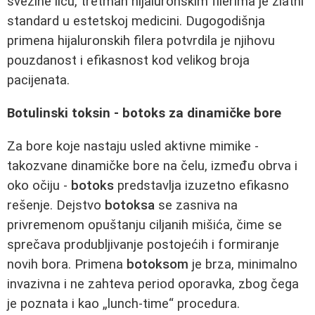
svežine licu, tretman hijaluronskim filerima je zlatni
standard u estetskoj medicini. Dugogodišnja
primena hijaluronskih filera potvrdila je njihovu
pouzdanost i efikasnost kod velikog broja
pacijenata.
Botulinski toksin - botoks za dinamičke bore
Za bore koje nastaju usled aktivne mimike -
takozvane dinamičke bore na čelu, između obrva i
oko očiju -
botoks
predstavlja izuzetno efikasno
rešenje. Dejstvo
botoksa
se zasniva na
privremenom opuštanju ciljanih mišića, čime se
sprečava produbljivanje postojećih i formiranje
novih bora. Primena
botoksom
je brza, minimalno
invazivna i ne zahteva period oporavka, zbog čega
je poznata i kao „lunch-time“ procedura.