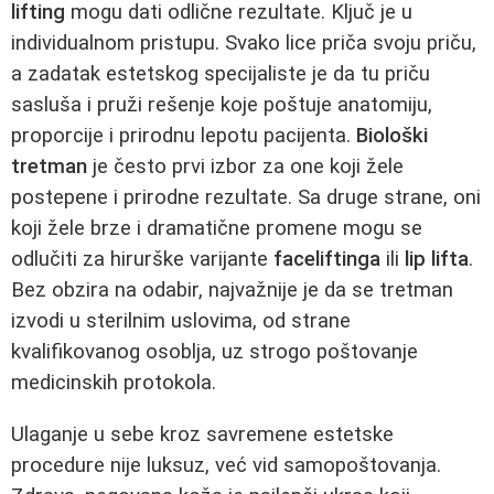
lifting
mogu dati odlične rezultate. Ključ je u
individualnom pristupu. Svako lice priča svoju priču,
a zadatak estetskog specijaliste je da tu priču
sasluša i pruži rešenje koje poštuje anatomiju,
proporcije i prirodnu lepotu pacijenta.
Biološki
tretman
je često prvi izbor za one koji žele
postepene i prirodne rezultate. Sa druge strane, oni
koji žele brze i dramatične promene mogu se
odlučiti za hirurške varijante
faceliftinga
ili
lip lifta
.
Bez obzira na odabir, najvažnije je da se tretman
izvodi u sterilnim uslovima, od strane
kvalifikovanog osoblja, uz strogo poštovanje
medicinskih protokola.
Ulaganje u sebe kroz savremene estetske
procedure nije luksuz, već vid samopoštovanja.