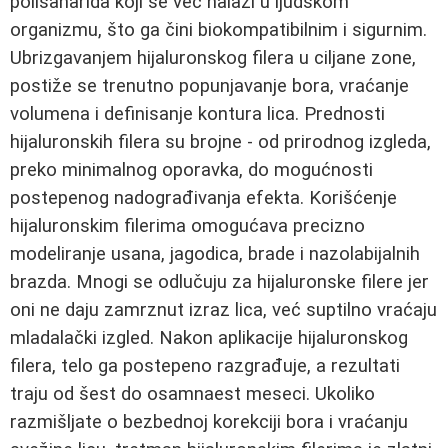
polisaharida koji se već nalazi u ljudskom
organizmu, što ga čini biokompatibilnim i sigurnim.
Ubrizgavanjem hijaluronskog filera u ciljane zone,
postiže se trenutno popunjavanje bora, vraćanje
volumena i definisanje kontura lica. Prednosti
hijaluronskih filera su brojne - od prirodnog izgleda,
preko minimalnog oporavka, do mogućnosti
postepenog nadograđivanja efekta. Korišćenje
hijaluronskim filerima omogućava precizno
modeliranje usana, jagodica, brade i nazolabijalnih
brazda. Mnogi se odlučuju za hijaluronske filere jer
oni ne daju zamrznut izraz lica, već suptilno vraćaju
mladalački izgled. Nakon aplikacije hijaluronskog
filera, telo ga postepeno razgrađuje, a rezultati
traju od šest do osamnaest meseci. Ukoliko
razmišljate o bezbednoj korekciji bora i vraćanju