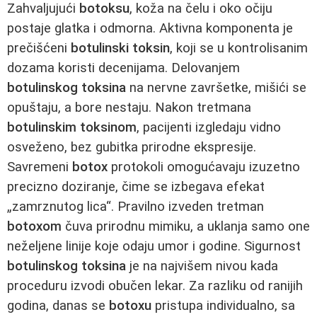
Zahvaljujući
botoksu
, koža na čelu i oko očiju
postaje glatka i odmorna. Aktivna komponenta je
prečišćeni
botulinski toksin
, koji se u kontrolisanim
dozama koristi decenijama. Delovanjem
botulinskog toksina
na nervne završetke, mišići se
opuštaju, a bore nestaju. Nakon tretmana
botulinskim toksinom
, pacijenti izgledaju vidno
osveženo, bez gubitka prirodne ekspresije.
Savremeni
botox
protokoli omogućavaju izuzetno
precizno doziranje, čime se izbegava efekat
„zamrznutog lica“. Pravilno izveden tretman
botoxom
čuva prirodnu mimiku, a uklanja samo one
neželjene linije koje odaju umor i godine. Sigurnost
botulinskog toksina
je na najvišem nivou kada
proceduru izvodi obučen lekar. Za razliku od ranijih
godina, danas se
botoxu
pristupa individualno, sa