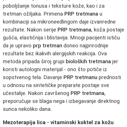
poboljšanje tonusa i teksture kože, kao i za
tretman ožiljaka. Primena
PRP tretmana
u
kombinaciji sa mikroneedlingom daje izvanredne
rezultate. Nakon serije
PRP tretmana
, koža postaje
gušća, elastičnija i blistavija. Mnogi pacijenti ističu
da je upravo
prp tretman
doneo najprirodnije
rezultate bez ikakvih alergijskih reakcija. Ova
metoda pripada široj grupi
bioloških tretmana
jer
koristi autologni materijal - ono što potiče iz
sopstvenog tela. Davanje
PRP tretmanu
prednosti
u odnosu na sintetičke preparate postaje sve
učestalije. Nakon završenog
PRP tretmana
,
preporučuje se blaga nega i izbegavanje direktnog
sunca nekoliko dana.
Mezoterapija lica - vitaminski koktel za kožu