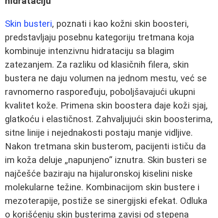
hidrataciju
Skin busteri
, poznati i kao kožni skin boosteri,
predstavljaju posebnu kategoriju tretmana koja
kombinuje intenzivnu hidrataciju sa blagim
zatezanjem. Za razliku od klasičnih filera, skin
bustera ne daju volumen na jednom mestu, već se
ravnomerno raspoređuju, poboljšavajući ukupni
kvalitet kože. Primena skin boostera daje koži sjaj,
glatkoću i elastičnost. Zahvaljujući skin boosterima,
sitne linije i nejednakosti postaju manje vidljive.
Nakon tretmana skin busterom, pacijenti ističu da
im koža deluje „napunjeno“ iznutra. Skin busteri se
najčešće baziraju na hijaluronskoj kiselini niske
molekularne težine. Kombinacijom skin bustere i
mezoterapije, postiže se sinergijski efekat. Odluka
o korišćenju skin busterima zavisi od stepena