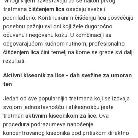
Mnogi klijenti izveštavaju da se nakon prvog
tretmana
čišćenjem lica
osećaju sveže i
podmlađeno. Kontinuiranim
čišćenju lica
posvećuju
posebnu pažnju svi oni koji žele dugoročno
očuvanu i negovanu kožu. U kombinaciji sa
odgovarajućom kućnom rutinom, profesionalno
čišćenjem lica
čini temelj na kome se grade svi dalji
rezultati.
Aktivni kiseonik za lice - dah svežine za umoran
ten
Jedan od sve popularnijih tretmana koji se izdvaja
svojom jednostavnošću i efikasnošću jeste
tretman
aktivnim kiseonikom za lice
. Ova
procedura podrazumeva nanošenje
koncentrovanog kiseonika pod pritiskom direktno