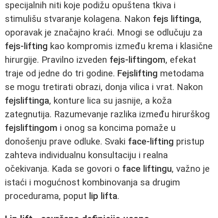
specijalnih niti koje podižu opuštena tkiva i
stimulišu stvaranje kolagena. Nakon
fejs liftinga
,
oporavak je značajno kraći. Mnogi se odlučuju za
fejs-lifting
kao kompromis između krema i klasične
hirurgije. Pravilno izveden
fejs-liftingom
, efekat
traje od jedne do tri godine.
Fejslifting
metodama
se mogu tretirati obrazi, donja vilica i vrat. Nakon
fejsliftinga
, konture lica su jasnije, a koža
zategnutija. Razumevanje razlika između hirurškog
fejsliftingom
i onog sa koncima pomaže u
donošenju prave odluke. Svaki
face-lifting
pristup
zahteva individualnu konsultaciju i realna
očekivanja. Kada se govori o
face liftingu
, važno je
istaći i mogućnost kombinovanja sa drugim
procedurama, poput
lip lifta
.