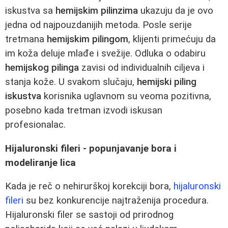
iskustva sa
hemijskim pilinzima
ukazuju da je ovo
jedna od najpouzdanijih metoda. Posle serije
tretmana
hemijskim pilingom
, klijenti primećuju da
im koža deluje mlađe i svežije. Odluka o odabiru
hemijskog pilinga
zavisi od individualnih ciljeva i
stanja kože. U svakom slučaju,
hemijski piling
iskustva
korisnika uglavnom su veoma pozitivna,
posebno kada tretman izvodi iskusan
profesionalac.
Hijaluronski fileri - popunjavanje bora i
modeliranje lica
Kada je reč o nehirurškoj korekciji bora,
hijaluronski
fileri
su bez konkurencije najtraženija procedura.
Hijaluronski filer se sastoji od prirodnog