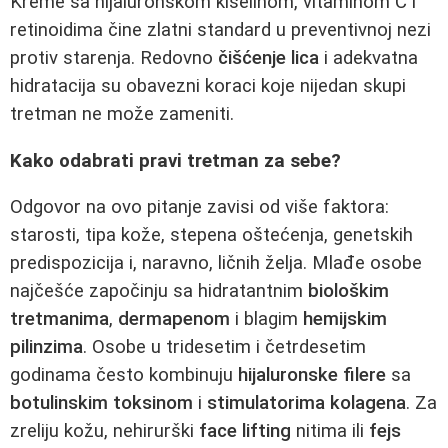
Kreme sa hijaluronskom kiselinom, vitaminom C i
retinoidima čine zlatni standard u preventivnoj nezi
protiv starenja. Redovno
čišćenje lica
i adekvatna
hidratacija su obavezni koraci koje nijedan skupi
tretman ne može zameniti.
Kako odabrati pravi tretman za sebe?
Odgovor na ovo pitanje zavisi od više faktora:
starosti, tipa kože, stepena oštećenja, genetskih
predispozicija i, naravno, ličnih želja. Mlađe osobe
najčešće započinju sa hidratantnim
biološkim
tretmanima
,
dermapenom
i blagim
hemijskim
pilinzima
. Osobe u tridesetim i četrdesetim
godinama često kombinuju
hijaluronske filere
sa
botulinskim toksinom
i
stimulatorima kolagena
. Za
zreliju kožu, nehirurški
face lifting
nitima ili
fejs