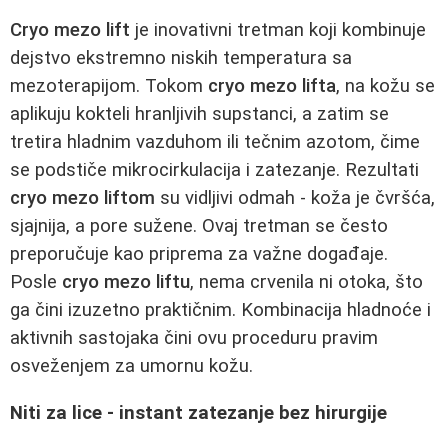
Cryo mezo lift
je inovativni tretman koji kombinuje
dejstvo ekstremno niskih temperatura sa
mezoterapijom. Tokom
cryo mezo lifta
, na kožu se
aplikuju kokteli hranljivih supstanci, a zatim se
tretira hladnim vazduhom ili tečnim azotom, čime
se podstiče mikrocirkulacija i zatezanje. Rezultati
cryo mezo liftom
su vidljivi odmah - koža je čvršća,
sjajnija, a pore sužene. Ovaj tretman se često
preporučuje kao priprema za važne događaje.
Posle
cryo mezo liftu
, nema crvenila ni otoka, što
ga čini izuzetno praktičnim. Kombinacija hladnoće i
aktivnih sastojaka čini ovu proceduru pravim
osveženjem za umornu kožu.
Niti za lice - instant zatezanje bez hirurgije