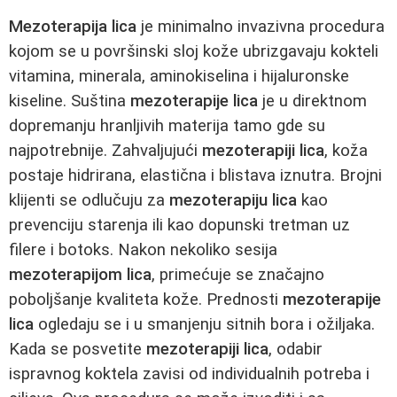
Mezoterapija lica
je minimalno invazivna procedura
kojom se u površinski sloj kože ubrizgavaju kokteli
vitamina, minerala, aminokiselina i hijaluronske
kiseline. Suština
mezoterapije lica
je u direktnom
dopremanju hranljivih materija tamo gde su
najpotrebnije. Zahvaljujući
mezoterapiji lica
, koža
postaje hidrirana, elastična i blistava iznutra. Brojni
klijenti se odlučuju za
mezoterapiju lica
kao
prevenciju starenja ili kao dopunski tretman uz
filere i botoks. Nakon nekoliko sesija
mezoterapijom lica
, primećuje se značajno
poboljšanje kvaliteta kože. Prednosti
mezoterapije
lica
ogledaju se i u smanjenju sitnih bora i ožiljaka.
Kada se posvetite
mezoterapiji lica
, odabir
ispravnog koktela zavisi od individualnih potreba i