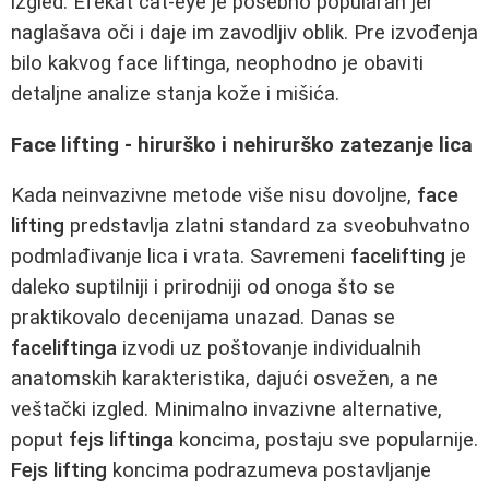
izgled. Efekat cat-eye je posebno popularan jer
naglašava oči i daje im zavodljiv oblik. Pre izvođenja
bilo kakvog face liftinga, neophodno je obaviti
detaljne analize stanja kože i mišića.
Face lifting - hirurško i nehirurško zatezanje lica
Kada neinvazivne metode više nisu dovoljne,
face
lifting
predstavlja zlatni standard za sveobuhvatno
podmlađivanje lica i vrata. Savremeni
facelifting
je
daleko suptilniji i prirodniji od onoga što se
praktikovalo decenijama unazad. Danas se
faceliftinga
izvodi uz poštovanje individualnih
anatomskih karakteristika, dajući osvežen, a ne
veštački izgled. Minimalno invazivne alternative,
poput
fejs liftinga
koncima, postaju sve popularnije.
Fejs lifting
koncima podrazumeva postavljanje