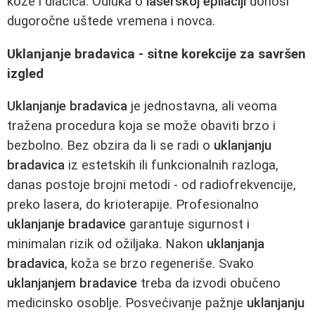
kože i dlačica. Odluka o
laserskoj epilaciji
donosi
dugoročne uštede vremena i novca.
Uklanjanje bradavica - sitne korekcije za savršen
izgled
Uklanjanje bradavica
je jednostavna, ali veoma
tražena procedura koja se može obaviti brzo i
bezbolno. Bez obzira da li se radi o
uklanjanju
bradavica
iz estetskih ili funkcionalnih razloga,
danas postoje brojni metodi - od radiofrekvencije,
preko lasera, do krioterapije. Profesionalno
uklanjanje bradavice
garantuje sigurnost i
minimalan rizik od ožiljaka. Nakon
uklanjanja
bradavica
, koža se brzo regeneriše. Svako
uklanjanjem bradavice
treba da izvodi obučeno
medicinsko osoblje. Posvećivanje pažnje
uklanjanju