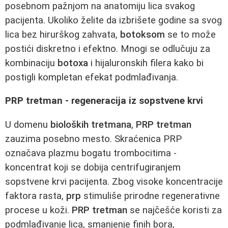
posebnom pažnjom na anatomiju lica svakog
pacijenta. Ukoliko želite da izbrišete godine sa svog
lica bez hirurškog zahvata,
botoksom
se to može
postići diskretno i efektno. Mnogi se odlučuju za
kombinaciju
botoxa
i hijaluronskih filera kako bi
postigli kompletan efekat podmlađivanja.
PRP tretman - regeneracija iz sopstvene krvi
U domenu
bioloških tretmana
,
PRP tretman
zauzima posebno mesto. Skraćenica PRP
označava plazmu bogatu trombocitima -
koncentrat koji se dobija centrifugiranjem
sopstvene krvi pacijenta. Zbog visoke koncentracije
faktora rasta,
prp
stimuliše prirodne regenerativne
procese u koži.
PRP tretman
se najčešće koristi za
podmlađivanje lica, smanjenje finih bora,