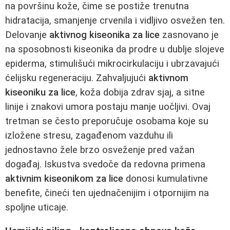
na površinu kože, čime se postiže trenutna
hidratacija, smanjenje crvenila i vidljivo osvežen ten.
Delovanje
aktivnog kiseonika za lice
zasnovano je
na sposobnosti kiseonika da prodre u dublje slojeve
epiderma, stimulišući mikrocirkulaciju i ubrzavajući
ćelijsku regeneraciju. Zahvaljujući
aktivnom
kiseoniku za lice
, koža dobija zdrav sjaj, a sitne
linije i znakovi umora postaju manje uočljivi. Ovaj
tretman se često preporučuje osobama koje su
izložene stresu, zagađenom vazduhu ili
jednostavno žele brzo osveženje pred važan
događaj. Iskustva svedoče da redovna primena
aktivnim kiseonikom za lice
donosi kumulativne
benefite, čineći ten ujednačenijim i otpornijim na
spoljne uticaje.