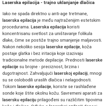
Laserska epilacija - trajno uklanjanje dlačica
Iako ne spada direktno u anti-age tretmane,
laserska epilacija
je među najtraženijim estetskim
procedurama.
Laserska epilacija
koristi
koncentrisanu svetlost za uništavanje folikula
dlake, čime se postiže trajno smanjenje maljavosti.
Nakon nekoliko sesija
laserske epilacije
, koža
postaje glatka i bez iritacija koje izazivaju
tradicionalne metode depilacije. Prednosti
laserske
epilacije
su brojne - preciznost, brzina i
dugotrajnost. Zahvaljujući
laserskoj epilaciji
, mnogi
su se oslobodili uraslih dlačica i nelagodnosti.
Tokom
laserske epilacije
, koriste se rashlađene
sonde koje štite okolnu kožu. Savremeni aparati za
lasersku epilaciju
prilagođeni su različitim tipovima