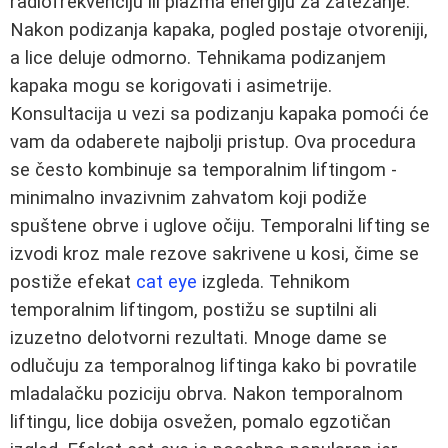
radiofrekvenciju ili plazma energiju za zatezanje.
Nakon podizanja kapaka, pogled postaje otvoreniji,
a lice deluje odmorno. Tehnikama podizanjem
kapaka mogu se korigovati i asimetrije.
Konsultacija u vezi sa podizanju kapaka pomoći će
vam da odaberete najbolji pristup. Ova procedura
se često kombinuje sa temporalnim liftingom -
minimalno invazivnim zahvatom koji podiže
spuštene obrve i uglove očiju. Temporalni lifting se
izvodi kroz male rezove sakrivene u kosi, čime se
postiže efekat
cat eye
izgleda. Tehnikom
temporalnim liftingom, postižu se suptilni ali
izuzetno delotvorni rezultati. Mnoge dame se
odlučuju za temporalnog liftinga kako bi povratile
mladalačku poziciju obrva. Nakon temporalnom
liftingu, lice dobija osvežen, pomalo egzotičan