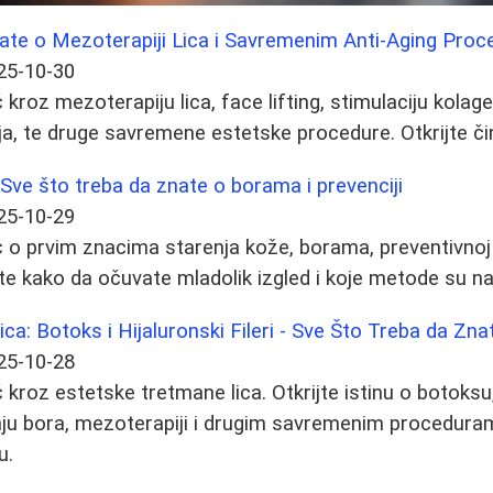
nate o Mezoterapiji Lica i Savremenim Anti-Aging Pro
25-10-30
kroz mezoterapiju lica, face lifting, stimulaciju kola
rija, te druge savremene estetske procedure. Otkrijte čin
 Sve što treba da znate o borama i prevenciji
25-10-29
o prvim znacima starenja kože, borama, preventivnoj 
e kako da očuvate mladolik izgled i koje metode su naj
ca: Botoks i Hijaluronski Fileri - Sve Što Treba da Zna
25-10-28
kroz estetske tretmane lica. Otkrijte istinu o botoksu
nju bora, mezoterapiji i drugim savremenim procedurama
u.