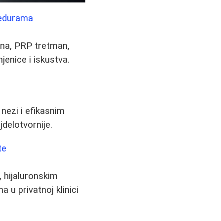
cedurama
gena, PRP tretman,
jenice i iskustva.
nezi i efikasnim
delotvornije.
te
, hijaluronskim
 u privatnoj klinici