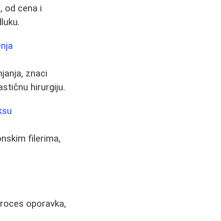
, od cena i
luku.
enja
janja, znaci
stičnu hirurgiju.
ksu
onskim filerima,
 proces oporavka,