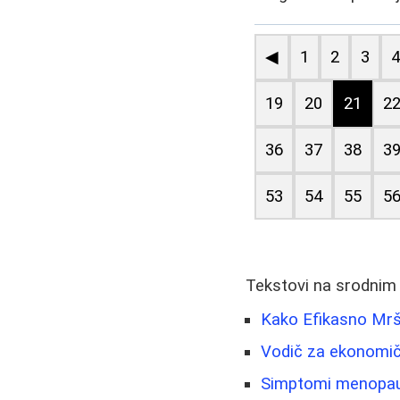
◀
1
2
3
19
20
21
2
36
37
38
3
53
54
55
5
Tekstovi na srodnim
Kako Efikasno Mrš
Vodič za ekonomično
Simptomi menopauze