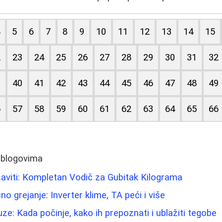
4
5
6
7
8
9
10
11
12
13
14
15
2
23
24
25
26
27
28
29
30
31
32
9
40
41
42
43
44
45
46
47
48
49
6
57
58
59
60
61
62
63
64
65
66
 blogovima
aviti: Kompletan Vodič za Gubitak Kilograma
 grejanje: Inverter klime, TA peći i više
: Kada počinje, kako ih prepoznati i ublažiti tegobe