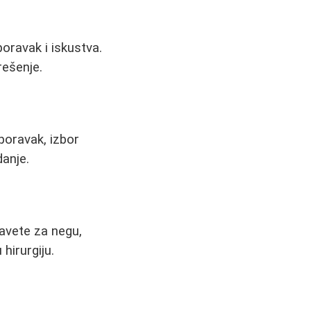
poravak i iskustva.
rešenje.
poravak, izbor
anje.
savete za negu,
hirurgiju.