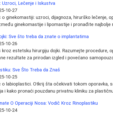
 Uzroci, Lečenje i Iskustva
25-10-27
o ginekomastiji: uzroci, dijagnoza, hirurško lečenje, o
zmeđu ginekomastije i lipomastije i pronađite najbolje 
dojki: Sve što treba da znate o implantatima
25-10-26
kroz estetsku hirurgiju dojki. Razumejte procedure, o
ane rezultate za prirodan izgled i povećano samopouzd
stiku: Sve Što Treba da Znaš
25-10-25
o labioplastici. Otkrij šta očekivati tokom oporavka, 
ja i kako pronaći pouzdanu privatnu kliniku za plastičnu 
nate O Operaciji Nosa: Vodič Kroz Rinoplastiku
25-10-24