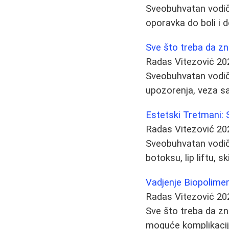
Sveobuhvatan vodič o
oporavka do boli i 
Sve što treba da zn
Radas Vitezović
20
Sveobuhvatan vodič
upozorenja, veza sa 
Estetski Tretmani: 
Radas Vitezović
20
Sveobuhvatan vodič 
botoksu, lip liftu,
Vadjenje Biopolimer
Radas Vitezović
20
Sve što treba da zn
moguće komplikacije 