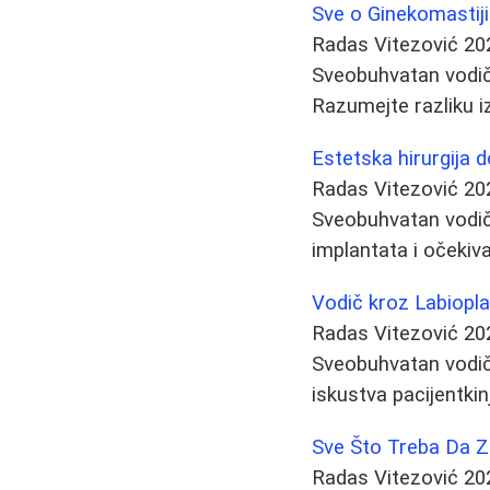
Sve o Ginekomastiji:
Radas Vitezović
20
Sveobuhvatan vodič 
Razumejte razliku i
Estetska hirurgija 
Radas Vitezović
20
Sveobuhvatan vodič 
implantata i očekiv
Vodič kroz Labiopla
Radas Vitezović
20
Sveobuhvatan vodič 
iskustva pacijentkin
Sve Što Treba Da Z
Radas Vitezović
20