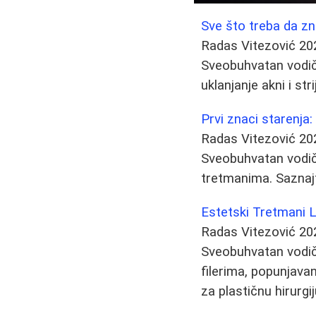
Sve što treba da z
Radas Vitezović
20
Sveobuhvatan vodič 
uklanjanje akni i st
Prvi znaci starenja:
Radas Vitezović
20
Sveobuhvatan vodič 
tretmanima. Saznajt
Estetski Tretmani Li
Radas Vitezović
20
Sveobuhvatan vodič 
filerima, popunjava
za plastičnu hirurgij