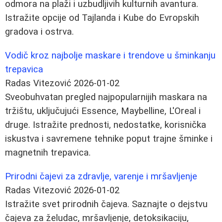
odmora na plaži i uzbudljivih kulturnih avantura.
Istražite opcije od Tajlanda i Kube do Evropskih
gradova i ostrva.
Vodič kroz najbolje maskare i trendove u šminkanju
trepavica
Radas Vitezović
2026-01-02
Sveobuhvatan pregled najpopularnijih maskara na
tržištu, uključujući Essence, Maybelline, L'Oreal i
druge. Istražite prednosti, nedostatke, korisnička
iskustva i savremene tehnike poput trajne šminke i
magnetnih trepavica.
Prirodni čajevi za zdravlje, varenje i mršavljenje
Radas Vitezović
2026-01-02
Istražite svet prirodnih čajeva. Saznajte o dejstvu
čajeva za želudac, mršavljenje, detoksikaciju,