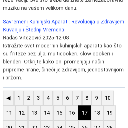
muziku na vašem velikom danu.
Savremeni Kuhinjski Aparati: Revolucija u Zdravijem
Kuvanju i Štednji Vremena
Radas Vitezović
2025-12-08
Istražite svet modernih kuhinjskih aparata kao što
su friteze bez ulja, multicookeri, slow cookeri i
blenderi. Otkrijte kako oni promenjaju način
pripreme hrane, čineći je zdravijom, jednostavnijom
i bržom.
◀
1
2
3
4
5
6
7
8
9
10
11
12
13
14
15
16
17
18
19
20
21
22
23
24
25
26
27
28