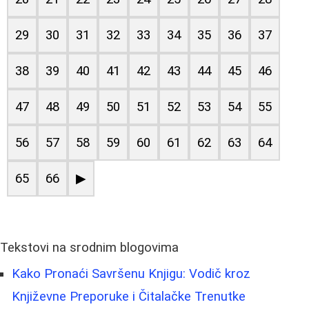
29
30
31
32
33
34
35
36
37
38
39
40
41
42
43
44
45
46
47
48
49
50
51
52
53
54
55
56
57
58
59
60
61
62
63
64
65
66
▶
Tekstovi na srodnim blogovima
Kako Pronaći Savršenu Knjigu: Vodič kroz
Književne Preporuke i Čitalačke Trenutke