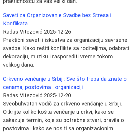
praktičnošću za vaš veliki dan.
Saveti za Organizovanje Svadbe bez Stresa i
Konflikata
Radas Vitezović
2025-12-26
Praktični saveti i iskustva za organizaciju savršene
svadbe. Kako rešiti konflikte sa roditeljima, odabrati
dekoraciju, muziku i rasporediti vreme tokom
velikog dana.
Crkveno venčanje u Srbiji: Sve što treba da znate o
cenama, postovima i organizaciji
Radas Vitezović
2025-12-20
Sveobuhvatan vodič za crkveno venčanje u Srbiji.
Otkrijte koliko košta venčanje u crkvi, kako se
zakazuje termin, koje su potrebne stvari, pravila o
postovima i kako se nositi sa organizacionim