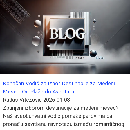
Konačan Vodič za Izbor Destinacije za Medeni
Mesec: Od Plaža do Avantura
Radas Vitezović
2026-01-03
Zbunjeni izborom destinacije za medeni mesec?
Naš sveobuhvatni vodić pomaže parovima da
pronađu savršenu ravnotežu između romantičnog