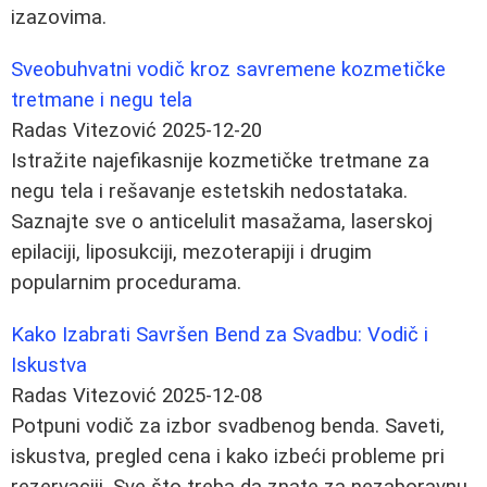
izazovima.
Sveobuhvatni vodič kroz savremene kozmetičke
tretmane i negu tela
Radas Vitezović
2025-12-20
Istražite najefikasnije kozmetičke tretmane za
negu tela i rešavanje estetskih nedostataka.
Saznajte sve o anticelulit masažama, laserskoj
epilaciji, liposukciji, mezoterapiji i drugim
popularnim procedurama.
Kako Izabrati Savršen Bend za Svadbu: Vodič i
Iskustva
Radas Vitezović
2025-12-08
Potpuni vodič za izbor svadbenog benda. Saveti,
iskustva, pregled cena i kako izbeći probleme pri
rezervaciji. Sve što treba da znate za nezaboravnu