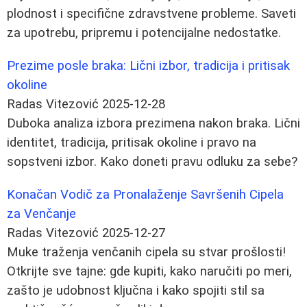
plodnost i specifične zdravstvene probleme. Saveti
za upotrebu, pripremu i potencijalne nedostatke.
Prezime posle braka: Lični izbor, tradicija i pritisak
okoline
Radas Vitezović
2025-12-28
Duboka analiza izbora prezimena nakon braka. Lični
identitet, tradicija, pritisak okoline i pravo na
sopstveni izbor. Kako doneti pravu odluku za sebe?
Konačan Vodič za Pronalaženje Savršenih Cipela
za Venčanje
Radas Vitezović
2025-12-27
Muke traženja venčanih cipela su stvar prošlosti!
Otkrijte sve tajne: gde kupiti, kako naručiti po meri,
zašto je udobnost ključna i kako spojiti stil sa