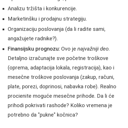
Analizu tržišta i konkurencije.
Marketinšku i prodajnu strategiju.
Organizaciju poslovanja (da li radite sami,
angažujete radnike?).
Finansijsku prognozu:
Ovo je
najvažniji deo
.
Detaljno izračunajte sve početne troškove
(oprema, adaptacija lokala, registracija), kao i
mesečne troškove poslovanja (zakup, računi,
plate, porezi, doprinosi, nabavka robe). Realno
procienite moguće mesečne prihode. Da li će
prihodi pokrivati rashode? Koliko vremena je
potrebno da "pukne" kočnica?