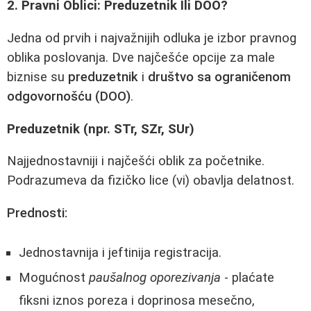
2. Pravni Oblici: Preduzetnik Ili DOO?
Jedna od prvih i najvažnijih odluka je izbor pravnog
oblika poslovanja. Dve najčešće opcije za male
biznise su
preduzetnik
i
društvo sa ograničenom
odgovornošću (DOO)
.
Preduzetnik (npr. STr, SZr, SUr)
Najjednostavniji i najčešći oblik za početnike.
Podrazumeva da fizičko lice (vi) obavlja delatnost.
Prednosti:
Jednostavnija i jeftinija registracija.
Mogućnost
paušalnog oporezivanja
- plaćate
fiksni iznos poreza i doprinosa mesečno,