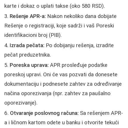
karte i dokaz o uplati takse (oko 580 RSD).
Rešenje APR-a:
Nakon nekoliko dana dobijate
Rešenje o registraciji, koje sadrži i vaš Poreski
identifikacioni broj (PIB).
Izrada pečata:
Po dobijanju rešenja, izradite
pečat preduzetnika.
Poreska uprava:
APR prosleđuje podatke
poreskoj upravi. Oni će vas pozvati da donesete
dokumentaciju i podnesete zahtev za određivanje
načina oporezivanja (npr. zahtev za paušalno
oporezivanje).
Otvaranje poslovnog računa:
Sa rešenjem APR-
a i ličnom kartom odete u banku i otvorite tekući