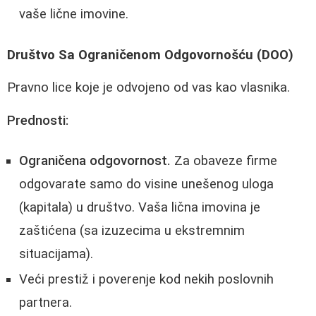
vaše lične imovine.
Društvo Sa Ograničenom Odgovornošću (DOO)
Pravno lice koje je odvojeno od vas kao vlasnika.
Prednosti:
Ograničena odgovornost.
Za obaveze firme
odgovarate samo do visine unešenog uloga
(kapitala) u društvo. Vaša lična imovina je
zaštićena (sa izuzecima u ekstremnim
situacijama).
Veći prestiž i poverenje kod nekih poslovnih
partnera.