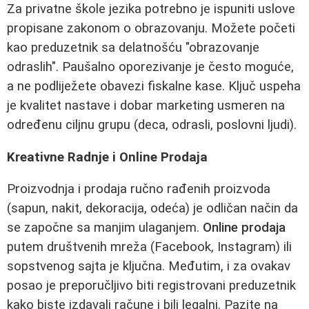
Za privatne škole jezika potrebno je ispuniti uslove
propisane zakonom o obrazovanju. Možete početi
kao preduzetnik sa delatnošću "obrazovanje
odraslih". Paušalno oporezivanje je često moguće,
a ne podliježete obavezi fiskalne kase. Ključ uspeha
je kvalitet nastave i dobar marketing usmeren na
određenu ciljnu grupu (deca, odrasli, poslovni ljudi).
Kreativne Radnje i Online Prodaja
Proizvodnja i prodaja ručno rađenih proizvoda
(sapun, nakit, dekoracija, odeća) je odličan način da
se započne sa manjim ulaganjem.
Online prodaja
putem društvenih mreža (Facebook, Instagram) ili
sopstvenog sajta je ključna. Međutim, i za ovakav
posao je preporučljivo biti registrovani preduzetnik
kako biste izdavali račune i bili legalni. Pazite na