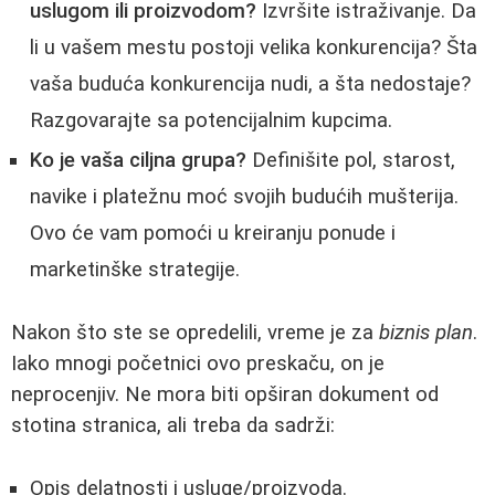
uslugom ili proizvodom?
Izvršite istraživanje. Da
li u vašem mestu postoji velika konkurencija? Šta
vaša buduća konkurencija nudi, a šta nedostaje?
Razgovarajte sa potencijalnim kupcima.
Ko je vaša ciljna grupa?
Definišite pol, starost,
navike i platežnu moć svojih budućih mušterija.
Ovo će vam pomoći u kreiranju ponude i
marketinške strategije.
Nakon što ste se opredelili, vreme je za
biznis plan
.
Iako mnogi početnici ovo preskaču, on je
neprocenjiv. Ne mora biti opširan dokument od
stotina stranica, ali treba da sadrži:
Opis delatnosti i usluge/proizvoda.