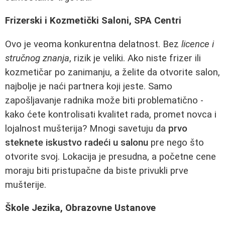
Frizerski i Kozmetički Saloni, SPA Centri
Ovo je veoma konkurentna delatnost. Bez
licence i
stručnog znanja
, rizik je veliki. Ako niste frizer ili
kozmetičar po zanimanju, a želite da otvorite salon,
najbolje je naći partnera koji jeste. Samo
zapošljavanje radnika može biti problematično -
kako ćete kontrolisati kvalitet rada, promet novca i
lojalnost mušterija? Mnogi savetuju da
prvo
steknete iskustvo radeći u salonu
pre nego što
otvorite svoj. Lokacija je presudna, a početne cene
moraju biti pristupačne da biste privukli prve
mušterije.
Škole Jezika, Obrazovne Ustanove