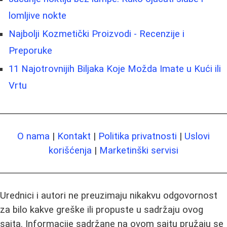
lomljive nokte
Najbolji Kozmetički Proizvodi - Recenzije i
Preporuke
11 Najotrovnijih Biljaka Koje Možda Imate u Kući ili
Vrtu
O nama
|
Kontakt
|
Politika privatnosti
|
Uslovi
korišćenja
|
Marketinški servisi
Urednici i autori ne preuzimaju nikakvu odgovornost
za bilo kakve greške ili propuste u sadržaju ovog
sajta. Informacije sadržane na ovom sajtu pružaju se