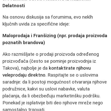
Delatnosti
Na osnovu diskusija sa forumima, evo neklh
ključnih uvida za specifične ideje:
Maloprodaja i Franšizing (npr. prodaja proizvoda
poznatih brandova)
Ako razmišljate o prodaji proizvoda određenog
proizvođača (često se pominje proizvodnja iz
Takova), najbolje je da
kontaktirate njihovu
veleprodaju direktno
. Raspitajte se o uslovima
saradnje: da li postoji mogućnost otvaranja njihove
podružnice, kakvi su uslovi nabavke, valuta
plaćanja, da li obezbeđuju marketinšku podršku.
Ponekad je isplativije biti deo njihove mreže nego
samostalno trgovati.