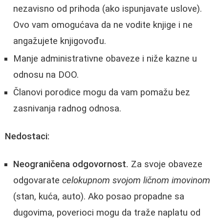
nezavisno od prihoda (ako ispunjavate uslove).
Ovo vam omogućava da ne vodite knjige i ne
angažujete knjigovođu.
Manje administrativne obaveze i niže kazne u
odnosu na DOO.
Članovi porodice mogu da vam pomažu bez
zasnivanja radnog odnosa.
Nedostaci:
Neograničena odgovornost.
Za svoje obaveze
odgovarate
celokupnom svojom ličnom imovinom
(stan, kuća, auto). Ako posao propadne sa
dugovima, poverioci mogu da traže naplatu od