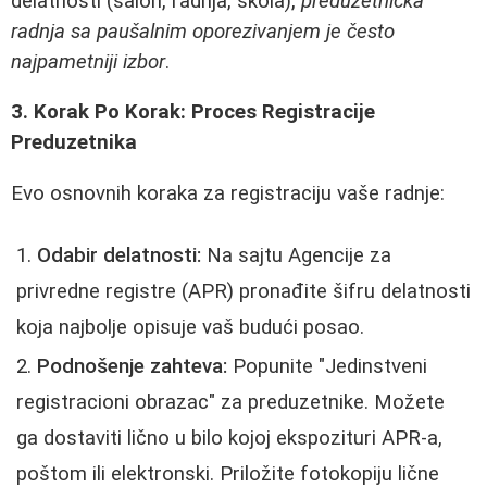
delatnosti (salon, radnja, škola),
preduzetnička
radnja sa paušalnim oporezivanjem je često
najpametniji izbor
.
3. Korak Po Korak: Proces Registracije
Preduzetnika
Evo osnovnih koraka za registraciju vaše radnje:
Odabir delatnosti:
Na sajtu Agencije za
privredne registre (APR) pronađite šifru delatnosti
koja najbolje opisuje vaš budući posao.
Podnošenje zahteva:
Popunite "Jedinstveni
registracioni obrazac" za preduzetnike. Možete
ga dostaviti lično u bilo kojoj ekspozituri APR-a,
poštom ili elektronski. Priložite fotokopiju lične