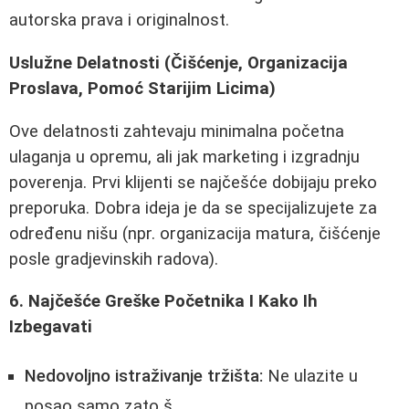
autorska prava i originalnost.
Uslužne Delatnosti (Čišćenje, Organizacija
Proslava, Pomoć Starijim Licima)
Ove delatnosti zahtevaju minimalna početna
ulaganja u opremu, ali jak marketing i izgradnju
poverenja. Prvi klijenti se najčešće dobijaju preko
preporuka. Dobra ideja je da se specijalizujete za
određenu nišu (npr. organizacija matura, čišćenje
posle gradjevinskih radova).
6. Najčešće Greške Početnika I Kako Ih
Izbegavati
Nedovoljno istraživanje tržišta:
Ne ulazite u
posao samo zato š