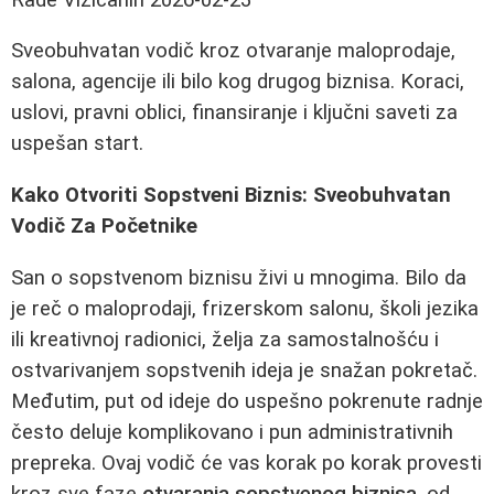
Sveobuhvatan vodič kroz otvaranje maloprodaje,
salona, agencije ili bilo kog drugog biznisa. Koraci,
uslovi, pravni oblici, finansiranje i ključni saveti za
uspešan start.
Kako Otvoriti Sopstveni Biznis: Sveobuhvatan
Vodič Za Početnike
San o sopstvenom biznisu živi u mnogima. Bilo da
je reč o maloprodaji, frizerskom salonu, školi jezika
ili kreativnoj radionici, želja za samostalnošću i
ostvarivanjem sopstvenih ideja je snažan pokretač.
Međutim, put od ideje do uspešno pokrenute radnje
često deluje komplikovano i pun administrativnih
prepreka. Ovaj vodič će vas korak po korak provesti
kroz sve faze
otvaranja sopstvenog biznisa
, od