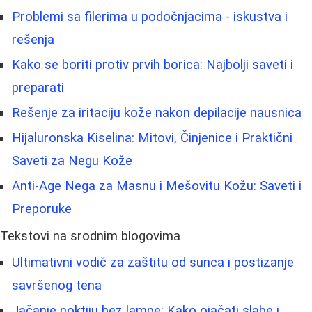
Problemi sa filerima u podočnjacima - iskustva i
rešenja
Kako se boriti protiv prvih borica: Najbolji saveti i
preparati
Rešenje za iritaciju kože nakon depilacije nausnica
Hijaluronska Kiselina: Mitovi, Činjenice i Praktični
Saveti za Negu Kože
Anti-Age Nega za Masnu i Mešovitu Kožu: Saveti i
Preporuke
Tekstovi na srodnim blogovima
Ultimativni vodič za zaštitu od sunca i postizanje
savršenog tena
Jačanje noktiju bez lampe: Kako ojačati slabe i