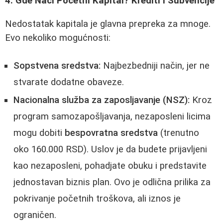
4. Gde Naći Početni Kapital? Krediti I Subvencije
Nedostatak kapitala je glavna prepreka za mnoge.
Evo nekoliko mogućnosti:
Sopstvena sredstva:
Najbezbedniji način, jer ne
stvarate dodatne obaveze.
Nacionalna služba za zaposljavanje (NSZ):
Kroz
program samozapošljavanja, nezaposleni licima
mogu dobiti
bespovratna sredstva
(trenutno
oko 160.000 RSD). Uslov je da budete prijavljeni
kao nezaposleni, pohadjate obuku i predstavite
jednostavan biznis plan. Ovo je odlična prilika za
pokrivanje početnih troškova, ali iznos je
ograničen.