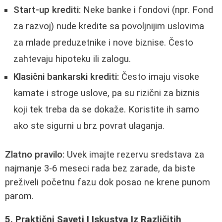
Start-up krediti:
Neke banke i fondovi (npr. Fond
za razvoj) nude kredite sa povoljnijim uslovima
za mlade preduzetnike i nove biznise. Često
zahtevaju hipoteku ili zalogu.
Klasični bankarski krediti:
Često imaju visoke
kamate i stroge uslove, pa su rizični za biznis
koji tek treba da se dokaže. Koristite ih samo
ako ste sigurni u brz povrat ulaganja.
Zlatno pravilo:
Uvek imajte rezervu sredstava za
najmanje 3-6 meseci rada bez zarade, da biste
preživeli početnu fazu dok posao ne krene punom
parom.
5. Praktični Saveti I Iskustva Iz Različitih