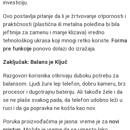
investiciju.
Ovo postavlja pitanje da li je žrtvovanje otpornosti i
praktičnosti (plastična ili metalna poleđina bi bila
jeftinija za zamenu i manje klizava) vredno
tehnološkog ukrasa koji mnogi retko koriste.
Forma
pre funkcije
ponovo dolazi do izražaja.
Zaključak: Balans je Ključ
Razgovori korisnika otkrivaju duboku potrebu za
balansom. Ljudi žure lep telefon, dobru kameru, brz
procesor i dugotrajnu bateriju. Ali takođe žele i da
se ne plaše svakog pada, da telefon udobno leži u
ruci i da ga popravka ne košta kao nov.
Poruka proizvođačima je jasna: vreme je za
novi
pristup
. Možda je vreme da se umesto lako