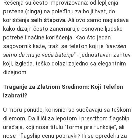
Rešenja su često improvizovana: od lepljenja
prstena (ringa)
na poleđinu za bolji hvat, do
korišćenja
selfi štapova
. Ali ovo samo naglašava
kako dizajn često zanemaruje osnovne ljudske
potrebe i načine korišćenja. Kao što jedan
sagovornik kaže, traži se telefon koji je
"savršen
samo da mu je veća baterija"
- jednostavan zahtev
koji, izgleda, teško dolazi zajedno sa elegantnim
dizajnom.
Traganje za Zlatnom Sredinom: Koji Telefon
Izabrati?
U moru ponude, korisnici se suočavaju sa teškom
dilemom. Da li ići za lepotom i prestižom flagship
uređaja, koji nose titulu "forma pre funkcije", ali
nose i flagship cenu popravki? Ili se opredeliti za