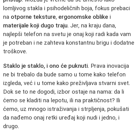
lomljivog stakla i psihodeličnih boja, fokus prebaci
na
otporne teksture
,
ergonomske oblike
i
materijale koji dugo traju
. Jer, na kraju dana,
najlepši telefon na svetu je onaj koji radi kada vam
je potreban i ne zahteva konstantnu brigu i dodatne
troškove.
Staklo je staklo, i ono će puknuti
. Prava inovacija
ne bi trebalo da bude samo u tome kako telefon
izgleda, već i u tome kako preživljava stvarni svet.
Dok se to ne dogodi, izbor ostaje na nama: da li
ćemo se kladiti na lepotu, ili na praktičnost? Ili
ćemo, uz mnogo istraživanja i strpljenja, pokušati
da nađemo onaj retki uređaj koji nudi i jedno, i
drugo.