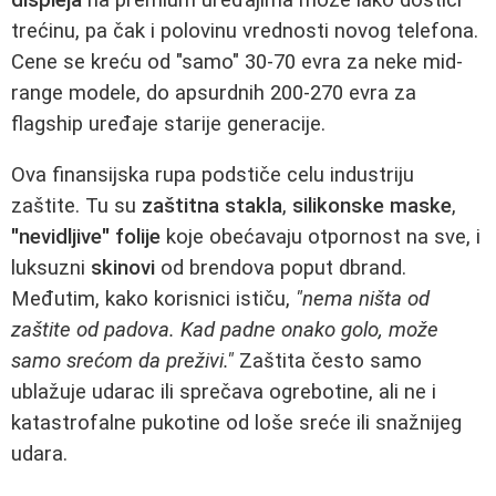
trećinu, pa čak i polovinu vrednosti novog telefona.
Cene se kreću od "samo" 30-70 evra za neke mid-
range modele, do apsurdnih 200-270 evra za
flagship uređaje starije generacije.
Ova finansijska rupa podstiče celu industriju
zaštite. Tu su
zaštitna stakla
,
silikonske maske
,
"nevidljive" folije
koje obećavaju otpornost na sve, i
luksuzni
skinovi
od brendova poput dbrand.
Međutim, kako korisnici ističu,
"nema ništa od
zaštite od padova. Kad padne onako golo, može
samo srećom da preživi."
Zaštita često samo
ublažuje udarac ili sprečava ogrebotine, ali ne i
katastrofalne pukotine od loše sreće ili snažnijeg
udara.