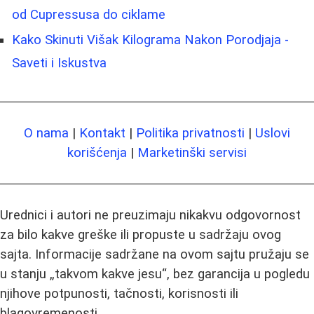
od Cupressusa do ciklame
Kako Skinuti Višak Kilograma Nakon Porodjaja -
Saveti i Iskustva
O nama
|
Kontakt
|
Politika privatnosti
|
Uslovi
korišćenja
|
Marketinški servisi
Urednici i autori ne preuzimaju nikakvu odgovornost
za bilo kakve greške ili propuste u sadržaju ovog
sajta. Informacije sadržane na ovom sajtu pružaju se
u stanju „takvom kakve jesu“, bez garancija u pogledu
njihove potpunosti, tačnosti, korisnosti ili
blagovremenosti.