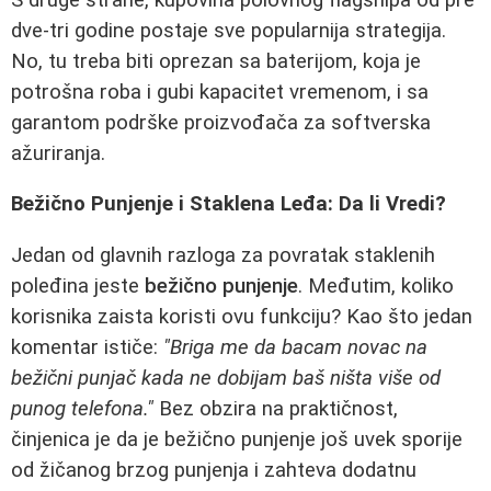
dve-tri godine postaje sve popularnija strategija.
No, tu treba biti oprezan sa baterijom, koja je
potrošna roba i gubi kapacitet vremenom, i sa
garantom podrške proizvođača za softverska
ažuriranja.
Bežično Punjenje i Staklena Leđa: Da li Vredi?
Jedan od glavnih razloga za povratak staklenih
poleđina jeste
bežično punjenje
. Međutim, koliko
korisnika zaista koristi ovu funkciju? Kao što jedan
komentar ističe:
"Briga me da bacam novac na
bežični punjač kada ne dobijam baš ništa više od
punog telefona."
Bez obzira na praktičnost,
činjenica je da je bežično punjenje još uvek sporije
od žičanog brzog punjenja i zahteva dodatnu