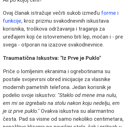
Ovaj članak istražuje večiti sukob između
forme i
funkcije
, kroz prizmu svakodnevnih iskustava
korisnika, troškova održavanja i traganja za
uređajem koji će istovremeno biti lep, moćan i - pre
svega - otporan na izazove svakodnevnice.
Traumatična Iskustva: "Iz Prve je Puklo"
Priče o lomljenim ekranima i ogrebotinama su
postale svojevrsni obred inicijacije za vlasnike
modernih pametnih telefona. Jedan korisnik je
podelio svoje iskustvo:
"Staklo od mene ima nulu,
em mi se izgrebalo na stolu nakon koju nedelju, em
je iz prve puklo."
Ovakva iskustva su alarmantno
česta. Pad sa visine od samo nekoliko centimetara,
nepažljivo klizanje po površini stola, čak i pritisak u