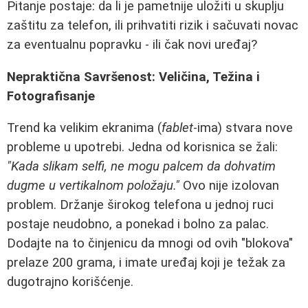
Pitanje postaje: da li je pametnije uložiti u skuplju
zaštitu za telefon, ili prihvatiti rizik i sačuvati novac
za eventualnu popravku - ili čak novi uređaj?
Nepraktična Savršenost: Veličina, Težina i
Fotografisanje
Trend ka velikim ekranima (
fablet
-ima) stvara nove
probleme u upotrebi. Jedna od korisnica se žali:
"Kada slikam selfi, ne mogu palcem da dohvatim
dugme u vertikalnom položaju."
Ovo nije izolovan
problem. Držanje širokog telefona u jednoj ruci
postaje neudobno, a ponekad i bolno za palac.
Dodajte na to činjenicu da mnogi od ovih "blokova"
prelaze 200 grama, i imate uređaj koji je težak za
dugotrajno korišćenje.