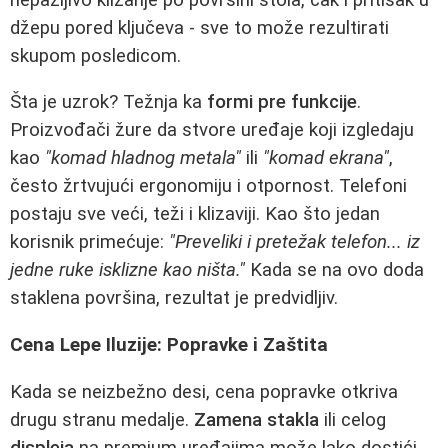
džepu pored ključeva - sve to može rezultirati
skupom posledicom.
Šta je uzrok? Težnja ka
formi pre funkcije
.
Proizvođači žure da stvore uređaje koji izgledaju
kao
"komad hladnog metala"
ili
"komad ekrana"
,
često žrtvujući ergonomiju i otpornost. Telefoni
postaju sve veći, teži i klizaviji. Kao što jedan
korisnik primećuje:
"Preveliki i pretežak telefon... iz
jedne ruke isklizne kao ništa."
Kada se na ovo doda
staklena površina, rezultat je predvidljiv.
Cena Lepe Iluzije: Popravke i Zaštita
Kada se neizbežno desi, cena popravke otkriva
drugu stranu medalje.
Zamena stakla
ili celog
displeja
na premium uređajima može lako dostići