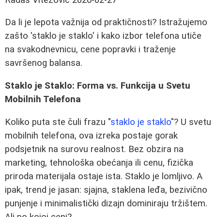
Da li je lepota važnija od praktičnosti? Istražujemo
zašto 'staklo je staklo' i kako izbor telefona utiče
na svakodnevnicu, cene popravki i traženje
savršenog balansa.
Staklo je Staklo: Forma vs. Funkcija u Svetu
Mobilnih Telefona
Koliko puta ste čuli frazu "
staklo je staklo
"? U svetu
mobilnih telefona, ova izreka postaje gorak
podsjetnik na surovu realnost. Bez obzira na
marketing, tehnološka obećanja ili cenu, fizička
priroda materijala ostaje ista. Staklo je lomljivo. A
ipak, trend je jasan: sjajna, staklena leđa, bezivično
punjenje i minimalistički dizajn dominiraju tržištem.
Ali po kojoj ceni?