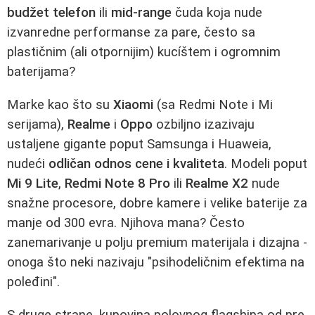
budžet telefon
ili
mid-range
čuda koja nude
izvanredne performanse za pare, često sa
plastičnim (ali otpornijim) kucíštem i ogromnim
baterijama?
Marke kao što su
Xiaomi
(sa Redmi Note i Mi
serijama),
Realme
i
Oppo
ozbiljno izazivaju
ustaljene gigante poput Samsunga i Huaweia,
nudeći
odličan odnos cene i kvaliteta
. Modeli poput
Mi 9 Lite
,
Redmi Note 8 Pro
ili
Realme X2
nude
snažne procesore, dobre kamere i velike baterije za
manje od 300 evra. Njihova mana? Često
zanemarivanje u polju premium materijala i dizajna -
onoga što neki nazivaju "psihodeličnim efektima na
poleđini".
S druge strane, kupovina polovnog flagshipa od pre