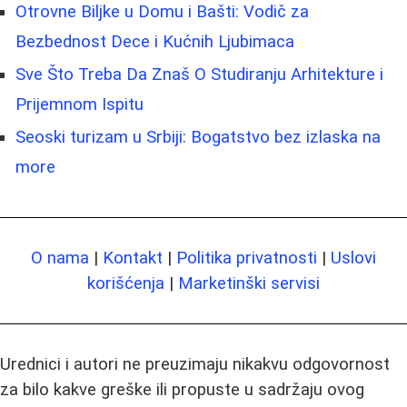
Otrovne Biljke u Domu i Bašti: Vodič za
Bezbednost Dece i Kućnih Ljubimaca
Sve Što Treba Da Znaš O Studiranju Arhitekture i
Prijemnom Ispitu
Seoski turizam u Srbiji: Bogatstvo bez izlaska na
more
O nama
|
Kontakt
|
Politika privatnosti
|
Uslovi
korišćenja
|
Marketinški servisi
Urednici i autori ne preuzimaju nikakvu odgovornost
za bilo kakve greške ili propuste u sadržaju ovog