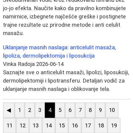
jo-jo efekta. Naučite kako da pravilno kombinujete
namirnice, izbegnete najčešće greške i postignete
trajne rezultate uz prirodne metode i anti celulit
masažu.
Uklanjanje masnih naslaga: anticelulit masaža,
lipoliza, dermolipektomija i liposukcija
Vinka Radoja
2026-06-14
Saznajte sve o anticelulit masaži, lipolizi, liposukciji,
dermolipektomiji i lipotransferu. Detaljan vodič za
uklanjanje masnih naslaga i oblikovanje tela.
◀
1
2
3
4
5
6
7
8
9
10
11
12
13
14
15
16
17
18
19