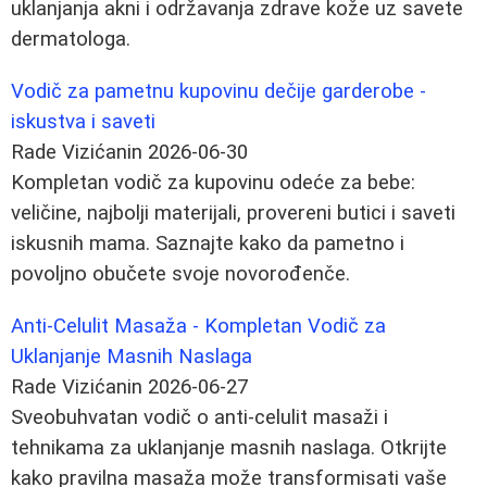
uklanjanja akni i održavanja zdrave kože uz savete
dermatologa.
Vodič za pametnu kupovinu dečije garderobe -
iskustva i saveti
Rade Vizićanin
2026-06-30
Kompletan vodič za kupovinu odeće za bebe:
veličine, najbolji materijali, provereni butici i saveti
iskusnih mama. Saznajte kako da pametno i
povoljno obučete svoje novorođenče.
Anti-Celulit Masaža - Kompletan Vodič za
Uklanjanje Masnih Naslaga
Rade Vizićanin
2026-06-27
Sveobuhvatan vodič o anti-celulit masaži i
tehnikama za uklanjanje masnih naslaga. Otkrijte
kako pravilna masaža može transformisati vaše