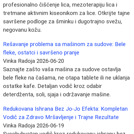
profesionalno čišćenje lica, mezoterapiju lica i
tretmane aktivnim kiseonikom za lice. Otkrijte tajne
savršene podloge za šminku i dugotrajno svežu,
negovanu kožu.
Rešavanje problema sa mašinom za sudove: Bele
fleke, ostatci i savršeno pranje
Vinka Radoja
2026-06-20
Saznajte zašto vaša mašina za sudove ostavlja
bele fleke na čašama, ne otapa tablete ili ne uklanja
ostatke kafe. Detaljan vodič kroz odabir
deterdženta, soli, sjaja i održavanje mašine.
Redukovana Ishrana Bez Jo-Jo Efekta: Kompletan
Vodič za Zdravo Mršavljenje i Trajne Rezultate
Vinka Radoja
2026-06-19
Sveobuhvatan vodič kroz redukovanu ishranu bez