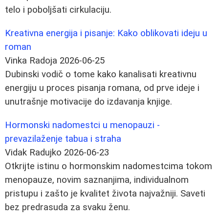
telo i poboljšati cirkulaciju.
Kreativna energija i pisanje: Kako oblikovati ideju u
roman
Vinka Radoja
2026-06-25
Dubinski vodič o tome kako kanalisati kreativnu
energiju u proces pisanja romana, od prve ideje i
unutrašnje motivacije do izdavanja knjige.
Hormonski nadomestci u menopauzi -
prevazilaženje tabua i straha
Vidak Radujko
2026-06-23
Otkrijte istinu o hormonskim nadomestcima tokom
menopauze, novim saznanjima, individualnom
pristupu i zašto je kvalitet života najvažniji. Saveti
bez predrasuda za svaku ženu.