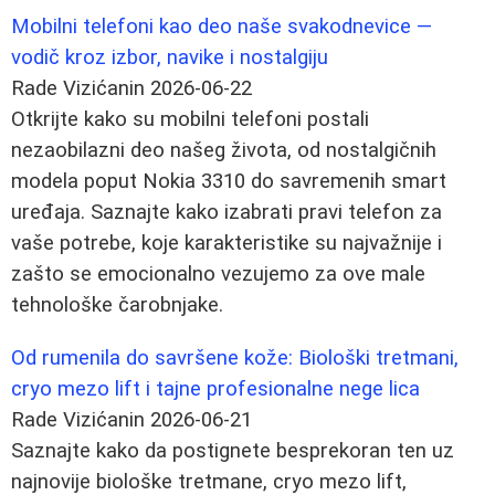
Mobilni telefoni kao deo naše svakodnevice —
vodič kroz izbor, navike i nostalgiju
Rade Vizićanin
2026-06-22
Otkrijte kako su mobilni telefoni postali
nezaobilazni deo našeg života, od nostalgičnih
modela poput Nokia 3310 do savremenih smart
uređaja. Saznajte kako izabrati pravi telefon za
vaše potrebe, koje karakteristike su najvažnije i
zašto se emocionalno vezujemo za ove male
tehnološke čarobnjake.
Od rumenila do savršene kože: Biološki tretmani,
cryo mezo lift i tajne profesionalne nege lica
Rade Vizićanin
2026-06-21
Saznajte kako da postignete besprekoran ten uz
najnovije biološke tretmane, cryo mezo lift,