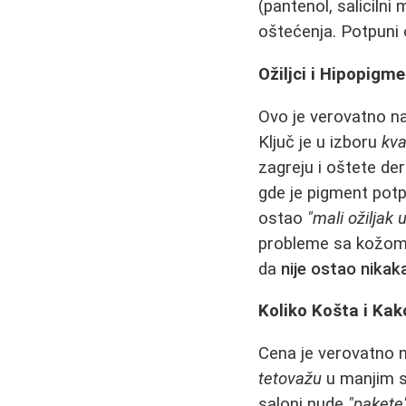
(pantenol, saliciln
oštećenja. Potpuni o
Ožiljci i Hipopigme
Ovo je verovatno na
Ključ je u izboru
kva
zagreju i oštete der
gde je pigment potpu
ostao
"mali ožiljak 
probleme sa kožom. 
da
nije ostao nikaka
Koliko Košta i Kak
Cena je verovatno 
tetovažu
u manjim 
saloni nude
"pakete