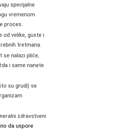
vaju specijalne
 mogu vremenom
je proces.
od velike, guste i
trebnih tretmana.
 se nalazi pliće,
ožda i same nanete
to su grudi) se
 organizam
eneralni zdravstveni
jno da uspore