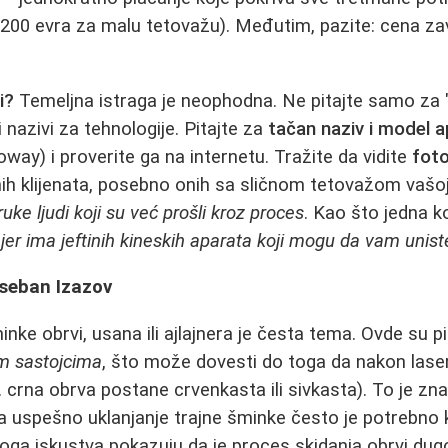
-200 evra za malu tetovažu). Međutim, pazite: cena zavi
i?
Temeljna istraga je neophodna. Ne pitajte samo za "pi
i nazivi za tehnologije. Pitajte za
tačan naziv i model 
oway) i proverite ga na internetu. Tražite da vidite
foto
ih klijenata, posebno onih sa sličnom tetovažom vašoj
uke ljudi koji su već prošli kroz proces
. Kao što jedna k
 jer ima jeftinih kineskih aparata koji mogu da vam unist
seban Izazov
inke obrvi, usana ili ajlajnera je česta tema. Ovde su 
m sastojcima
, što može dovesti do toga da nakon lase
. crna obrva postane crvenkasta ili sivkasta). To je zn
Za uspešno uklanjanje trajne šminke često je potrebno
Mnoga iskustva pokazuju da je proces skidanja obrvi dug