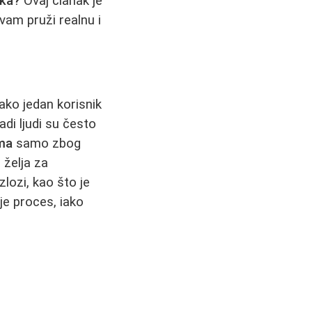
vka?
Ovaj članak je
 vam pruži realnu i
kako jedan korisnik
di ljudi su često
ama
samo zbog
 želja za
zlozi, kao što je
 je proces, iako