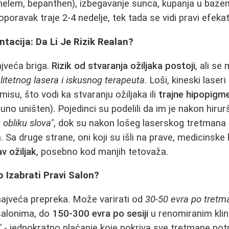
i melem, bepanthen), izbegavanje sunca, kupanja u baz
poravak traje 2-4 nedelje, tek tada se vidi pravi efekat
ntacija: Da Li Je Rizik Realan?
jveća briga.
Rizik od stvaranja ožiljaka postoji
, ali se
litetnog lasera i iskusnog terapeuta
. Loši, kineski lase
misu, što vodi ka stvaranju ožiljaka ili
trajne hipopigme
no uništen). Pojedinci su podelili da im je nakon hirur
u obliku slova"
, dok su nakon lošeg laserskog tretmana 
Sa druge strane, oni koji su išli na prave, medicinske 
v ožiljak
, posebno kod manjih tetovaža.
o Izabrati Pravi Salon?
najveća prepreka. Može varirati od
30-50 evra po tretm
salonima, do
150-300 evra po sesiji
u renomiranim kli
"
- jednokratno plaćanje koje pokriva sve tretmane po