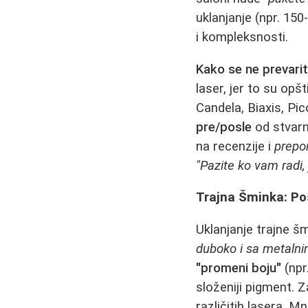
uklanjanje (npr. 150
i kompleksnosti.
Kako se ne prevarit
laser, jer to su opšt
Candela, Biaxis, Pic
pre/posle
od stvarn
na recenzije i
prepor
"Pazite ko vam radi,
Trajna Šminka: Po
Uklanjanje trajne šm
duboko i sa metalni
"promeni boju"
(npr
složeniji pigment. 
različitih lasera. 