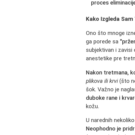
proces eliminaci
Kako Izgleda Sam 
Ono što mnoge iznen
ga porede sa
"prže
subjektivan i zavisi
anestetike pre tret
Nakon tretmana, ko
plikova ili krvi
(što n
šok. Važno je nagla
duboke rane i krvar
kožu.
U narednih nekoliko 
Neophodno je pridr