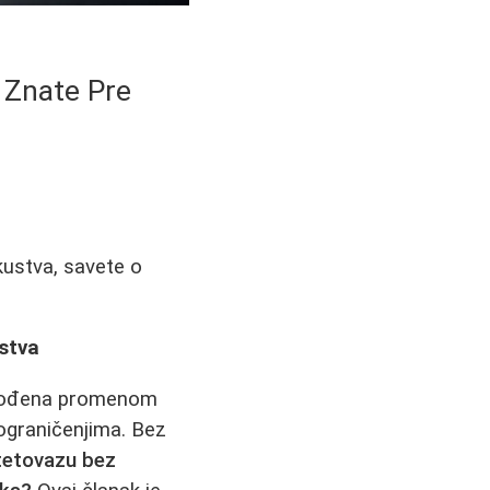
 Znate Pre
kustva, savete o
ustva
i vođena promenom
 ograničenjima. Bez
 tetovazu bez