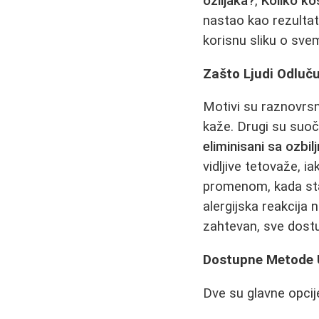
ožiljaka?
,
Koliko ko
nastao kao rezultat 
korisnu sliku o sve
Zašto Ljudi Odluč
Motivi su raznovrs
kaže. Drugi su suoč
eliminisani sa ozbil
vidljive tetovaže, i
promenom, kada stari
alergijska reakcija 
zahtevan, sve dostup
Dostupne Metode Uk
Dve su glavne opcij