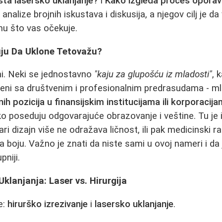
šta lasersko uklanjanje?
i
Kako izgleda proces opora
analize brojnih iskustava i diskusija, a njegov cilj je da
mu što vas očekuje.
uju Da Uklone Tetovažu?
ni. Neki se jednostavno
"kaju za glupošću iz mladosti"
, 
eni sa društvenim i profesionalnim predrasudama - mla
jnih pozicija u finansijskim institucijama ili korporacij
ako poseduju odgovarajuće obrazovanje i veštine. Tu je i
 dizajn više ne odražava ličnost, ili pak medicinski ra
na boju. Važno je znati da niste sami u ovoj nameri i da
niji.
lanjanja: Laser vs. Hirurgija
e:
hirurško izrezivanje
i
lasersko uklanjanje
.