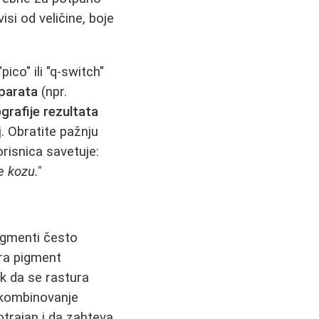
si od veličine, boje
co" ili "q-switch"
aparata
(npr.
grafije rezultata
. Obratite pažnju
orisnica savetuje:
e kozu."
pigmenti često
ra pigment
ak da se rastura
 kombinovanje
otrajan i da zahteva