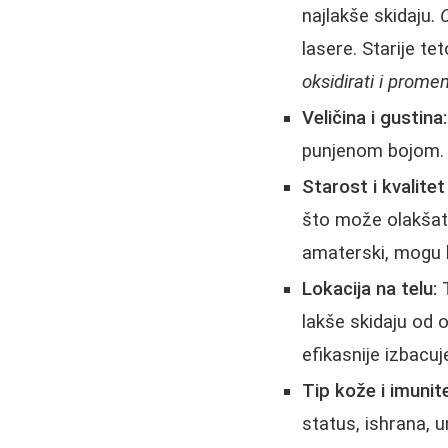
najlakše skidaju.
C
lasere. Starije 
oksidirati i promen
Veličina i gustina:
punjenom bojom. K
Starost i kvalite
što može olakšati
amaterski, mogu b
Lokacija na telu:
T
lakše skidaju od 
efikasnije izbacuj
Tip kože i imunite
status, ishrana,