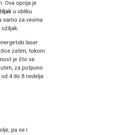
. Ova opcija je
iljak
u obliku
iva samo za
veoma
 ožiljak.
energetski laser
stice zatim, tokom
dnost je što se
eđutim, za potpuno
od 4 do 8 nedelja
lje, pa se i