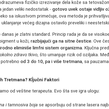
drazumeva fizičko izrezivanje dela kože sa tetovažom
ma jedan veliki nedostatak -
gotovo uvek ostaje vidljiv ož
neko sa iskustvom primećuje, ova metoda je prihvatlj
bi uklanjanje većeg dizajna ostavilo preveliki i neestetski
e
danas je zlatni standard. Princip rada je da se visoko
 pigment u koži,
razbijajući ga na sitne čestice
. Ove če
irodno eliminiše limfni sistem organizma
. Ključna pre
okolno zdravo tkivo
, što umanjuje rizik od oziljaka. M
e potrebno
od 3 do 10, pa i više tretmana
, sa pauzama 
h Tretmana? Kĺjučni Faktori
samo od veštine terapeuta. Evo šta sve igra ulogu:
na i tamnosiva boja
se apsorbuju od strane lasera najbo