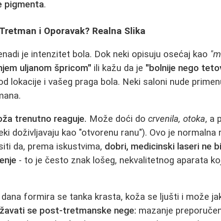
je pigmenta
.
Tretman i Oporavak? Realna Slika
adi je intenzitet bola. Dok neki opisuju osećaj kao
"m
njem uljanom špricom"
ili kažu da je
"bolnije nego teto
 od lokacije i vašeg praga bola. Neki saloni nude primen
mana.
ža trenutno reaguje.
Može doći do
crvenila, otoka
, a
eki doživljavaju kao "otvorenu ranu"). Ovo je normalna r
siti da, prema iskustvima,
dobri, medicinski laseri ne b
enje
- to je često znak lošeg, nekvalitetnog aparata ko
dana formira se tanka krasta, koža se ljušti i može jak
žavati se post-tretmanske nege:
mazanje preporuče