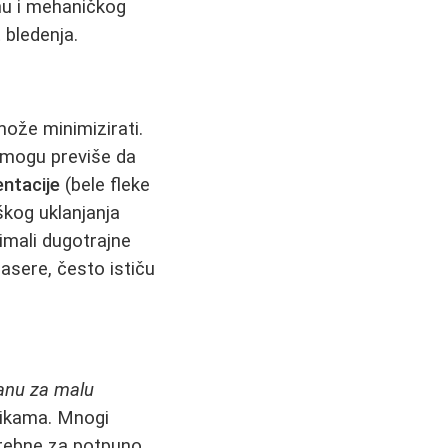
enu i mehaničkog
 bledenja.
 može minimizirati.
ri mogu previše da
ntacije
(bele fleke
škog uklanjanja
imali dugotrajne
lasere, često ističu
anu za malu
nikama. Mnogi
trebne za potpuno