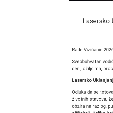
Lasersko 
Rade Vizićanin
2026
Sveobuhvatan vodič 
ceni, ožiljcima, pro
Lasersko Uklanjanj
Odluka da se tetov
životnih stavova, ž
obzira na razlog, pu