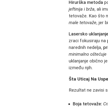
Hirurška metoda
po
jeftinija i brža
, ali i
tetovaže. Kao što 
male tetovaže
, jer 
Lasersko uklanjanj
zraci fokusiraju na
narednih nedelja,
pr
minimalno oštećuje 
uklanjanje obično j
između njih.
Šta Uticaj Na Uspe
Rezultat ne zavisi 
Boja tetovaže:
Cr