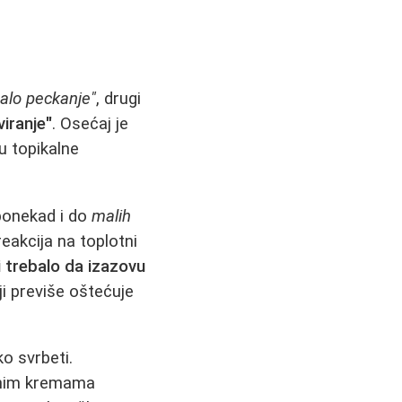
alo peckanje"
, drugi
viranje"
. Osećaj je
u topikalne
 ponekad i do
malih
eakcija na toplotni
i trebalo da izazovu
ji previše oštećuje
o svrbeti.
nim kremama