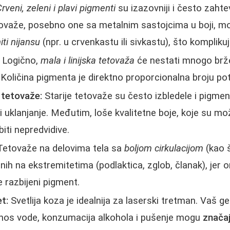
rveni, zeleni i plavi pigmenti
su izazovniji i često zahte
tetovaže, posebno one sa metalnim sastojcima u boji,
iti nijansu
(npr. u crvenkastu ili sivkastu), što kompliku
Logično,
mala i linijska tetovaža
će nestati mnogo brže 
oličina pigmenta je direktno proporcionalna broju po
t tetovaže:
Starije tetovaže su često izbledele i pigment
 uklanjanje. Međutim, loše kvalitetne boje, koje su m
iti nepredvidive.
etovaže na delovima tela sa
boljom cirkulacijom
(kao š
onih na ekstremitetima (podlaktica, zglob, članak), jer
e razbijeni pigment.
t:
Svetlija koza je idealnija za laserski tretman. Vaš g
 unos vode, konzumacija alkohola i pušenje mogu
znača