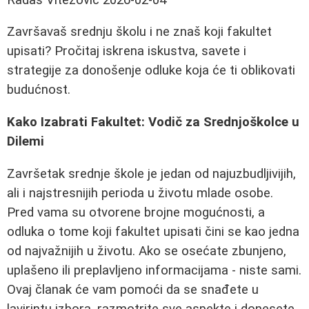
Završavaš srednju školu i ne znaš koji fakultet
upisati? Pročitaj iskrena iskustva, savete i
strategije za donošenje odluke koja će ti oblikovati
budućnost.
Kako Izabrati Fakultet: Vodič za Srednjoškolce u
Dilemi
Završetak srednje škole je jedan od najuzbudljivijih,
ali i najstresnijih perioda u životu mlade osobe.
Pred vama su otvorene brojne mogućnosti, a
odluka o tome koji fakultet upisati čini se kao jedna
od najvažnijih u životu. Ako se osećate zbunjeno,
uplašeno ili preplavljeno informacijama - niste sami.
Ovaj članak će vam pomoći da se snađete u
lavirintu izbora, razmotrite sve aspekte i donesete