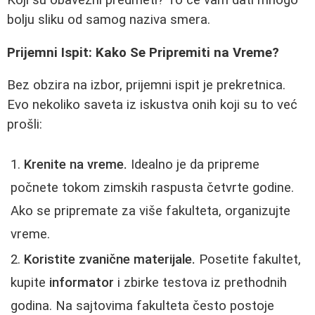
bolju sliku od samog naziva smera.
Prijemni Ispit: Kako Se Pripremiti na Vreme?
Bez obzira na izbor, prijemni ispit je prekretnica.
Evo nekoliko saveta iz iskustva onih koji su to već
prošli:
Krenite na vreme.
Idealno je da pripreme
počnete tokom zimskih raspusta četvrte godine.
Ako se pripremate za više fakulteta, organizujte
vreme.
Koristite zvanične materijale.
Posetite fakultet,
kupite
informator
i zbirke testova iz prethodnih
godina. Na sajtovima fakulteta često postoje