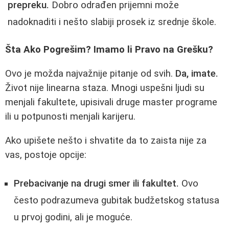
prepreku.
Dobro odrađen prijemni može
nadoknaditi i nešto slabiji prosek iz srednje škole.
Šta Ako Pogrešim? Imamo li Pravo na Grešku?
Ovo je možda najvažnije pitanje od svih.
Da, imate.
Život nije linearna staza. Mnogi uspešni ljudi su
menjali fakultete, upisivali druge master programe
ili u potpunosti menjali karijeru.
Ako upišete nešto i shvatite da to zaista nije za
vas, postoje opcije:
Prebacivanje na drugi smer ili fakultet.
Ovo
često podrazumeva gubitak budžetskog statusa
u prvoj godini, ali je moguće.