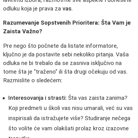
odluku koja je prava za
vas
.
Razumevanje Sopstvenih Prioritera: Šta Vam je
Zaista Važno?
Pre nego što počnete da listate informatore,
ključno je da postavite sebi nekoliko pitanja. Vaša
odluka ne bi trebalo da se zasniva isključivo na
tome šta je "traženo" ili šta drugi očekuju od vas.
Razmislite o sledećem:
Interesovanja i strasti:
Šta vas zaista zanima?
Koji predmeti u školi vas nisu umarali, već su vas
inspirisali da istražujete više? Studiranje nečega
što volite će vam olakšati prolaz kroz izazovne