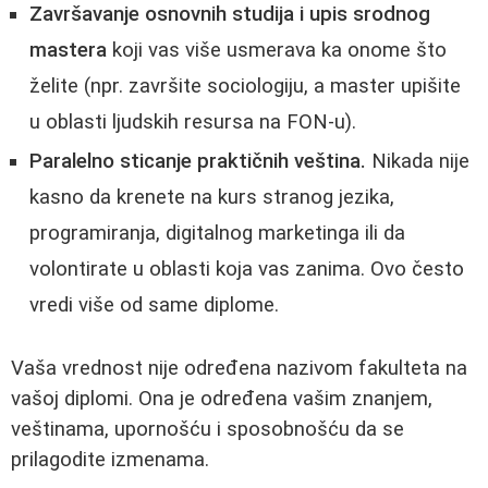
Završavanje osnovnih studija i upis srodnog
mastera
koji vas više usmerava ka onome što
želite (npr. završite sociologiju, a master upišite
u oblasti ljudskih resursa na FON-u).
Paralelno sticanje praktičnih veština.
Nikada nije
kasno da krenete na kurs stranog jezika,
programiranja, digitalnog marketinga ili da
volontirate u oblasti koja vas zanima. Ovo često
vredi više od same diplome.
Vaša vrednost nije određena nazivom fakulteta na
vašoj diplomi. Ona je određena vašim znanjem,
veštinama, upornošću i sposobnošću da se
prilagodite izmenama.