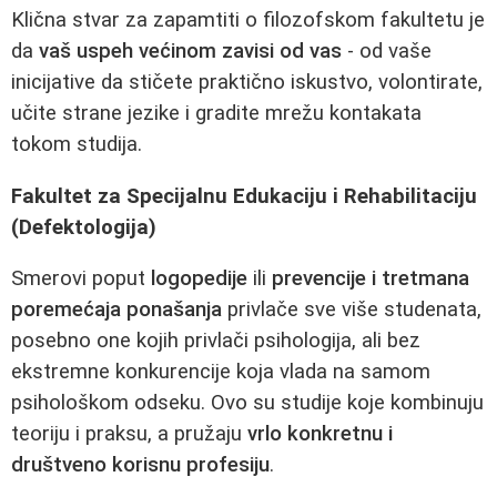
Klična stvar za zapamtiti o filozofskom fakultetu je
da
vaš uspeh većinom zavisi od vas
- od vaše
inicijative da stičete praktično iskustvo, volontirate,
učite strane jezike i gradite mrežu kontakata
tokom studija.
Fakultet za Specijalnu Edukaciju i Rehabilitaciju
(Defektologija)
Smerovi poput
logopedije
ili
prevencije i tretmana
poremećaja ponašanja
privlače sve više studenata,
posebno one kojih privlači psihologija, ali bez
ekstremne konkurencije koja vlada na samom
psihološkom odseku. Ovo su studije koje kombinuju
teoriju i praksu, a pružaju
vrlo konkretnu i
društveno korisnu profesiju
.