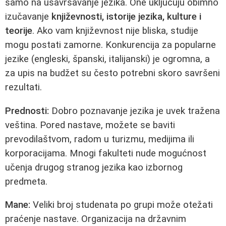
samo na usavršavanje jezika. One uključuju obimno
izučavanje
književnosti, istorije jezika, kulture i
teorije
. Ako vam književnost nije bliska, studije
mogu postati zamorne. Konkurencija za popularne
jezike (engleski, španski, italijanski) je ogromna, a
za upis na budžet su često potrebni skoro savršeni
rezultati.
Prednosti:
Dobro poznavanje jezika je uvek tražena
veština. Pored nastave, možete se baviti
prevodilaštvom, radom u turizmu, medijima ili
korporacijama. Mnogi fakulteti nude mogućnost
učenja drugog stranog jezika kao izbornog
predmeta.
Mane:
Veliki broj studenata po grupi može otežati
praćenje nastave. Organizacija na državnim