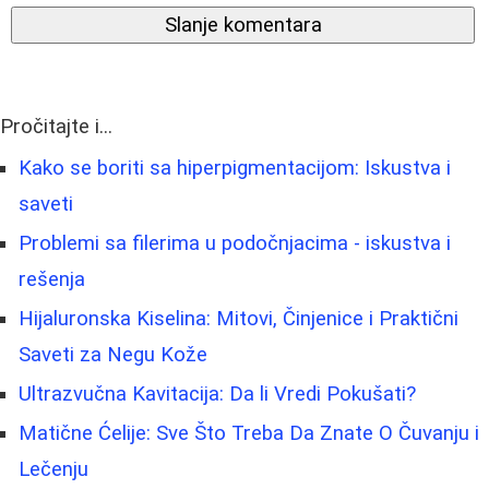
Slanje komentara
Pročitajte i...
Kako se boriti sa hiperpigmentacijom: Iskustva i
saveti
Problemi sa filerima u podočnjacima - iskustva i
rešenja
Hijaluronska Kiselina: Mitovi, Činjenice i Praktični
Saveti za Negu Kože
Ultrazvučna Kavitacija: Da li Vredi Pokušati?
Matične Ćelije: Sve Što Treba Da Znate O Čuvanju i
Lečenju