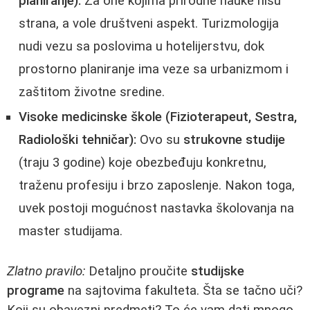
planiranje):
Za one kojima prirodne nauke nisu
strana, a vole društveni aspekt. Turizmologija
nudi vezu sa poslovima u hotelijerstvu, dok
prostorno planiranje ima veze sa urbanizmom i
zaštitom životne sredine.
Visoke medicinske škole (Fizioterapeut, Sestra,
Radiološki tehničar):
Ovo su
strukovne studije
(traju 3 godine) koje obezbeđuju konkretnu,
traženu profesiju i brzo zaposlenje. Nakon toga,
uvek postoji mogućnost nastavka školovanja na
master studijama.
Zlatno pravilo:
Detaljno proučite
studijske
programe
na sajtovima fakulteta. Šta se tačno uči?
Koji su obavezni predmeti? To će vam dati mnogo