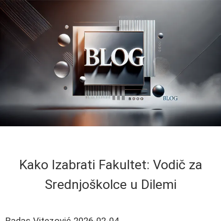
Kako Izabrati Fakultet: Vodič za
Srednjoškolce u Dilemi
Radas Vitezović
2026-02-04