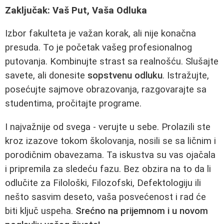
Zaključak: Vaš Put, Vaša Odluka
Izbor fakulteta je važan korak, ali nije konačna
presuda. To je početak vašeg profesionalnog
putovanja. Kombinujte strast sa realnošću. Slušajte
savete, ali donesite
sopstvenu odluku
. Istražujte,
posećujte sajmove obrazovanja, razgovarajte sa
studentima, pročitajte programe.
I najvažnije od svega - verujte u sebe. Prolazili ste
kroz izazove tokom školovanja, nosili se sa ličnim i
porodičnim obavezama. Ta iskustva su vas ojačala
i pripremila za sledeću fazu. Bez obzira na to da li
odlučite za Filološki, Filozofski, Defektologiju ili
nešto sasvim deseto, vaša posvećenost i rad će
biti ključ uspeha.
Srećno na prijemnom i u novom