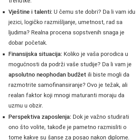
trenutke.
Vještine i talenti:
U čemu ste dobri? Da li vam idu
jezici, logičko razmišljanje, umetnost, rad sa
ljudima? Realna procena sopstvenih snaga je
dobar početak.
Finansijska situacija:
Koliko je vaša porodica u
mogućnosti da podrži vaše studije? Da li vam je
apsolutno neophodan budžet
ili biste mogli da
razmotrite samofinansiranje? Ovo je težak, ali
realan faktor koji mnogi maturanti moraju da
uzmu u obzir.
Perspektiva zaposlenja:
Dok je važno studirati
ono što volite, takođe je pametno razmisliti o
tome kakve su šanse za posao nakon diplome.