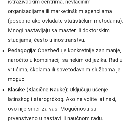
istraživačkim centrima, nevladinim
organizacijama ili marketinškim agencijama
(posebno ako ovladate statističkim metodama).
Mnogi nastavljaju sa master ili doktorskim
studijama, često u inostranstvu.
Pedagogija:
Obezbeđuje konkretnije zanimanje,
naročito u kombinaciji sa nekim od jezika. Rad u
vrtićima, školama ili savetodavnim službama je
moguć.
Klasike (Klasične Nauke):
Uključuju učenje
latinskog i starogrčkog. Ako ne volite latinski,
ovo nije smer za vas. Mogućnosti su
prvenstveno u nastavi ili naučnom radu.