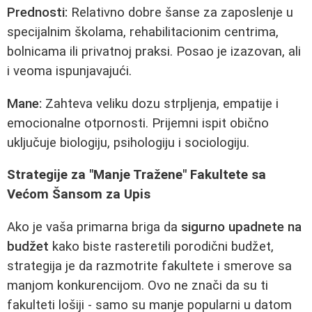
Prednosti:
Relativno dobre šanse za zaposlenje u
specijalnim školama, rehabilitacionim centrima,
bolnicama ili privatnoj praksi. Posao je izazovan, ali
i veoma ispunjavajući.
Mane:
Zahteva veliku dozu strpljenja, empatije i
emocionalne otpornosti. Prijemni ispit obično
uključuje biologiju, psihologiju i sociologiju.
Strategije za "Manje Tražene" Fakultete sa
Većom Šansom za Upis
Ako je vaša primarna briga da
sigurno upadnete na
budžet
kako biste rasteretili porodični budžet,
strategija je da razmotrite fakultete i smerove sa
manjom konkurencijom. Ovo ne znači da su ti
fakulteti lošiji - samo su manje popularni u datom