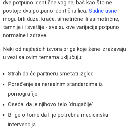
dve potpuno identične vagine, baš kao što ne
postoje dva potpuno identična lica.
Stidne usne
mogu biti duže, kraće, simetrične ili asimetrične,
tamnije ili svetlije - sve su ove varijacije potpuno
normalne i zdrave.
Neki od najčešćih izvora brige koje žene izražavaju
u vezi sa ovim temama uključuju:
Strah da će partneru smetati izgled
Poređenje sa nerealnim standardima iz
pornografije
Osećaj da je njihovo telo "drugačije"
Brige o tome da li je potrebna medicinska
intervencija