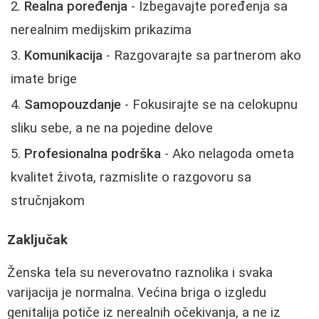
Realna poređenja
- Izbegavajte poređenja sa
nerealnim medijskim prikazima
Komunikacija
- Razgovarajte sa partnerom ako
imate brige
Samopouzdanje
- Fokusirajte se na celokupnu
sliku sebe, a ne na pojedine delove
Profesionalna podrška
- Ako nelagoda ometa
kvalitet života, razmislite o razgovoru sa
stručnjakom
Zaključak
Ženska tela su neverovatno raznolika i svaka
varijacija je normalna. Većina briga o izgledu
genitalija potiče iz nerealnih očekivanja, a ne iz