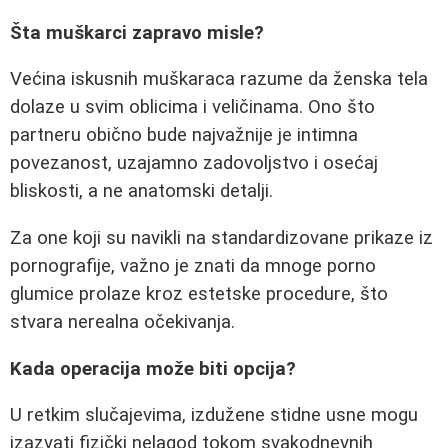
Šta muškarci zapravo misle?
Većina iskusnih muškaraca razume da ženska tela
dolaze u svim oblicima i veličinama. Ono što
partneru obično bude najvažnije je intimna
povezanost, uzajamno zadovoljstvo i osećaj
bliskosti, a ne anatomski detalji.
Za one koji su navikli na standardizovane prikaze iz
pornografije, važno je znati da mnoge porno
glumice prolaze kroz estetske procedure, što
stvara nerealna očekivanja.
Kada operacija može biti opcija?
U retkim slučajevima, izdužene stidne usne mogu
izazvati fizički nelagod tokom svakodnevnih