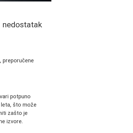
ći nedostatak
a, preporučene
tvari potpuno
leta, što može
ti zašto je
ne izvore.