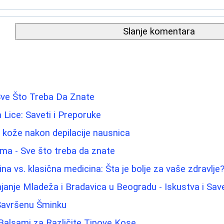
Slanje komentara
Sve Što Treba Da Znate
a Lice: Saveti i Preporuke
u kože nakon depilacije nausnica
ama - Sve što treba da znate
na vs. klasična medicina: Šta je bolje za vaše zdravlje
janje Mladeža i Bradavica u Beogradu - Iskustva i Save
 Savršenu Šminku
 Balsami za Različite Tipove Kose