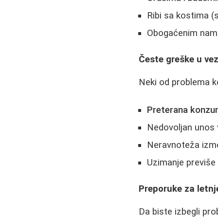
Ribi sa kostima (
Obogaćenim namir
Česte greške u ve
Neki od problema koj
Preterana konzu
Nedovoljan unos 
Neravnoteža izme
Uzimanje previše
Preporuke za letn
Da biste izbegli pr