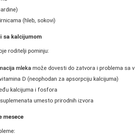
sardine)
nicama (hleb, sokovi)
zi sa kalcijumom
e roditelji pominju:
macija mleka
može dovesti do zatvora i problema sa 
vitamina D (neophodan za apsorpciju kalcijuma)
đu kalcijuma i fosfora
 suplemenata umesto prirodnih izvora
je mesece
obleme: