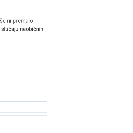
iše ni premalo
 slučaju neobičnih