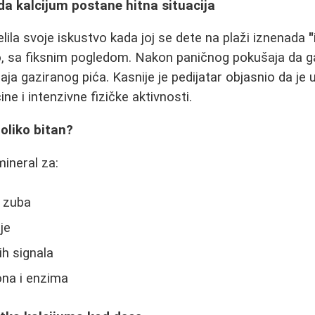
da kalcijum postane hitna situacija
lila svoje iskustvo kada joj se dete na plaži iznenada
"
o, sa fiksnim pogledom. Nakon paničnog pokušaja da g
aja gaziranog pića. Kasnije je pedijatar objasnio da je
ne i intenzivne fizičke aktivnosti.
toliko bitan?
mineral za:
i zuba
je
h signala
na i enzima