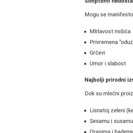
Simptomi nedosta
Mogu se manifestov
Mlitavost mišića
Privremena "oduze
Grčevi
Umor i slabost
Najbolji prirodni i
Dok su mlečni proizv
Lisnatoj zeleni (ke
Sesamu i susam
Orasima i badem