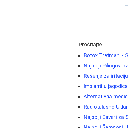
Pročitajte i...
Botox Tretmani - 
Najbolji Pilingovi z
Rešenje za iritacij
Implanti u jagodic
Alternativna medici
Radiotalasno Uklan
Najbolji Saveti za
Najbolji Šamponi i