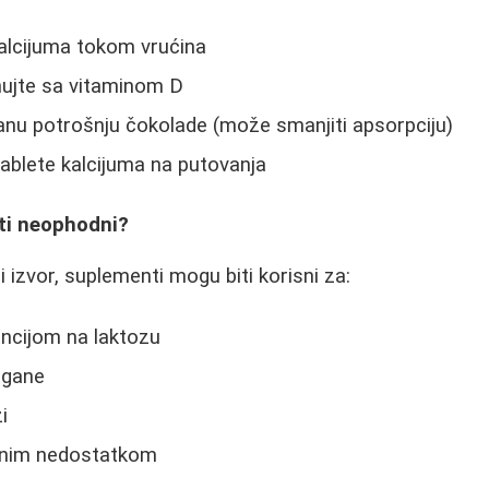
alcijuma tokom vrućina
ujte sa vitaminom D
anu potrošnju čokolade (može smanjiti apsorpciju)
ablete kalcijuma na putovanja
ti neophodni?
ji izvor, suplementi mogu biti korisni za:
ancijom na laktozu
egane
i
nim nedostatkom