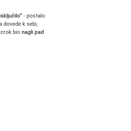
isključilo"
- postalo
a dovede k sebi,
 uzrok bio
nagli pad