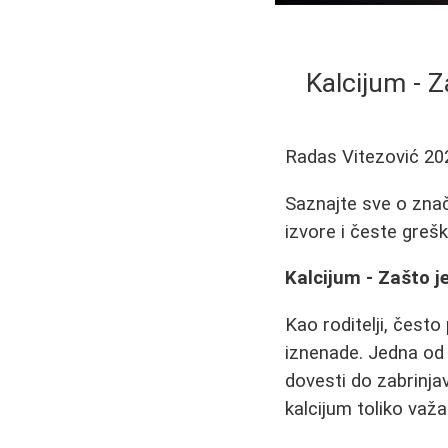
Kalcijum - Z
Radas Vitezović
20
Saznajte sve o zna
izvore i česte grešk
Kalcijum - Zašto j
Kao roditelji, čest
iznenade. Jedna od 
dovesti do zabrinja
kalcijum toliko važa