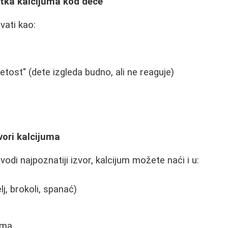
tka kalcijuma kod dece
ati kao:
tost" (dete izgleda budno, ali ne reaguje)
zvori kalcijuma
odi najpoznatiji izvor, kalcijum možete naći i u:
lj, brokoli, spanać)
u
ima