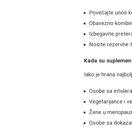
Povećajte unos k
Obavezno kombin
Izbegavite preter
Nosite rezervne t
Kada su suplemen
Iako je hrana najbol
Osobe sa intoler
Vegetarijance i v
Žene u menopauz
Osobe sa dokaza