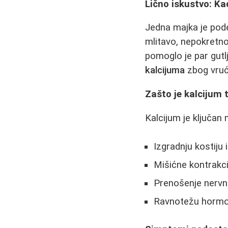
Lično iskustvo: Ka
Jedna majka je pode
mlitavo, nepokretn
pomoglo je par gutlj
kalcijuma
zbog vrući
Zašto je kalcijum 
Kalcijum je ključan 
Izgradnju kostiju 
Mišićne kontrakci
Prenošenje nervni
Ravnotežu hormo