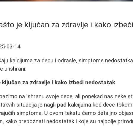
ašto je ključan za zdravlje i kako izbe
25-03-14
čaju kalcijuma za decu i odrasle, simptome nedostatk
e u ishrani.
e ključan za zdravlje i kako izbeći nedostatak
o pazimo na ishranu svoje dece, ali ponekad nas neke s
takvih situacija je
nagli pad kalcijuma
kod dece tokom 
vajućih simptoma. U ovom tekstu ćemo detaljno objasni
n, kako prepoznati nedostatak i koje su najbolje prirod