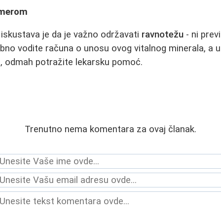
 merom
 iskustava je da je važno održavati
ravnotežu
- ni prev
ebno vodite računa o unosu ovog vitalnog minerala, a u
 odmah potražite lekarsku pomoć.
Trenutno nema komentara za ovaj članak.