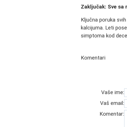
Zaključak: Sve sa
Ključna poruka svih
kalcijuma. Leti pos
simptoma kod dece,
Komentari
Vaše ime:
Vaš email:
Komentar: