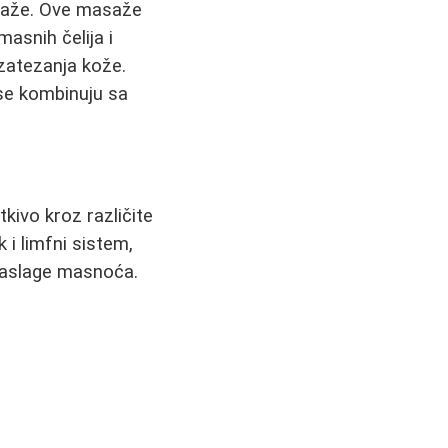
asaže. Ove masaže
masnih čelija i
 zatezanja kože.
se kombinuju sa
ivo kroz različite
 i limfni sistem,
 naslage masnoća.