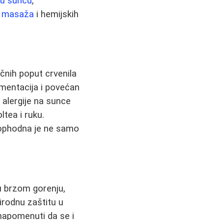
 u suncu
,
it masaža
i hemijskih
čnih poput crvenila
gmentacija i povećan
 alergije na sunce
tea i ruku.
ophodna je ne samo
u brzom gorenju,
irodnu zaštitu u
 napomenuti da se i