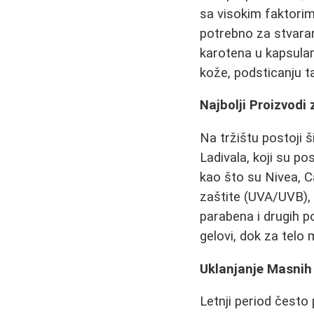
sa visokim faktori
potrebno za stvaran
karotena u kapsula
kože, podsticanju ta
Najbolji Proizvodi
Na tržištu postoji 
Ladivala, koji su po
kao što su Nivea, Ca
zaštite (UVA/UVB), 
parabena i drugih pot
gelovi, dok za telo 
Uklanjanje Masnih 
Letnji period često