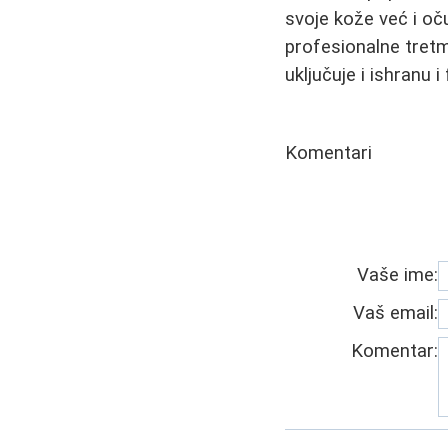
svoje kože već i oču
profesionalne tretm
uključuje i ishranu 
Komentari
Vaše ime:
Vaš email:
Komentar: