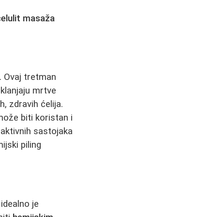
celulit masaža
. Ovaj tretman
uklanjaju mrtve
, zdravih ćelija.
ože biti koristan i
 aktivnih sastojaka
jski piling
 idealno je