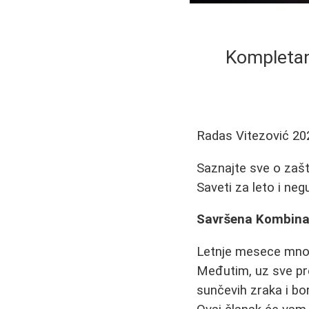
Kompletan 
Radas Vitezović
20
Saznajte sve o zašt
Saveti za leto i neg
Savršena Kombinac
Letnje mesece mnogi
Međutim, uz sve pre
sunčevih zraka i bo