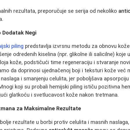
alnih rezultata, preporučuje se serija od nekoliko
anti
a.
o Dodatak Negi
jski piling
predstavlja izvrsnu metodu za obnovu kože
e odredenih kiselina (npr. glikolne ili salicilne) koje 
loja kože, podstičući time regeneraciju i stvaranje novih
amo da doprinosi ujednačenoj boji i teksturi kože već m
naslaga i smanjenju celulita, jer poboljšava apsorpciju
nogi koji su probali hemijski piling ističu pozitivna hemi
jući glatkoću i svetlucavost kože nakon tretmana.
tmana za Maksimalne Rezultate
jbolje rezultate u borbi protiv celulita i masnih naslaga,