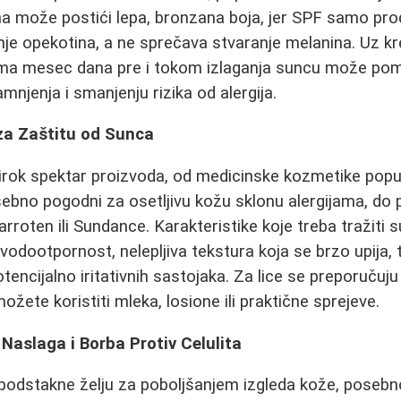
ma može postići lepa, bronzana boja, jer SPF samo pr
je opekotina, a ne sprečava stvaranje melanina. Uz k
ma mesec dana pre i tokom izlaganja suncu može pom
mnjenja i smanjenju rizika od alergija.
 za Zaštitu od Sunca
širok spektar proizvoda, od medicinske kozmetike popu
sebno pogodni za osetljivu kožu sklonu alergijama, do p
rroten ili Sundance. Karakteristike koje treba tražiti 
vodootpornost, nelepljiva tekstura koja se brzo upija,
encijalno iritativnih sastojaka. Za lice se preporučuju sp
možete koristiti mleka, losione ili praktične sprejeve.
Naslaga i Borba Protiv Celulita
 podstakne želju za poboljšanjem izgleda kože, posebn