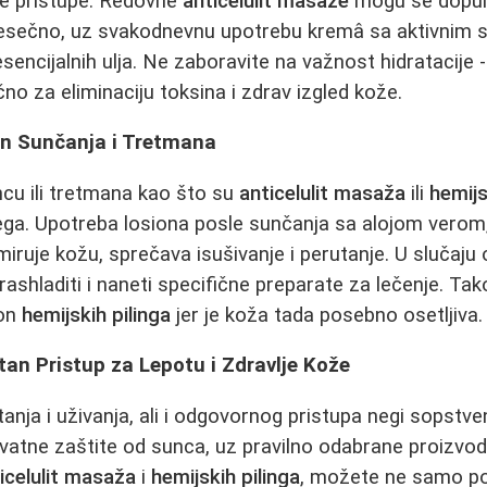
te pristupe. Redovne
anticelulit masaže
mogu se dopun
ečno, uz svakodnevnu upotrebu kremâ sa aktivnim s
 esencijalnih ulja. Ne zaboravite na važnost hidratacije -
učno za eliminaciju toksina i zdrav izgled kože.
n Sunčanja i Tretmana
cu ili tretmana kao što su
anticelulit masaža
ili
hemijs
egа. Upotreba losiona posle sunčanja sa alojom verom,
iruje kožu, sprečava isušivanje i perutanje. U slučaju 
ashladiti i naneti specifične preparate za lečenje. Tak
kon
hemijskih pilinga
jer je koža tada posebno osetljiva.
an Pristup za Lepotu i Zdravlje Kože
anja i uživanja, ali i odgovornog pristupa negi sopstve
tne zaštite od sunca, uz pravilno odabrane proizvode
icelulit masaža
i
hemijskih pilinga
, možete ne samo pob