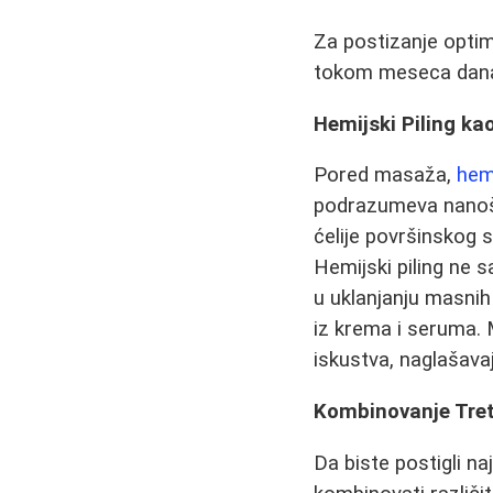
Za postizanje optim
tokom meseca dan
Hemijski Piling ka
Pored masaža,
hemi
podrazumeva nanošenj
ćelije površinskog s
Hemijski piling ne s
u uklanjanju masnih 
iz krema i seruma. M
iskustva, naglašava
Kombinovanje Tre
Da biste postigli na