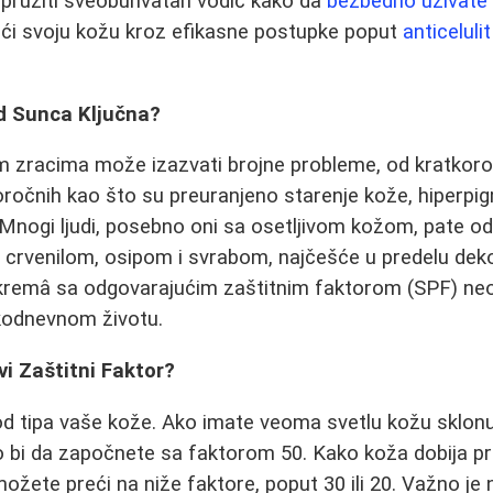
 pružiti sveobuhvatan vodič kako da
bezbedno uživate
ći svoju kožu kroz efikasne postupke poput
anticelul
od Sunca Ključna?
m zracima može izazvati brojne probleme, od kratkoro
oročnih kao što su preuranjeno starenje kože, hiperpi
Mnogi ljudi, posebno oni sa osetljivom kožom, pate od
 crvenilom, osipom i svrabom, najčešće u predelu dekol
kremâ sa odgovarajućim zaštitnim faktorom (SPF) ne
akodnevnom životu.
i Zaštitni Faktor?
od tipa vaše kože. Ako imate veoma svetlu kožu sklon
o bi da započnete sa faktorom 50. Kako koža dobija pr
možete preći na niže faktore, poput 30 ili 20. Važno je