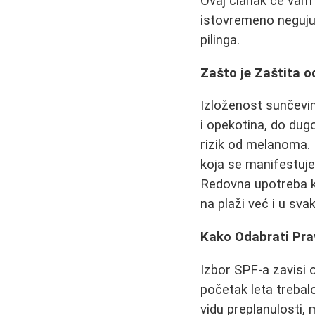
Ovaj članak će vam
istovremeno neguju
pilinga.
Zašto je Zaštita 
Izloženost sunčevi
i opekotina, do dug
rizik od melanoma. 
koja se manifestuje
Redovna upotreba 
na plaži već i u sv
Kako Odabrati Prav
Izbor SPF-a zavisi 
početak leta trebal
vidu preplanulosti, 