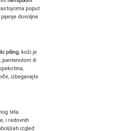
iti
hemijskim
astojcima poput
 pijenje dovoljne
ki piling
, koži je
 pantenolom ili
opekotina,
ođe, izbegavajte
nog tela.
, i redovnih
oljšati izgled