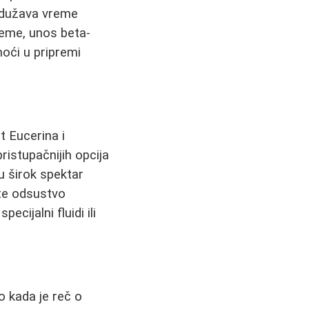
odužava vreme
reme, unos beta-
oći u pripremi
t Eucerina i
ristupačnijih opcija
su širok spektar
 te odsustvo
ecijalni fluidi ili
o kada je reč o