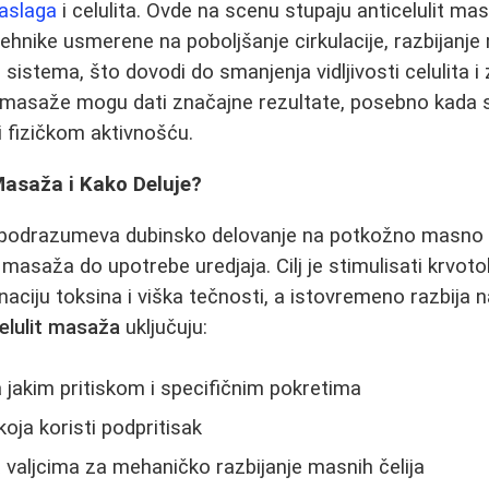
naslaga
i celulita. Ovde na scenu stupaju anticelulit m
ehnike usmerene na poboljšanje cirkulacije, razbijanje 
sistema, što dovodi do smanjenja vidljivosti celulita i
t masaže mogu dati značajne rezultate, posebno kada 
 fizičkom aktivnošću.
 Masaža i Kako Deluje?
podrazumeva dubinsko delovanje na potkožno masno tk
masaža do upotrebe uredjaja. Cilj je stimulisati krvotok
naciju toksina i viška tečnosti, a istovremeno razbija
elulit masaža
uključuju:
jakim pritiskom i specifičnim pokretima
ja koristi podpritisak
valjcima za mehaničko razbijanje masnih čelija