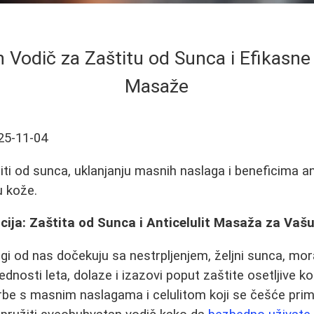
Vodič za Zaštitu od Sunca i Efikasne 
Masaže
25-11-04
iti od sunca, uklanjanju masnih naslaga i beneficima an
u kože.
ija: Zaštita od Sunca i Anticelulit Masaža za Vaš
 od nas dočekuju sa nestrpljenjem, željni sunca, mora
dnosti leta, dolaze i izazovi poput zaštite osetljive k
rbe s masnim naslagama i celulitom koji se češće prime