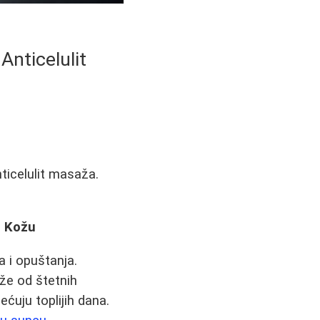
Anticelulit
ticelulit masaža.
u Kožu
 i opuštanja.
ože od štetnih
ćuju toplijih dana.