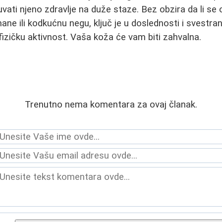
vati njeno zdravlje na duže staze. Bez obzira da li se 
ane ili kodkućnu negu, ključ je u doslednosti i svestra
i fizičku aktivnost. Vaša koža će vam biti zahvalna.
Trenutno nema komentara za ovaj članak.