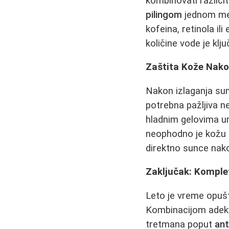
kombinovati različi
pilingom
jednom mes
kofeina, retinolа ili
količine vode je klj
Zaštita Kože Nako
Nakon izlaganja sun
potrebna pažljiva n
hladnim gelovima um
neophodno je kožu r
direktno sunce na
Zaključak: Komplet
Leto je vreme opušt
Kombinacijom adekva
tretmana poput
ant