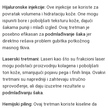
Hijaluronske injekcije:
Ove injekcije se koriste za
povratak volumena i hidrataciju kože. One mogu
ispuniti bore i poboljšati teksturu kože, dajući
šakama puniji i mlađi izgled. Ovaj tretman je
posebno efikasan za
podmlađivanje šaka
jer
direktno rešava problem gubitka potkožnog
masnog tkiva.
Laserski tretmani:
Laseri kao što su frakcioni laser
mogu podstaći proizvodnju kolagena i poboljšati
ton kože, smanjujući pojavu pega i finih linija. Ovakvi
tretmani su napredniji i zahtevaju stručno
sprovođenje, ali daju izuzetne rezultate u
podmlađivanju šaka
.
Hemijski piling:
Ovaj tretman koriste kiseline da