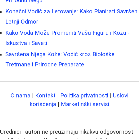
Prirodnu Negu
Konačni Vodič za Letovanje: Kako Planirati Savršen
Letnji Odmor
Kako Voda Može Promeniti Vašu Figuru i Kožu -
Iskustva i Saveti
Savršena Njega Kože: Vodič kroz Biološke
Tretmane i Prirodne Preparate
O nama
|
Kontakt
|
Politika privatnosti
|
Uslovi
korišćenja
|
Marketinški servisi
Urednici i autori ne preuzimaju nikakvu odgovornost