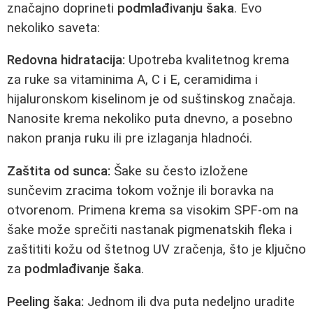
značajno doprineti
podmlađivanju šaka
. Evo
nekoliko saveta:
Redovna hidratacija:
Upotreba kvalitetnog krema
za ruke sa vitaminima A, C i E, ceramidima i
hijaluronskom kiselinom je od suštinskog značaja.
Nanosite krema nekoliko puta dnevno, a posebno
nakon pranja ruku ili pre izlaganja hladnoći.
Zaštita od sunca:
Šake su često izložene
sunčevim zracima tokom vožnje ili boravka na
otvorenom. Primena krema sa visokim SPF-om na
šake može sprečiti nastanak pigmenatskih fleka i
zaštititi kožu od štetnog UV zračenja, što je ključno
za
podmlađivanje šaka
.
Peeling šaka:
Jednom ili dva puta nedeljno uradite