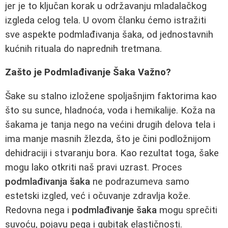
jer je to ključan korak u održavanju mladalačkog
izgleda celog tela. U ovom članku ćemo istražiti
sve aspekte podmlađivanja šaka, od jednostavnih
kućnih rituala do naprednih tretmana.
Zašto je Podmlađivanje Šaka Važno?
Šake su stalno izložene spoljašnjim faktorima kao
što su sunce, hladnoća, voda i hemikalije. Koža na
šakama je tanja nego na većini drugih delova tela i
ima manje masnih žlezda, što je čini podložnijom
dehidraciji i stvaranju bora. Kao rezultat toga, šake
mogu lako otkriti naš pravi uzrast. Proces
podmlađivanja šaka
ne podrazumeva samo
estetski izgled, već i očuvanje zdravlja kože.
Redovna nega i
podmlađivanje šaka
mogu sprečiti
suvoću, pojavu pega i gubitak elastičnosti.