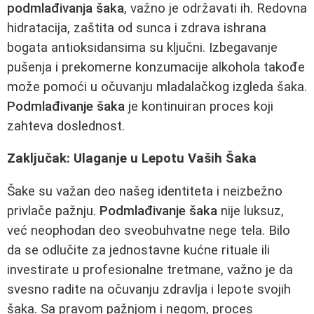
podmlađivanja šaka
, važno je održavati ih. Redovna
hidratacija, zaštita od sunca i zdrava ishrana
bogata antioksidansima su ključni. Izbegavanje
pušenja i prekomerne konzumacije alkohola takođe
može pomoći u očuvanju mladalačkog izgleda šaka.
Podmlađivanje šaka
je kontinuiran proces koji
zahteva doslednost.
Zaključak: Ulaganje u Lepotu Vaših Šaka
Šake su važan deo našeg identiteta i neizbežno
privlače pažnju.
Podmlađivanje šaka
nije luksuz,
već neophodan deo sveobuhvatne nege tela. Bilo
da se odlučite za jednostavne kućne rituale ili
investirate u profesionalne tretmane, važno je da
svesno radite na očuvanju zdravlja i lepote svojih
šaka. Sa pravom pažnjom i negom, proces