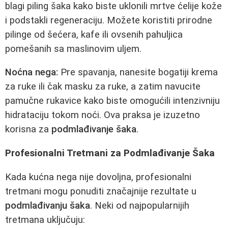
blagi piling šaka kako biste uklonili mrtve ćelije kože
i podstakli regeneraciju. Možete koristiti prirodne
pilinge od šećera, kafe ili ovsenih pahuljica
pomešanih sa maslinovim uljem.
Noćna nega:
Pre spavanja, nanesite bogatiji krema
za ruke ili čak masku za ruke, a zatim navucite
pamučne rukavice kako biste omogućili intenzivniju
hidrataciju tokom noći. Ova praksa je izuzetno
korisna za
podmlađivanje šaka
.
Profesionalni Tretmani za Podmlađivanje Šaka
Kada kućna nega nije dovoljna, profesionalni
tretmani mogu ponuditi značajnije rezultate u
podmlađivanju šaka
. Neki od najpopularnijih
tretmana uključuju: