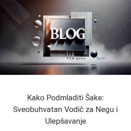
Kako Podmladiti Šake:
Sveobuhvatan Vodič za Negu i
Ulepšavanje