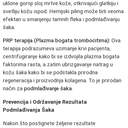
uklone gornji sloj mrtve kože, otkrivajući glatkiju i
svetliju kožu ispod. Hemijski piling može biti veoma
efektan u smanjenju tamnih fleka i podmlađivanju
šaka.
PRP terapija (Plazma bogata trombocitima):
Ova
terapija podrazumeva uzimanje krvi pacijenta,
centrifugiranje kako bi se izdvojila plazma bogata
faktorima rasta, a zatim ubrizgavanje natrag u
kožu šaka kako bi se podstakla prirodna
regeneracija i proizvodnja kolagena. To je prirodan
način za
podmlađivanje šaka
.
Prevencija i Održavanje Rezultata
Podmlađivanja Šaka
Nakon što postignete željene rezultate