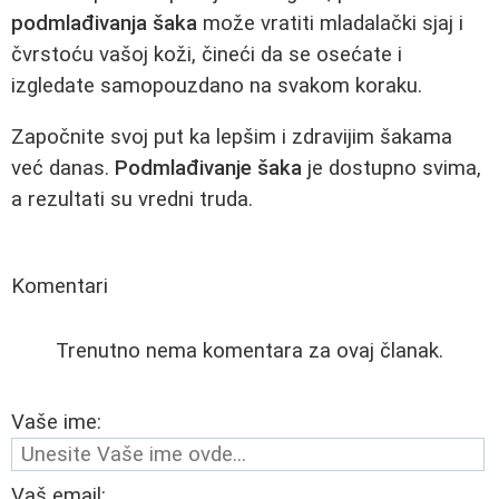
podmlađivanja šaka
može vratiti mladalački sjaj i
čvrstoću vašoj koži, čineći da se osećate i
izgledate samopouzdano na svakom koraku.
Započnite svoj put ka lepšim i zdravijim šakama
već danas.
Podmlađivanje šaka
je dostupno svima,
a rezultati su vredni truda.
Komentari
Trenutno nema komentara za ovaj članak.
Vaše ime:
Vaš email: