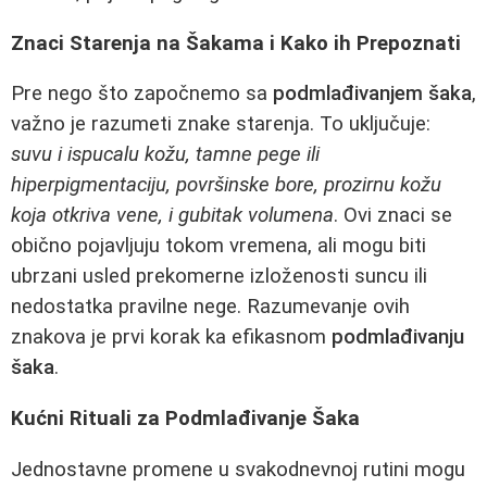
Znaci Starenja na Šakama i Kako ih Prepoznati
Pre nego što započnemo sa
podmlađivanjem šaka
,
važno je razumeti znake starenja. To uključuje:
suvu i ispucalu kožu, tamne pege ili
hiperpigmentaciju, površinske bore, prozirnu kožu
koja otkriva vene, i gubitak volumena
. Ovi znaci se
obično pojavljuju tokom vremena, ali mogu biti
ubrzani usled prekomerne izloženosti suncu ili
nedostatka pravilne nege. Razumevanje ovih
znakova je prvi korak ka efikasnom
podmlađivanju
šaka
.
Kućni Rituali za Podmlađivanje Šaka
Jednostavne promene u svakodnevnoj rutini mogu