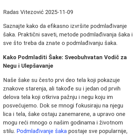
Radas Vitezović
2025-11-09
Saznajte kako da efikasno izvršite podmlađivanje
šaka. Praktični saveti, metode podmlađivanja šaka i
sve što treba da znate o podmlađivanju šaka.
Kako Podmladiti Šake: Sveobuhvatan Vodič za
Negu i Ulepšavanje
Naše šake su često prvi deo tela koji pokazuje
znakove starenja, ali takođe su i jedan od prvih
delova tela koji otkriva pažnju i negu koju im
posvećujemo. Dok se mnogi fokusiraju na njegu
lica i tela, šake ostaju zanemarene, a upravo one
mogu reći mnogo o našim godinama i životnom
stilu.
Podmlađivanje šaka
postaje sve popularnije,