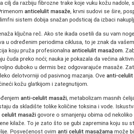
a cilj da razbiju fibrozne trake koje vuku kožu nadole, 
. Primenom
anticelulit masaže
, krvni sudovi se šire, po
a limfni sistem dobija snažan podsticaj da izbaci nakupl
enaža ključna reč. Ako ste ikada osetili da su vam noge
ava u određenim periodima ciklusa, to je znak da vašem
cija koju pruža profesionalna
anticelulit masažom
. Za
u čuda preko noći; nauka je pokazala da većina aktivn
oljno duboko u dermis bez odgovarajuće masaže. Zat
leko delotvorniji od pasivnog mazanja. Ove
anti-celul
čineći kožu glatkijom i zategnutijom.
ođenjem
anti-celulit masaži
, metabolizam masnih ćelij
taju da skladište tolike količine toksina i vode. Iskust
i celulit masaži
govore o smanjenju obima od nekoliko 
ne kilaže. To je zato što se gubi zapremina koju su s
lije. Posvećenost ovim
anti celulit masažama
može bit