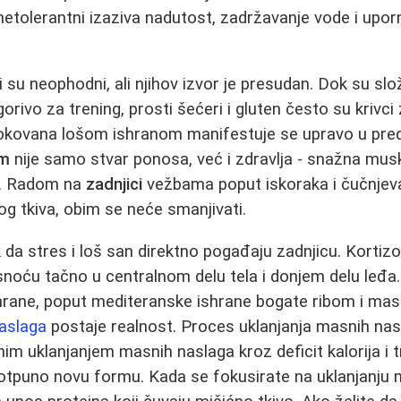
netolerantni izaziva nadutost, zadržavanje vode i upo
i su neophodni, ali njihov izvor je presudan. Dok su slože
 gorivo za trening, prosti šećeri i gluten često su krivci
okovana lošom ishranom manifestuje se upravo u pre
om
nije samo stvar ponosa, već i zdravlja - snažna mus
cu. Radom na
zadnjici
vežbama poput iskoraka i čučnjeva 
g tkiva, obim se neće smanjivati.
k da stres i loš san direktno pogađaju zadnjicu. Kortiz
asnoću tačno u centralnom delu tela i donjem delu leđ
hrane, poput mediteranske ishrane bogate ribom i masl
naslaga
postaje realnost. Proces uklanjanja masnih nas
im uklanjanjem masnih naslaga kroz deficit kalorija i t
potpuno novu formu. Kada se fokusirate na uklanjanju 