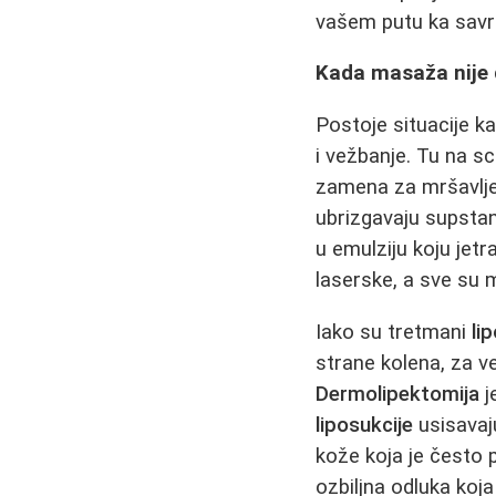
vašem putu ka savr
Kada masaža nije d
Postoje situacije k
i vežbanje. Tu na 
zamena za mršavljen
ubrizgavaju supsta
u emulziju koju jet
laserske, a sve su m
Iako su tretmani
li
strane kolena, za ve
Dermolipektomija
j
liposukcije
usisavaj
kože koja je često 
ozbiljna odluka koj