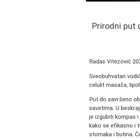
Prirodni put 
Radas Vitezović
20
Sveobuhvatan vodič 
celulit masaža, lipo
Put do savršeno obl
savetima. U beskraj
je izgubiti kompas i
kako se efikasno i 
stomaka i butina. Č