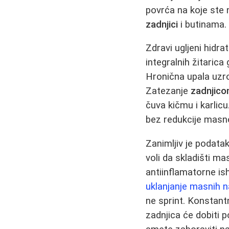
povrća na koje ste 
zadnjici
i butinama.
Zdravi ugljeni hidrat
integralnih žitarica
Hronična upala uzr
Zatezanje
zadnjic
čuva kičmu i karli
bez redukcije masno
Zanimljiv je podata
voli da skladišti m
antiinflamatorne is
uklanjanje masnih 
ne sprint. Konstantn
zadnjica će dobiti 