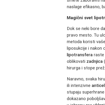
smete zaboraviti na
naslage efikasno, ba
Magični svet lipotr
Dok se neki bore d
pravo mesto. Tu ul
metoda koristi vaše
liposukcije i nakon
lipotransfera
raste 
oblikovati
zadnjica
(
hirurga i stope pre
Naravno, svaka hirur
ili intenzivne
antice
stupaju superhrane 
dokazano poboljšava 