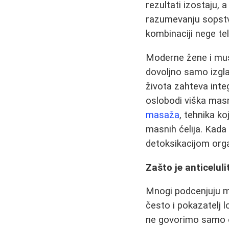
rezultati izostaju, 
razumevanju sopstven
kombinaciji nege tela
Moderne žene i mušk
dovoljno samo izglad
života zahteva integ
oslobodi viška ma
masaža
, tehnika k
masnih ćelija. Kada
detoksikacijom orga
Zašto je anticelul
Mnogi podcenjuju mo
često i pokazatelj 
ne govorimo samo o