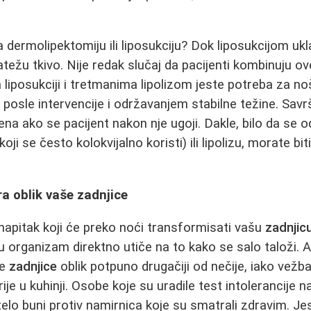
a dermolipektomiju ili liposukciju? Dok liposukcijom ukl
težu tkivo. Nije redak slučaj da pacijenti kombinuju o
a liposukciji i tretmanima lipolizom jeste potreba za n
osle intervencije i održavanjem stabilne težine. Sav
na ako se pacijent nakon nje ugoji. Dakle, bilo da se o
oji se često kolokvijalno koristi) ili lipolizu, morate bi
ra oblik vaše zadnjice
napitak koji će preko noći transformisati vašu
zadnjic
 u organizam direktno utiče na to kako se salo taloži. 
je
zadnjice
oblik potpuno drugačiji od nečije, iako vežba
je u kuhinji. Osobe koje su uradile test intolerancije 
telo buni protiv namirnica koje su smatrali zdravim. Je