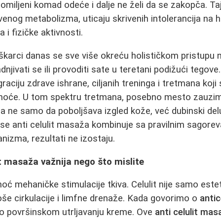
a omiljeni komad odeće i dalje ne želi da se zakopča. Taj
og metabolizma, uticaju skrivenih intolerancija na hran
 i fizičke aktivnosti.
arci danas se sve više okreću holističkom pristupu nez
njivati se ili provoditi sate u teretani podižući tegov
raciju zdrave ishrane, ciljanih treninga i tretmana koji 
snoće. U tom spektru tretmana, posebno mesto zauz
oja ne samo da poboljšava izgled kože, već dubinski del
 se anti celulit masaža kombinuje sa pravilnim sagoreva
nizma, rezultati ne izostaju.
it masaža važnija nego što mislite
ć mehaničke stimulacije tkiva. Celulit nije samo este
loše cirkulacije i limfne drenaže. Kada govorimo o
anti
 površinskom utrljavanju kreme. Ove
anti celulit mas