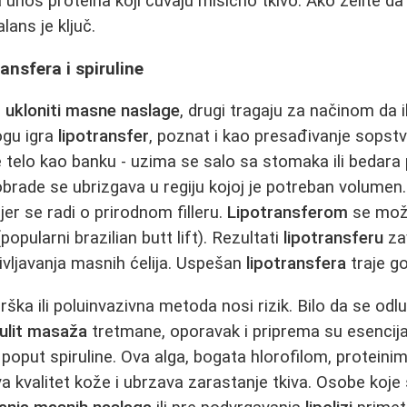
 unos proteina koji čuvaju mišićno tkivo. Ako želite da
lans je ključ.
ansfera i spiruline
a
ukloniti masne naslage
, drugi tragaju za načinom da
ogu igra
lipotransfer
, poznat i kao presađivanje sopst
 telo kao banku - uzima se salo sa stomaka ili bedara
 obrade se ubrizgava u regiju kojoj je potreban volumen
jer se radi o prirodnom filleru.
Lipotransferom
se može 
popularni brazilian butt lift). Rezultati
lipotransferu
za
življavanja masnih ćelija. Uspešan
lipotransfera
traje g
ška ili poluinvazivna metoda nosi rizik. Bilo da se odl
lulit masaža
tretmane, oporavak i priprema su esencija
poput spiruline. Ova alga, bogata hlorofilom, proteini
kvalitet kože i ubrzava zarastanje tkiva. Osobe koje su