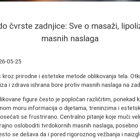
do čvrste zadnjice: Sve o masaži, lipoliz
masnih naslaga
26-05-25
kroz prirodne i estetske metode oblikovanja tela. Otkr
liza i zdrava ishrana bore protiv masnih naslaga na zadn
ikovane figure često je popločan različitim, ponekad 
nom moru informacija o dijetama, treninzima i estets
 osećati se frustrirano. Centralno pitanje koje muči velik
trajno osloboditi tvrdokornih masnih naslaga, posebno
esto se dešava da i pored rigoroznog vežbanja i naizgl