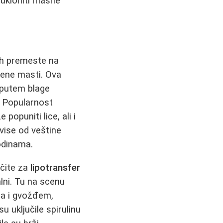
 ukloniti masne
 ih premeste na
vene masti. Ova
 putem blage
. Popularnost
popuniti lice, ali i
vise od veštine
odinama.
učite za
lipotransfer
lni. Tu na scenu
ma i gvožđem,
 uključile spirulinu