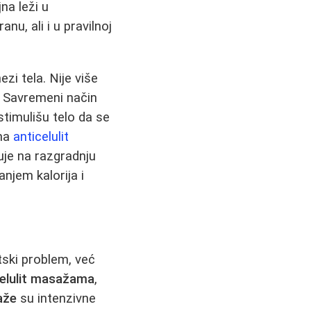
na leži u
u, ali i u pravilnoj
i tela. Nije više
e. Savremeni način
stimulišu telo da se
ima
anticelulit
uje na razgradnju
njem kalorija i
tski problem, već
celulit masažama
,
aže
su intenzivne