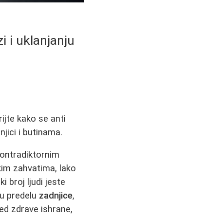
i i uklanjanju
ijte kako se anti
jici i butinama.
kontradiktornim
kim zahvatima, lako
i broj ljudi jeste
 u predelu
zadnjice
,
ed zdrave ishrane,