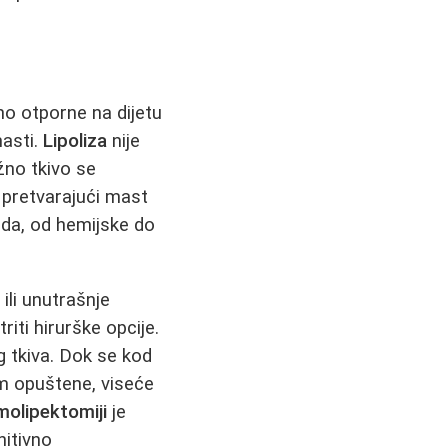
no otporne na dijetu
masti.
Lipoliza
nije
žno tkivo se
 pretvarajući mast
da, od hemijske do
ili unutrašnje
iti hirurške opcije.
g tkiva. Dok se kod
m opuštene, viseće
molipektomiji
je
nitivno