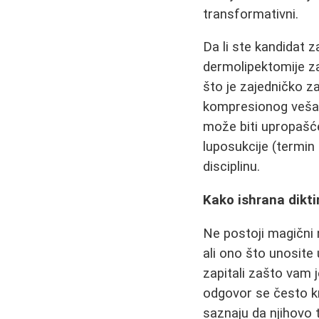
transformativni.
Da li ste kandidat z
dermolipektomije za
što je zajedničko z
kompresionog veša p
može biti upropašće
luposukcije (termin k
disciplinu.
Kako ishrana dikti
Ne postoji magični 
ali ono što unosite
zapitali zašto vam 
odgovor se često kri
saznaju da njihovo 