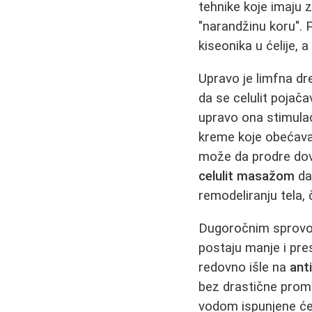
tehnike koje imaju z
"narandžinu koru"
kiseonika u ćelije, 
Upravo je limfna dr
da se celulit pojač
upravo ona stimula
kreme koje obećavaj
može da prodre dov
celulit masažom
da
remodeliranju tela, 
Dugoročnim sprov
postaju manje i pres
redovno išle na
ant
bez drastične prome
vodom ispunjene će