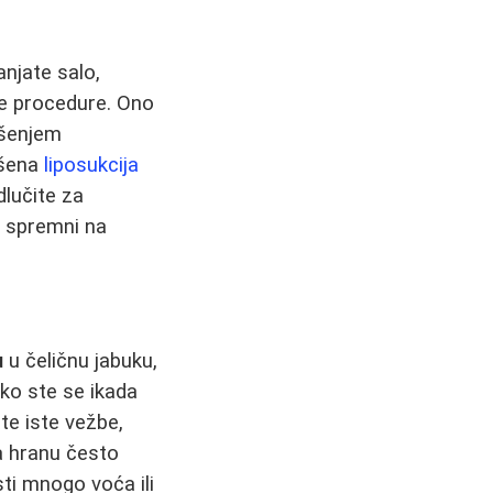
anjate salo,
ve procedure. Ono
ošenjem
ršena
liposukcija
dlučite za
ti spremni na
u
u čeličnu jabuku,
Ako ste se ikada
te iste vežbe,
na hranu često
sti mnogo voća ili