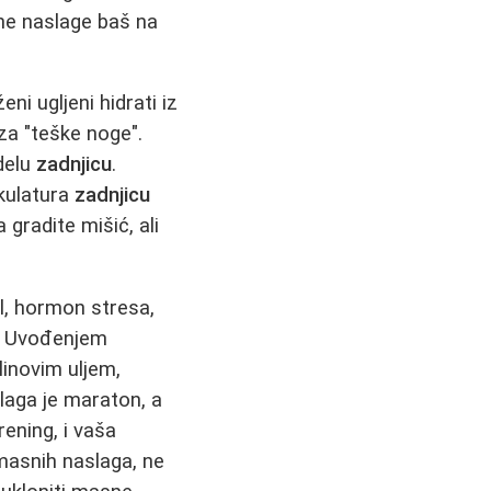
rne naslage baš na
ni ugljeni hidrati iz
 za "teške noge".
delu
zadnjicu
.
kulatura
zadnjicu
gradite mišić, ali
ol, hormon stresa,
a. Uvođenjem
inovim uljem,
laga je maraton, a
rening, i vaša
masnih naslaga, ne