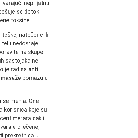
stvarajući neprijatnu
spešuje se dotok
jene toksine.
 teške, natečene ili
 telu nedostaje
boravite na skupe
ih sastojaka ne
o je rad sa
anti
it masaže
pomažu u
a se menja. One
va korisnica koje su
centimetara čak i
tvarale otečene,
i prekretnica u