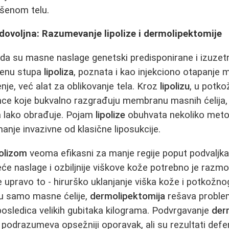
šenom telu.
ovoljna: Razumevanje lipolize i dermolipektomije
ada su masne naslage genetski predisponirane i izuzet
scenu stupa
lipoliza
, poznata i kao injekciono otapanje 
je, već alat za oblikovanje tela. Kroz
lipolizu
, u potko
nce koje bukvalno razgrađuju membranu masnih ćelija,
ra lako obrađuje. Pojam
lipolize
obuhvata nekoliko meto
anje invazivne od klasične liposukcije.
polizom
veoma efikasni za manje regije poput podvaljka 
će naslage i ozbiljnije viškove kože potrebno je razmotr
e upravo to - hirurško uklanjanje viška kože i potkožno
u samo masne ćelije,
dermolipektomija
rešava proble
posledica velikih gubitaka kilograma. Podvrgavanje
der
a podrazumeva opsežniji oporavak, ali su rezultati defe