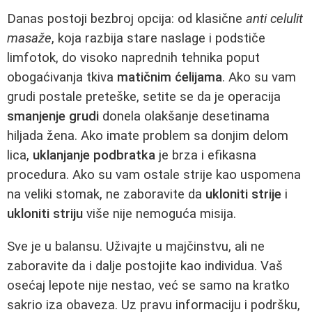
Danas postoji bezbroj opcija: od klasične
anti celulit
masaže
, koja razbija stare naslage i podstiče
limfotok, do visoko naprednih tehnika poput
obogaćivanja tkiva
matičnim ćelijama
. Ako su vam
grudi postale preteške, setite se da je operacija
smanjenje grudi
donela olakšanje desetinama
hiljada žena. Ako imate problem sa donjim delom
lica,
uklanjanje podbratka
je brza i efikasna
procedura. Ako su vam ostale strije kao uspomena
na veliki stomak, ne zaboravite da
ukloniti strije
i
ukloniti striju
više nije nemoguća misija.
Sve je u balansu. Uživajte u majčinstvu, ali ne
zaboravite da i dalje postojite kao individua. Vaš
osećaj lepote nije nestao, već se samo na kratko
sakrio iza obaveza. Uz pravu informaciju i podršku,