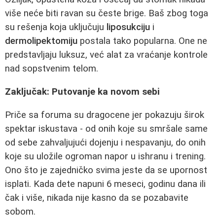
više neće biti ravan su česte brige. Baš zbog toga
su rešenja koja uključuju
liposukciju
i
dermolipektomiju
postala tako popularna. One ne
predstavljaju luksuz, već alat za vraćanje kontrole
nad sopstvenim telom.
Zaključak: Putovanje ka novom sebi
Priče sa foruma su dragocene jer pokazuju širok
spektar iskustava - od onih koje su smršale same
od sebe zahvaljujući dojenju i nespavanju, do onih
koje su uložile ogroman napor u ishranu i trening.
Ono što je zajedničko svima jeste da se upornost
isplati. Kada dete napuni 6 meseci, godinu dana ili
čak i više, nikada nije kasno da se pozabavite
sobom.