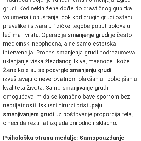
grudi. Kod nekih žena dođe do drastičnog gubitka
volumena i opuštanja, dok kod drugih grudi ostanu
prevelike i stvaraju fizičke tegobe poput bolova u
leđima i vratu. Operacija
smanjenje grudi
je često
medicinski neophodna, a ne samo estetska
intervencija. Proces
smanjenja grudi
podrazumeva
uklanjanje viška žlezdanog tkiva, masnoće i kože.
Žene koje su se podvrgle
smanjenju grudi
izveštavaju o neverovatnom olakšanju i poboljšanju
kvaliteta života. Samo
smanjivanje grudi
omogućava im da se konačno bave sportom bez
neprijatnosti. Iskusni hirurzi pristupaju
smanjivanjem grudi
uz poštovanje proporcija tela,
čineći da rezultat izgleda prirodno i skladno.
Psihološka strana medalje: Samopouzdanje