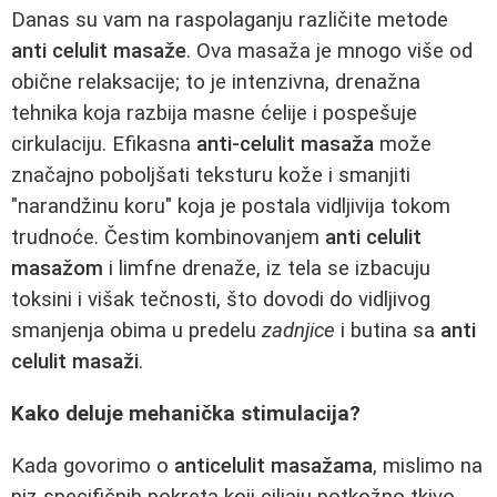
Danas su vam na raspolaganju različite metode
anti celulit masaže
. Ova masaža je mnogo više od
obične relaksacije; to je intenzivna, drenažna
tehnika koja razbija masne ćelije i pospešuje
cirkulaciju. Efikasna
anti-celulit masaža
može
značajno poboljšati teksturu kože i smanjiti
"narandžinu koru" koja je postala vidljivija tokom
trudnoće. Čestim kombinovanjem
anti celulit
masažom
i limfne drenaže, iz tela se izbacuju
toksini i višak tečnosti, što dovodi do vidljivog
smanjenja obima u predelu
zadnjice
i butina sa
anti
celulit masaži
.
Kako deluje mehanička stimulacija?
Kada govorimo o
anticelulit masažama
, mislimo na
niz specifičnih pokreta koji ciljaju potkožno tkivo.