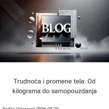
Trudnoća i promene tela: Od
kilograma do samopouzdanja
Radas Vitezović
2026-05-29