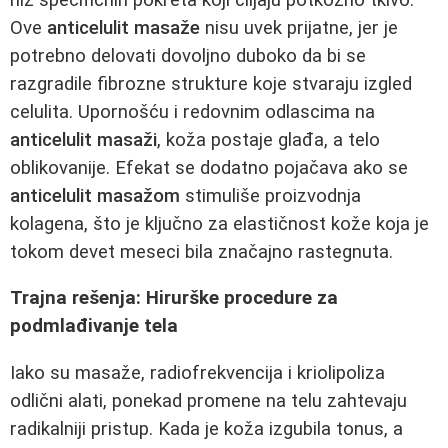
Ove
anticelulit masaže
nisu uvek prijatne, jer je
potrebno delovati dovoljno duboko da bi se
razgradile fibrozne strukture koje stvaraju izgled
celulita. Upornošću i redovnim odlascima na
anticelulit masaži
, koža postaje glađa, a telo
oblikovanije. Efekat se dodatno pojačava ako se
anticelulit masažom
stimuliše proizvodnja
kolagena, što je ključno za elastičnost kože koja je
tokom devet meseci bila značajno rastegnuta.
Trajna rešenja: Hirurške procedure za
podmlađivanje tela
Iako su masaže, radiofrekvencija i kriolipoliza
odlični alati, ponekad promene na telu zahtevaju
radikalniji pristup. Kada je koža izgubila tonus, a