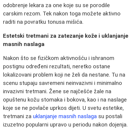
odobrenje lekara za one koje su se porodile
carskim rezom. Tek nakon toga možete aktivno
raditi na povratku tonusa mišića.
Estetski tretmani za zatezanje kože i uklanjanje
masnih naslaga
Nakon što se fizičkom aktivnošću i ishranom
postignu određeni rezultati, neretko ostane
lokalizovani problem koji ne želi da nestane. Tu na
scenu stupaju savremeni neinvazivni i minimalno
invazivni tretmani. Žene se najčešće žale na
opuštenu kožu stomaka i bokova, kao i na naslage
koje se ne povlače uprkos dijeti. U svetu estetike,
tretmani za
uklanjanje masnih naslaga
su postali
izuzetno popularni upravo u periodu nakon dojenja.