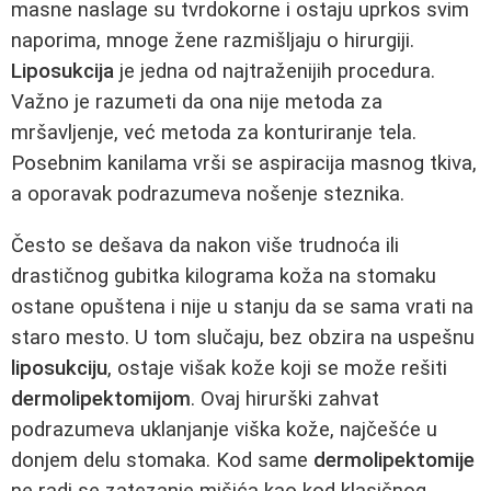
masne naslage su tvrdokorne i ostaju uprkos svim
naporima, mnoge žene razmišljaju o hirurgiji.
Liposukcija
je jedna od najtraženijih procedura.
Važno je razumeti da ona nije metoda za
mršavljenje, već metoda za konturiranje tela.
Posebnim kanilama vrši se aspiracija masnog tkiva,
a oporavak podrazumeva nošenje steznika.
Često se dešava da nakon više trudnoća ili
drastičnog gubitka kilograma koža na stomaku
ostane opuštena i nije u stanju da se sama vrati na
staro mesto. U tom slučaju, bez obzira na uspešnu
liposukciju
, ostaje višak kože koji se može rešiti
dermolipektomijom
. Ovaj hirurški zahvat
podrazumeva uklanjanje viška kože, najčešće u
donjem delu stomaka. Kod same
dermolipektomije
ne radi se zatezanje mišića kao kod klasičnog