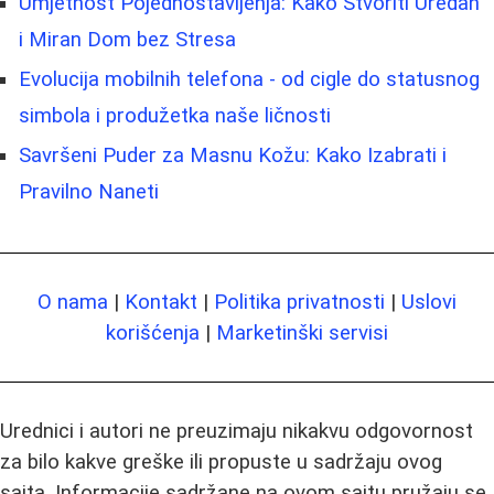
Umjetnost Pojednostavljenja: Kako Stvoriti Uredan
i Miran Dom bez Stresa
Evolucija mobilnih telefona - od cigle do statusnog
simbola i produžetka naše ličnosti
Savršeni Puder za Masnu Kožu: Kako Izabrati i
Pravilno Naneti
O nama
|
Kontakt
|
Politika privatnosti
|
Uslovi
korišćenja
|
Marketinški servisi
Urednici i autori ne preuzimaju nikakvu odgovornost
za bilo kakve greške ili propuste u sadržaju ovog
sajta. Informacije sadržane na ovom sajtu pružaju se