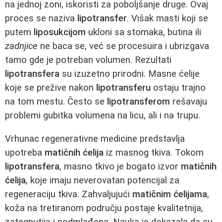
na jednoj zoni, iskoristi za poboljšanje druge. Ovaj
proces se naziva
lipotransfer
. Višak masti koji se
putem
liposukcijom
ukloni sa stomaka, butina ili
zadnjice
ne baca se, već se procesuira i ubrizgava
tamo gde je potreban volumen. Rezultati
lipotransfera
su izuzetno prirodni. Masne ćelije
koje se prežive nakon
lipotransferu
ostaju trajno
na tom mestu. Često se
lipotransferom
rešavaju
problemi gubitka volumena na licu, ali i na trupu.
Vrhunac regenerativne medicine predstavlja
upotreba
matičnih ćelija
iz masnog tkiva. Tokom
lipotransfera
, masno tkivo je bogato izvor
matičnih
ćelija
, koje imaju neverovatan potencijal za
regeneraciju tkiva. Zahvaljujući
matičnim ćelijama
,
koža na tretiranom području postaje kvalitetnija,
zategnutija i podmlađena. Nauka je dokazala da su