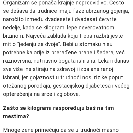
Organizam se ponaša krajnje nepredvidivo. Često
se dešava da trudnice imaju faze ubrzanog gojenja,
naročito između dvadesete i dvadeset četvrte
nedelje, kada se kilogrami lepe neverovatnom
brzinom. Najveća zabluda koju treba razbiti jeste
mit o "jedenju za dvoje". Bebi u stomaku nisu
potrebne kalorije iz prerađene hrane i šećera, već
raznovrsna, nutritivno bogata ishrana. Lekari danas
sve više insistiraju na zdravoj i izbalansiranoj
ishrani, jer gojaznost u trudnoći nosi rizike poput
otežanog porođaja, gestacijskog dijabetesa i većeg
opterećenja na srce i zglobove.
Zašto se kilogrami raspoređuju baš na tim
mestima?
Mnoge žene primećuju da se u trudnoći masno