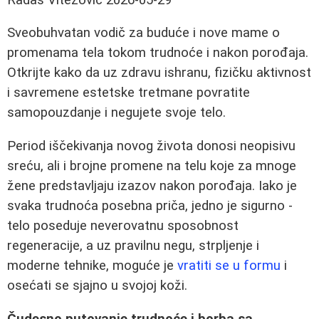
Sveobuhvatan vodič za buduće i nove mame o
promenama tela tokom trudnoće i nakon porođaja.
Otkrijte kako da uz zdravu ishranu, fizičku aktivnost
i savremene estetske tretmane povratite
samopouzdanje i negujete svoje telo.
Period iščekivanja novog života donosi neopisivu
sreću, ali i brojne promene na telu koje za mnoge
žene predstavljaju izazov nakon porođaja. Iako je
svaka trudnoća posebna priča, jedno je sigurno -
telo poseduje neverovatnu sposobnost
regeneracije, a uz pravilnu negu, strpljenje i
moderne tehnike, moguće je
vratiti se u formu
i
osećati se sjajno u svojoj koži.
Čudesno putovanje trudnoće i borba sa