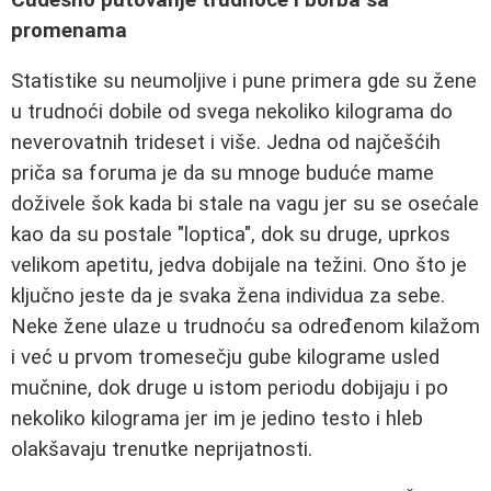
promenama
Statistike su neumoljive i pune primera gde su žene
u trudnoći dobile od svega nekoliko kilograma do
neverovatnih trideset i više. Jedna od najčešćih
priča sa foruma je da su mnoge buduće mame
doživele šok kada bi stale na vagu jer su se osećale
kao da su postale "loptica", dok su druge, uprkos
velikom apetitu, jedva dobijale na težini. Ono što je
ključno jeste da je svaka žena individua za sebe.
Neke žene ulaze u trudnoću sa određenom kilažom
i već u prvom tromesečju gube kilograme usled
mučnine, dok druge u istom periodu dobijaju i po
nekoliko kilograma jer im je jedino testo i hleb
olakšavaju trenutke neprijatnosti.