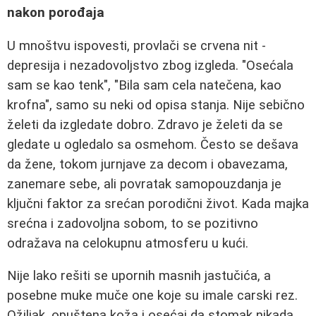
nakon porođaja
U mnoštvu ispovesti, provlači se crvena nit -
depresija i nezadovoljstvo zbog izgleda. "Osećala
sam se kao tenk", "Bila sam cela natečena, kao
krofna", samo su neki od opisa stanja. Nije sebično
želeti da izgledate dobro. Zdravo je želeti da se
gledate u ogledalo sa osmehom. Često se dešava
da žene, tokom jurnjave za decom i obavezama,
zanemare sebe, ali povratak samopouzdanja je
ključni faktor za srećan porodični život. Kada majka
srećna i zadovoljna sobom, to se pozitivno
odražava na celokupnu atmosferu u kući.
Nije lako rešiti se upornih masnih jastučića, a
posebne muke muče one koje su imale carski rez.
Ožiljak, opuštena koža i osećaj da stomak nikada