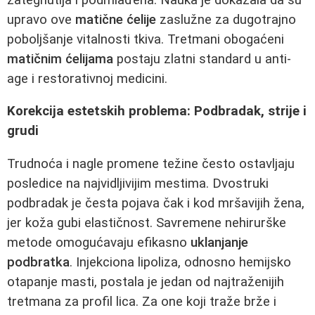
upravo ove
matične ćelije
zaslužne za dugotrajno
poboljšanje vitalnosti tkiva. Tretmani obogaćeni
matičnim ćelijama
postaju zlatni standard u anti-
age i restorativnoj medicini.
Korekcija estetskih problema: Podbradak, strije i
grudi
Trudnoća i nagle promene težine često ostavljaju
posledice na najvidljivijim mestima. Dvostruki
podbradak je česta pojava čak i kod mršavijih žena,
jer koža gubi elastičnost. Savremene nehirurške
metode omogućavaju efikasno
uklanjanje
podbratka
. Injekciona lipoliza, odnosno hemijsko
otapanje masti, postala je jedan od najtraženijih
tretmana za profil lica. Za one koji traže brže i