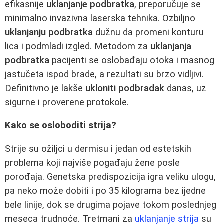
efikasnije
uklanjanje podbratka
, preporučuje se
minimalno invazivna laserska tehnika. Ozbiljno
uklanjanju podbratka
dužnu da promeni konturu
lica i podmladi izgled. Metodom za
uklanjanja
podbratka
pacijenti se oslobađaju otoka i masnog
jastučeta ispod brade, a rezultati su brzo vidljivi.
Definitivno je lakše
ukloniti podbradak
danas, uz
sigurne i proverene protokole.
Kako se osloboditi strija?
Strije su ožiljci u dermisu i jedan od estetskih
problema koji najviše pogađaju žene posle
porođaja. Genetska predispozicija igra veliku ulogu,
pa neko može dobiti i po 35 kilograma bez ijedne
bele linije, dok se drugima pojave tokom poslednjeg
meseca trudnoće. Tretmani za
uklanjanje strija
su