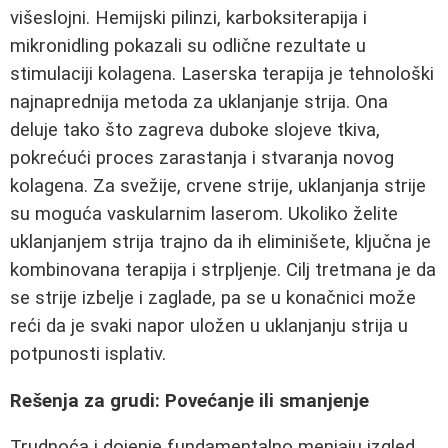
višeslojni. Hemijski pilinzi, karboksiterapija i
mikronidling pokazali su odlične rezultate u
stimulaciji kolagena. Laserska terapija je tehnološki
najnaprednija metoda za uklanjanje strija. Ona
deluje tako što zagreva duboke slojeve tkiva,
pokrećući proces zarastanja i stvaranja novog
kolagena. Za svežije, crvene strije, uklanjanja strije
su moguća vaskularnim laserom. Ukoliko želite
uklanjanjem strija trajno da ih eliminišete, ključna je
kombinovana terapija i strpljenje. Cilj tretmana je da
se strije izbelje i zaglade, pa se u konačnici može
reći da je svaki napor uložen u uklanjanju strija u
potpunosti isplativ.
Rešenja za grudi: Povećanje ili smanjenje
Trudnoća i dojenje fundamentalno menjaju izgled