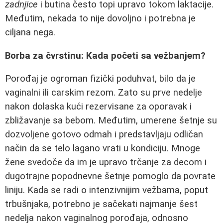
zadnjice
i butina često topi upravo tokom laktacije.
Međutim, nekada to nije dovoljno i potrebna je
ciljana nega.
Borba za čvrstinu: Kada početi sa vežbanjem?
Porođaj je ogroman fizički poduhvat, bilo da je
vaginalni ili carskim rezom. Zato su prve nedelje
nakon dolaska kući rezervisane za oporavak i
zbližavanje sa bebom. Međutim, umerene šetnje su
dozvoljene gotovo odmah i predstavljaju odličan
način da se telo lagano vrati u kondiciju. Mnoge
žene svedoče da im je upravo trčanje za decom i
dugotrajne popodnevne šetnje pomoglo da povrate
liniju. Kada se radi o intenzivnijim vežbama, poput
trbušnjaka, potrebno je sačekati najmanje šest
nedelja nakon vaginalnog porođaja, odnosno