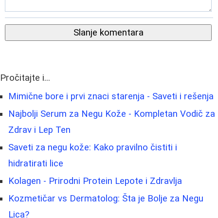
Slanje komentara
Pročitajte i...
Mimične bore i prvi znaci starenja - Saveti i rešenja
Najbolji Serum za Negu Kože - Kompletan Vodič za
Zdrav i Lep Ten
Saveti za negu kože: Kako pravilno čistiti i
hidratirati lice
Kolagen - Prirodni Protein Lepote i Zdravlja
Kozmetičar vs Dermatolog: Šta je Bolje za Negu
Lica?