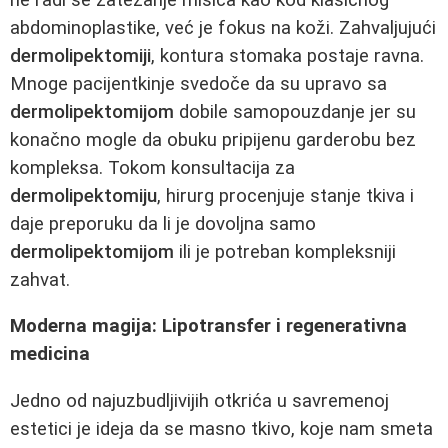
abdominoplastike, već je fokus na koži. Zahvaljujući
dermolipektomiji
, kontura stomaka postaje ravna.
Mnoge pacijentkinje svedoče da su upravo sa
dermolipektomijom
dobile samopouzdanje jer su
konačno mogle da obuku pripijenu garderobu bez
kompleksa. Tokom konsultacija za
dermolipektomiju
, hirurg procenjuje stanje tkiva i
daje preporuku da li je dovoljna samo
dermolipektomijom
ili je potreban kompleksniji
zahvat.
Moderna magija: Lipotransfer i regenerativna
medicina
Jedno od najuzbudljivijih otkrića u savremenoj
estetici je ideja da se masno tkivo, koje nam smeta