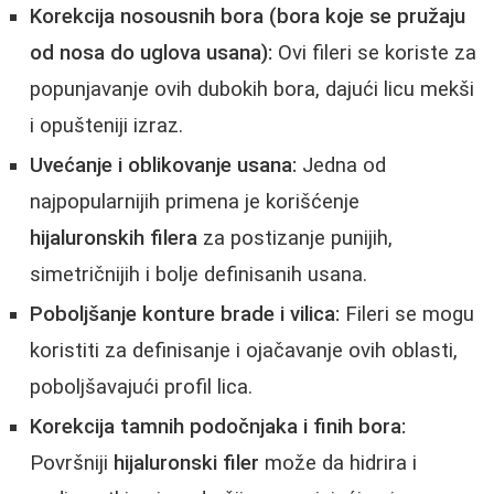
Korekcija nosousnih bora (bora koje se pružaju
od nosa do uglova usana):
Ovi fileri se koriste za
popunjavanje ovih dubokih bora, dajući licu mekši
i opušteniji izraz.
Uvećanje i oblikovanje usana:
Jedna od
najpopularnijih primena je korišćenje
hijaluronskih filera
za postizanje punijih,
simetričnijih i bolje definisanih usana.
Poboljšanje konture brade i vilica:
Fileri se mogu
koristiti za definisanje i ojačavanje ovih oblasti,
poboljšavajući profil lica.
Korekcija tamnih podočnjaka i finih bora:
Površniji
hijaluronski filer
može da hidrira i