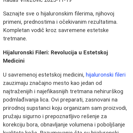
Saznajte sve o hijaluronskim filerima, njihovoj
primeni, prednostima i očekivanim rezultatima.
Kompletan vodič kroz savremene estetske
tretmane.
Hijaluronski Fileri: Revolucija u Estetskoj
Medicini
U savremenoj estetskoj medicini,
hijaluronski fileri
zauzimaju značajno mesto kao jedan od
najtraženijih i najefikasnijih tretmana nehirurškog
podmlađivanja lica. Ovi preparati, zasnovani na
prirodnoj supstanci koju organizam sam proizvodi,
pružaju sigurno i prepoznatljivo rešenje za
korekciju bora, obnavljanje volumena i poboljšanje
kvaliteta kože. Razumevanje šta su hijaluronski