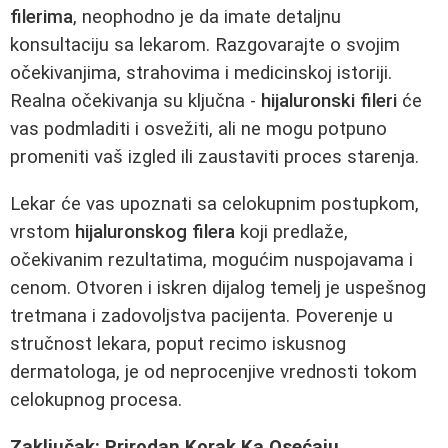
filerima
, neophodno je da imate detaljnu
konsultaciju sa lekarom. Razgovarajte o svojim
očekivanjima, strahovima i medicinskoj istoriji.
Realna očekivanja su ključna -
hijaluronski fileri
će
vas podmladiti i osvežiti, ali ne mogu potpuno
promeniti vaš izgled ili zaustaviti proces starenja.
Lekar će vas upoznati sa celokupnim postupkom,
vrstom
hijaluronskog filera
koji predlaže,
očekivanim rezultatima, mogućim nuspojavama i
cenom. Otvoren i iskren dijalog temelj je uspešnog
tretmana i zadovoljstva pacijenta. Poverenje u
stručnost lekara, poput recimo iskusnog
dermatologa, je od neprocenjive vrednosti tokom
celokupnog procesa.
Zaključak: Prirodan Korak Ka Osećaju