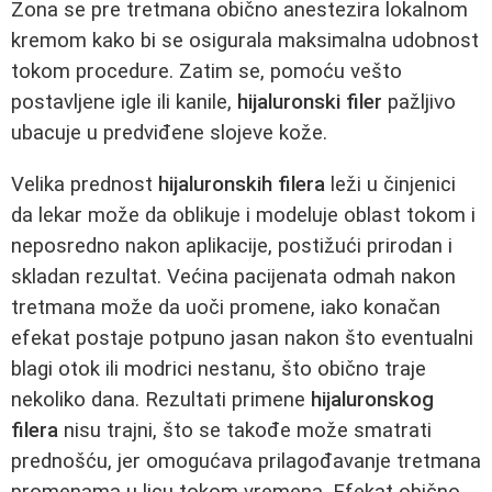
Zona se pre tretmana obično anestezira lokalnom
kremom kako bi se osigurala maksimalna udobnost
tokom procedure. Zatim se, pomoću vešto
postavljene igle ili kanile,
hijaluronski filer
pažljivo
ubacuje u predviđene slojeve kože.
Velika prednost
hijaluronskih filera
leži u činjenici
da lekar može da oblikuje i modeluje oblast tokom i
neposredno nakon aplikacije, postižući prirodan i
skladan rezultat. Većina pacijenata odmah nakon
tretmana može da uoči promene, iako konačan
efekat postaje potpuno jasan nakon što eventualni
blagi otok ili modrici nestanu, što obično traje
nekoliko dana. Rezultati primene
hijaluronskog
filera
nisu trajni, što se takođe može smatrati
prednošću, jer omogućava prilagođavanje tretmana
promenama u licu tokom vremena. Efekat obično