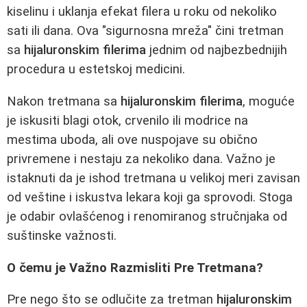
kiselinu i uklanja efekat filera u roku od nekoliko
sati ili dana. Ova "sigurnosna mreža" čini tretman
sa
hijaluronskim filerima
jednim od najbezbednijih
procedura u estetskoj medicini.
Nakon tretmana sa
hijaluronskim filerima
, moguće
je iskusiti blagi otok, crvenilo ili modrice na
mestima uboda, ali ove nuspojave su obično
privremene i nestaju za nekoliko dana. Važno je
istaknuti da je ishod tretmana u velikoj meri zavisan
od veštine i iskustva lekara koji ga sprovodi. Stoga
je odabir ovlašćenog i renomiranog stručnjaka od
suštinske važnosti.
O čemu je Važno Razmisliti Pre Tretmana?
Pre nego što se odlučite za tretman
hijaluronskim