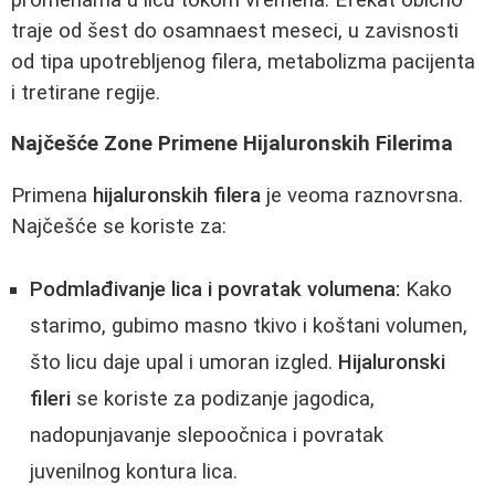
traje od šest do osamnaest meseci, u zavisnosti
od tipa upotrebljenog filera, metabolizma pacijenta
i tretirane regije.
Najčešće Zone Primene Hijaluronskih Filerima
Primena
hijaluronskih filera
je veoma raznovrsna.
Najčešće se koriste za:
Podmlađivanje lica i povratak volumena:
Kako
starimo, gubimo masno tkivo i koštani volumen,
što licu daje upal i umoran izgled.
Hijaluronski
fileri
se koriste za podizanje jagodica,
nadopunjavanje slepoočnica i povratak
juvenilnog kontura lica.