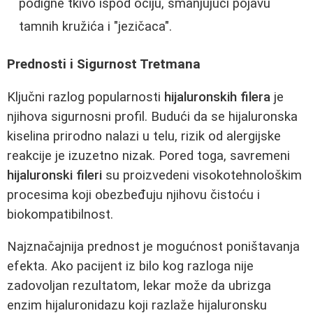
podigne tkivo ispod očiju, smanjujući pojavu
tamnih kružića i "jezičaca".
Prednosti i Sigurnost Tretmana
Ključni razlog popularnosti
hijaluronskih filera
je
njihova sigurnosni profil. Budući da se hijaluronska
kiselina prirodno nalazi u telu, rizik od alergijske
reakcije je izuzetno nizak. Pored toga, savremeni
hijaluronski fileri
su proizvedeni visokotehnološkim
procesima koji obezbeđuju njihovu čistoću i
biokompatibilnost.
Najznačajnija prednost je mogućnost poništavanja
efekta. Ako pacijent iz bilo kog razloga nije
zadovoljan rezultatom, lekar može da ubrizga
enzim hijaluronidazu koji razlaže hijaluronsku