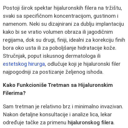
Postoji širok spektar hijaluronskih filera na tržištu,
svaki sa specifičnom koncentracijom, gustinom i
namenom. Neki su dizajnirani za dublju implantaciju
kako bi se vratio volumen obraza ili jagodičnim
regijama, dok su drugi, finiji, idealni za korekciju finih
bora oko usta ili za poboljšanje hidratacije kože.
Stručnjak, poput iskusnog dermatologa ili
estetskog hirurga
, odlučuje koji je hijaluronski filer
najpogodniji za postizanje željenog ishoda.
Kako Funkcioniše Tretman sa Hijaluronskim
Filerima?
Sam tretman je relativno brz i minimalno invazivan.
Nakon detaljne konsultacije i analize lica, lekar
određuje tačke za primenu
hijaluronskog filera
.