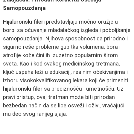
Samopouzdanja
Hijaluronski fileri
predstavljaju moćno oružje u
borbi za očuvanje mladalačkog izgleda i poboljšanje
samopouzdanja. Njihova sposobnost da prirodno i
sigurno reše probleme gubitka volumena, bora i
atrofije kože čini ih izuzetno popularnim širom
sveta. Kao i kod svakog medicinskog tretmana,
ključ uspeha leži u edukaciji, realnim očekivanjima i
izboru visokokvalifikovanog lekara koji će primeniti
hijaluronski filer
sa preciznošću i umetnošću. Uz
pravi pristup, ovaj tretman može biti prirodan i
bezbedan način da se lice osveži i oživi, vraćajući
mu deo svog ranijeg sjaja.