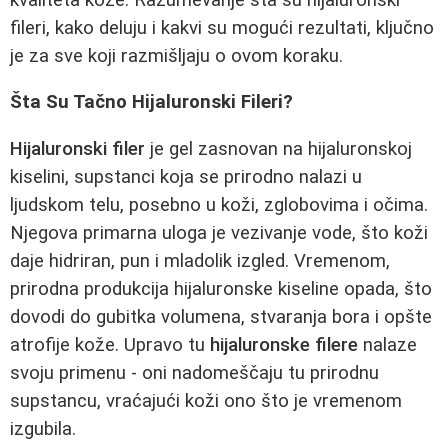
fileri, kako deluju i kakvi su mogući rezultati, ključno
je za sve koji razmišljaju o ovom koraku.
Šta Su Tačno Hijaluronski Fileri?
Hijaluronski filer
je gel zasnovan na hijaluronskoj
kiselini, supstanci koja se prirodno nalazi u
ljudskom telu, posebno u koži, zglobovima i očima.
Njegova primarna uloga je vezivanje vode, što koži
daje hidriran, pun i mladolik izgled. Vremenom,
prirodna produkcija hijaluronske kiseline opada, što
dovodi do gubitka volumena, stvaranja bora i opšte
atrofije kože. Upravo tu
hijaluronske filere
nalaze
svoju primenu - oni nadomeščaju tu prirodnu
supstancu, vraćajući koži ono što je vremenom
izgubila.