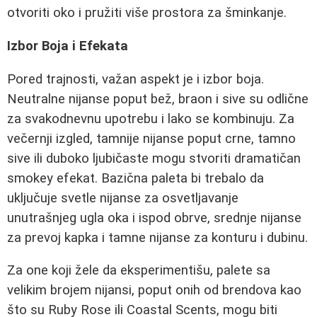
otvoriti oko i pružiti više prostora za šminkanje.
Izbor Boja i Efekata
Pored trajnosti, važan aspekt je i izbor boja.
Neutralne nijanse poput bež, braon i sive su odlične
za svakodnevnu upotrebu i lako se kombinuju. Za
večernji izgled, tamnije nijanse poput crne, tamno
sive ili duboko ljubičaste mogu stvoriti dramatičan
smokey efekat. Bazična paleta bi trebalo da
uključuje svetle nijanse za osvetljavanje
unutrašnjeg ugla oka i ispod obrve, srednje nijanse
za prevoj kapka i tamne nijanse za konturu i dubinu.
Za one koji žele da eksperimentišu, palete sa
velikim brojem nijansi, poput onih od brendova kao
što su Ruby Rose ili Coastal Scents, mogu biti