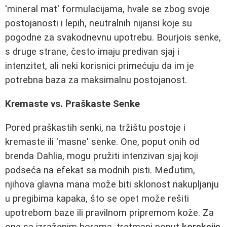
'mineral mat' formulacijama, hvale se zbog svoje
postojanosti i lepih, neutralnih nijansi koje su
pogodne za svakodnevnu upotrebu. Bourjois senke,
s druge strane, često imaju predivan sjaj i
intenzitet, ali neki korisnici primećuju da im je
potrebna baza za maksimalnu postojanost.
Kremaste vs. Praškaste Senke
Pored praškastih senki, na tržištu postoje i
kremaste ili 'masne' senke. One, poput onih od
brenda Dahlia, mogu pružiti intenzivan sjaj koji
podseća na efekat sa modnih pisti. Međutim,
njihova glavna mana može biti sklonost nakupljanju
u pregibima kapaka, što se opet može rešiti
upotrebom baze ili pravilnom pripremom kože. Za
one sa izraženim borama, tretmani poput
korekcije