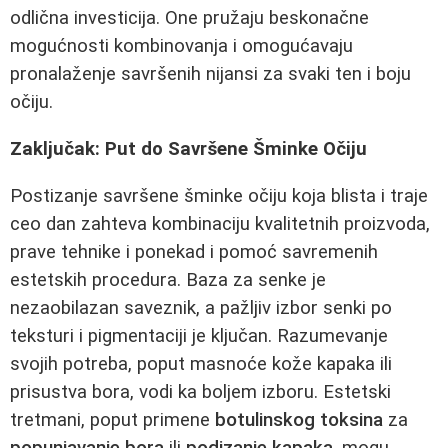
odlična investicija. One pružaju beskonačne
mogućnosti kombinovanja i omogućavaju
pronalaženje savršenih nijansi za svaki ten i boju
očiju.
Zaključak: Put do Savršene Šminke Očiju
Postizanje savršene šminke očiju koja blista i traje
ceo dan zahteva kombinaciju kvalitetnih proizvoda,
prave tehnike i ponekad i pomoć savremenih
estetskih procedura. Baza za senke je
nezaobilazan saveznik, a pažljiv izbor senki po
teksturi i pigmentaciji je ključan. Razumevanje
svojih potreba, poput masnoće kože kapaka ili
prisustva bora, vodi ka boljem izboru. Estetski
tretmani, poput primene
botulinskog toksina
za
popunjavanje bora
ili
podizanje kapaka
, mogu