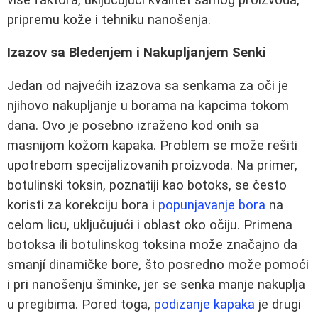
pripremu kože i tehniku nanošenja.
Izazov sa Bledenjem i Nakupljanjem Senki
Jedan od najvećih izazova sa senkama za oči je
njihovo nakupljanje u borama na kapcima tokom
dana. Ovo je posebno izraženo kod onih sa
masnijom kožom kapaka. Problem se može rešiti
upotrebom specijalizovanih proizvoda. Na primer,
botulinski toksin, poznatiji kao botoks, se često
koristi za korekciju bora i
popunjavanje bora
na
celom licu, uključujući i oblast oko očiju. Primena
botoksa ili botulinskog toksina može značajno da
smanjí dinamičke bore, što posredno može pomoći
i pri nanošenju šminke, jer se senka manje nakuplja
u pregibima. Pored toga,
podizanje kapaka
je drugi