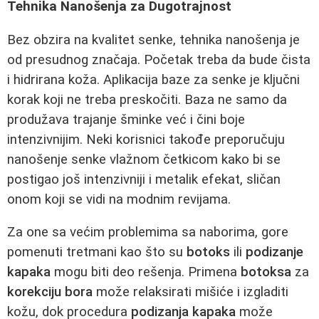
Tehnika Nanošenja za Dugotrajnost
Bez obzira na kvalitet senke, tehnika nanošenja je
od presudnog značaja. Početak treba da bude čista
i hidrirana koža. Aplikacija baze za senke je ključni
korak koji ne treba preskočiti. Baza ne samo da
produžava trajanje šminke već i čini boje
intenzivnijim. Neki korisnici takođe preporučuju
nanošenje senke vlažnom četkicom kako bi se
postigao još intenzivniji i metalik efekat, sličan
onom koji se vidi na modnim revijama.
Za one sa većim problemima sa naborima, gore
pomenuti tretmani kao što su
botoks
ili
podizanje
kapaka
mogu biti deo rešenja. Primena
botoksa
za
korekciju bora
može relaksirati mišiće i izgladiti
kožu, dok procedura
podizanja kapaka
može