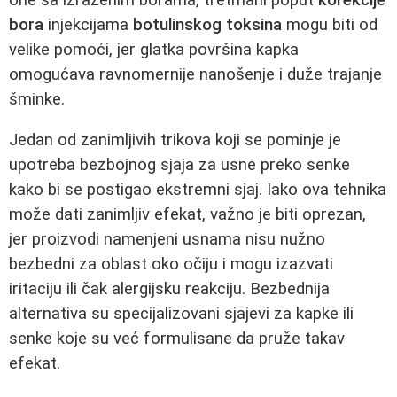
bora
injekcijama
botulinskog toksina
mogu biti od
velike pomoći, jer glatka površina kapka
omogućava ravnomernije nanošenje i duže trajanje
šminke.
Jedan od zanimljivih trikova koji se pominje je
upotreba bezbojnog sjaja za usne preko senke
kako bi se postigao ekstremni sjaj. Iako ova tehnika
može dati zanimljiv efekat, važno je biti oprezan,
jer proizvodi namenjeni usnama nisu nužno
bezbedni za oblast oko očiju i mogu izazvati
iritaciju ili čak alergijsku reakciju. Bezbednija
alternativa su specijalizovani sjajevi za kapke ili
senke koje su već formulisane da pruže takav
efekat.