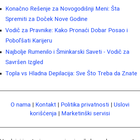
Konačno Rešenje za Novogodišnji Meni: Šta
Spremiti za Doček Nove Godine
Vodič za Pravnike: Kako Pronaći Dobar Posao i
Poboľšati Karijeru
Najbolje Rumenilo i Šminkarski Saveti - Vodič za
Savršen Izgled
Topla vs Hladna Depilacija: Sve Što Treba da Znate
O nama
|
Kontakt
|
Politika privatnosti
|
Uslovi
korišćenja
|
Marketinški servisi