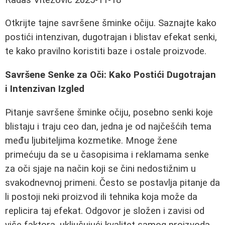
Otkrijte tajne savršene šminke očiju. Saznajte kako
postići intenzivan, dugotrajan i blistav efekat senki,
te kako pravilno koristiti baze i ostale proizvode.
Savršene Senke za Oči: Kako Postići Dugotrajan
i Intenzivan Izgled
Pitanje savršene šminke očiju, posebno senki koje
blistaju i traju ceo dan, jedna je od najčešćih tema
među ljubiteljima kozmetike. Mnoge žene
primećuju da se u časopisima i reklamama senke
za oči sjaje na način koji se čini nedostižnim u
svakodnevnoj primeni. Često se postavlja pitanje da
li postoji neki proizvod ili tehnika koja može da
replicira taj efekat. Odgovor je složen i zavisi od
više faktora, uključujući kvalitet samog proizvoda,