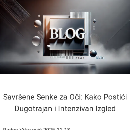
Savršene Senke za Oči: Kako Postići
Dugotrajan i Intenzivan Izgled
Radas Vitezović
2025-11-18