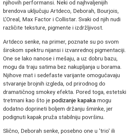
njihovih performansi. Neki od najhvaljenijih
brendova uključuju Artdeco, Deborah, Bourjois,
L'Oreal, Max Factor i Collistar. Svaki od njih nudi
različite teksture, pigmente i izdržljivost.
Artdeco senke, na primer, poznate su po svom
širokom spektru nijansi i izvanrednoj pigmentaciji.
One se lako nanose i mešaju, a uz dobru bazu,
mogu da traju satima bez nakupljanja u borama.
Njihove mat i sedefaste varijante omogućavaju
stvaranje brojnih izgleda, od prirodnog do
dramatičnog smokey efekta. Pored toga, estetski
tretmani kao što je
podizanje kapaka
mogu
dodatno doprineti boljem držanju šminke, jer
podignuti kapak pruža stabilniju površinu.
Slično, Deborah senke, posebno one u 'trio' ili