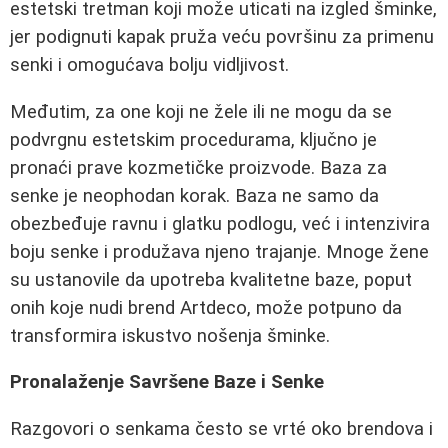
estetski tretman koji može uticati na izgled šminke,
jer podignuti kapak pruža veću površinu za primenu
senki i omogućava bolju vidljivost.
Međutim, za one koji ne žele ili ne mogu da se
podvrgnu estetskim procedurama, ključno je
pronaći prave kozmetičke proizvode. Baza za
senke je neophodan korak. Baza ne samo da
obezbeđuje ravnu i glatku podlogu, već i intenzivira
boju senke i produžava njeno trajanje. Mnoge žene
su ustanovile da upotreba kvalitetne baze, poput
onih koje nudi brend Artdeco, može potpuno da
transformira iskustvo nošenja šminke.
Pronalaženje Savršene Baze i Senke
Razgovori o senkama često se vrté oko brendova i